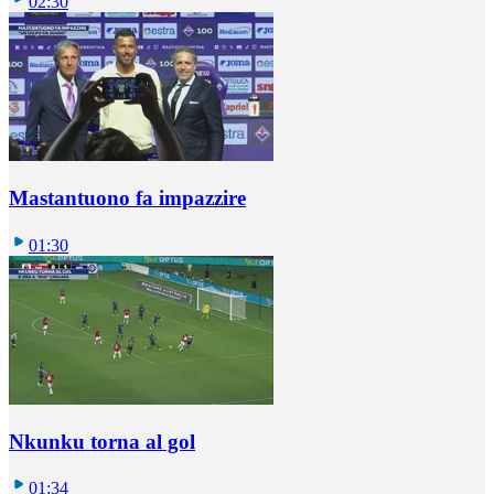
02:30
Mastantuono fa impazzire
01:30
Nkunku torna al gol
01:34