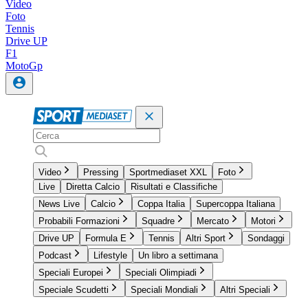
Video
Foto
Tennis
Drive UP
F1
MotoGp
Video
Pressing
Sportmediaset XXL
Foto
Live
Diretta Calcio
Risultati e Classifiche
News Live
Calcio
Coppa Italia
Supercoppa Italiana
Probabili Formazioni
Squadre
Mercato
Motori
Drive UP
Formula E
Tennis
Altri Sport
Sondaggi
Podcast
Lifestyle
Un libro a settimana
Speciali Europei
Speciali Olimpiadi
Speciale Scudetti
Speciali Mondiali
Altri Speciali