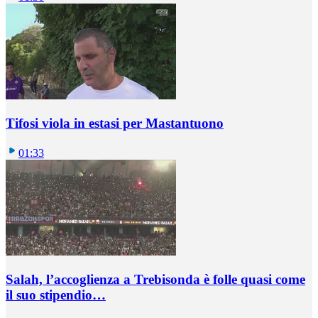
Tifosi viola in estasi per Mastantuono
01:33
Salah, l’accoglienza a Trebisonda è folle quasi come
il suo stipendio…