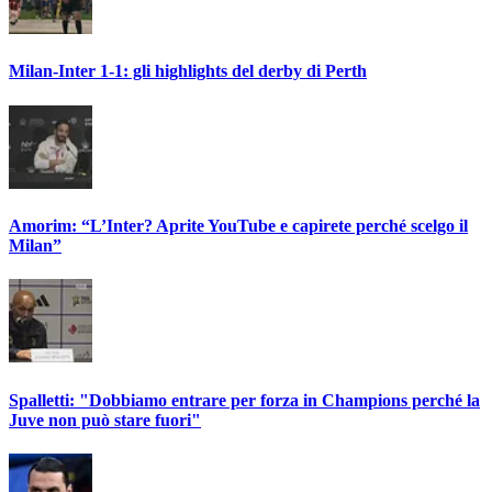
Milan-Inter 1-1: gli highlights del derby di Perth
Amorim: “L’Inter? Aprite YouTube e capirete perché scelgo il
Milan”
Spalletti: "Dobbiamo entrare per forza in Champions perché la
Juve non può stare fuori"