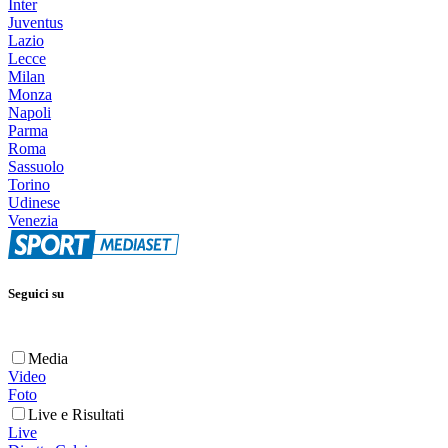
Inter
Juventus
Lazio
Lecce
Milan
Monza
Napoli
Parma
Roma
Sassuolo
Torino
Udinese
Venezia
Seguici su
Media
Video
Foto
Live e Risultati
Live