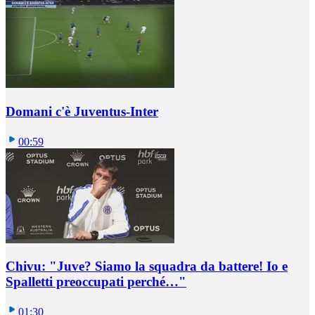
Domani c'è Juventus-Inter
00:59
Chivu: "Juve? Siamo la squadra da battere! Io e
Spalletti preoccupati perché…"
01:30