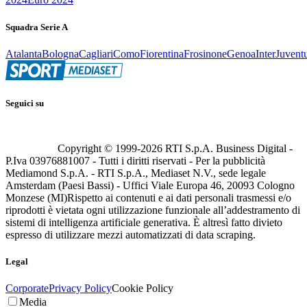
Squadra Serie A
Atalanta
Bologna
Cagliari
Como
Fiorentina
Frosinone
Genoa
Inter
Juvent
Seguici su
Copyright © 1999-
2026
RTI S.p.A. Business Digital -
P.Iva 03976881007 - Tutti i diritti riservati - Per la pubblicità
Mediamond S.p.A. - RTI S.p.A., Mediaset N.V., sede legale
Amsterdam (Paesi Bassi) - Uffici Viale Europa 46, 20093 Cologno
Monzese (MI)
Rispetto ai contenuti e ai dati personali trasmessi e/o
riprodotti è vietata ogni utilizzazione funzionale all’addestramento di
sistemi di intelligenza artificiale generativa. È altresì fatto divieto
espresso di utilizzare mezzi automatizzati di data scraping.
Legal
Corporate
Privacy Policy
Cookie Policy
Media