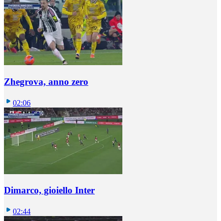
Zhegrova, anno zero
02:06
Dimarco, gioiello Inter
02:44