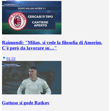
Raimondi: "Milan, si vede la filosofia di Amorim.
C'è però da lavorare su…"
01:33
Gattuso si gode Ratkov