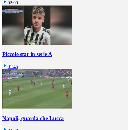
02:09
Piccole star in serie A
01:45
Napoli, guarda che Lucca