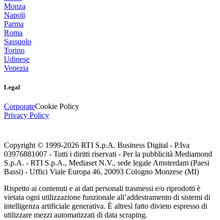
Monza
Napoli
Parma
Roma
Sassuolo
Torino
Udinese
Venezia
Legal
Corporate
Cookie Policy
Privacy Policy
Copyright © 1999-
2026
RTI S.p.A. Business Digital - P.Iva
03976881007 - Tutti i diritti riservati - Per la pubblicità Mediamond
S.p.A. - RTI S.p.A., Mediaset N.V., sede legale Amsterdam (Paesi
Bassi) - Uffici Viale Europa 46, 20093 Cologno Monzese (MI)
Rispetto ai contenuti e ai dati personali trasmessi e/o riprodotti è
vietata ogni utilizzazione funzionale all’addestramento di sistemi di
intelligenza artificiale generativa. È altresì fatto divieto espresso di
utilizzare mezzi automatizzati di data scraping.