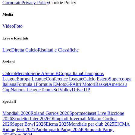
Corporate
Privacy Policy
Cookie Policy
Media
Video
Foto
Live e Risultati
Live
Diretta Calcio
Risultati e Classifiche
Sezioni
Calcio
Mercato
Serie A
Serie B
Coppa Italia
Champions
League
Europa League
Conference League
Calcio Estero
Supercoppa
Italiana
Formula 1
Formula E
MotoGP
Altri Motori
Basket
America's
Cup
Nations League
Tennis
Sci
Volley
Drive UP
Speciali
Mondiali 2026
Roland Garros 2026
Sportmediaset Live Riccione
2026
Scudetto Inter 2026
Olimpiadi Invernali Milano Cortina
2026
Super Bowl 2026
Eicma 2025
Mondiale per club 2025
EICMA
Riding Fest 2025
Paralimpiadi Parigi 2024
Olimpiadi Parigi
2024
Euro 2024