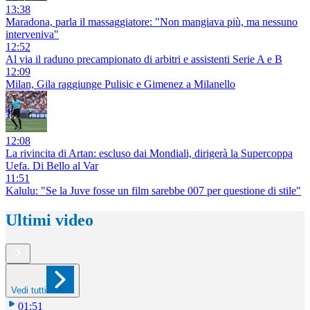
13:38
Maradona, parla il massaggiatore: "Non mangiava più, ma nessuno
interveniva"
12:52
Al via il raduno precampionato di arbitri e assistenti Serie A e B
12:09
Milan, Gila raggiunge Pulisic e Gimenez a Milanello
12:08
La rivincita di Artan: escluso dai Mondiali, dirigerà la Supercoppa
Uefa. Di Bello al Var
11:51
Kalulu: "Se la Juve fosse un film sarebbe 007 per questione di stile"
Ultimi video
Vedi tutti
01:51