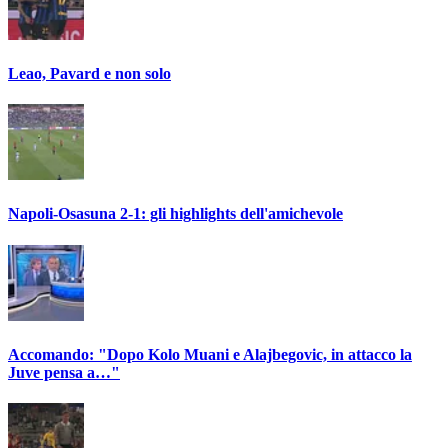
Leao, Pavard e non solo
Napoli-Osasuna 2-1: gli highlights dell'amichevole
Accomando: "Dopo Kolo Muani e Alajbegovic, in attacco la
Juve pensa a…"