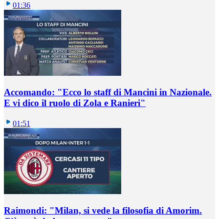
01:36
Accomando: "Ecco lo staff di Mancini in Nazionale.
E vi dico il ruolo di Zola e Ranieri"
01:51
Raimondi: "Milan, si vede la filosofia di Amorim.