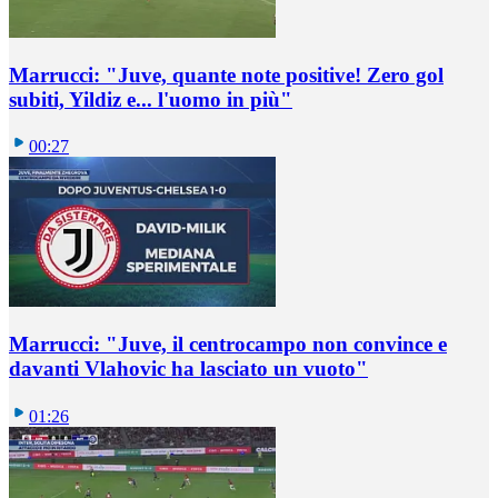
Marrucci: "Juve, quante note positive! Zero gol
subiti, Yildiz e... l'uomo in più"
00:27
Marrucci: "Juve, il centrocampo non convince e
davanti Vlahovic ha lasciato un vuoto"
01:26