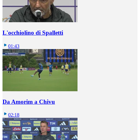
L'occhiolino di Spalletti
01:43
Da Amorim a Chivu
02:18