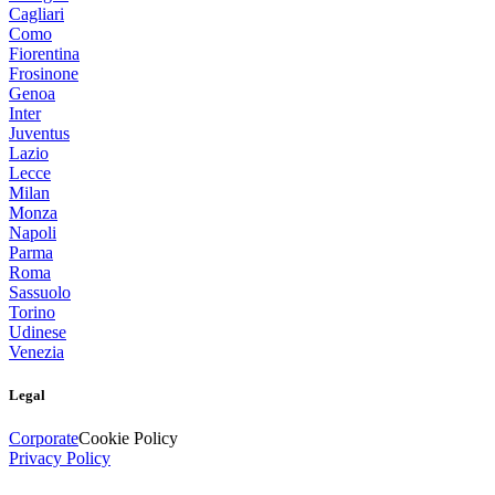
Cagliari
Como
Fiorentina
Frosinone
Genoa
Inter
Juventus
Lazio
Lecce
Milan
Monza
Napoli
Parma
Roma
Sassuolo
Torino
Udinese
Venezia
Legal
Corporate
Cookie Policy
Privacy Policy