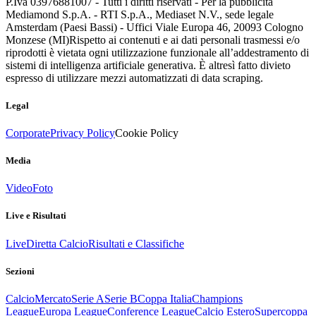
P.Iva 03976881007 - Tutti i diritti riservati - Per la pubblicità
Mediamond S.p.A. - RTI S.p.A., Mediaset N.V., sede legale
Amsterdam (Paesi Bassi) - Uffici Viale Europa 46, 20093 Cologno
Monzese (MI)
Rispetto ai contenuti e ai dati personali trasmessi e/o
riprodotti è vietata ogni utilizzazione funzionale all’addestramento di
sistemi di intelligenza artificiale generativa. È altresì fatto divieto
espresso di utilizzare mezzi automatizzati di data scraping.
Legal
Corporate
Privacy Policy
Cookie Policy
Media
Video
Foto
Live e Risultati
Live
Diretta Calcio
Risultati e Classifiche
Sezioni
Calcio
Mercato
Serie A
Serie B
Coppa Italia
Champions
League
Europa League
Conference League
Calcio Estero
Supercoppa