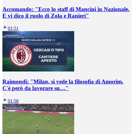
Accomando: "Ecco lo staff di Mancini in Nazionale.
E vi dico il ruolo di Zola e Ranieri"
01:51
Raimondi: "Milan, si vede la filosofia di Amorim.
C'è però da lavorare su…"
01:58