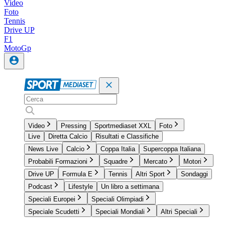
Video
Foto
Tennis
Drive UP
F1
MotoGp
Video
Pressing
Sportmediaset XXL
Foto
Live
Diretta Calcio
Risultati e Classifiche
News Live
Calcio
Coppa Italia
Supercoppa Italiana
Probabili Formazioni
Squadre
Mercato
Motori
Drive UP
Formula E
Tennis
Altri Sport
Sondaggi
Podcast
Lifestyle
Un libro a settimana
Speciali Europei
Speciali Olimpiadi
Speciale Scudetti
Speciali Mondiali
Altri Speciali