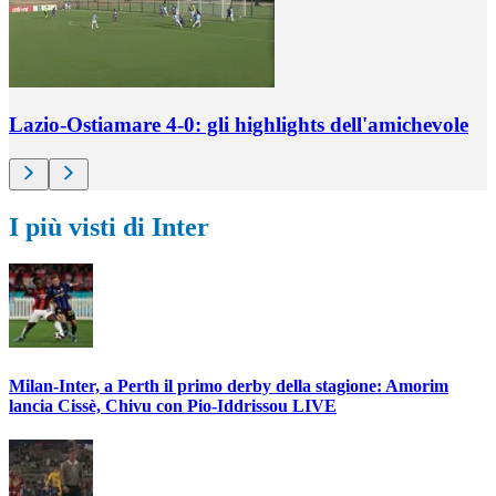
Lazio-Ostiamare 4-0: gli highlights dell'amichevole
I più visti di Inter
Milan-Inter, a Perth il primo derby della stagione: Amorim
lancia Cissè, Chivu con Pio-Iddrissou LIVE