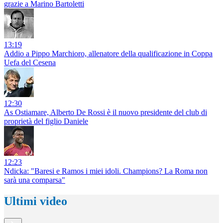
grazie a Marino Bartoletti
13:19
Addio a Pippo Marchioro, allenatore della qualificazione in Coppa
Uefa del Cesena
12:30
As Ostiamare, Alberto De Rossi è il nuovo presidente del club di
proprietà del figlio Daniele
12:23
Ndicka: "Baresi e Ramos i miei idoli. Champions? La Roma non
sarà una comparsa"
Ultimi video