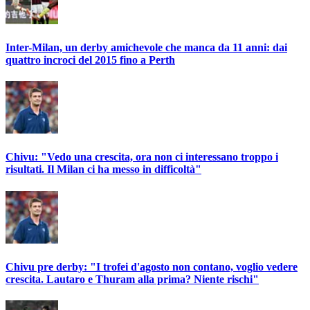
Inter-Milan, un derby amichevole che manca da 11 anni: dai
quattro incroci del 2015 fino a Perth
Chivu: "Vedo una crescita, ora non ci interessano troppo i
risultati. Il Milan ci ha messo in difficoltà"
Chivu pre derby: "I trofei d'agosto non contano, voglio vedere
crescita. Lautaro e Thuram alla prima? Niente rischi"