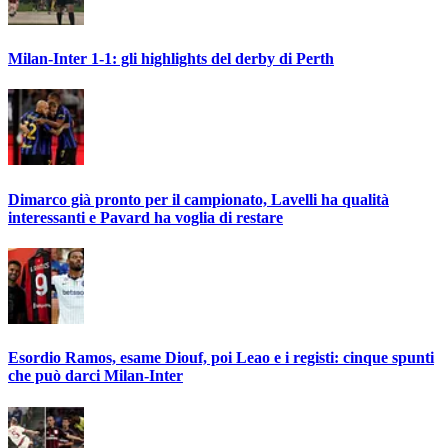
Milan-Inter 1-1: gli highlights del derby di Perth
Dimarco già pronto per il campionato, Lavelli ha qualità
interessanti e Pavard ha voglia di restare
Esordio Ramos, esame Diouf, poi Leao e i registi: cinque spunti
che può darci Milan-Inter