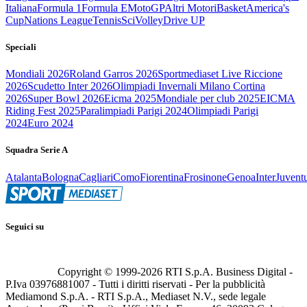
Italiana
Formula 1
Formula E
MotoGP
Altri Motori
Basket
America's
Cup
Nations League
Tennis
Sci
Volley
Drive UP
Speciali
Mondiali 2026
Roland Garros 2026
Sportmediaset Live Riccione
2026
Scudetto Inter 2026
Olimpiadi Invernali Milano Cortina
2026
Super Bowl 2026
Eicma 2025
Mondiale per club 2025
EICMA
Riding Fest 2025
Paralimpiadi Parigi 2024
Olimpiadi Parigi
2024
Euro 2024
Squadra Serie A
Atalanta
Bologna
Cagliari
Como
Fiorentina
Frosinone
Genoa
Inter
Juvent
Seguici su
Copyright © 1999-
2026
RTI S.p.A. Business Digital -
P.Iva 03976881007 - Tutti i diritti riservati - Per la pubblicità
Mediamond S.p.A. - RTI S.p.A., Mediaset N.V., sede legale