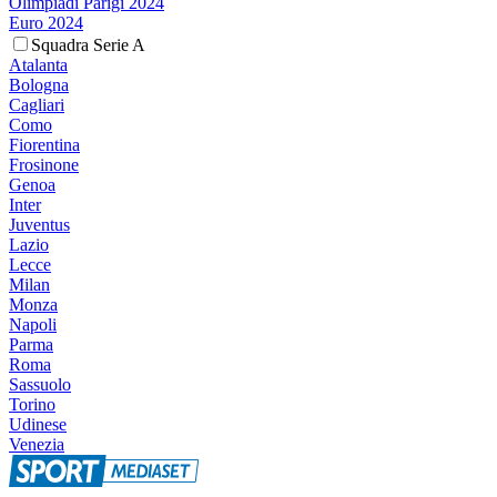
Olimpiadi Parigi 2024
Euro 2024
Squadra Serie A
Atalanta
Bologna
Cagliari
Como
Fiorentina
Frosinone
Genoa
Inter
Juventus
Lazio
Lecce
Milan
Monza
Napoli
Parma
Roma
Sassuolo
Torino
Udinese
Venezia