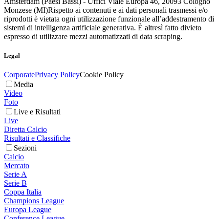
Amsterdam (Paesi Bassi) - Uffici Viale Europa 46, 20093 Cologno
Monzese (MI)
Rispetto ai contenuti e ai dati personali trasmessi e/o
riprodotti è vietata ogni utilizzazione funzionale all’addestramento di
sistemi di intelligenza artificiale generativa. È altresì fatto divieto
espresso di utilizzare mezzi automatizzati di data scraping.
Legal
Corporate
Privacy Policy
Cookie Policy
Media
Video
Foto
Live e Risultati
Live
Diretta Calcio
Risultati e Classifiche
Sezioni
Calcio
Mercato
Serie A
Serie B
Coppa Italia
Champions League
Europa League
Conference League