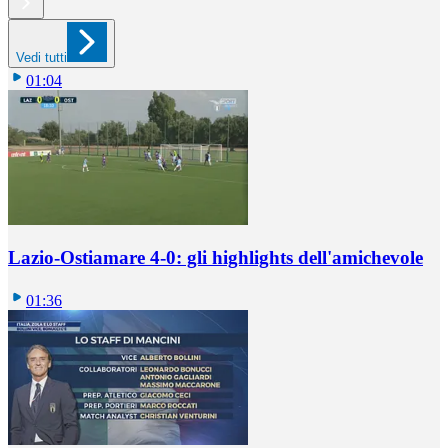
Vedi tutti
01:04
Lazio-Ostiamare 4-0: gli highlights dell'amichevole
01:36