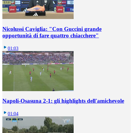
Nicolussi Caviglia: "Con Guccini grande
opportunità di fare quattro chiacchere"
01:03
Napoli-Osasuna 2-1: gli highlights dell'amichevole
01:04