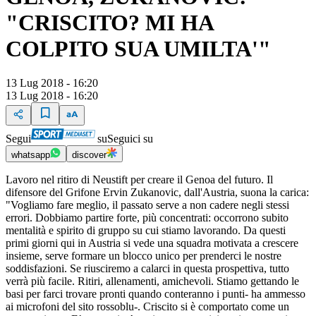
"CRISCITO? MI HA
COLPITO SUA UMILTA'"
13 Lug 2018 - 16:20
13 Lug 2018 - 16:20
Segui
su
Seguici su
whatsapp
discover
Lavoro nel ritiro di Neustift per creare il Genoa del futuro. Il
difensore del Grifone Ervin Zukanovic, dall'Austria, suona la carica:
"Vogliamo fare meglio, il passato serve a non cadere negli stessi
errori. Dobbiamo partire forte, più concentrati: occorrono subito
mentalità e spirito di gruppo su cui stiamo lavorando. Da questi
primi giorni qui in Austria si vede una squadra motivata a crescere
insieme, serve formare un blocco unico per prenderci le nostre
soddisfazioni. Se riusciremo a calarci in questa prospettiva, tutto
verrà più facile. Ritiri, allenamenti, amichevoli. Stiamo gettando le
basi per farci trovare pronti quando conteranno i punti- ha ammesso
ai microfoni del sito rossoblu-. Criscito si è comportato come un