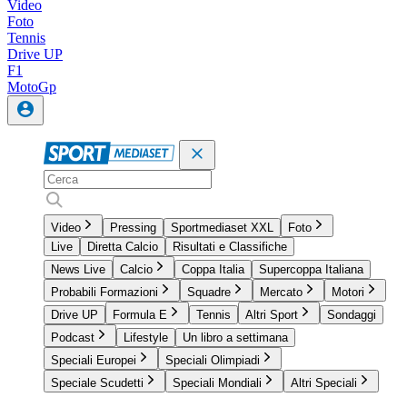
Video
Foto
Tennis
Drive UP
F1
MotoGp
Video
Pressing
Sportmediaset XXL
Foto
Live
Diretta Calcio
Risultati e Classifiche
News Live
Calcio
Coppa Italia
Supercoppa Italiana
Probabili Formazioni
Squadre
Mercato
Motori
Drive UP
Formula E
Tennis
Altri Sport
Sondaggi
Podcast
Lifestyle
Un libro a settimana
Speciali Europei
Speciali Olimpiadi
Speciale Scudetti
Speciali Mondiali
Altri Speciali