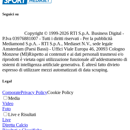
Seguici su
Copyright © 1999-
2026
RTI S.p.A. Business Digital -
P.Iva 03976881007 - Tutti i diritti riservati - Per la pubblicità
Mediamond S.p.A. - RTI S.p.A., Mediaset N.V., sede legale
Amsterdam (Paesi Bassi) - Uffici Viale Europa 46, 20093 Cologno
Monzese (MI)
Rispetto ai contenuti e ai dati personali trasmessi e/o
riprodotti è vietata ogni utilizzazione funzionale all’addestramento di
sistemi di intelligenza artificiale generativa. È altresì fatto divieto
espresso di utilizzare mezzi automatizzati di data scraping.
Legal
Corporate
Privacy Policy
Cookie Policy
Media
Video
Foto
Live e Risultati
Live
Diretta Calcio