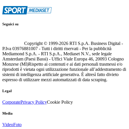
Seguici su
Copyright © 1999-
2026
RTI S.p.A. Business Digital -
P.Iva 03976881007 - Tutti i diritti riservati - Per la pubblicità
Mediamond S.p.A. - RTI S.p.A., Mediaset N.V., sede legale
Amsterdam (Paesi Bassi) - Uffici Viale Europa 46, 20093 Cologno
Monzese (MI)
Rispetto ai contenuti e ai dati personali trasmessi e/o
riprodotti è vietata ogni utilizzazione funzionale all’addestramento di
sistemi di intelligenza artificiale generativa. È altresì fatto divieto
espresso di utilizzare mezzi automatizzati di data scraping.
Legal
Corporate
Privacy Policy
Cookie Policy
Media
Video
Foto