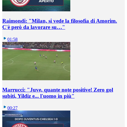
Raimondi: "Milan, si vede la filosofia di Amorim.
C'è però da lavorare su…"
01:58
Marrucci: "Juve, quante note positive! Zero gol
subiti, Yildiz e... l'uomo in più"
00:27