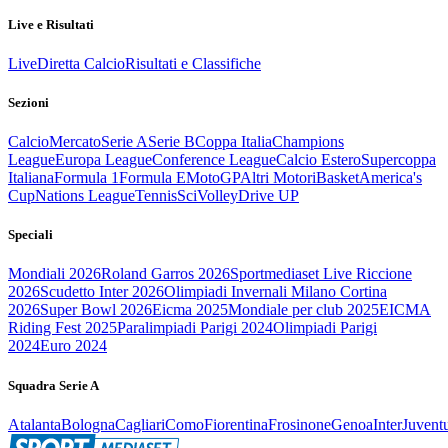
Live e Risultati
Live
Diretta Calcio
Risultati e Classifiche
Sezioni
Calcio
Mercato
Serie A
Serie B
Coppa Italia
Champions
League
Europa League
Conference League
Calcio Estero
Supercoppa
Italiana
Formula 1
Formula E
MotoGP
Altri Motori
Basket
America's
Cup
Nations League
Tennis
Sci
Volley
Drive UP
Speciali
Mondiali 2026
Roland Garros 2026
Sportmediaset Live Riccione
2026
Scudetto Inter 2026
Olimpiadi Invernali Milano Cortina
2026
Super Bowl 2026
Eicma 2025
Mondiale per club 2025
EICMA
Riding Fest 2025
Paralimpiadi Parigi 2024
Olimpiadi Parigi
2024
Euro 2024
Squadra Serie A
Atalanta
Bologna
Cagliari
Como
Fiorentina
Frosinone
Genoa
Inter
Juvent