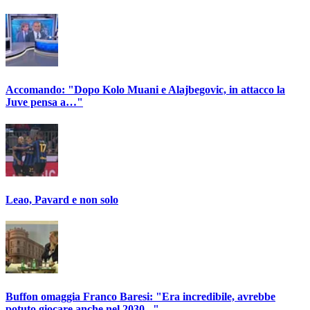
Accomando: "Dopo Kolo Muani e Alajbegovic, in attacco la
Juve pensa a…"
Leao, Pavard e non solo
Buffon omaggia Franco Baresi: "Era incredibile, avrebbe
potuto giocare anche nel 2030..."