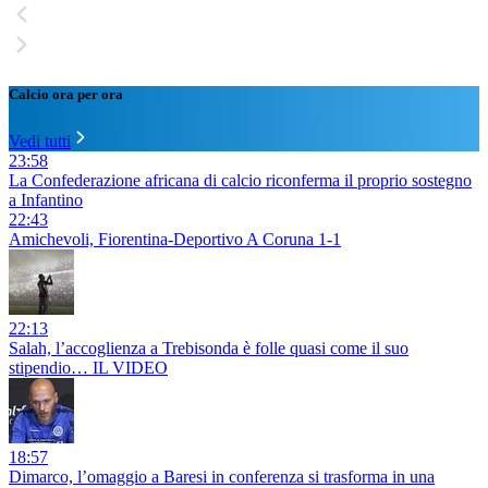
Calcio ora per ora
Vedi tutti
23:58
La Confederazione africana di calcio riconferma il proprio sostegno
a Infantino
22:43
Amichevoli, Fiorentina-Deportivo A Coruna 1-1
22:13
Salah, l’accoglienza a Trebisonda è folle quasi come il suo
stipendio… IL VIDEO
18:57
Dimarco, l’omaggio a Baresi in conferenza si trasforma in una