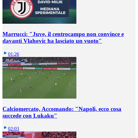
Marrucci: "Juve, il centrocampo non convince e
davanti Vlahovic ha lasciato un vuoto"
01:26
Calciomercato, Accomando: "Napoli, ecco cosa
succede con Lukaku"
02:03