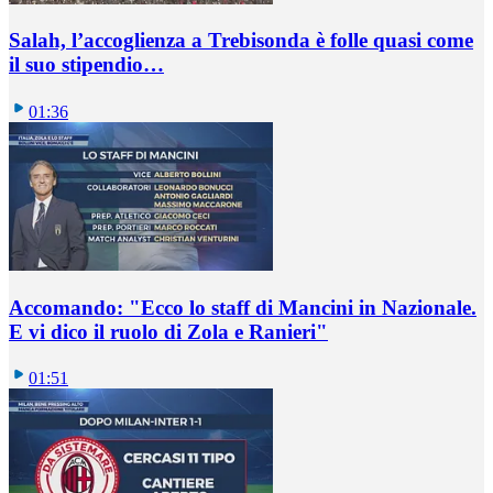
Salah, l’accoglienza a Trebisonda è folle quasi come
il suo stipendio…
01:36
Accomando: "Ecco lo staff di Mancini in Nazionale.
E vi dico il ruolo di Zola e Ranieri"
01:51