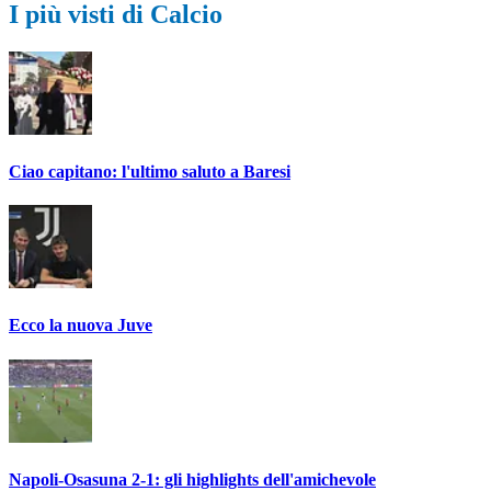
I più visti di Calcio
Ciao capitano: l'ultimo saluto a Baresi
Ecco la nuova Juve
Napoli-Osasuna 2-1: gli highlights dell'amichevole