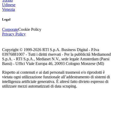
Torino
Udinese
Venezia
Legal
Corporate
Cookie Policy
Privacy Policy
Copyright © 1999-
2026
RTI S.p.A. Business Digital - P.Iva
03976881007 - Tutti i diritti riservati - Per la pubblicità Mediamond
S.p.A. - RTI S.p.A., Mediaset N.V., sede legale Amsterdam (Paesi
Bassi) - Uffici Viale Europa 46, 20093 Cologno Monzese (MI)
Rispetto ai contenuti e ai dati personali trasmessi e/o riprodotti è
vietata ogni utilizzazione funzionale all’addestramento di sistemi di
intelligenza artificiale generativa. È altresì fatto divieto espresso di
utilizzare mezzi automatizzati di data scraping.