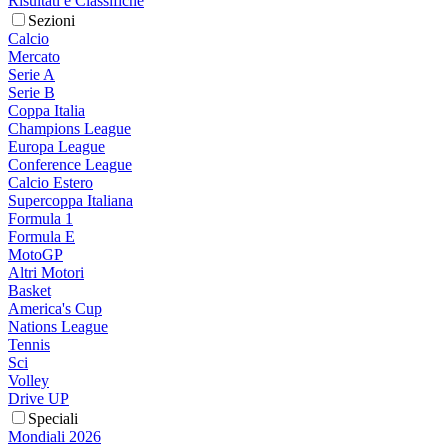
Risultati e Classifiche
Sezioni
Calcio
Mercato
Serie A
Serie B
Coppa Italia
Champions League
Europa League
Conference League
Calcio Estero
Supercoppa Italiana
Formula 1
Formula E
MotoGP
Altri Motori
Basket
America's Cup
Nations League
Tennis
Sci
Volley
Drive UP
Speciali
Mondiali 2026