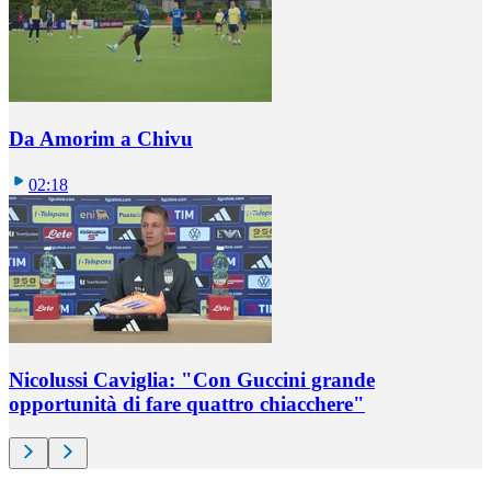
Da Amorim a Chivu
02:18
Nicolussi Caviglia: "Con Guccini grande
opportunità di fare quattro chiacchere"