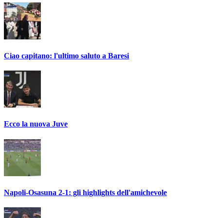
Ciao capitano: l'ultimo saluto a Baresi
Ecco la nuova Juve
Napoli-Osasuna 2-1: gli highlights dell'amichevole