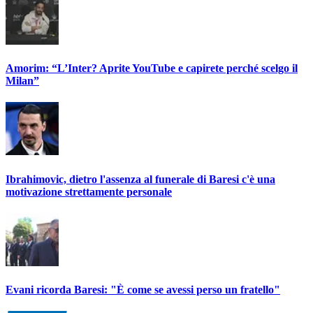
Amorim: “L’Inter? Aprite YouTube e capirete perché scelgo il
Milan”
Ibrahimovic, dietro l'assenza al funerale di Baresi c'è una
motivazione strettamente personale
Evani ricorda Baresi: "È come se avessi perso un fratello"