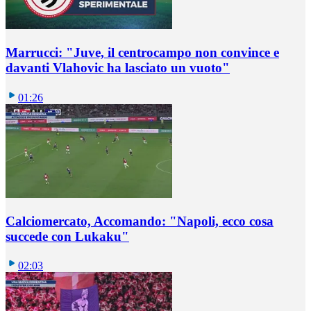
Marrucci: "Juve, il centrocampo non convince e
davanti Vlahovic ha lasciato un vuoto"
01:26
Calciomercato, Accomando: "Napoli, ecco cosa
succede con Lukaku"
02:03