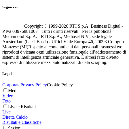
Seguici su
Copyright © 1999-
2026
RTI S.p.A. Business Digital -
P.Iva 03976881007 - Tutti i diritti riservati - Per la pubblicità
Mediamond S.p.A. - RTI S.p.A., Mediaset N.V., sede legale
Amsterdam (Paesi Bassi) - Uffici Viale Europa 46, 20093 Cologno
Monzese (MI)
Rispetto ai contenuti e ai dati personali trasmessi e/o
riprodotti è vietata ogni utilizzazione funzionale all’addestramento di
sistemi di intelligenza artificiale generativa. È altresì fatto divieto
espresso di utilizzare mezzi automatizzati di data scraping.
Legal
Corporate
Privacy Policy
Cookie Policy
Media
Video
Foto
Live e Risultati
Live
Diretta Calcio
Risultati e Classifiche
Sezioni