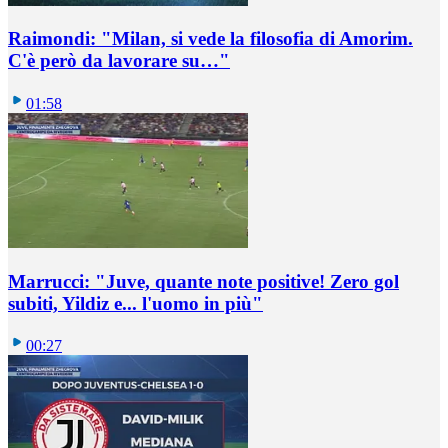
Raimondi: "Milan, si vede la filosofia di Amorim.
C'è però da lavorare su…"
01:58
Marrucci: "Juve, quante note positive! Zero gol
subiti, Yildiz e... l'uomo in più"
00:27