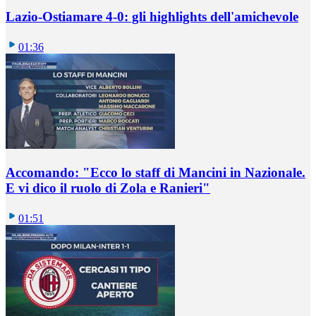
Lazio-Ostiamare 4-0: gli highlights dell'amichevole
01:36
Accomando: "Ecco lo staff di Mancini in Nazionale.
E vi dico il ruolo di Zola e Ranieri"
01:51