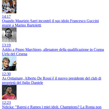
14:17
Quando Maurizio Sarri incontrò il suo idolo Francesco Guccini
grazie a Marino Bartoletti
13:19
Addio a Pippo Marchioro, allenatore della qualificazione in Coppa
Uefa del Cesena
12:30
As Ostiamare, Alberto De Rossi è il nuovo presidente del club di
proprietà del figlio Daniele
12:23
Ndicka: "Baresi e Ramos i miei idoli. Champions? La Roma non