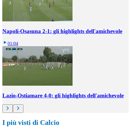
Napoli-Osasuna 2-1: gli highlights dell'amichevole
01:04
Lazio-Ostiamare 4-0: gli highlights dell'amichevole
I più visti di Calcio