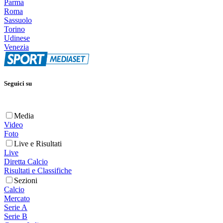
Parma
Roma
Sassuolo
Torino
Udinese
Venezia
Seguici su
Media
Video
Foto
Live e Risultati
Live
Diretta Calcio
Risultati e Classifiche
Sezioni
Calcio
Mercato
Serie A
Serie B