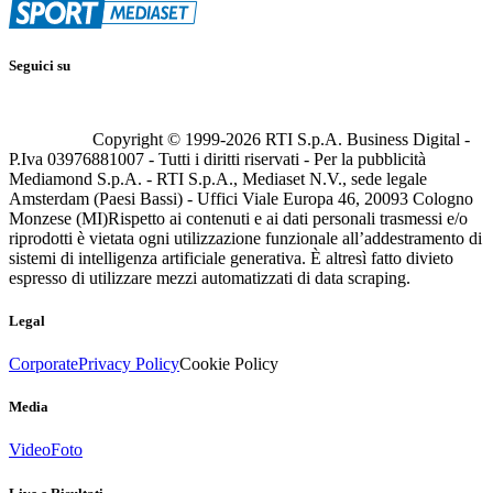
Seguici su
Copyright © 1999-
2026
RTI S.p.A. Business Digital -
P.Iva 03976881007 - Tutti i diritti riservati - Per la pubblicità
Mediamond S.p.A. - RTI S.p.A., Mediaset N.V., sede legale
Amsterdam (Paesi Bassi) - Uffici Viale Europa 46, 20093 Cologno
Monzese (MI)
Rispetto ai contenuti e ai dati personali trasmessi e/o
riprodotti è vietata ogni utilizzazione funzionale all’addestramento di
sistemi di intelligenza artificiale generativa. È altresì fatto divieto
espresso di utilizzare mezzi automatizzati di data scraping.
Legal
Corporate
Privacy Policy
Cookie Policy
Media
Video
Foto