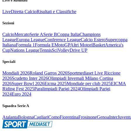
Live e Risultati
Live
Diretta Calcio
Risultati e Classifiche
Sezioni
Calcio
Mercato
Serie A
Serie B
Coppa Italia
Champions
League
Europa League
Conference League
Calcio Estero
Supercoppa
Italiana
Formula 1
Formula E
MotoGP
Altri Motori
Basket
America's
Cup
Nations League
Tennis
Sci
Volley
Drive UP
Speciali
Mondiali 2026
Roland Garros 2026
Sportmediaset Live Riccione
2026
Scudetto Inter 2026
Olimpiadi Invernali Milano Cortina
2026
Super Bowl 2026
Eicma 2025
Mondiale per club 2025
EICMA
Riding Fest 2025
Paralimpiadi Parigi 2024
Olimpiadi Parigi
2024
Euro 2024
Squadra Serie A
Atalanta
Bologna
Cagliari
Como
Fiorentina
Frosinone
Genoa
Inter
Juvent