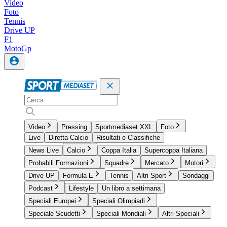
Video
Foto
Tennis
Drive UP
F1
MotoGp
Video
Pressing
Sportmediaset XXL
Foto
Live
Diretta Calcio
Risultati e Classifiche
News Live
Calcio
Coppa Italia
Supercoppa Italiana
Probabili Formazioni
Squadre
Mercato
Motori
Drive UP
Formula E
Tennis
Altri Sport
Sondaggi
Podcast
Lifestyle
Un libro a settimana
Speciali Europei
Speciali Olimpiadi
Speciale Scudetti
Speciali Mondiali
Altri Speciali