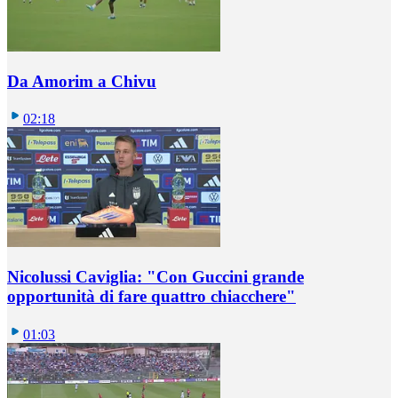
Da Amorim a Chivu
02:18
Nicolussi Caviglia: "Con Guccini grande
opportunità di fare quattro chiacchere"
01:03