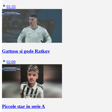
01:33
Gattuso si gode Ratkov
02:09
Piccole star in serie A