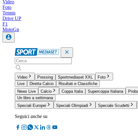
Video
Foto
Tennis
Drive UP
F1
MotoGp
Video
Pressing
Sportmediaset XXL
Foto
Live
Diretta Calcio
Risultati e Classifiche
News Live
Calcio
Coppa Italia
Supercoppa Italiana
Proba
Un libro a settimana
Speciali Europei
Speciali Olimpiadi
Speciale Scudetti
Seguici anche su