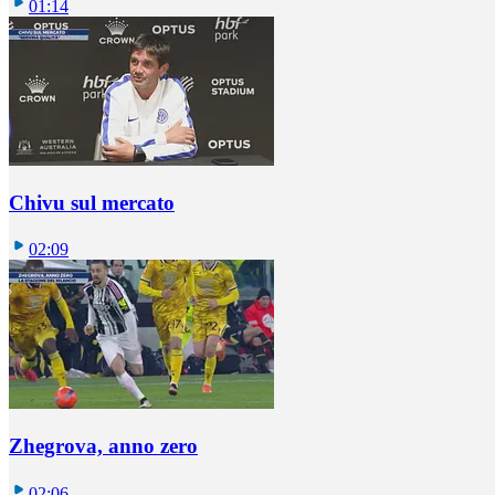
01:14
Chivu sul mercato
02:09
Zhegrova, anno zero
02:06