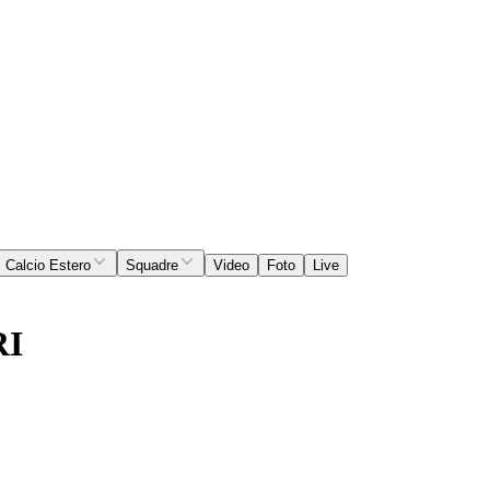
Calcio Estero
Squadre
Video
Foto
Live
RI