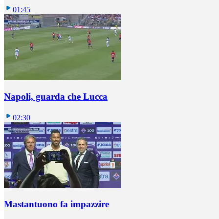
01:45
Napoli, guarda che Lucca
02:30
Mastantuono fa impazzire