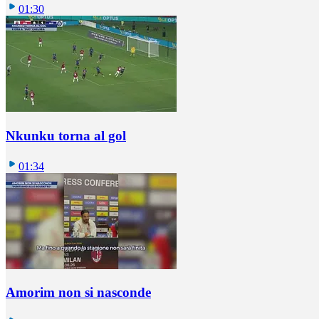
01:30
Nkunku torna al gol
01:34
Amorim non si nasconde