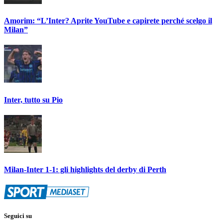
Amorim: “L’Inter? Aprite YouTube e capirete perché scelgo il
Milan”
Inter, tutto su Pio
Milan-Inter 1-1: gli highlights del derby di Perth
Seguici su