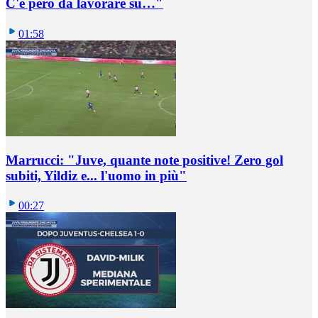
C'è però da lavorare su…"
01:58
Marrucci: "Juve, quante note positive! Zero gol
subiti, Yildiz e... l'uomo in più"
00:27