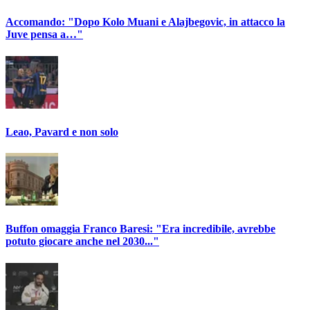
Accomando: "Dopo Kolo Muani e Alajbegovic, in attacco la
Juve pensa a…"
Leao, Pavard e non solo
Buffon omaggia Franco Baresi: "Era incredibile, avrebbe
potuto giocare anche nel 2030..."