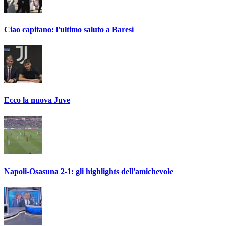
Ciao capitano: l'ultimo saluto a Baresi
Ecco la nuova Juve
Napoli-Osasuna 2-1: gli highlights dell'amichevole