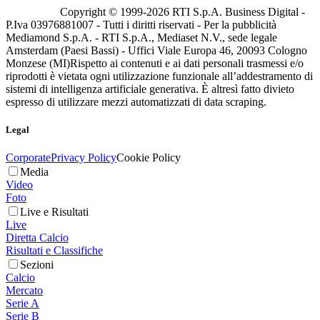
Copyright © 1999-
2026
RTI S.p.A. Business Digital -
P.Iva 03976881007 - Tutti i diritti riservati - Per la pubblicità
Mediamond S.p.A. - RTI S.p.A., Mediaset N.V., sede legale
Amsterdam (Paesi Bassi) - Uffici Viale Europa 46, 20093 Cologno
Monzese (MI)
Rispetto ai contenuti e ai dati personali trasmessi e/o
riprodotti è vietata ogni utilizzazione funzionale all’addestramento di
sistemi di intelligenza artificiale generativa. È altresì fatto divieto
espresso di utilizzare mezzi automatizzati di data scraping.
Legal
Corporate
Privacy Policy
Cookie Policy
Media
Video
Foto
Live e Risultati
Live
Diretta Calcio
Risultati e Classifiche
Sezioni
Calcio
Mercato
Serie A
Serie B