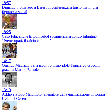
18:57
Dimarco, l’omaggio a Baresi in conferenza si trasforma in una
figuraccia social
18:25
Caso Fifa, anche la Conmebol sudamericana contro Infantino:
"Preoccupati, il calcio è di tutti"
14:17
Quando Maurizio Sarri incontrò il suo idolo Francesco Guccini
grazie a Marino Bartoletti
13:19
Addio a Pippo Marchioro, allenatore della qualificazione in Coppa
Uefa del Cesena