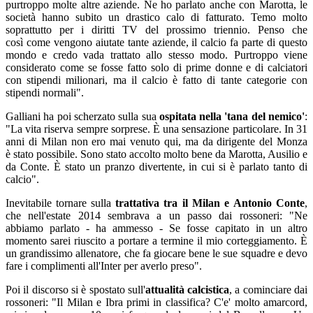
purtroppo molte altre aziende. Ne ho parlato anche con Marotta, le
società hanno subito un drastico calo di fatturato. Temo molto
soprattutto per i diritti TV del prossimo triennio. Penso che
così come vengono aiutate tante aziende, il calcio fa parte di questo
mondo e credo vada trattato allo stesso modo. Purtroppo viene
considerato come se fosse fatto solo di prime donne e di calciatori
con stipendi milionari, ma il calcio è fatto di tante categorie con
stipendi normali".
Galliani ha poi scherzato sulla sua
ospitata nella 'tana del nemico'
:
"La vita riserva sempre sorprese. È una sensazione particolare. In 31
anni di Milan non ero mai venuto qui, ma da dirigente del Monza
è stato possibile. Sono stato accolto molto bene da Marotta, Ausilio e
da Conte. È stato un pranzo divertente, in cui si è parlato tanto di
calcio".
Inevitabile tornare sulla
trattativa tra il Milan e Antonio Conte
,
che nell'estate 2014 sembrava a un passo dai rossoneri: "Ne
abbiamo parlato - ha ammesso - Se fosse capitato in un altro
momento sarei riuscito a portare a termine il mio corteggiamento. È
un grandissimo allenatore, che fa giocare bene le sue squadre e devo
fare i complimenti all'Inter per averlo preso".
Poi il discorso si è spostato sull'
attualità calcistica
, a cominciare dai
rossoneri: "Il Milan e Ibra primi in classifica? C'e' molto amarcord,