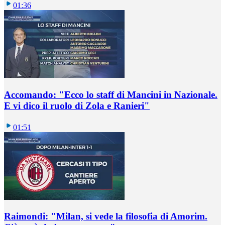
01:36
Accomando: "Ecco lo staff di Mancini in Nazionale.
E vi dico il ruolo di Zola e Ranieri"
01:51
Raimondi: "Milan, si vede la filosofia di Amorim.