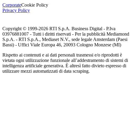
Corporate
Cookie Policy
Privacy Policy
Copyright © 1999-
2026
RTI S.p.A. Business Digital - P.Iva
03976881007 - Tutti i diritti riservati - Per la pubblicità Mediamond
S.p.A. - RTI S.p.A., Mediaset N.V., sede legale Amsterdam (Paesi
Bassi) - Uffici Viale Europa 46, 20093 Cologno Monzese (MI)
Rispetto ai contenuti e ai dati personali trasmessi e/o riprodotti è
vietata ogni utilizzazione funzionale all’addestramento di sistemi di
intelligenza artificiale generativa. È altresì fatto divieto espresso di
utilizzare mezzi automatizzati di data scraping.