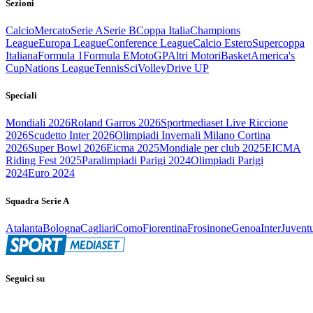
Sezioni
Calcio
Mercato
Serie A
Serie B
Coppa Italia
Champions
League
Europa League
Conference League
Calcio Estero
Supercoppa
Italiana
Formula 1
Formula E
MotoGP
Altri Motori
Basket
America's
Cup
Nations League
Tennis
Sci
Volley
Drive UP
Speciali
Mondiali 2026
Roland Garros 2026
Sportmediaset Live Riccione
2026
Scudetto Inter 2026
Olimpiadi Invernali Milano Cortina
2026
Super Bowl 2026
Eicma 2025
Mondiale per club 2025
EICMA
Riding Fest 2025
Paralimpiadi Parigi 2024
Olimpiadi Parigi
2024
Euro 2024
Squadra Serie A
Atalanta
Bologna
Cagliari
Como
Fiorentina
Frosinone
Genoa
Inter
Juvent
Seguici su