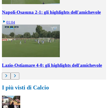
Napoli-Osasuna 2-1: gli highlights dell'amichevole
01:04
Lazio-Ostiamare 4-0: gli highlights dell'amichevole
I più visti di Calcio