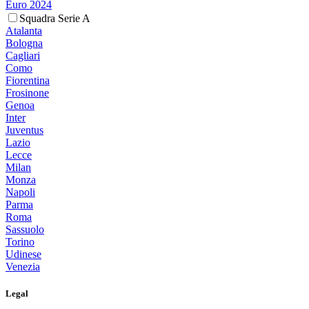
Euro 2024
Squadra Serie A
Atalanta
Bologna
Cagliari
Como
Fiorentina
Frosinone
Genoa
Inter
Juventus
Lazio
Lecce
Milan
Monza
Napoli
Parma
Roma
Sassuolo
Torino
Udinese
Venezia
Legal