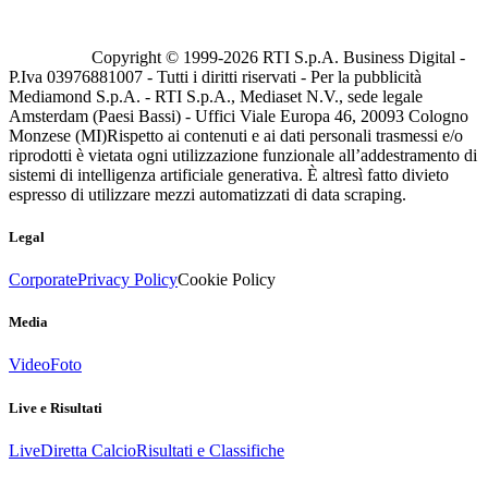
Copyright © 1999-
2026
RTI S.p.A. Business Digital -
P.Iva 03976881007 - Tutti i diritti riservati - Per la pubblicità
Mediamond S.p.A. - RTI S.p.A., Mediaset N.V., sede legale
Amsterdam (Paesi Bassi) - Uffici Viale Europa 46, 20093 Cologno
Monzese (MI)
Rispetto ai contenuti e ai dati personali trasmessi e/o
riprodotti è vietata ogni utilizzazione funzionale all’addestramento di
sistemi di intelligenza artificiale generativa. È altresì fatto divieto
espresso di utilizzare mezzi automatizzati di data scraping.
Legal
Corporate
Privacy Policy
Cookie Policy
Media
Video
Foto
Live e Risultati
Live
Diretta Calcio
Risultati e Classifiche