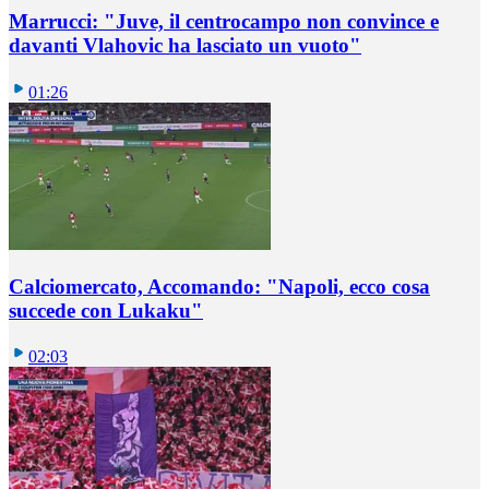
Marrucci: "Juve, il centrocampo non convince e
davanti Vlahovic ha lasciato un vuoto"
01:26
Calciomercato, Accomando: "Napoli, ecco cosa
succede con Lukaku"
02:03