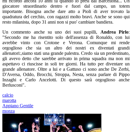
mi ricordo ancora 10 anni fa quando lo presi dal Barcellona... Un
giocatore straordinario dentro e fuori dal campo, un totem
importante. Bisogna anche dare atto a Pioli di aver trovato la
quadratura del cerchio, con ragazzi molto bravi. Anche se sono qui
resto milanista, dopo 31 anni non si puo' cambiare bandiera.
Un commento anche su uno dei suoi pupilli,
Andrea Pirlo
:
"Secondo me ha risentito solo dell'assenza di Ronaldo, con lui
avrebbe vinto con Crotone e Verona. Comunque mi rende
orgoglioso che sia un altro dei nostri ex diventati grandi
allenatori:,siamo stati una grande palestra. Credo sia un predestinato,
gli avevo detto che sarebbe arrivato in prima squadra ma non mi
aspettavo ci riuscisse in soli tre giorni. Ha tutto per diventare un
grande allenatore. Oltre a lui e a Gattuso ci sono anche De Zerbi,
D'Aversa, Oddo, Brocchi, Stroppa, Nesta, senza parlare di Pippo
Inzaghi e Carlo Ancelotti. Di questo sarà orgoglioso anche
Berlusconi".
calcio
marotta
Appiano Gentile
monza