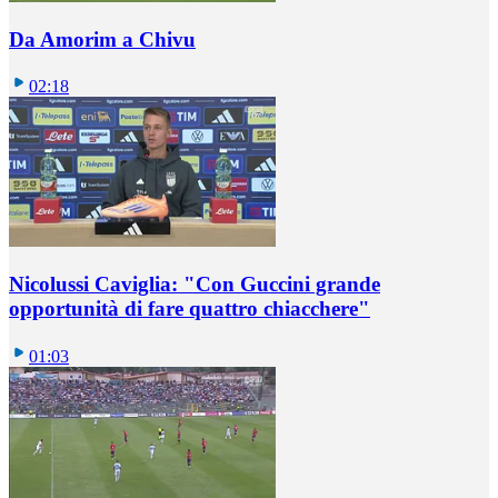
Da Amorim a Chivu
02:18
Nicolussi Caviglia: "Con Guccini grande
opportunità di fare quattro chiacchere"
01:03