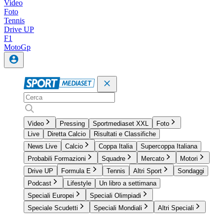
Video
Foto
Tennis
Drive UP
F1
MotoGp
Video
Pressing
Sportmediaset XXL
Foto
Live
Diretta Calcio
Risultati e Classifiche
News Live
Calcio
Coppa Italia
Supercoppa Italiana
Probabili Formazioni
Squadre
Mercato
Motori
Drive UP
Formula E
Tennis
Altri Sport
Sondaggi
Podcast
Lifestyle
Un libro a settimana
Speciali Europei
Speciali Olimpiadi
Speciale Scudetti
Speciali Mondiali
Altri Speciali