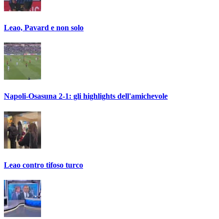
Leao, Pavard e non solo
Napoli-Osasuna 2-1: gli highlights dell'amichevole
Leao contro tifoso turco