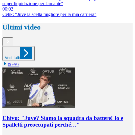
super liquidazione per l'amante"
00:02
Celik: "Juve la scelta migliore per la mia carriera"
Ultimi video
Vedi tutti
00:59
Chivu: "Juve? Siamo la squadra da battere! Io e
Spalletti preoccupati perché…"