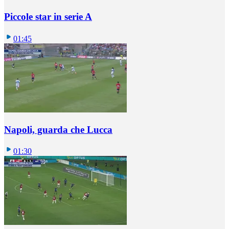
Piccole star in serie A
01:45
Napoli, guarda che Lucca
01:30