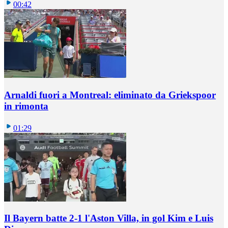
00:42
Arnaldi fuori a Montreal: eliminato da Griekspoor
in rimonta
01:29
Il Bayern batte 2-1 l'Aston Villa, in gol Kim e Luis