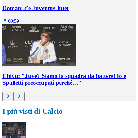
Domani c'è Juventus-Inter
00:59
Chivu: "Juve? Siamo la squadra da battere! Io e
Spalletti preoccupati perché…"
I più visti di Calcio