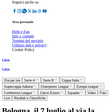
Seguici anche su
Area personale
Help e Faq
Info e contatti
Termini del servizio
Utilizzo dati e privacy
Cookie Policy
Calcio
Calcio
Ora per ora
Serie A
Serie B
Coppa Italia
Supercoppa Italiana
Champions League
Europa League
Conference League
Calcio Estero
Squadre
Video
Foto
Live
Risultati e Classifiche
Bologna, il 7 luglio al via la