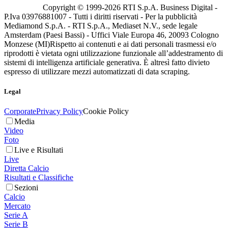
Copyright © 1999-
2026
RTI S.p.A. Business Digital -
P.Iva 03976881007 - Tutti i diritti riservati - Per la pubblicità
Mediamond S.p.A. - RTI S.p.A., Mediaset N.V., sede legale
Amsterdam (Paesi Bassi) - Uffici Viale Europa 46, 20093 Cologno
Monzese (MI)
Rispetto ai contenuti e ai dati personali trasmessi e/o
riprodotti è vietata ogni utilizzazione funzionale all’addestramento di
sistemi di intelligenza artificiale generativa. È altresì fatto divieto
espresso di utilizzare mezzi automatizzati di data scraping.
Legal
Corporate
Privacy Policy
Cookie Policy
Media
Video
Foto
Live e Risultati
Live
Diretta Calcio
Risultati e Classifiche
Sezioni
Calcio
Mercato
Serie A
Serie B