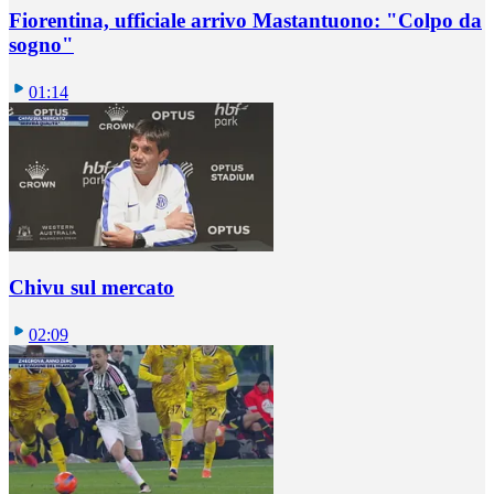
Fiorentina, ufficiale arrivo Mastantuono: "Colpo da
sogno"
01:14
Chivu sul mercato
02:09