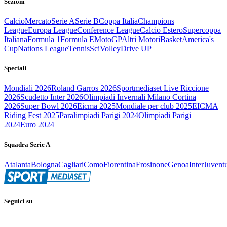
Sezioni
Calcio
Mercato
Serie A
Serie B
Coppa Italia
Champions
League
Europa League
Conference League
Calcio Estero
Supercoppa
Italiana
Formula 1
Formula E
MotoGP
Altri Motori
Basket
America's
Cup
Nations League
Tennis
Sci
Volley
Drive UP
Speciali
Mondiali 2026
Roland Garros 2026
Sportmediaset Live Riccione
2026
Scudetto Inter 2026
Olimpiadi Invernali Milano Cortina
2026
Super Bowl 2026
Eicma 2025
Mondiale per club 2025
EICMA
Riding Fest 2025
Paralimpiadi Parigi 2024
Olimpiadi Parigi
2024
Euro 2024
Squadra Serie A
Atalanta
Bologna
Cagliari
Como
Fiorentina
Frosinone
Genoa
Inter
Juvent
Seguici su