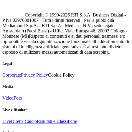
Copyright © 1999-
2026
RTI S.p.A. Business Digital -
P.Iva 03976881007 - Tutti i diritti riservati - Per la pubblicità
Mediamond S.p.A. - RTI S.p.A., Mediaset N.V., sede legale
Amsterdam (Paesi Bassi) - Uffici Viale Europa 46, 20093 Cologno
Monzese (MI)
Rispetto ai contenuti e ai dati personali trasmessi e/o
riprodotti è vietata ogni utilizzazione funzionale all’addestramento di
sistemi di intelligenza artificiale generativa. È altresì fatto divieto
espresso di utilizzare mezzi automatizzati di data scraping.
Legal
Corporate
Privacy Policy
Cookie Policy
Media
Video
Foto
Live e Risultati
Live
Diretta Calcio
Risultati e Classifiche