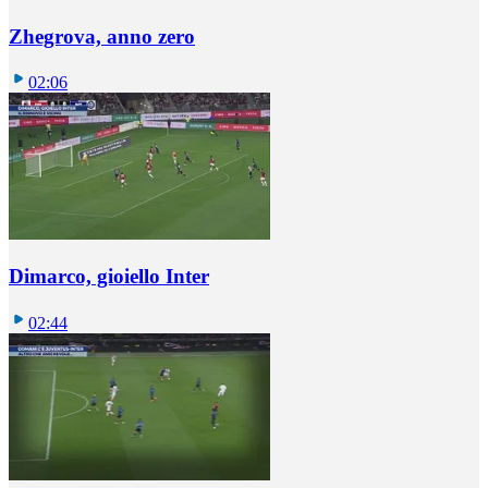
Zhegrova, anno zero
02:06
Dimarco, gioiello Inter
02:44