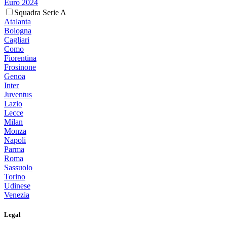
Euro 2024
Squadra Serie A
Atalanta
Bologna
Cagliari
Como
Fiorentina
Frosinone
Genoa
Inter
Juventus
Lazio
Lecce
Milan
Monza
Napoli
Parma
Roma
Sassuolo
Torino
Udinese
Venezia
Legal