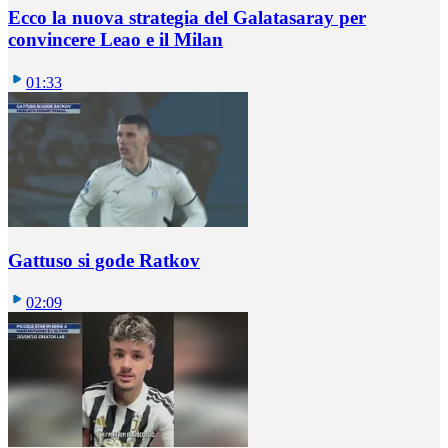
Ecco la nuova strategia del Galatasaray per
convincere Leao e il Milan
01:33
Gattuso si gode Ratkov
02:09