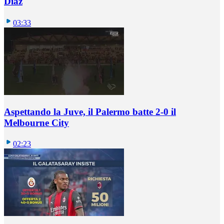
Diaz
03:33
Aspettando la Juve, il Palermo batte 2-0 il
Melbourne City
02:23