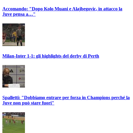
Accomando: "Dopo Kolo Muani e Alajbegovic, in attacco la
Juve pensa a…"
Milan-Inter 1-1: gli highlights del derby di Perth
Spalletti: "Dobbiamo entrare per forza in Champions perché la
Juve non può stare fuori"