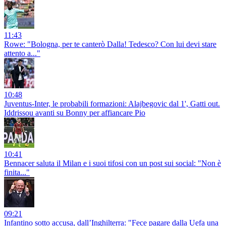
11:43
Rowe: "Bologna, per te canterò Dalla! Tedesco? Con lui devi stare
attento a..."
10:48
Juventus-Inter, le probabili formazioni: Alajbegovic dal 1', Gatti out.
Iddrissou avanti su Bonny per affiancare Pio
10:41
Bennacer saluta il Milan e i suoi tifosi con un post sui social: "Non è
finita..."
09:21
Infantino sotto accusa, dall’Inghilterra: "Fece pagare dalla Uefa una