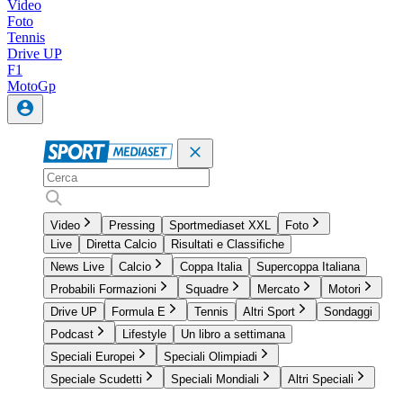
Video
Foto
Tennis
Drive UP
F1
MotoGp
Video
Pressing
Sportmediaset XXL
Foto
Live
Diretta Calcio
Risultati e Classifiche
News Live
Calcio
Coppa Italia
Supercoppa Italiana
Probabili Formazioni
Squadre
Mercato
Motori
Drive UP
Formula E
Tennis
Altri Sport
Sondaggi
Podcast
Lifestyle
Un libro a settimana
Speciali Europei
Speciali Olimpiadi
Speciale Scudetti
Speciali Mondiali
Altri Speciali