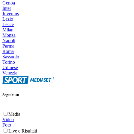
Genoa
Inter
Juventus
Lazio
Lecce
Milan
Monza
Napoli
Parma
Roma
Sassuolo
Torino
Udinese
Venezia
Seguici su
Media
Video
Foto
Live e Risultati