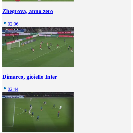
Zhegrova, anno zero
02:06
Dimarco, gioiello Inter
02:44