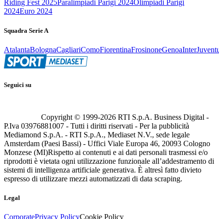
Riding Fest 2025
Paralimpiadi Parigi 2024
Olimpiadi Parigi
2024
Euro 2024
Squadra Serie A
Atalanta
Bologna
Cagliari
Como
Fiorentina
Frosinone
Genoa
Inter
Juvent
Seguici su
Copyright © 1999-
2026
RTI S.p.A. Business Digital -
P.Iva 03976881007 - Tutti i diritti riservati - Per la pubblicità
Mediamond S.p.A. - RTI S.p.A., Mediaset N.V., sede legale
Amsterdam (Paesi Bassi) - Uffici Viale Europa 46, 20093 Cologno
Monzese (MI)
Rispetto ai contenuti e ai dati personali trasmessi e/o
riprodotti è vietata ogni utilizzazione funzionale all’addestramento di
sistemi di intelligenza artificiale generativa. È altresì fatto divieto
espresso di utilizzare mezzi automatizzati di data scraping.
Legal
Corporate
Privacy Policy
Cookie Policy