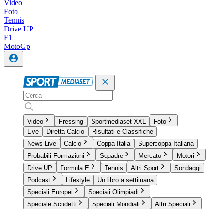
Video
Foto
Tennis
Drive UP
F1
MotoGp
Video
Pressing
Sportmediaset XXL
Foto
Live
Diretta Calcio
Risultati e Classifiche
News Live
Calcio
Coppa Italia
Supercoppa Italiana
Probabili Formazioni
Squadre
Mercato
Motori
Drive UP
Formula E
Tennis
Altri Sport
Sondaggi
Podcast
Lifestyle
Un libro a settimana
Speciali Europei
Speciali Olimpiadi
Speciale Scudetti
Speciali Mondiali
Altri Speciali