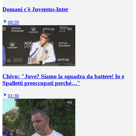
Domani c'è Juventus-Inter
00:59
Chivu: "Juve? Siamo la squadra da battere! Io e
Spalletti preoccupati perché…"
01:30