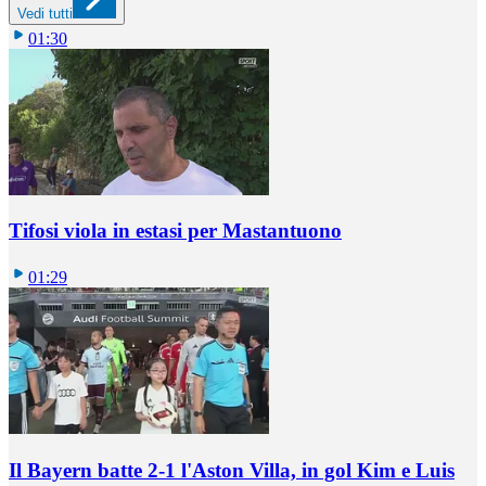
Vedi tutti
01:30
Tifosi viola in estasi per Mastantuono
01:29
Il Bayern batte 2-1 l'Aston Villa, in gol Kim e Luis