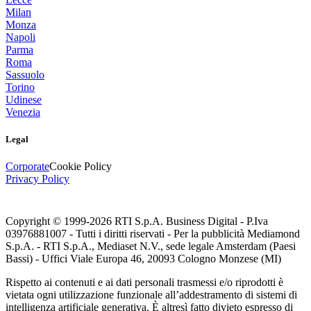
Milan
Monza
Napoli
Parma
Roma
Sassuolo
Torino
Udinese
Venezia
Legal
Corporate
Cookie Policy
Privacy Policy
Copyright © 1999-
2026
RTI S.p.A. Business Digital - P.Iva
03976881007 - Tutti i diritti riservati - Per la pubblicità Mediamond
S.p.A. - RTI S.p.A., Mediaset N.V., sede legale Amsterdam (Paesi
Bassi) - Uffici Viale Europa 46, 20093 Cologno Monzese (MI)
Rispetto ai contenuti e ai dati personali trasmessi e/o riprodotti è
vietata ogni utilizzazione funzionale all’addestramento di sistemi di
intelligenza artificiale generativa. È altresì fatto divieto espresso di