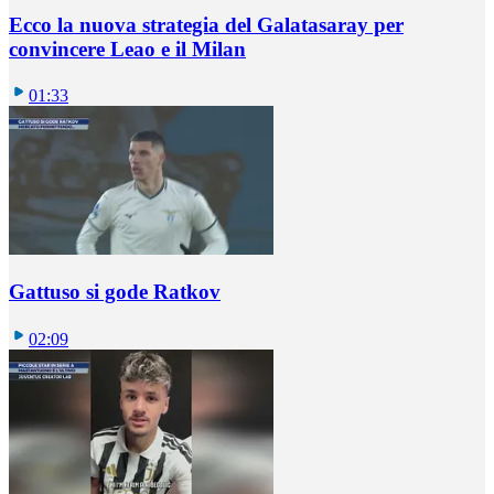
Ecco la nuova strategia del Galatasaray per
convincere Leao e il Milan
01:33
Gattuso si gode Ratkov
02:09