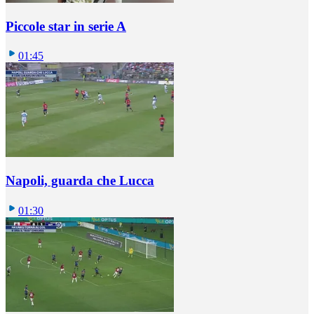
Piccole star in serie A
01:45
Napoli, guarda che Lucca
01:30