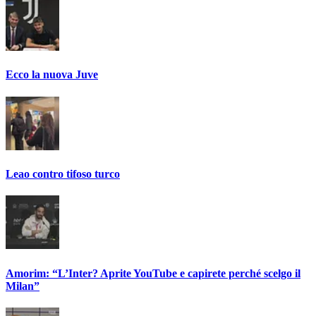
Ecco la nuova Juve
Leao contro tifoso turco
Amorim: “L’Inter? Aprite YouTube e capirete perché scelgo il
Milan”