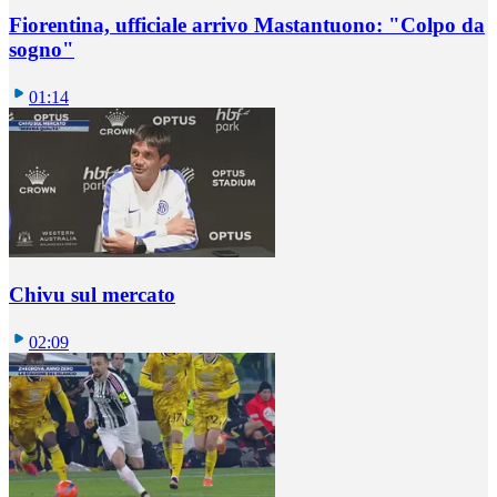
Fiorentina, ufficiale arrivo Mastantuono: "Colpo da
sogno"
01:14
Chivu sul mercato
02:09