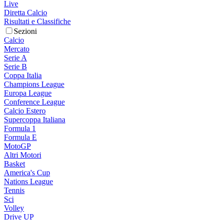
Live
Diretta Calcio
Risultati e Classifiche
Sezioni
Calcio
Mercato
Serie A
Serie B
Coppa Italia
Champions League
Europa League
Conference League
Calcio Estero
Supercoppa Italiana
Formula 1
Formula E
MotoGP
Altri Motori
Basket
America's Cup
Nations League
Tennis
Sci
Volley
Drive UP