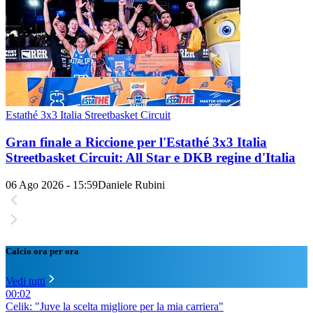
Estathé 3x3 Italia Streetbasket Circuit
Gran finale a Riccione per l'Estathé 3x3 Italia
Streetbasket Circuit: All Star e DKB regine d'Italia
06 Ago 2026 - 15:59
Daniele Rubini
Calcio ora per ora
Vedi tutti
00:02
Celik: "Juve la scelta migliore per la mia carriera"