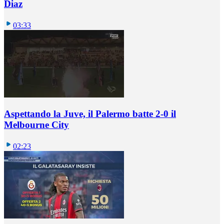
Diaz
03:33
Aspettando la Juve, il Palermo batte 2-0 il
Melbourne City
02:23