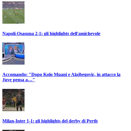
Napoli-Osasuna 2-1: gli highlights dell'amichevole
Accomando: "Dopo Kolo Muani e Alajbegovic, in attacco la
Juve pensa a…"
Milan-Inter 1-1: gli highlights del derby di Perth