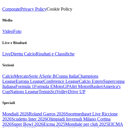
Corporate
Privacy Policy
Cookie Policy
Media
Video
Foto
Live e Risultati
Live
Diretta Calcio
Risultati e Classifiche
Sezioni
Calcio
Mercato
Serie A
Serie B
Coppa Italia
Champions
League
Europa League
Conference League
Calcio Estero
Supercoppa
Italiana
Formula 1
Formula E
MotoGP
Altri Motori
Basket
America's
Cup
Nations League
Tennis
Sci
Volley
Drive UP
Speciali
Mondiali 2026
Roland Garros 2026
Sportmediaset Live Riccione
2026
Scudetto Inter 2026
Olimpiadi Invernali Milano Cortina
2026
Super Bowl 2026
Eicma 2025
Mondiale per club 2025
EICMA