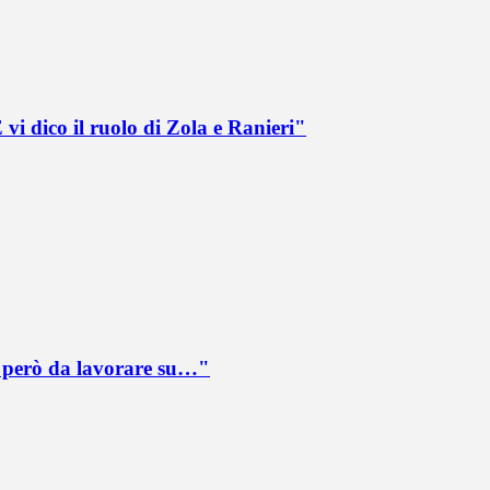
vi dico il ruolo di Zola e Ranieri"
è però da lavorare su…"