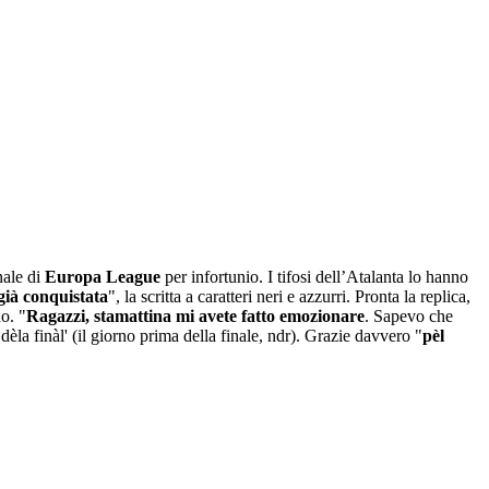
nale di
Europa League
per infortunio. I tifosi dell’Atalanta lo hanno
già conquistata
", la scritta a caratteri neri e azzurri. Pronta la replica,
o. "
Ragazzi, stamattina mi avete fatto emozionare
. Sapevo che
èla finàl' (il giorno prima della finale, ndr). Grazie davvero "
pèl