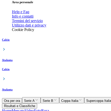
Area personale
Help e Faq
Info e contatti
Termini del servizio
Utilizzo dati e privacy
Cookie Policy
Calcio
Atalanta
Calcio
Atalanta
Ora per ora
Serie A
Serie B
Coppa Italia
Supercoppa Itali
Risultati e Classifiche
Home
Mercato
Video
Foto
Rosa