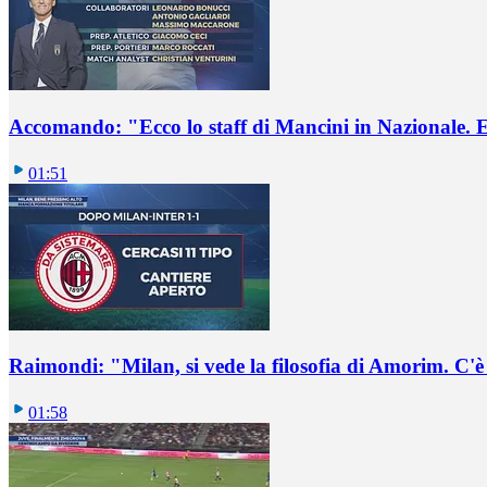
Accomando: "Ecco lo staff di Mancini in Nazionale. E 
01:51
Raimondi: "Milan, si vede la filosofia di Amorim. C'
01:58