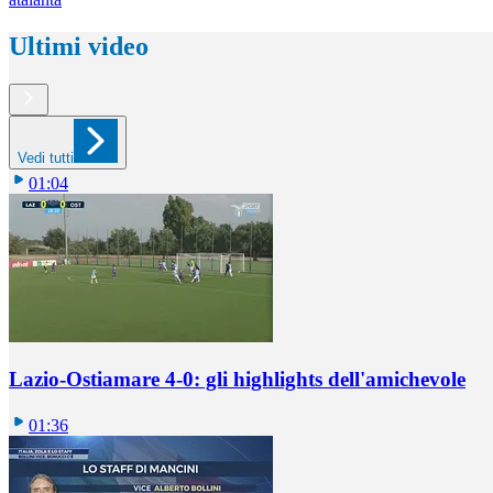
Ultimi video
Vedi tutti
01:04
Lazio-Ostiamare 4-0: gli highlights dell'amichevole
01:36