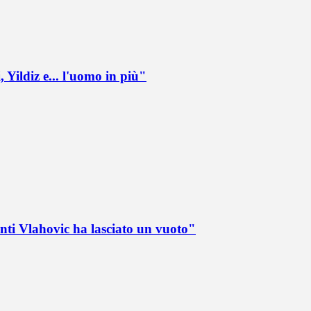
 Yildiz e... l'uomo in più"
nti Vlahovic ha lasciato un vuoto"