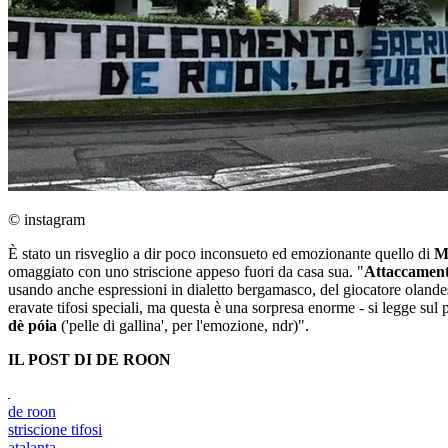
© instagram
È stato un risveglio a dir poco inconsueto ed emozionante quello di
M
omaggiato con uno striscione appeso fuori da casa sua. "
Attaccamento
usando anche espressioni in dialetto bergamasco, del giocatore oland
eravate tifosi speciali, ma questa è una sorpresa enorme - si legge sul 
dè póia
('pelle di gallina', per l'emozione, ndr)".
IL POST DI DE ROON
de roon
striscione tifosi
atalanta