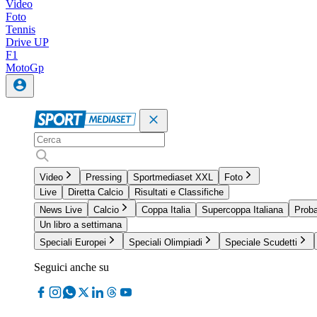
Video
Foto
Tennis
Drive UP
F1
MotoGp
Video
Pressing
Sportmediaset XXL
Foto
Live
Diretta Calcio
Risultati e Classifiche
News Live
Calcio
Coppa Italia
Supercoppa Italiana
Proba
Un libro a settimana
Speciali Europei
Speciali Olimpiadi
Speciale Scudetti
Seguici anche su