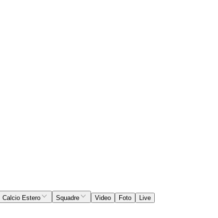
Calcio Estero
Squadre
Video
Foto
Live