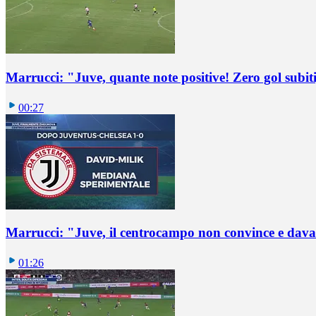
Marrucci: "Juve, quante note positive! Zero gol subiti,
00:27
Marrucci: "Juve, il centrocampo non convince e dava
01:26