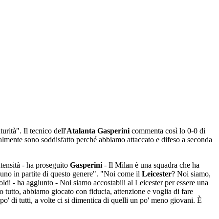
urità". Il tecnico dell'
Atalanta
Gasperini
commenta così lo 0-0 di
obalmente sono soddisfatto perché abbiamo attaccato e difeso a seconda
ntensità - ha proseguito
Gasperini
- Il Milan è una squadra che ha
lcuno in partite di questo genere". "Noi come il
Leicester
? Noi siamo,
oldi - ha aggiunto - Noi siamo accostabili al Leicester per essere una
 tutto, abbiamo giocato con fiducia, attenzione e voglia di fare
po' di tutti, a volte ci si dimentica di quelli un po' meno giovani. È