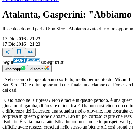
Atalanta, Gasperini: "Abbiamo s
Il tecnico dopo il pari di San Siro: "Abbiamo avuto due o tre opportun
17 Dic 2016 - 21:23
17 Dic 2016 - 21:23
Segui
su
Seguici su
whatsapp
discover
"Nel secondo tempo abbiamo sofferto, molto per merito del
Milan
. I
San Siro. "Due o tre opportunità nel finale, una clamorosa. Forse sare
dei casi".
"Calo fisico nella ripresa? Non è facile in questo periodo, è una questi
giocatori di gamba, di forza e di tecnica. Ci hanno costretto, a un cer
a differenza del Leicester, una squadra molto giovane, non costruita co
sorpresa in questo girone d'andata. Ero un po' curioso capire che reaz
risultato. È stata una caratteristica importante anche in prospettiva. I 
difficile avere ragazzi cresciuti nello stesso ambiente già così pronti e 