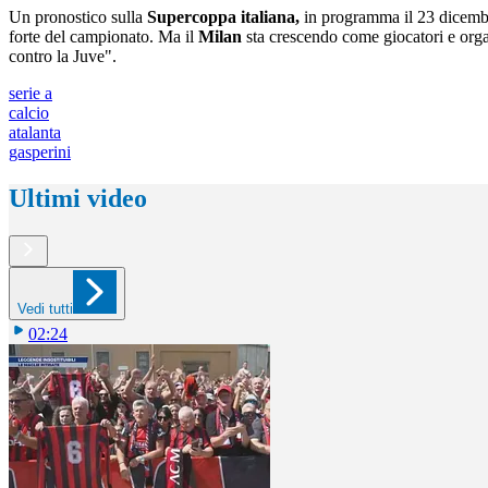
Un pronostico sulla
Supercoppa italiana,
in programma il 23 dicembr
forte del campionato. Ma il
Milan
sta crescendo come giocatori e organ
contro la Juve".
serie a
calcio
atalanta
gasperini
Ultimi video
Vedi tutti
02:24