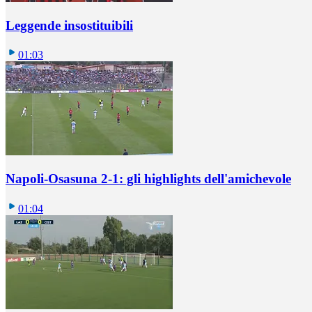
Leggende insostituibili
01:03
Napoli-Osasuna 2-1: gli highlights dell'amichevole
01:04