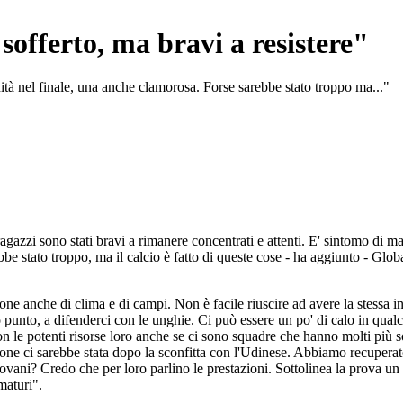
offerto, ma bravi a resistere"
ità nel finale, una anche clamorosa. Forse sarebbe stato troppo ma..."
 ragazzi sono stati bravi a rimanere concentrati e attenti. E' sintomo di mat
bbe stato troppo, ma il calcio è fatto di queste cose - ha aggiunto - Gl
one anche di clima e di campi. Non è facile riuscire ad avere la stessa i
to punto, a difenderci con le unghie. Ci può essere un po' di calo in qua
n le potenti risorse loro anche se ci sono squadre che hanno molti più s
ione ci sarebbe stata dopo la sconfitta con l'Udinese. Abbiamo recuperato
giovani? Credo che per loro parlino le prestazioni. Sottolinea la prova un 
maturi".