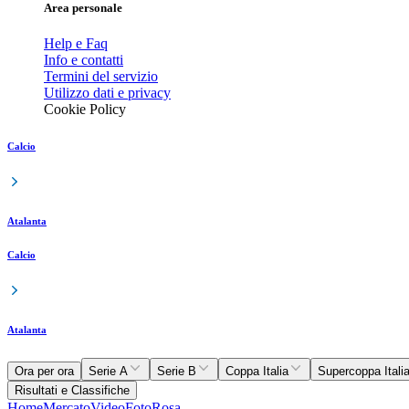
Area personale
Help e Faq
Info e contatti
Termini del servizio
Utilizzo dati e privacy
Cookie Policy
Calcio
Atalanta
Calcio
Atalanta
Ora per ora
Serie A
Serie B
Coppa Italia
Supercoppa Itali
Risultati e Classifiche
Home
Mercato
Video
Foto
Rosa