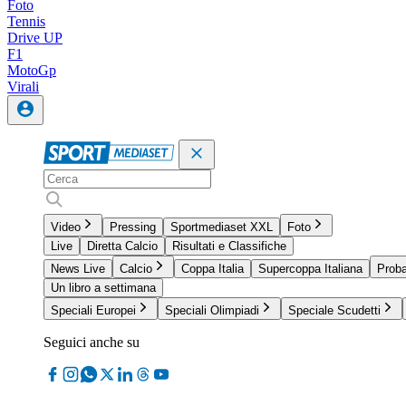
Foto
Tennis
Drive UP
F1
MotoGp
Virali
Video
Pressing
Sportmediaset XXL
Foto
Live
Diretta Calcio
Risultati e Classifiche
News Live
Calcio
Coppa Italia
Supercoppa Italiana
Proba
Un libro a settimana
Speciali Europei
Speciali Olimpiadi
Speciale Scudetti
Seguici anche su