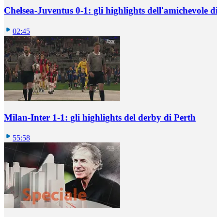
Chelsea-Juventus 0-1: gli highlights dell'amichevole
02:45
Milan-Inter 1-1: gli highlights del derby di Perth
55:58