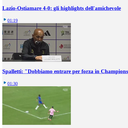
Lazio-Ostiamare 4-0: gli highlights dell'amichevole
01:19
Spalletti: "Dobbiamo entrare per forza in Champions
01:30