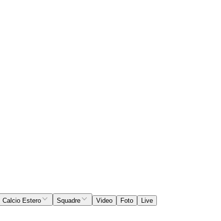
Calcio Estero
Squadre
Video
Foto
Live