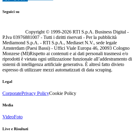
Seguici su
Copyright © 1999-
2026
RTI S.p.A. Business Digital -
P.Iva 03976881007 - Tutti i diritti riservati - Per la pubblicità
Mediamond S.p.A. - RTI S.p.A., Mediaset N.V., sede legale
Amsterdam (Paesi Bassi) - Uffici Viale Europa 46, 20093 Cologno
Monzese (MI)
Rispetto ai contenuti e ai dati personali trasmessi e/o
riprodotti è vietata ogni utilizzazione funzionale all’addestramento di
sistemi di intelligenza artificiale generativa. È altresì fatto divieto
espresso di utilizzare mezzi automatizzati di data scraping.
Legal
Corporate
Privacy Policy
Cookie Policy
Media
Video
Foto
Live e Risultati