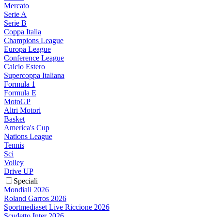
Mercato
Serie A
Serie B
Coppa Italia
Champions League
Europa League
Conference League
Calcio Estero
Supercoppa Italiana
Formula 1
Formula E
MotoGP
Altri Motori
Basket
America's Cup
Nations League
Tennis
Sci
Volley
Drive UP
Speciali
Mondiali 2026
Roland Garros 2026
Sportmediaset Live Riccione 2026
Scudetto Inter 2026