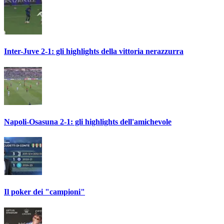
Inter-Juve 2-1: gli highlights della vittoria nerazzurra
Napoli-Osasuna 2-1: gli highlights dell'amichevole
Il poker dei "campioni"