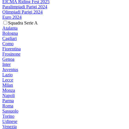
EICMA Riding Fest 2025
Paralimpiadi Parigi 2024
Olimpiadi Parigi 2024
Euro 2024
Squadra Serie A
Atalanta
Bologna
Cagliari
Como
Fiorentina
Frosinone
Genoa
Inter
Juventus
Lazio
Lecce
Milan
Monza
Napoli
Parma
Roma
Sassuolo
Torino
Udinese
Venezia