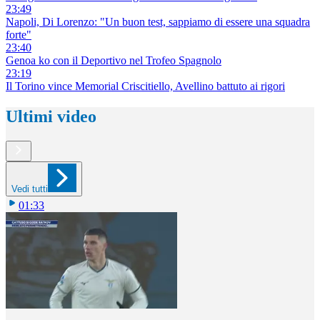
23:49
Napoli, Di Lorenzo: "Un buon test, sappiamo di essere una squadra
forte"
23:40
Genoa ko con il Deportivo nel Trofeo Spagnolo
23:19
Il Torino vince Memorial Criscitiello, Avellino battuto ai rigori
Ultimi video
Vedi tutti
01:33