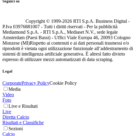
Seguici su
Copyright © 1999-
2026
RTI S.p.A. Business Digital -
P.Iva 03976881007 - Tutti i diritti riservati - Per la pubblicità
Mediamond S.p.A. - RTI S.p.A., Mediaset N.V., sede legale
Amsterdam (Paesi Bassi) - Uffici Viale Europa 46, 20093 Cologno
Monzese (MI)
Rispetto ai contenuti e ai dati personali trasmessi e/o
riprodotti è vietata ogni utilizzazione funzionale all’addestramento di
sistemi di intelligenza artificiale generativa. È altresì fatto divieto
espresso di utilizzare mezzi automatizzati di data scraping.
Legal
Corporate
Privacy Policy
Cookie Policy
Media
Video
Foto
Live e Risultati
Live
Diretta Calcio
Risultati e Classifiche
Sezioni
Calcio