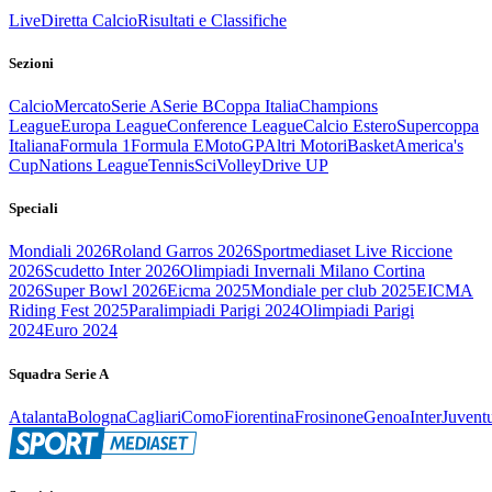
Live
Diretta Calcio
Risultati e Classifiche
Sezioni
Calcio
Mercato
Serie A
Serie B
Coppa Italia
Champions
League
Europa League
Conference League
Calcio Estero
Supercoppa
Italiana
Formula 1
Formula E
MotoGP
Altri Motori
Basket
America's
Cup
Nations League
Tennis
Sci
Volley
Drive UP
Speciali
Mondiali 2026
Roland Garros 2026
Sportmediaset Live Riccione
2026
Scudetto Inter 2026
Olimpiadi Invernali Milano Cortina
2026
Super Bowl 2026
Eicma 2025
Mondiale per club 2025
EICMA
Riding Fest 2025
Paralimpiadi Parigi 2024
Olimpiadi Parigi
2024
Euro 2024
Squadra Serie A
Atalanta
Bologna
Cagliari
Como
Fiorentina
Frosinone
Genoa
Inter
Juvent