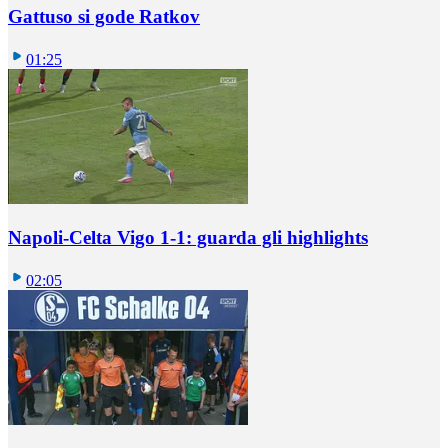
Gattuso si gode Ratkov
01:25
Napoli-Celta Vigo 1-1: guarda gli highlights
02:05