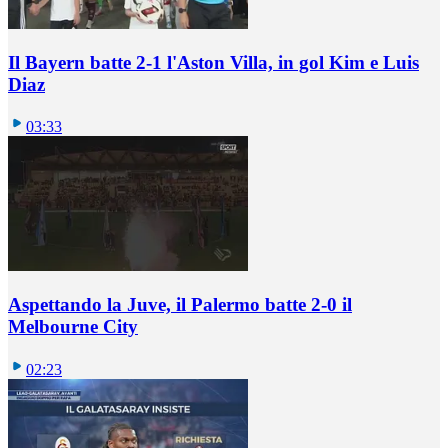
Il Bayern batte 2-1 l'Aston Villa, in gol Kim e Luis
Diaz
03:33
Aspettando la Juve, il Palermo batte 2-0 il
Melbourne City
02:23