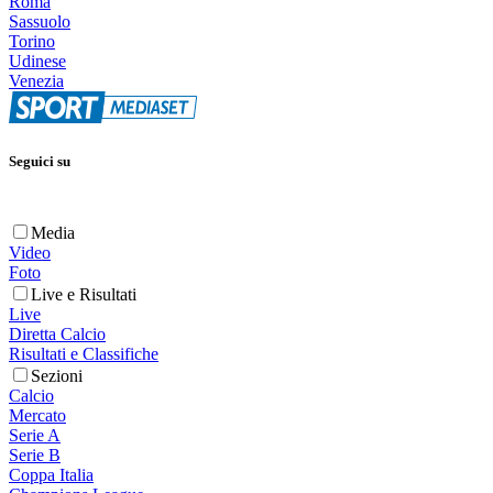
Roma
Sassuolo
Torino
Udinese
Venezia
Seguici su
Media
Video
Foto
Live e Risultati
Live
Diretta Calcio
Risultati e Classifiche
Sezioni
Calcio
Mercato
Serie A
Serie B
Coppa Italia