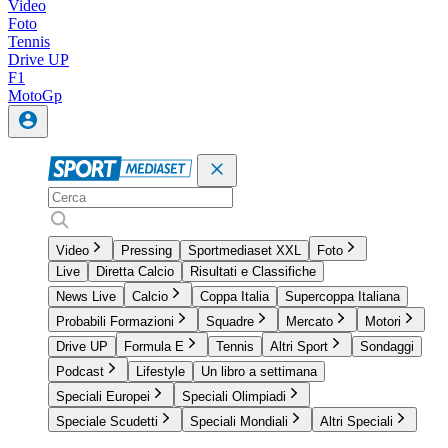
Video
Foto
Tennis
Drive UP
F1
MotoGp
Video
Pressing
Sportmediaset XXL
Foto
Live
Diretta Calcio
Risultati e Classifiche
News Live
Calcio
Coppa Italia
Supercoppa Italiana
Probabili Formazioni
Squadre
Mercato
Motori
Drive UP
Formula E
Tennis
Altri Sport
Sondaggi
Podcast
Lifestyle
Un libro a settimana
Speciali Europei
Speciali Olimpiadi
Speciale Scudetti
Speciali Mondiali
Altri Speciali