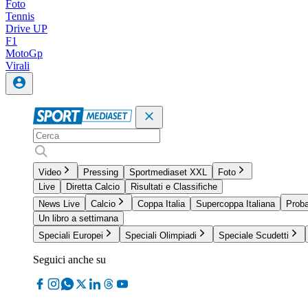
Foto
Tennis
Drive UP
F1
MotoGp
Virali
Video
Pressing
Sportmediaset XXL
Foto
Live
Diretta Calcio
Risultati e Classifiche
News Live
Calcio
Coppa Italia
Supercoppa Italiana
Proba
Un libro a settimana
Speciali Europei
Speciali Olimpiadi
Speciale Scudetti
Seguici anche su