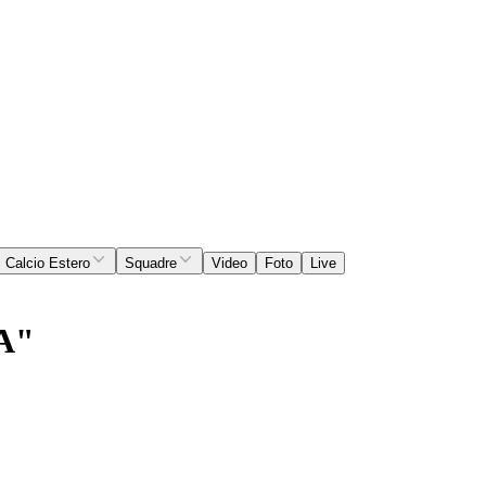
Calcio Estero
Squadre
Video
Foto
Live
A"