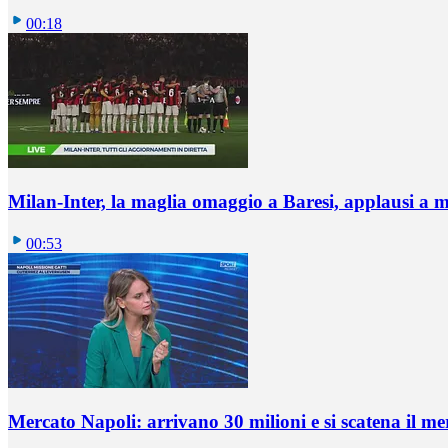
00:18
Milan-Inter, la maglia omaggio a Baresi, applausi a 
00:53
Mercato Napoli: arrivano 30 milioni e si scatena il me