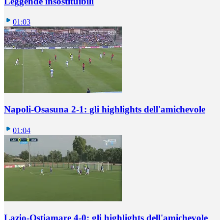
Leggende insostituibili
01:03
Napoli-Osasuna 2-1: gli highlights dell'amichevole
01:04
Lazio-Ostiamare 4-0: gli highlights dell'amichevole