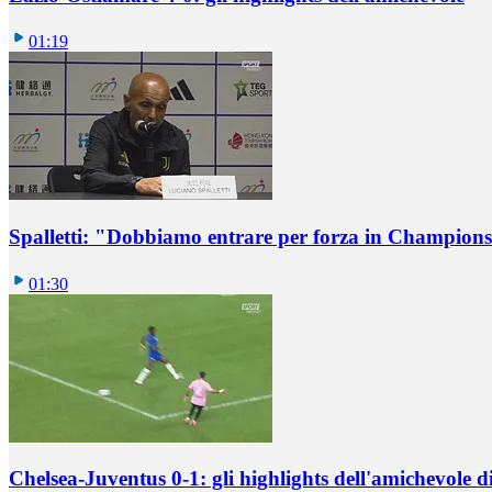
01:19
Spalletti: "Dobbiamo entrare per forza in Champions
01:30
Chelsea-Juventus 0-1: gli highlights dell'amichevole