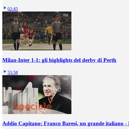
02:45
Milan-Inter 1-1: gli highlights del derby di Perth
55:58
Addio Capitano: Franco Baresi, un grande italiano - L