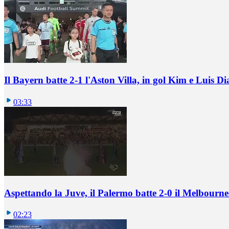
Il Bayern batte 2-1 l'Aston Villa, in gol Kim e Luis Di
03:33
Aspettando la Juve, il Palermo batte 2-0 il Melbourne
02:23