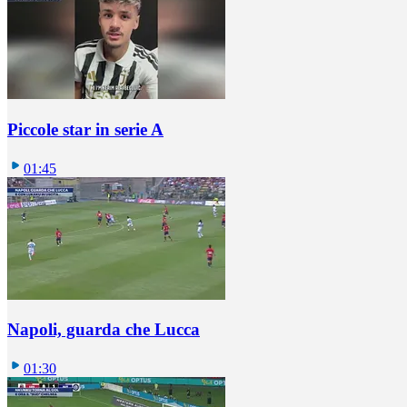
Piccole star in serie A
01:45
Napoli, guarda che Lucca
01:30