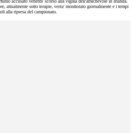
rtunio accusato venerdi' scorso alla vigilia dell'amichevole in Irlanda.
tore, attualmente sotto terapie, verra' monitorato giornalmente e i tempi
li alla ripresa del campionato.