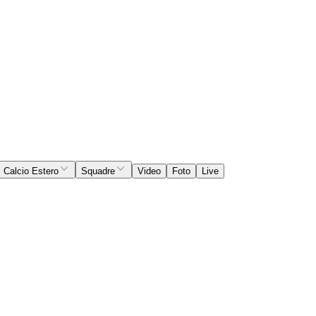
Calcio Estero
Squadre
Video
Foto
Live