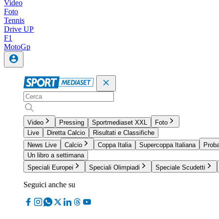
Video
Foto
Tennis
Drive UP
F1
MotoGp
Video
Pressing
Sportmediaset XXL
Foto
Live
Diretta Calcio
Risultati e Classifiche
News Live
Calcio
Coppa Italia
Supercoppa Italiana
Proba
Un libro a settimana
Speciali Europei
Speciali Olimpiadi
Speciale Scudetti
Seguici anche su