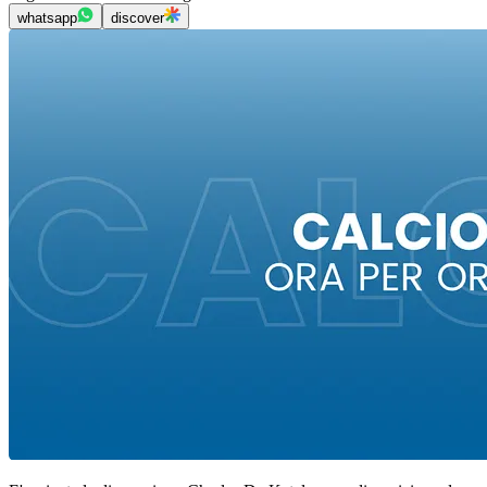
whatsapp
discover