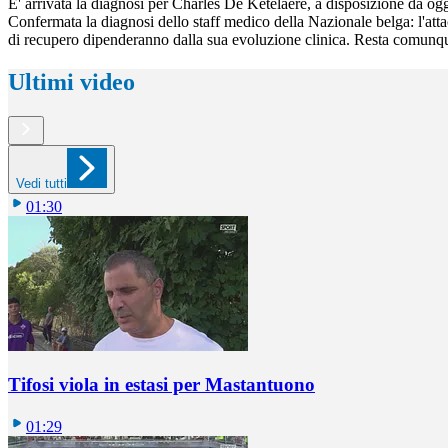
E' arrivata la diagnosi per Charles De Ketelaere, a disposizione da oggi 
Confermata la diagnosi dello staff medico della Nazionale belga: l'attacc
di recupero dipenderanno dalla sua evoluzione clinica. Resta comunque
Ultimi video
Vedi tutti
01:30
Tifosi viola in estasi per Mastantuono
01:29