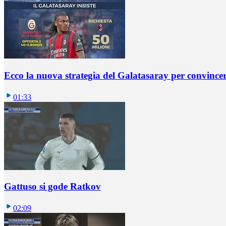
Ecco la nuova strategia del Galatasaray per convincer
01:33
Gattuso si gode Ratkov
02:09