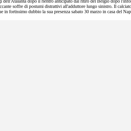
dell'Atalanta dopo il rientro anticipato dal ritiro del Belgio dopo l'info
ante soffre di postumi distrattivi all'adduttore lungo sinistro. Il calcia
 in fortissimo dubbio la sua presenza sabato 30 marzo in casa del Napo