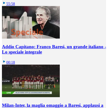
55:58
Addio Capitano: Franco Baresi, un grande italiano -
Lo speciale integrale
00:18
Milan-Inter, la maglia omaggio a Baresi, applausi a