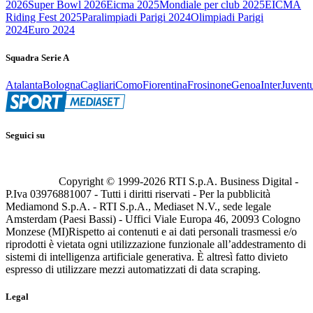
2026
Super Bowl 2026
Eicma 2025
Mondiale per club 2025
EICMA
Riding Fest 2025
Paralimpiadi Parigi 2024
Olimpiadi Parigi
2024
Euro 2024
Squadra Serie A
Atalanta
Bologna
Cagliari
Como
Fiorentina
Frosinone
Genoa
Inter
Juvent
Seguici su
Copyright © 1999-
2026
RTI S.p.A. Business Digital -
P.Iva 03976881007 - Tutti i diritti riservati - Per la pubblicità
Mediamond S.p.A. - RTI S.p.A., Mediaset N.V., sede legale
Amsterdam (Paesi Bassi) - Uffici Viale Europa 46, 20093 Cologno
Monzese (MI)
Rispetto ai contenuti e ai dati personali trasmessi e/o
riprodotti è vietata ogni utilizzazione funzionale all’addestramento di
sistemi di intelligenza artificiale generativa. È altresì fatto divieto
espresso di utilizzare mezzi automatizzati di data scraping.
Legal