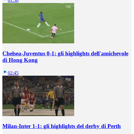
01:30
Chelsea-Juventus 0-1: gli highlights dell'amichevole
di Hong Kong
02:45
Milan-Inter 1-1: gli highlights del derby di Perth