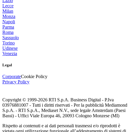
Lazio
Lecce
Milan
Monza
Napoli
Parma
Roma
Sassuolo
Torino
Udinese
Venezia
Legal
Corporate
Cookie Policy
Privacy Policy
Copyright © 1999-
2026
RTI S.p.A. Business Digital - P.Iva
03976881007 - Tutti i diritti riservati - Per la pubblicità Mediamond
S.p.A. - RTI S.p.A., Mediaset N.V., sede legale Amsterdam (Paesi
Bassi) - Uffici Viale Europa 46, 20093 Cologno Monzese (MI)
Rispetto ai contenuti e ai dati personali trasmessi e/o riprodotti è
vietata ogni utilizzazione funzionale all’addestramento di sistemi di