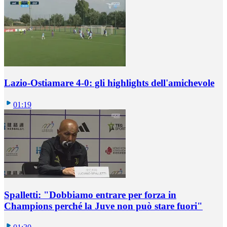
Lazio-Ostiamare 4-0: gli highlights dell'amichevole
01:19
Spalletti: "Dobbiamo entrare per forza in
Champions perché la Juve non può stare fuori"