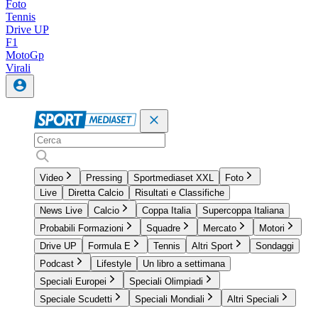
Foto
Tennis
Drive UP
F1
MotoGp
Virali
Video
Pressing
Sportmediaset XXL
Foto
Live
Diretta Calcio
Risultati e Classifiche
News Live
Calcio
Coppa Italia
Supercoppa Italiana
Probabili Formazioni
Squadre
Mercato
Motori
Drive UP
Formula E
Tennis
Altri Sport
Sondaggi
Podcast
Lifestyle
Un libro a settimana
Speciali Europei
Speciali Olimpiadi
Speciale Scudetti
Speciali Mondiali
Altri Speciali