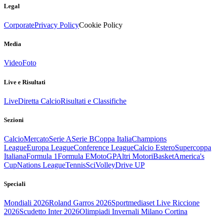
Legal
Corporate
Privacy Policy
Cookie Policy
Media
Video
Foto
Live e Risultati
Live
Diretta Calcio
Risultati e Classifiche
Sezioni
Calcio
Mercato
Serie A
Serie B
Coppa Italia
Champions
League
Europa League
Conference League
Calcio Estero
Supercoppa
Italiana
Formula 1
Formula E
MotoGP
Altri Motori
Basket
America's
Cup
Nations League
Tennis
Sci
Volley
Drive UP
Speciali
Mondiali 2026
Roland Garros 2026
Sportmediaset Live Riccione
2026
Scudetto Inter 2026
Olimpiadi Invernali Milano Cortina