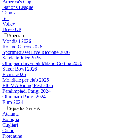
America's Cup
Nations League
Tennis
Sci
Volley
Drive UP
Speciali
Mondiali 2026
Roland Garros 2026
Sportmediaset Live Riccione 2026
Scudetto Inter 2026
Olimpiadi Invernali Milano Cortina 2026
Super Bowl 2026
Eicma 2025
Mondiale per club 2025
EICMA Riding Fest 2025
Paralimpiadi Parigi 2024
Olimpiadi Parigi 2024
Euro 2024
Squadra Serie A
Atalanta
Bologna
Cagliari
Como
Fiorentina