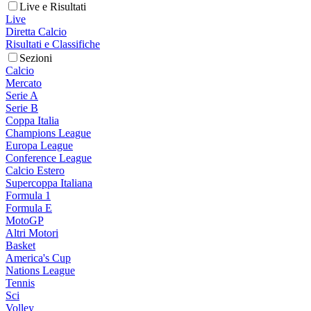
Live e Risultati
Live
Diretta Calcio
Risultati e Classifiche
Sezioni
Calcio
Mercato
Serie A
Serie B
Coppa Italia
Champions League
Europa League
Conference League
Calcio Estero
Supercoppa Italiana
Formula 1
Formula E
MotoGP
Altri Motori
Basket
America's Cup
Nations League
Tennis
Sci
Volley