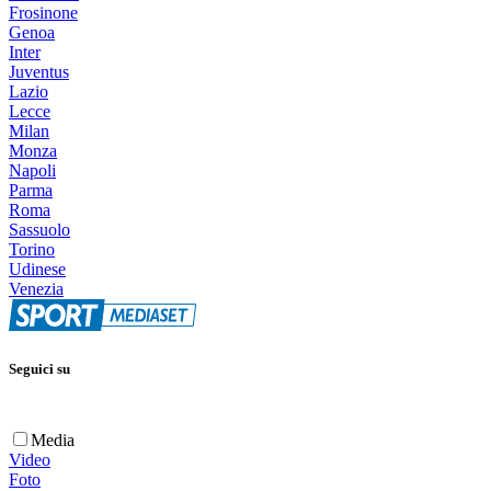
Frosinone
Genoa
Inter
Juventus
Lazio
Lecce
Milan
Monza
Napoli
Parma
Roma
Sassuolo
Torino
Udinese
Venezia
Seguici su
Media
Video
Foto