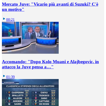
Mercato Juve: "Vicario più avanti di Suzuki? C'è
un motivo"
00:21
Accomando: "Dopo Kolo Muani e Alajbegovic, in
attacco la Juve pensa a…"
01:39