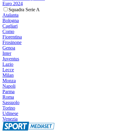
Euro 2024
Squadra Serie A
Atalanta
Bologna
Cagliari
Como
Fiorentina
Frosinone
Genoa
Inter
Juventus
Lazio
Lecce
Milan
Monza
Napoli
Parma
Roma
Sassuolo
Torino
Udinese
Venezia