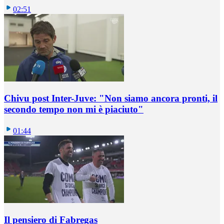
02:51
Chivu post Inter-Juve: "Non siamo ancora pronti, il
secondo tempo non mi è piaciuto"
01:44
Il pensiero di Fabregas