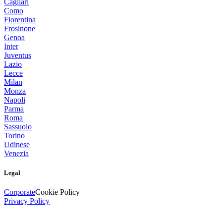
Cagliari
Como
Fiorentina
Frosinone
Genoa
Inter
Juventus
Lazio
Lecce
Milan
Monza
Napoli
Parma
Roma
Sassuolo
Torino
Udinese
Venezia
Legal
Corporate
Cookie Policy
Privacy Policy