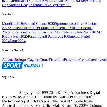
Italiana
Formula 1
Formula E
MotoGP
Altri Motori
Basket
America's
Cup
Nations League
Tennis
Sci
Volley
Drive UP
Speciali
Mondiali 2026
Roland Garros 2026
Sportmediaset Live Riccione
2026
Scudetto Inter 2026
Olimpiadi Invernali Milano Cortina
2026
Super Bowl 2026
Eicma 2025
Mondiale per club 2025
EICMA
Riding Fest 2025
Paralimpiadi Parigi 2024
Olimpiadi Parigi
2024
Euro 2024
Squadra Serie A
Atalanta
Bologna
Cagliari
Como
Fiorentina
Frosinone
Genoa
Inter
Juvent
Seguici su
Copyright © 1999-
2026
RTI S.p.A. Business Digital -
P.Iva 03976881007 - Tutti i diritti riservati - Per la pubblicità
Mediamond S.p.A. - RTI S.p.A., Mediaset N.V., sede legale
Amsterdam (Paesi Bassi) - Uffici Viale Europa 46, 20093 Cologno