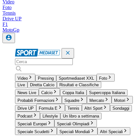
Video
Foto
Tennis
Drive UP
F1
MotoGp
Video
Pressing
Sportmediaset XXL
Foto
Live
Diretta Calcio
Risultati e Classifiche
News Live
Calcio
Coppa Italia
Supercoppa Italiana
Probabili Formazioni
Squadre
Mercato
Motori
Drive UP
Formula E
Tennis
Altri Sport
Sondaggi
Podcast
Lifestyle
Un libro a settimana
Speciali Europei
Speciali Olimpiadi
Speciale Scudetti
Speciali Mondiali
Altri Speciali