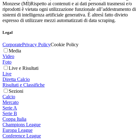
Monzese (MI)
Rispetto ai contenuti e ai dati personali trasmessi e/o
riprodotti è vietata ogni utilizzazione funzionale all’addestramento di
sistemi di intelligenza artificiale generativa. È altresì fatto divieto
espresso di utilizzare mezzi automatizzati di data scraping.
Legal
Corporate
Privacy Policy
Cookie Policy
Media
Video
Foto
Live e Risultati
Live
Diretta Calcio
Risultati e Classifiche
Sezioni
Calcio
Mercato
Serie A
Serie B
Coppa Italia
Champions League
Europa League
Conference League