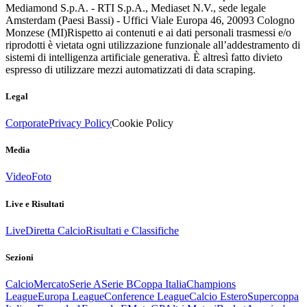
Mediamond S.p.A. - RTI S.p.A., Mediaset N.V., sede legale
Amsterdam (Paesi Bassi) - Uffici Viale Europa 46, 20093 Cologno
Monzese (MI)
Rispetto ai contenuti e ai dati personali trasmessi e/o
riprodotti è vietata ogni utilizzazione funzionale all’addestramento di
sistemi di intelligenza artificiale generativa. È altresì fatto divieto
espresso di utilizzare mezzi automatizzati di data scraping.
Legal
Corporate
Privacy Policy
Cookie Policy
Media
Video
Foto
Live e Risultati
Live
Diretta Calcio
Risultati e Classifiche
Sezioni
Calcio
Mercato
Serie A
Serie B
Coppa Italia
Champions
League
Europa League
Conference League
Calcio Estero
Supercoppa