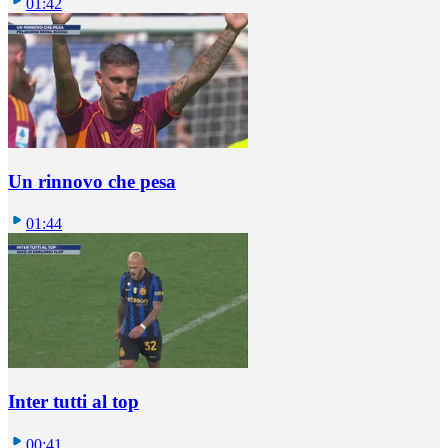
01:42
Un rinnovo che pesa
01:44
Inter tutti al top
00:41