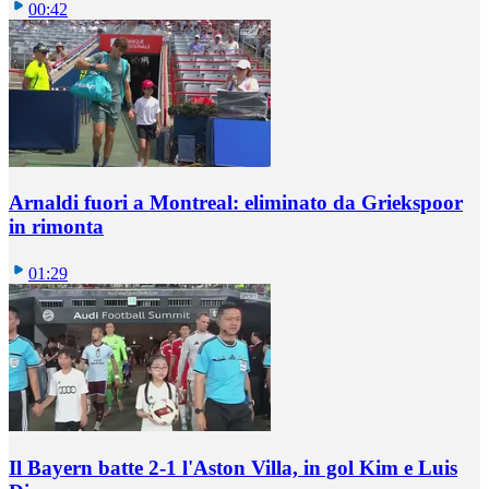
00:42
Arnaldi fuori a Montreal: eliminato da Griekspoor
in rimonta
01:29
Il Bayern batte 2-1 l'Aston Villa, in gol Kim e Luis