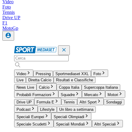
Video
Foto
Tennis
Drive UP
F1
MotoGp
Video
Pressing
Sportmediaset XXL
Foto
Live
Diretta Calcio
Risultati e Classifiche
News Live
Calcio
Coppa Italia
Supercoppa Italiana
Probabili Formazioni
Squadre
Mercato
Motori
Drive UP
Formula E
Tennis
Altri Sport
Sondaggi
Podcast
Lifestyle
Un libro a settimana
Speciali Europei
Speciali Olimpiadi
Speciale Scudetti
Speciali Mondiali
Altri Speciali