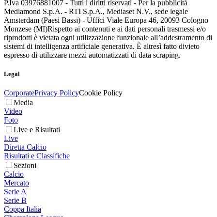
P.Iva 03976881007 - Tutti i diritti riservati - Per la pubblicità
Mediamond S.p.A. - RTI S.p.A., Mediaset N.V., sede legale
Amsterdam (Paesi Bassi) - Uffici Viale Europa 46, 20093 Cologno
Monzese (MI)
Rispetto ai contenuti e ai dati personali trasmessi e/o
riprodotti è vietata ogni utilizzazione funzionale all’addestramento di
sistemi di intelligenza artificiale generativa. È altresì fatto divieto
espresso di utilizzare mezzi automatizzati di data scraping.
Legal
Corporate
Privacy Policy
Cookie Policy
Media
Video
Foto
Live e Risultati
Live
Diretta Calcio
Risultati e Classifiche
Sezioni
Calcio
Mercato
Serie A
Serie B
Coppa Italia