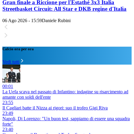
Gran finale a Riccione per l'Estathé 3x3 Italia
Streetbasket Circuit: All Star e DKB regine d'Italia
06 Ago 2026 - 15:59
Daniele Rubini
Calcio ora per ora
Vedi tutti
00:01
La Uefa scava nel passato di Infantino: indagine su risarcimento ad
amante con soldi dell'ente
23:55
Il Cagliari batte il Nizza ai rigori: suo il trofeo Gigi Riva
23:49
Napoli, Di Lorenzo: "Un buon test, sappiamo di essere una squadra
forte"
23:40