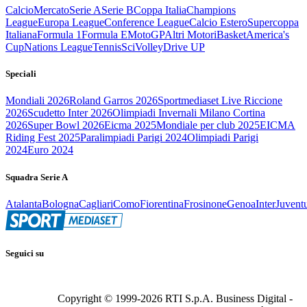
Calcio
Mercato
Serie A
Serie B
Coppa Italia
Champions
League
Europa League
Conference League
Calcio Estero
Supercoppa
Italiana
Formula 1
Formula E
MotoGP
Altri Motori
Basket
America's
Cup
Nations League
Tennis
Sci
Volley
Drive UP
Speciali
Mondiali 2026
Roland Garros 2026
Sportmediaset Live Riccione
2026
Scudetto Inter 2026
Olimpiadi Invernali Milano Cortina
2026
Super Bowl 2026
Eicma 2025
Mondiale per club 2025
EICMA
Riding Fest 2025
Paralimpiadi Parigi 2024
Olimpiadi Parigi
2024
Euro 2024
Squadra Serie A
Atalanta
Bologna
Cagliari
Como
Fiorentina
Frosinone
Genoa
Inter
Juvent
Seguici su
Copyright © 1999-
2026
RTI S.p.A. Business Digital -