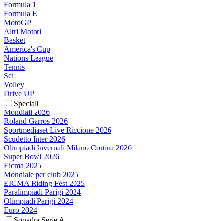
Formula 1
Formula E
MotoGP
Altri Motori
Basket
America's Cup
Nations League
Tennis
Sci
Volley
Drive UP
Speciali
Mondiali 2026
Roland Garros 2026
Sportmediaset Live Riccione 2026
Scudetto Inter 2026
Olimpiadi Invernali Milano Cortina 2026
Super Bowl 2026
Eicma 2025
Mondiale per club 2025
EICMA Riding Fest 2025
Paralimpiadi Parigi 2024
Olimpiadi Parigi 2024
Euro 2024
Squadra Serie A