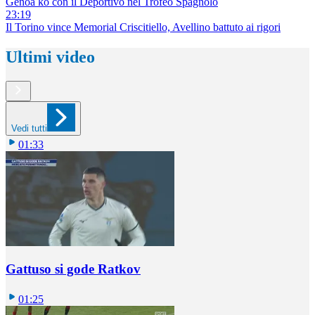
Genoa ko con il Deportivo nel Trofeo Spagnolo
23:19
Il Torino vince Memorial Criscitiello, Avellino battuto ai rigori
Ultimi video
Vedi tutti
01:33
Gattuso si gode Ratkov
01:25