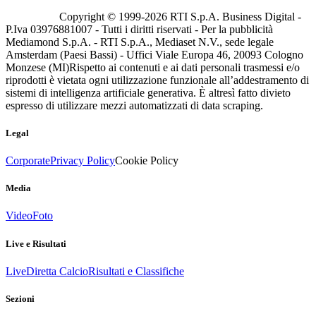
Copyright © 1999-
2026
RTI S.p.A. Business Digital -
P.Iva 03976881007 - Tutti i diritti riservati - Per la pubblicità
Mediamond S.p.A. - RTI S.p.A., Mediaset N.V., sede legale
Amsterdam (Paesi Bassi) - Uffici Viale Europa 46, 20093 Cologno
Monzese (MI)
Rispetto ai contenuti e ai dati personali trasmessi e/o
riprodotti è vietata ogni utilizzazione funzionale all’addestramento di
sistemi di intelligenza artificiale generativa. È altresì fatto divieto
espresso di utilizzare mezzi automatizzati di data scraping.
Legal
Corporate
Privacy Policy
Cookie Policy
Media
Video
Foto
Live e Risultati
Live
Diretta Calcio
Risultati e Classifiche
Sezioni