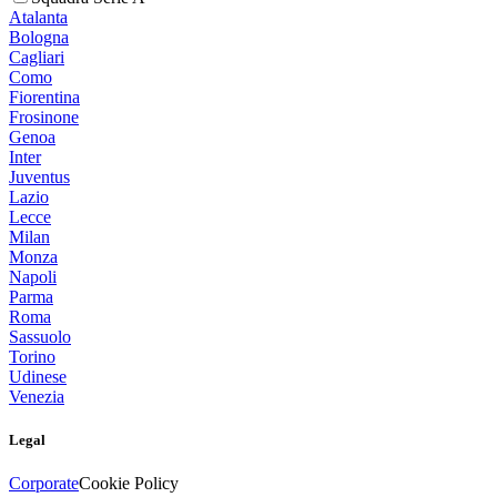
Atalanta
Bologna
Cagliari
Como
Fiorentina
Frosinone
Genoa
Inter
Juventus
Lazio
Lecce
Milan
Monza
Napoli
Parma
Roma
Sassuolo
Torino
Udinese
Venezia
Legal
Corporate
Cookie Policy