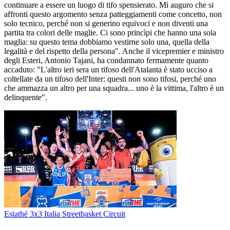
continuare a essere un luogo di tifo spensierato. Mi auguro che si
affronti questo argomento senza patteggiamenti come concetto, non
solo tecnico, perché non si generino equivoci e non diventi una
partita tra colori delle maglie. Ci sono princìpi che hanno una sola
maglia: su questo tema dobbiamo vestirne solo una, quella della
legalità e del rispetto della persona". Anche il vicepremier e ministro
degli Esteri, Antonio Tajani, ha condannato fermamente quanto
accaduto: "L'altro ieri sera un tifoso dell'Atalanta è stato ucciso a
coltellate da un tifoso dell'Inter: questi non sono tifosi, perché uno
che ammazza un altro per una squadra... uno è la vittima, l'altro è un
delinquente".
Estathé 3x3 Italia Streetbasket Circuit