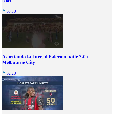
Diaz
03:33
Aspettando la Juve, il Palermo batte 2-0 il
Melbourne City
02:23