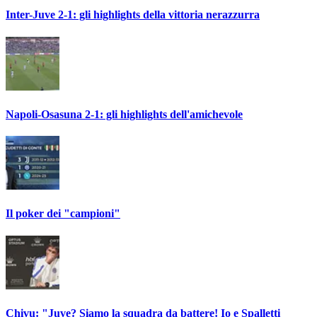
Inter-Juve 2-1: gli highlights della vittoria nerazzurra
Napoli-Osasuna 2-1: gli highlights dell'amichevole
Il poker dei "campioni"
Chivu: "Juve? Siamo la squadra da battere! Io e Spalletti