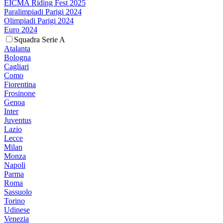
EICMA Riding Fest 2025
Paralimpiadi Parigi 2024
Olimpiadi Parigi 2024
Euro 2024
Squadra Serie A
Atalanta
Bologna
Cagliari
Como
Fiorentina
Frosinone
Genoa
Inter
Juventus
Lazio
Lecce
Milan
Monza
Napoli
Parma
Roma
Sassuolo
Torino
Udinese
Venezia