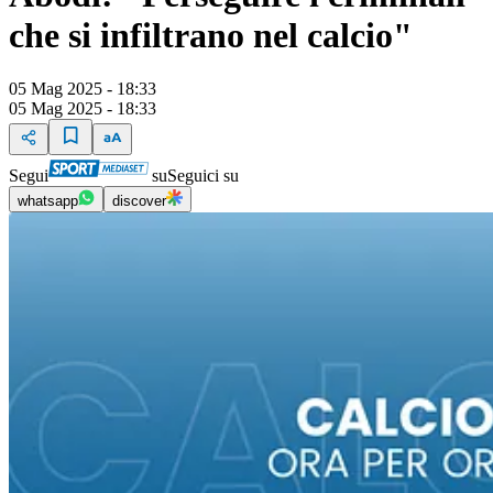
che si infiltrano nel calcio"
05 Mag 2025 - 18:33
05 Mag 2025 - 18:33
Segui
su
Seguici su
whatsapp
discover