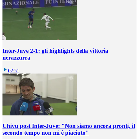
Inter-Juve 2-1: gli highlights della vittoria
nerazzurra
02:51
Chivu post Inter-Juve: "Non siamo ancora pronti, il
secondo tempo non mi è piaciuto"