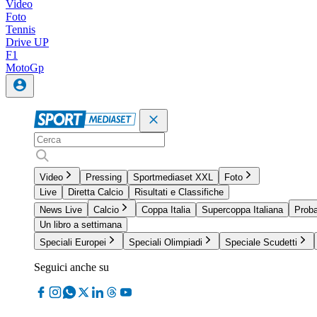
Video
Foto
Tennis
Drive UP
F1
MotoGp
Video
Pressing
Sportmediaset XXL
Foto
Live
Diretta Calcio
Risultati e Classifiche
News Live
Calcio
Coppa Italia
Supercoppa Italiana
Proba
Un libro a settimana
Speciali Europei
Speciali Olimpiadi
Speciale Scudetti
Seguici anche su