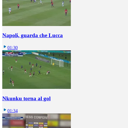
Napoli, guarda che Lucca
01:30
Nkunku torna al gol
01:34