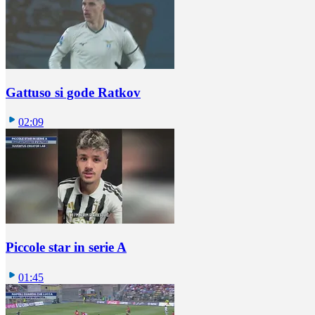
Gattuso si gode Ratkov
02:09
Piccole star in serie A
01:45