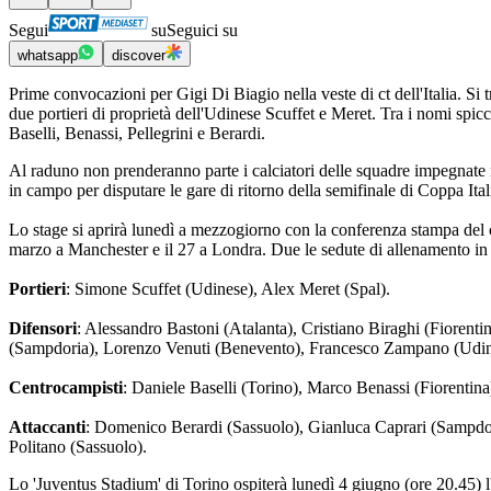
Segui
su
Seguici su
whatsapp
discover
Prime convocazioni per Gigi Di Biagio nella veste di ct dell'Italia. Si 
due portieri di proprietà dell'Udinese Scuffet e Meret. Tra i nomi spicc
Baselli, Benassi, Pellegrini e Berardi.
Al raduno non prenderanno parte i calciatori delle squadre impegnate n
in campo per disputare le gare di ritorno della semifinale di Coppa Ita
Lo stage si aprirà lunedì a mezzogiorno con la conferenza stampa del c
marzo a Manchester e il 27 a Londra. Due le sedute di allenamento in
Portieri
: Simone Scuffet (Udinese), Alex Meret (Spal).
Difensori
: Alessandro Bastoni (Atalanta), Cristiano Biraghi (Fiorent
(Sampdoria), Lorenzo Venuti (Benevento), Francesco Zampano (Udin
Centrocampisti
: Daniele Baselli (Torino), Marco Benassi (Fiorentin
Attaccanti
: Domenico Berardi (Sassuolo), Gianluca Caprari (Sampdor
Politano (Sassuolo).
Lo 'Juventus Stadium' di Torino ospiterà lunedì 4 giugno (ore 20.45) l'