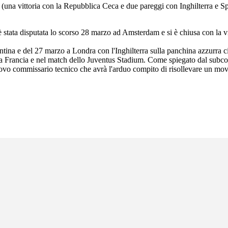
i (una vittoria con la Repubblica Ceca e due pareggi con Inghilterra e S
stata disputata lo scorso 28 marzo ad Amsterdam e si è chiusa con la vitto
na e del 27 marzo a Londra con l'Inghilterra sulla panchina azzurra ci 
 la Francia e nel match dello Juventus Stadium. Come spiegato dal subco
 nuovo commissario tecnico che avrà l'arduo compito di risollevare un m