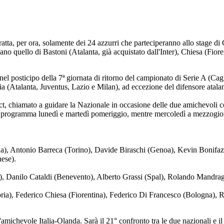
tratta, per ora, solamente dei 24 azzurri che parteciperanno allo stage di
ano quello di Bastoni (Atalanta, già acquistato dall'Inter), Chiesa (Fior
el posticipo della 7ª giornata di ritorno del campionato di Serie A (Cag
lia (Atalanta, Juventus, Lazio e Milan), ad eccezione del difensore atal
t, chiamato a guidare la Nazionale in occasione delle due amichevoli con
 programma lunedì e martedì pomeriggio, mentre mercoledì a mezzogiorn
ina), Antonio Barreca (Torino), Davide Biraschi (Genoa), Kevin Bonifaz
ese).
a), Danilo Cataldi (Benevento), Alberto Grassi (Spal), Rolando Mandra
ia), Federico Chiesa (Fiorentina), Federico Di Francesco (Bologna), R
amichevole Italia-Olanda. Sarà il 21° confronto tra le due nazionali e il