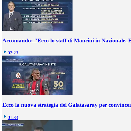
Accomando: "Ecco lo staff di Mancini in Nazionale. E 
02:23
Ecco la nuova strategia del Galatasaray per convincer
01:33