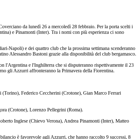
 Coverciano da lunedì 26 a mercoledì 28 febbraio. Per la porta scelti i
entina) e Pinamonti (Inter). Tra i nomi con più esperienza ci sono
liari-Napoli) e dei quattro club che la prossima settimana scenderanno
antino Alessandro Bastoni grazie alla disponibilità del club bergamasco.
 l'Argentina e l'Inghilterra che si disputeranno rispettivamente il 23
o gli Azzurri affronteranno la Primavera della Fiorentina.
i (Torino), Federico Ceccherini (Crotone), Gian Marco Ferrari
gora (Crotone), Lorenzo Pellegrini (Roma).
oberto Inglese (Chievo Verona), Andrea Pinamonti (Inter), Matteo
 bilancio è favorevole agli Azzurri, che hanno raccolto 9 successi, 8