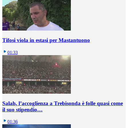
Tifosi viola in estasi per Mastantuono
01:33
Salah, l’accoglienza a Trebisonda è folle quasi come
il suo stipendio…
01:36