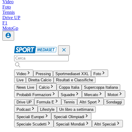
Video
Foto
Tennis
Drive UP
F1
MotoGp
Video
Pressing
Sportmediaset XXL
Foto
Live
Diretta Calcio
Risultati e Classifiche
News Live
Calcio
Coppa Italia
Supercoppa Italiana
Probabili Formazioni
Squadre
Mercato
Motori
Drive UP
Formula E
Tennis
Altri Sport
Sondaggi
Podcast
Lifestyle
Un libro a settimana
Speciali Europei
Speciali Olimpiadi
Speciale Scudetti
Speciali Mondiali
Altri Speciali