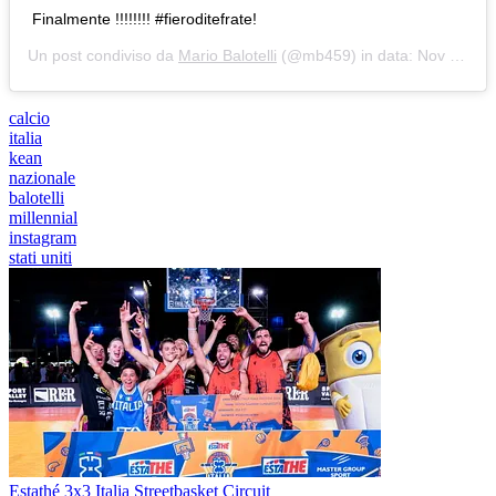
Finalmente !!!!!!!! #fieroditefrate!
Un post condiviso da
Mario Balotelli‍‍
(@mb459) in data:
Nov 20, 2018 at 2:20 PST
calcio
italia
kean
nazionale
balotelli
millennial
instagram
stati uniti
Estathé 3x3 Italia Streetbasket Circuit