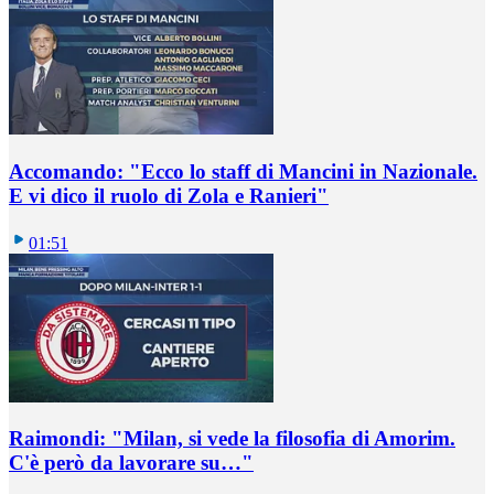
Accomando: "Ecco lo staff di Mancini in Nazionale.
E vi dico il ruolo di Zola e Ranieri"
01:51
Raimondi: "Milan, si vede la filosofia di Amorim.
C'è però da lavorare su…"