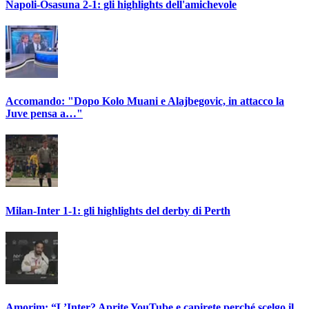
Napoli-Osasuna 2-1: gli highlights dell'amichevole
Accomando: "Dopo Kolo Muani e Alajbegovic, in attacco la
Juve pensa a…"
Milan-Inter 1-1: gli highlights del derby di Perth
Amorim: “L’Inter? Aprite YouTube e capirete perché scelgo il