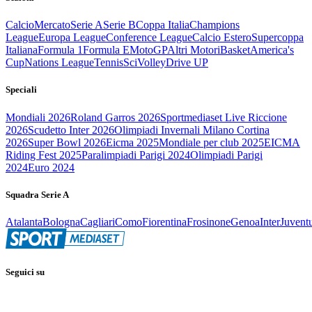
Calcio
Mercato
Serie A
Serie B
Coppa Italia
Champions
League
Europa League
Conference League
Calcio Estero
Supercoppa
Italiana
Formula 1
Formula E
MotoGP
Altri Motori
Basket
America's
Cup
Nations League
Tennis
Sci
Volley
Drive UP
Speciali
Mondiali 2026
Roland Garros 2026
Sportmediaset Live Riccione
2026
Scudetto Inter 2026
Olimpiadi Invernali Milano Cortina
2026
Super Bowl 2026
Eicma 2025
Mondiale per club 2025
EICMA
Riding Fest 2025
Paralimpiadi Parigi 2024
Olimpiadi Parigi
2024
Euro 2024
Squadra Serie A
Atalanta
Bologna
Cagliari
Como
Fiorentina
Frosinone
Genoa
Inter
Juvent
Seguici su