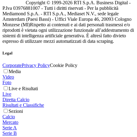
Copyright © 1999-
2026
RTI S.p.A. Business Digital -
P.Iva 03976881007 - Tutti i diritti riservati - Per la pubblicità
Mediamond S.p.A. - RTI S.p.A., Mediaset N.V., sede legale
Amsterdam (Paesi Bassi) - Uffici Viale Europa 46, 20093 Cologno
Monzese (MI)
Rispetto ai contenuti e ai dati personali trasmessi e/o
riprodotti è vietata ogni utilizzazione funzionale all’addestramento di
sistemi di intelligenza artificiale generativa. È altresì fatto divieto
espresso di utilizzare mezzi automatizzati di data scraping.
Legal
Corporate
Privacy Policy
Cookie Policy
Media
Video
Foto
Live e Risultati
Live
Diretta Calcio
Risultati e Classifiche
Sezioni
Calcio
Mercato
Serie A
Serie B