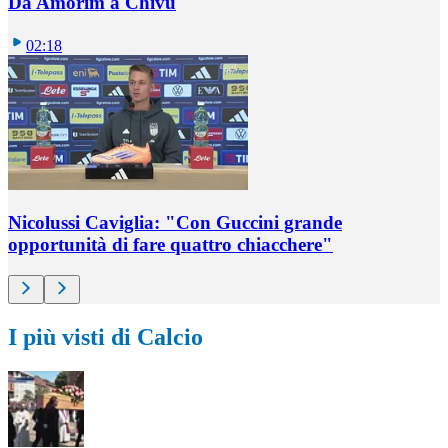
Da Amorim a Chivu
02:18
Nicolussi Caviglia: "Con Guccini grande
opportunità di fare quattro chiacchere"
I più visti di Calcio