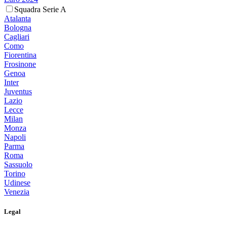
Squadra Serie A
Atalanta
Bologna
Cagliari
Como
Fiorentina
Frosinone
Genoa
Inter
Juventus
Lazio
Lecce
Milan
Monza
Napoli
Parma
Roma
Sassuolo
Torino
Udinese
Venezia
Legal