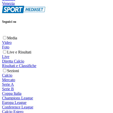
Venezia
Seguici su
Media
Video
Foto
Live e Risultati
Live
Diretta Calcio
Risultati e Classifiche
Sezioni
Calcio
Mercato
Serie A
Serie B
Coppa Italia
Champions League
Europa League
Conference League
Calcio Estero