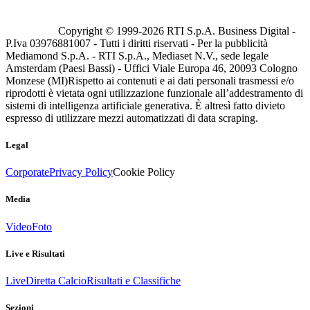
Copyright © 1999-
2026
RTI S.p.A. Business Digital -
P.Iva 03976881007 - Tutti i diritti riservati - Per la pubblicità
Mediamond S.p.A. - RTI S.p.A., Mediaset N.V., sede legale
Amsterdam (Paesi Bassi) - Uffici Viale Europa 46, 20093 Cologno
Monzese (MI)
Rispetto ai contenuti e ai dati personali trasmessi e/o
riprodotti è vietata ogni utilizzazione funzionale all’addestramento di
sistemi di intelligenza artificiale generativa. È altresì fatto divieto
espresso di utilizzare mezzi automatizzati di data scraping.
Legal
Corporate
Privacy Policy
Cookie Policy
Media
Video
Foto
Live e Risultati
Live
Diretta Calcio
Risultati e Classifiche
Sezioni