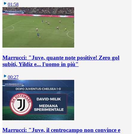
01:58
Marrucci: "Juve, quante note positive! Zero gol
subiti, Yildiz e... l'uomo in più"
00:27
Marrucci: "Juve, il centrocampo non convince e