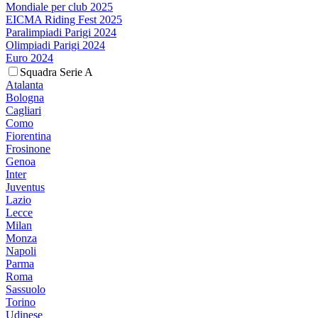
Mondiale per club 2025
EICMA Riding Fest 2025
Paralimpiadi Parigi 2024
Olimpiadi Parigi 2024
Euro 2024
Squadra Serie A
Atalanta
Bologna
Cagliari
Como
Fiorentina
Frosinone
Genoa
Inter
Juventus
Lazio
Lecce
Milan
Monza
Napoli
Parma
Roma
Sassuolo
Torino
Udinese