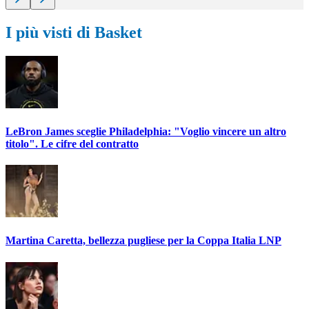
I più visti di Basket
LeBron James sceglie Philadelphia: "Voglio vincere un altro
titolo". Le cifre del contratto
Martina Caretta, bellezza pugliese per la Coppa Italia LNP