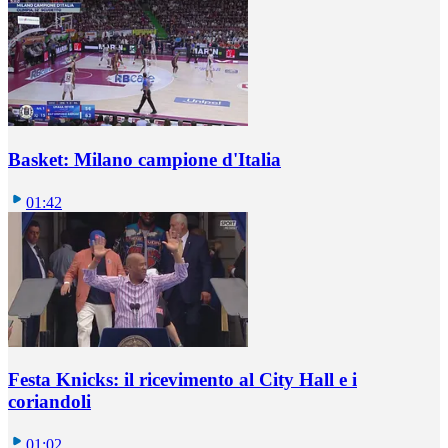
Basket: Milano campione d'Italia
01:42
Festa Knicks: il ricevimento al City Hall e i
coriandoli
01:02