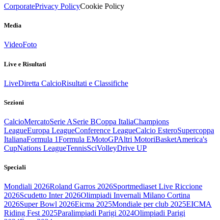
Corporate
Privacy Policy
Cookie Policy
Media
Video
Foto
Live e Risultati
Live
Diretta Calcio
Risultati e Classifiche
Sezioni
Calcio
Mercato
Serie A
Serie B
Coppa Italia
Champions
League
Europa League
Conference League
Calcio Estero
Supercoppa
Italiana
Formula 1
Formula E
MotoGP
Altri Motori
Basket
America's
Cup
Nations League
Tennis
Sci
Volley
Drive UP
Speciali
Mondiali 2026
Roland Garros 2026
Sportmediaset Live Riccione
2026
Scudetto Inter 2026
Olimpiadi Invernali Milano Cortina
2026
Super Bowl 2026
Eicma 2025
Mondiale per club 2025
EICMA
Riding Fest 2025
Paralimpiadi Parigi 2024
Olimpiadi Parigi