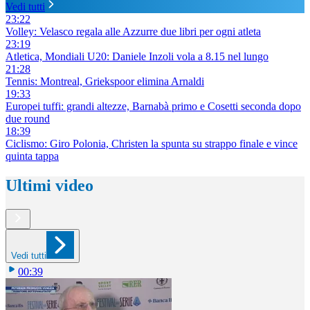
Vedi tutti
23:22
Volley: Velasco regala alle Azzurre due libri per ogni atleta
23:19
Atletica, Mondiali U20: Daniele Inzoli vola a 8.15 nel lungo
21:28
Tennis: Montreal, Griekspoor elimina Arnaldi
19:33
Europei tuffi: grandi altezze, Barnabà primo e Cosetti seconda dopo
due round
18:39
Ciclismo: Giro Polonia, Christen la spunta su strappo finale e vince
quinta tappa
Ultimi video
Vedi tutti
00:39