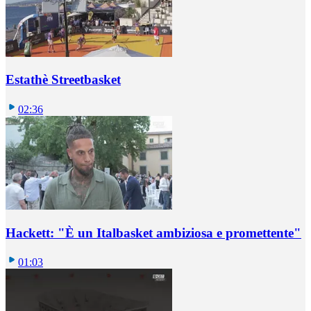
Estathè Streetbasket
02:36
Hackett: "È un Italbasket ambiziosa e promettente"
01:03