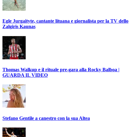
Egle Jurgaityte, cantante lituana e giornalista per la TV dello
Zalgiris Kaunas
Thomas Walkup e il rituale pre-gara alla Rocky Balboa |
GUARDA IL VIDEO
Stefano Gentile a canestro con la sua Altea