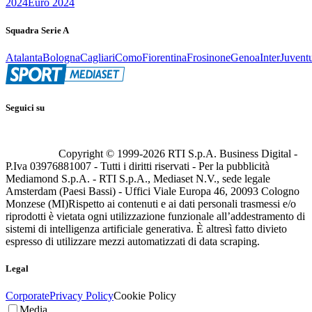
2024
Euro 2024
Squadra Serie A
Atalanta
Bologna
Cagliari
Como
Fiorentina
Frosinone
Genoa
Inter
Juvent
Seguici su
Copyright © 1999-
2026
RTI S.p.A. Business Digital -
P.Iva 03976881007 - Tutti i diritti riservati - Per la pubblicità
Mediamond S.p.A. - RTI S.p.A., Mediaset N.V., sede legale
Amsterdam (Paesi Bassi) - Uffici Viale Europa 46, 20093 Cologno
Monzese (MI)
Rispetto ai contenuti e ai dati personali trasmessi e/o
riprodotti è vietata ogni utilizzazione funzionale all’addestramento di
sistemi di intelligenza artificiale generativa. È altresì fatto divieto
espresso di utilizzare mezzi automatizzati di data scraping.
Legal
Corporate
Privacy Policy
Cookie Policy
Media