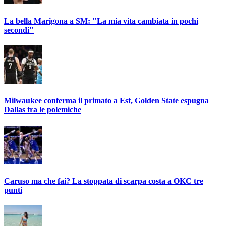
La bella Marigona a SM: "La mia vita cambiata in pochi
secondi"
Milwaukee conferma il primato a Est, Golden State espugna
Dallas tra le polemiche
Caruso ma che fai? La stoppata di scarpa costa a OKC tre
punti