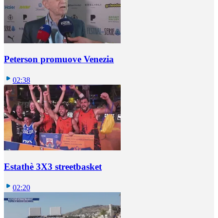
Peterson promuove Venezia
02:38
Estathè 3X3 streetbasket
02:20