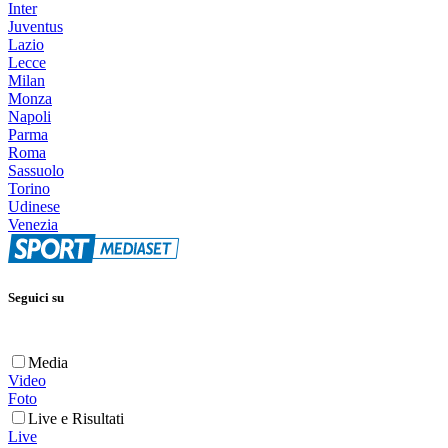
Inter
Juventus
Lazio
Lecce
Milan
Monza
Napoli
Parma
Roma
Sassuolo
Torino
Udinese
Venezia
Seguici su
Media
Video
Foto
Live e Risultati
Live