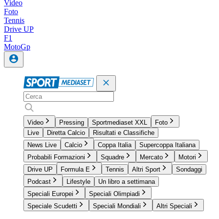
Video
Foto
Tennis
Drive UP
F1
MotoGp
Video
Pressing
Sportmediaset XXL
Foto
Live
Diretta Calcio
Risultati e Classifiche
News Live
Calcio
Coppa Italia
Supercoppa Italiana
Probabili Formazioni
Squadre
Mercato
Motori
Drive UP
Formula E
Tennis
Altri Sport
Sondaggi
Podcast
Lifestyle
Un libro a settimana
Speciali Europei
Speciali Olimpiadi
Speciale Scudetti
Speciali Mondiali
Altri Speciali