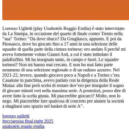
Lorenzo Uglietti (play Unahotels Reggio Emilia) è stato intervistato
da La Stampa, in occasione del quarto di finale contro Trento nella
"sua" Torino: "Da dove sbuco? Da Grugliasco, appunto. E poi da
Piossasco, dove ho giocato fino a 17 anni in una selezione delle
squadre di quella parte della cintura torinese: ero andato lì perché mi
aveva fortemente voluto Gianni Asti, a cui è stato intitolato il
palaRuffini. Mi ha insegnato tanto, in campo e fuori. Le squadre
torinesi? Non mi hanno mai cercato. E non ho mai fatto parte
nemmeno di una selezione regionale o di un raduno azzurro. Nel
2021-22, invece, quando giocavo poco a Napoli e a Torino c’era
Casalone in panchina, avevo parlato con la dirigenza della Reale
Mutua: alla fine però scelsi di restare dov’ero per inseguire il sogno
di giocare minuti veri nella massima serie. A posteriori, posso dire di
avere fatto la scelta giusta. Mi piacerebbe giocarci? Molto, non lo
nego. Mi piacerebbe fare qualcosa di concreto per aiutare la società
a ritagliarsi uno spazio nel basket di serie A".
lorenzo uglietti
frecciarossa final eight 2025
unahotels reggio emilia