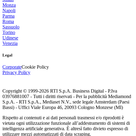
Monza
Napoli
Parma
Roma
Sassuolo
Torino
Udinese
Venezia
Legal
Corporate
Cookie Policy
Privacy Policy
Copyright © 1999-
2026
RTI S.p.A. Business Digital - P.Iva
03976881007 - Tutti i diritti riservati - Per la pubblicità Mediamond
S.p.A. - RTI S.p.A., Mediaset N.V., sede legale Amsterdam (Paesi
Bassi) - Uffici Viale Europa 46, 20093 Cologno Monzese (MI)
Rispetto ai contenuti e ai dati personali trasmessi e/o riprodotti è
vietata ogni utilizzazione funzionale all’addestramento di sistemi di
intelligenza artificiale generativa. È altresì fatto divieto espresso di
utilizzare mezzi automatizzati di data scraping.