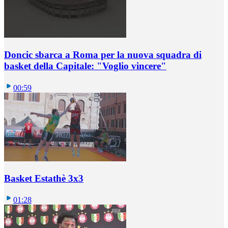
Doncic sbarca a Roma per la nuova squadra di
basket della Capitale: "Voglio vincere"
00:59
Basket Estathè 3x3
01:28