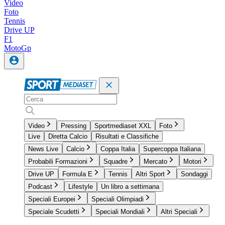
Video
Foto
Tennis
Drive UP
F1
MotoGp
Video
Pressing
Sportmediaset XXL
Foto
Live
Diretta Calcio
Risultati e Classifiche
News Live
Calcio
Coppa Italia
Supercoppa Italiana
Probabili Formazioni
Squadre
Mercato
Motori
Drive UP
Formula E
Tennis
Altri Sport
Sondaggi
Podcast
Lifestyle
Un libro a settimana
Speciali Europei
Speciali Olimpiadi
Speciale Scudetti
Speciali Mondiali
Altri Speciali