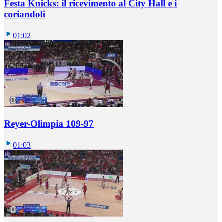
Festa Knicks: il ricevimento al City Hall e i
coriandoli
01:02
Reyer-Olimpia 109-97
01:03