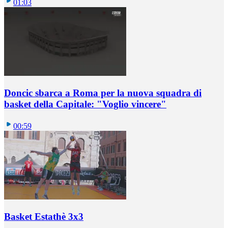
01:03
Doncic sbarca a Roma per la nuova squadra di
basket della Capitale: "Voglio vincere"
00:59
Basket Estathè 3x3