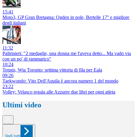
15:41
Moto3, GP Gran Bretagna: Ogden in pole, Bertelle 17° e migliore
degli italiani
11:32
Paltrinieri: "2 medaglie, una donna me l'aveva detto... Ma vado via
con un po' di rammarico"
10:24
Tennis, Wta Toronto: settima vittoria di fila per Eala
09:26
Taekwondo: Vito Dell'Aquila è ancora numero 1 del mondo
23:22
Volley: Velasco regala alle Azzurre due libri per ogni atleta
Ultimi video
Vedi tutti