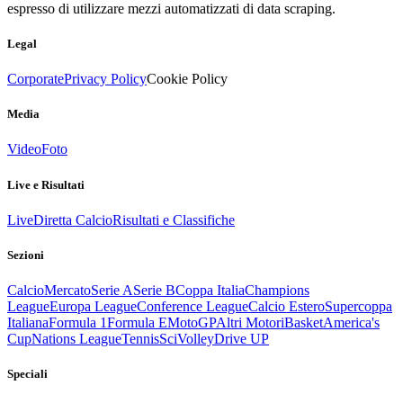
espresso di utilizzare mezzi automatizzati di data scraping.
Legal
Corporate
Privacy Policy
Cookie Policy
Media
Video
Foto
Live e Risultati
Live
Diretta Calcio
Risultati e Classifiche
Sezioni
Calcio
Mercato
Serie A
Serie B
Coppa Italia
Champions
League
Europa League
Conference League
Calcio Estero
Supercoppa
Italiana
Formula 1
Formula E
MotoGP
Altri Motori
Basket
America's
Cup
Nations League
Tennis
Sci
Volley
Drive UP
Speciali