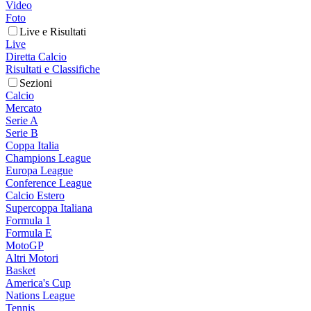
Video
Foto
Live e Risultati
Live
Diretta Calcio
Risultati e Classifiche
Sezioni
Calcio
Mercato
Serie A
Serie B
Coppa Italia
Champions League
Europa League
Conference League
Calcio Estero
Supercoppa Italiana
Formula 1
Formula E
MotoGP
Altri Motori
Basket
America's Cup
Nations League
Tennis