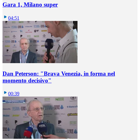
Gara 1, Milano super
04:51
Dan Peterson: "Brava Venezia, in forma nel
momento decisivo"
00:39