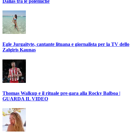
Dallas tra le polemiche
Egle Jurgaityte, cantante lituana e giornalista per la TV dello
Zalgiris Kaunas
Thomas Walkup e il rituale pre-gara alla Rocky Balboa |
GUARDA IL VIDEO