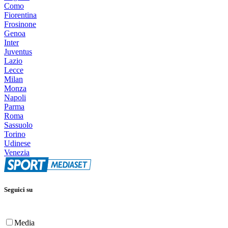
Como
Fiorentina
Frosinone
Genoa
Inter
Juventus
Lazio
Lecce
Milan
Monza
Napoli
Parma
Roma
Sassuolo
Torino
Udinese
Venezia
Seguici su
Media