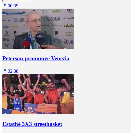
00:39
Peterson promuove Venezia
02:38
Estathè 3X3 streetbasket