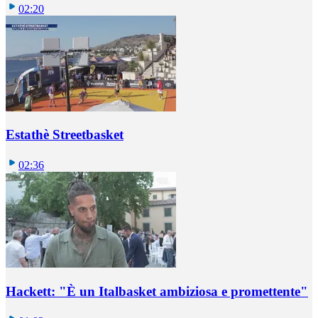
02:20
Estathè Streetbasket
02:36
Hackett: "È un Italbasket ambiziosa e promettente"