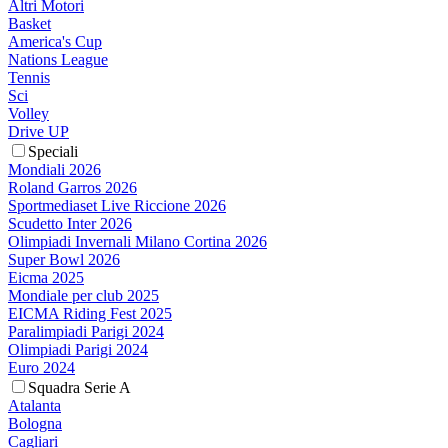
Altri Motori
Basket
America's Cup
Nations League
Tennis
Sci
Volley
Drive UP
Speciali
Mondiali 2026
Roland Garros 2026
Sportmediaset Live Riccione 2026
Scudetto Inter 2026
Olimpiadi Invernali Milano Cortina 2026
Super Bowl 2026
Eicma 2025
Mondiale per club 2025
EICMA Riding Fest 2025
Paralimpiadi Parigi 2024
Olimpiadi Parigi 2024
Euro 2024
Squadra Serie A
Atalanta
Bologna
Cagliari