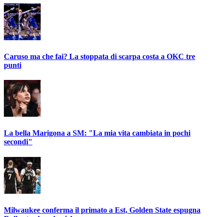
Caruso ma che fai? La stoppata di scarpa costa a OKC tre
punti
La bella Marigona a SM: "La mia vita cambiata in pochi
secondi"
Milwaukee conferma il primato a Est, Golden State espugna