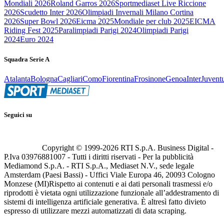
Mondiali 2026
Roland Garros 2026
Sportmediaset Live Riccione
2026
Scudetto Inter 2026
Olimpiadi Invernali Milano Cortina
2026
Super Bowl 2026
Eicma 2025
Mondiale per club 2025
EICMA
Riding Fest 2025
Paralimpiadi Parigi 2024
Olimpiadi Parigi
2024
Euro 2024
Squadra Serie A
Atalanta
Bologna
Cagliari
Como
Fiorentina
Frosinone
Genoa
Inter
Juvent
Seguici su
Copyright © 1999-
2026
RTI S.p.A. Business Digital -
P.Iva 03976881007 - Tutti i diritti riservati - Per la pubblicità
Mediamond S.p.A. - RTI S.p.A., Mediaset N.V., sede legale
Amsterdam (Paesi Bassi) - Uffici Viale Europa 46, 20093 Cologno
Monzese (MI)
Rispetto ai contenuti e ai dati personali trasmessi e/o
riprodotti è vietata ogni utilizzazione funzionale all’addestramento di
sistemi di intelligenza artificiale generativa. È altresì fatto divieto
espresso di utilizzare mezzi automatizzati di data scraping.