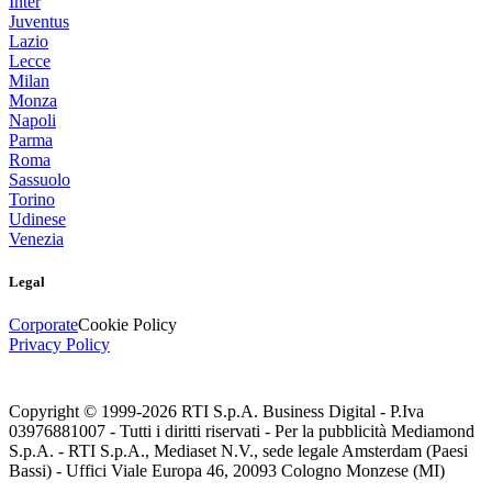
Inter
Juventus
Lazio
Lecce
Milan
Monza
Napoli
Parma
Roma
Sassuolo
Torino
Udinese
Venezia
Legal
Corporate
Cookie Policy
Privacy Policy
Copyright © 1999-
2026
RTI S.p.A. Business Digital - P.Iva
03976881007 - Tutti i diritti riservati - Per la pubblicità Mediamond
S.p.A. - RTI S.p.A., Mediaset N.V., sede legale Amsterdam (Paesi
Bassi) - Uffici Viale Europa 46, 20093 Cologno Monzese (MI)