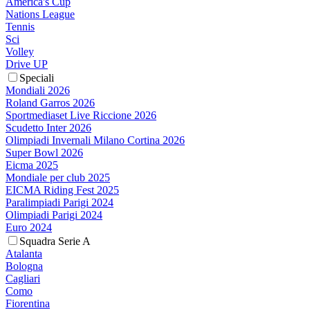
America's Cup
Nations League
Tennis
Sci
Volley
Drive UP
Speciali
Mondiali 2026
Roland Garros 2026
Sportmediaset Live Riccione 2026
Scudetto Inter 2026
Olimpiadi Invernali Milano Cortina 2026
Super Bowl 2026
Eicma 2025
Mondiale per club 2025
EICMA Riding Fest 2025
Paralimpiadi Parigi 2024
Olimpiadi Parigi 2024
Euro 2024
Squadra Serie A
Atalanta
Bologna
Cagliari
Como
Fiorentina