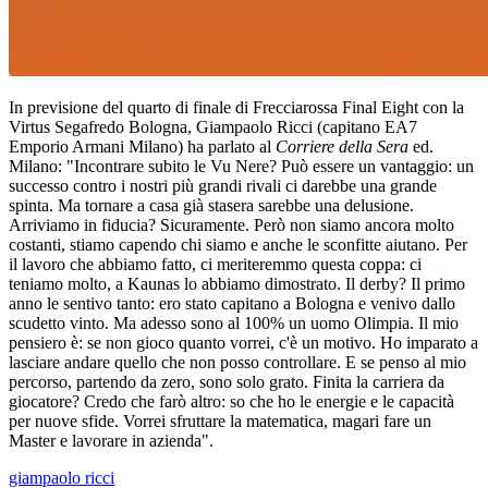
In previsione del quarto di finale di Frecciarossa Final Eight con la
Virtus Segafredo Bologna, Giampaolo Ricci (capitano EA7
Emporio Armani Milano) ha parlato al
Corriere della Sera
ed.
Milano: "Incontrare subito le Vu Nere? Può essere un vantaggio: un
successo contro i nostri più grandi rivali ci darebbe una grande
spinta. Ma tornare a casa già stasera sarebbe una delusione.
Arriviamo in fiducia? Sicuramente. Però non siamo ancora molto
costanti, stiamo capendo chi siamo e anche le sconfitte aiutano. Per
il lavoro che abbiamo fatto, ci meriteremmo questa coppa: ci
teniamo molto, a Kaunas lo abbiamo dimostrato. Il derby? Il primo
anno le sentivo tanto: ero stato capitano a Bologna e venivo dallo
scudetto vinto. Ma adesso sono al 100% un uomo Olimpia. Il mio
pensiero è: se non gioco quanto vorrei, c'è un motivo. Ho imparato a
lasciare andare quello che non posso controllare. E se penso al mio
percorso, partendo da zero, sono solo grato. Finita la carriera da
giocatore? Credo che farò altro: so che ho le energie e le capacità
per nuove sfide. Vorrei sfruttare la matematica, magari fare un
Master e lavorare in azienda".
giampaolo ricci