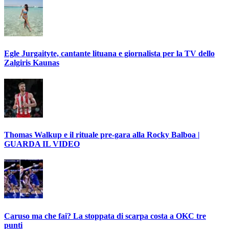
Egle Jurgaityte, cantante lituana e giornalista per la TV dello
Zalgiris Kaunas
Thomas Walkup e il rituale pre-gara alla Rocky Balboa |
GUARDA IL VIDEO
Caruso ma che fai? La stoppata di scarpa costa a OKC tre
punti