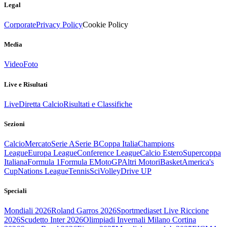
Legal
Corporate
Privacy Policy
Cookie Policy
Media
Video
Foto
Live e Risultati
Live
Diretta Calcio
Risultati e Classifiche
Sezioni
Calcio
Mercato
Serie A
Serie B
Coppa Italia
Champions
League
Europa League
Conference League
Calcio Estero
Supercoppa
Italiana
Formula 1
Formula E
MotoGP
Altri Motori
Basket
America's
Cup
Nations League
Tennis
Sci
Volley
Drive UP
Speciali
Mondiali 2026
Roland Garros 2026
Sportmediaset Live Riccione
2026
Scudetto Inter 2026
Olimpiadi Invernali Milano Cortina