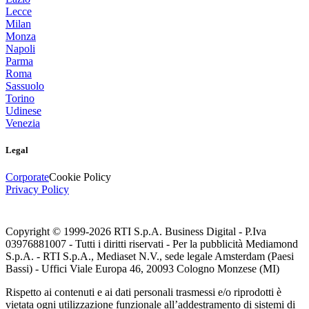
Lecce
Milan
Monza
Napoli
Parma
Roma
Sassuolo
Torino
Udinese
Venezia
Legal
Corporate
Cookie Policy
Privacy Policy
Copyright © 1999-
2026
RTI S.p.A. Business Digital - P.Iva
03976881007 - Tutti i diritti riservati - Per la pubblicità Mediamond
S.p.A. - RTI S.p.A., Mediaset N.V., sede legale Amsterdam (Paesi
Bassi) - Uffici Viale Europa 46, 20093 Cologno Monzese (MI)
Rispetto ai contenuti e ai dati personali trasmessi e/o riprodotti è
vietata ogni utilizzazione funzionale all’addestramento di sistemi di