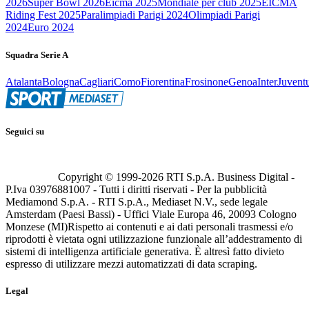
2026
Super Bowl 2026
Eicma 2025
Mondiale per club 2025
EICMA
Riding Fest 2025
Paralimpiadi Parigi 2024
Olimpiadi Parigi
2024
Euro 2024
Squadra Serie A
Atalanta
Bologna
Cagliari
Como
Fiorentina
Frosinone
Genoa
Inter
Juvent
Seguici su
Copyright © 1999-
2026
RTI S.p.A. Business Digital -
P.Iva 03976881007 - Tutti i diritti riservati - Per la pubblicità
Mediamond S.p.A. - RTI S.p.A., Mediaset N.V., sede legale
Amsterdam (Paesi Bassi) - Uffici Viale Europa 46, 20093 Cologno
Monzese (MI)
Rispetto ai contenuti e ai dati personali trasmessi e/o
riprodotti è vietata ogni utilizzazione funzionale all’addestramento di
sistemi di intelligenza artificiale generativa. È altresì fatto divieto
espresso di utilizzare mezzi automatizzati di data scraping.
Legal