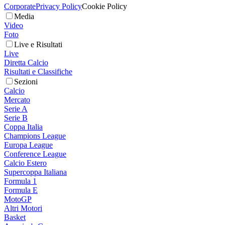
Corporate
Privacy Policy
Cookie Policy
Media
Video
Foto
Live e Risultati
Live
Diretta Calcio
Risultati e Classifiche
Sezioni
Calcio
Mercato
Serie A
Serie B
Coppa Italia
Champions League
Europa League
Conference League
Calcio Estero
Supercoppa Italiana
Formula 1
Formula E
MotoGP
Altri Motori
Basket