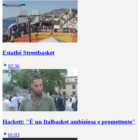
Estathè Streetbasket
02:36
Hackett: "È un Italbasket ambiziosa e promettente"
01:03