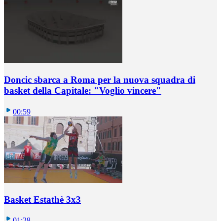
Doncic sbarca a Roma per la nuova squadra di
basket della Capitale: "Voglio vincere"
00:59
Basket Estathè 3x3
01:28