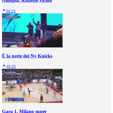
Olimpia, scudetto vicino
01:21
È la notte dei Ny Knicks
01:15
Gara 1, Milano super