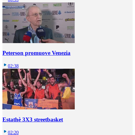
Peterson promuove Venezia
02:38
Estathè 3X3 streetbasket
02:20