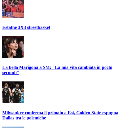
Estathè 3X3 streetbasket
La bella Marigona a SM: "La mia vita cambiata in pochi
secondi"
Milwaukee conferma il primato a Est, Golden State espugna
Dallas tra le polemiche