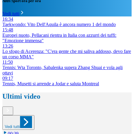
Altri Sport ora per ora
Vedi tutti
16:34
Taekwondo: Vito Dell'Aquila è ancora numero 1 del mondo
15:48
Europei nuoto, Pellacani rientra in Italia con azzurri dei tuffi:
"Emozione immensa"
13:26
Lo sfogo di Acerenza: "C'era gente che mi saliva addosso, devo fare
un corso MMA"
11:50
Tennis: Wta Toronto, Sabalenka supera Zhang Shuai e vola agli
ottavi
09:17
Tennis, Musetti si arrende a Jodar e saluta Montreal
Ultimi video
Vedi tutti
00:39