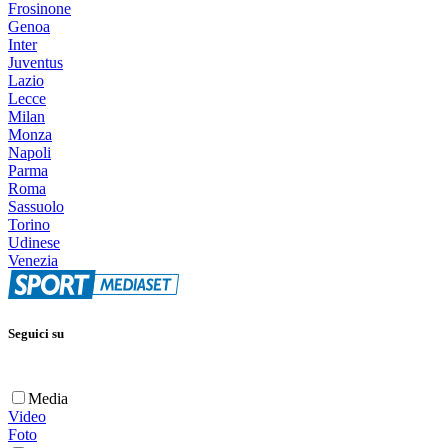
Frosinone
Genoa
Inter
Juventus
Lazio
Lecce
Milan
Monza
Napoli
Parma
Roma
Sassuolo
Torino
Udinese
Venezia
Seguici su
Media
Video
Foto