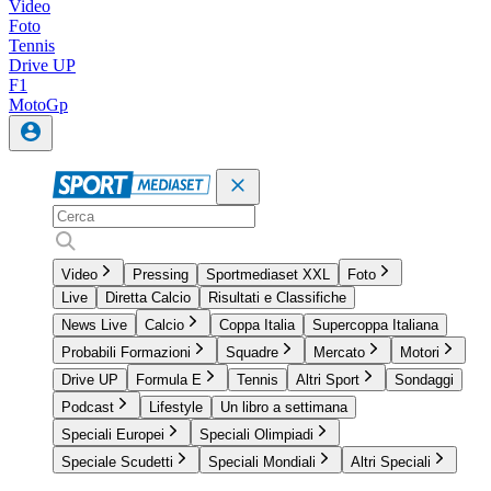
Video
Foto
Tennis
Drive UP
F1
MotoGp
Video
Pressing
Sportmediaset XXL
Foto
Live
Diretta Calcio
Risultati e Classifiche
News Live
Calcio
Coppa Italia
Supercoppa Italiana
Probabili Formazioni
Squadre
Mercato
Motori
Drive UP
Formula E
Tennis
Altri Sport
Sondaggi
Podcast
Lifestyle
Un libro a settimana
Speciali Europei
Speciali Olimpiadi
Speciale Scudetti
Speciali Mondiali
Altri Speciali