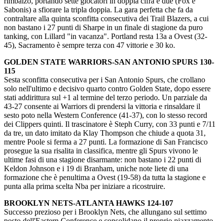
rimbalzo, portando sette giocatori in doppia cifra e due (Fox e
Sabonis) a sfiorare la tripla doppia. La gara perfetta che fa da
contraltare alla quinta sconfitta consecutiva dei Trail Blazers, a cui
non bastano i 27 punti di Sharpe in un finale di stagione da puro
tanking, con Lillard "in vacanza". Portland resta 13a a Ovest (32-
45), Sacramento è sempre terza con 47 vittorie e 30 ko.
GOLDEN STATE WARRIORS-SAN ANTONIO SPURS 130-
115
Sesta sconfitta consecutiva per i San Antonio Spurs, che crollano
solo nell'ultimo e decisivo quarto contro Golden State, dopo essere
stati addirittura sul +1 al termine del terzo periodo. Un parziale da
43-27 consente ai Warriors di prendersi la vittoria e rinsaldare il
sesto poto nella Western Conference (41-37), con lo stesso record
dei Clippers quinti. Il trascinatore è Steph Curry, con 33 punti e 7/11
da tre, un dato imitato da Klay Thompson che chiude a quota 31,
mentre Poole si ferma a 27 punti. La formazione di San Francisco
prosegue la sua risalita in classifica, mentre gli Spurs vivono le
ultime fasi di una stagione disarmante: non bastano i 22 punti di
Keldon Johnson e i 19 di Branham, uniche note liete di una
formazione che è penultima a Ovest (19-58) da tutta la stagione e
punta alla prima scelta Nba per iniziare a ricostruire.
BROOKLYN NETS-ATLANTA HAWKS 124-107
Successo prezioso per i Brooklyn Nets, che allungano sul settimo
posto dell'Eastern Conference e consolidano il proprio piazzamento