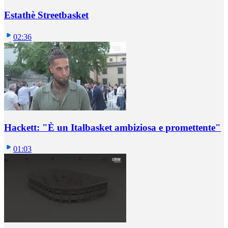
Estathè Streetbasket
02:36
Hackett: "È un Italbasket ambiziosa e promettente"
01:03