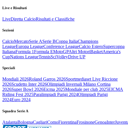
Live e Risultati
Live
Diretta Calcio
Risultati e Classifiche
Sezioni
Calcio
Mercato
Serie A
Serie B
Coppa Italia
Champions
League
Europa League
Conference League
Calcio Estero
Supercoppa
Italiana
Formula 1
Formula E
MotoGP
Altri Motori
Basket
America's
Cup
Nations League
Tennis
Sci
Volley
Drive UP
Speciali
Mondiali 2026
Roland Garros 2026
Sportmediaset Live Riccione
2026
Scudetto Inter 2026
Olimpiadi Invernali Milano Cortina
2026
Super Bowl 2026
Eicma 2025
Mondiale per club 2025
EICMA
Riding Fest 2025
Paralimpiadi Parigi 2024
Olimpiadi Parigi
2024
Euro 2024
Squadra Serie A
Atalanta
Bologna
Cagliari
Como
Fiorentina
Frosinone
Genoa
Inter
Juvent