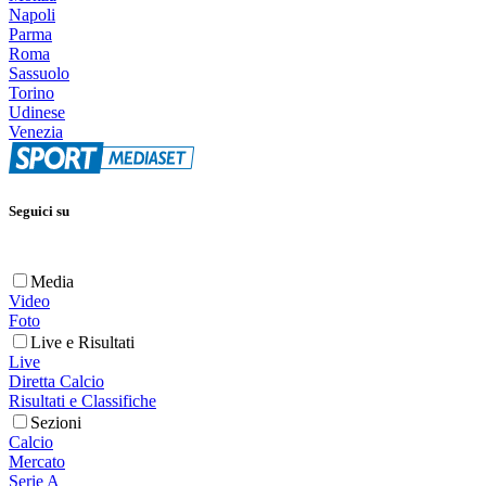
Napoli
Parma
Roma
Sassuolo
Torino
Udinese
Venezia
Seguici su
Media
Video
Foto
Live e Risultati
Live
Diretta Calcio
Risultati e Classifiche
Sezioni
Calcio
Mercato
Serie A