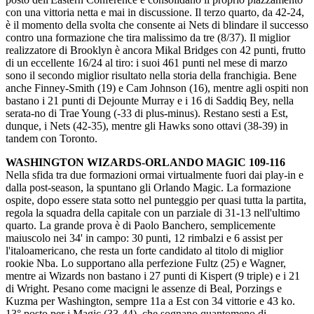
con una vittoria netta e mai in discussione. Il terzo quarto, da 42-24,
è il momento della svolta che consente ai Nets di blindare il successo
contro una formazione che tira malissimo da tre (8/37). Il miglior
realizzatore di Brooklyn è ancora Mikal Bridges con 42 punti, frutto
di un eccellente 16/24 al tiro: i suoi 461 punti nel mese di marzo
sono il secondo miglior risultato nella storia della franchigia. Bene
anche Finney-Smith (19) e Cam Johnson (16), mentre agli ospiti non
bastano i 21 punti di Dejounte Murray e i 16 di Saddiq Bey, nella
serata-no di Trae Young (-33 di plus-minus). Restano sesti a Est,
dunque, i Nets (42-35), mentre gli Hawks sono ottavi (38-39) in
tandem con Toronto.
WASHINGTON WIZARDS-ORLANDO MAGIC 109-116
Nella sfida tra due formazioni ormai virtualmente fuori dai play-in e
dalla post-season, la spuntano gli Orlando Magic. La formazione
ospite, dopo essere stata sotto nel punteggio per quasi tutta la partita,
regola la squadra della capitale con un parziale di 31-13 nell'ultimo
quarto. La grande prova è di Paolo Banchero, semplicemente
maiuscolo nei 34' in campo: 30 punti, 12 rimbalzi e 6 assist per
l'italoamericano, che resta un forte candidato al titolo di miglior
rookie Nba. Lo supportano alla perfezione Fultz (25) e Wagner,
mentre ai Wizards non bastano i 27 punti di Kispert (9 triple) e i 21
di Wright. Pesano come macigni le assenze di Beal, Porzings e
Kuzma per Washington, sempre 11a a Est con 34 vittorie e 43 ko.
13° posto per i Magic (33-44), che sognano quantomeno di