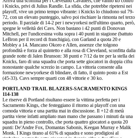
Arriva una sconfitta per i Cleveland Cavaliers, che vanno ko contro
i Knicks, privi di Julius Randle. La sfida, che potrebbe ripetersi nei
playoff, vive un primo tempo vibrante: i Knicks lo chiudono sul 79-
72, con un elevato punteggio, salvo poi rischiare la rimonta nel terzo
periodo. Il parziale di 14-2 per i newyorkesi nell'ultimo quarto, però,
spegne le velleità dei Cavs. Non bastano i 42 punti di Donovan
Mitchell, per l'undicesima volta sopra i 40 punti in stagione (battuto
LeBron per il record di franchigia), con Garland a quota 20 e
Mobley a 14. Mancano Okoro e Allen, assenze che tolgono
profondità e forza al quintetto e alla rosa di Cleveland, sconfitta dalla
grande notte di Jalen Brunson: 38 punti e 7/12 da tre per la stella dei
Knicks, faro di una squadra che porta sette giocatori in doppia cifra
nonostante qualche screzio in campo. La vittoria consente alla
formazione newyorkese di blindare, di fatto, il quinto posto a Est
(45-33). Cavs sempre quarti con 48 vittorie e 30 ko.
PORTLAND TRAIL BLAZERS-SACRAMENTO KINGS
114-138
Le riserve di Portland risultano essere la vittima perfetta per i
Sacramento Kings, che festeggiano il ritorno ai playoff con una
comoda vittoria e una partita mai in discussione. Il +12 di metà
partita viene infatti ampliato man mano che passano i minuti da una
squadra in pieno controllo, che porta quattro giocatori a quota 20
punti: De'Andre Fox, Domantas Sabonis, Keegan Murray e Malik
Monk. I Kings tirano al 61% di squadra e sono prodigiosi al