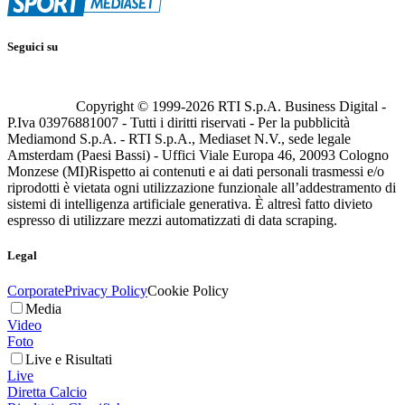
Seguici su
Copyright © 1999-
2026
RTI S.p.A. Business Digital -
P.Iva 03976881007 - Tutti i diritti riservati - Per la pubblicità
Mediamond S.p.A. - RTI S.p.A., Mediaset N.V., sede legale
Amsterdam (Paesi Bassi) - Uffici Viale Europa 46, 20093 Cologno
Monzese (MI)
Rispetto ai contenuti e ai dati personali trasmessi e/o
riprodotti è vietata ogni utilizzazione funzionale all’addestramento di
sistemi di intelligenza artificiale generativa. È altresì fatto divieto
espresso di utilizzare mezzi automatizzati di data scraping.
Legal
Corporate
Privacy Policy
Cookie Policy
Media
Video
Foto
Live e Risultati
Live
Diretta Calcio