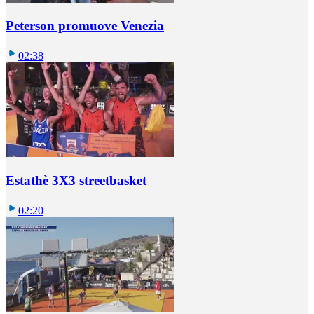
Peterson promuove Venezia
02:38
Estathè 3X3 streetbasket
02:20