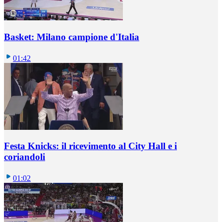
Basket: Milano campione d'Italia
01:42
Festa Knicks: il ricevimento al City Hall e i
coriandoli
01:02