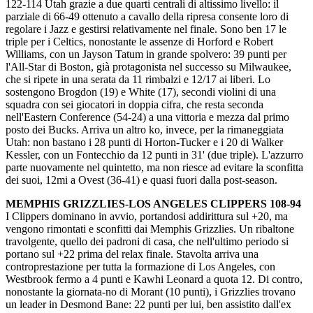
122-114 Utah grazie a due quarti centrali di altissimo livello: il
parziale di 66-49 ottenuto a cavallo della ripresa consente loro di
regolare i Jazz e gestirsi relativamente nel finale. Sono ben 17 le
triple per i Celtics, nonostante le assenze di Horford e Robert
Williams, con un Jayson Tatum in grande spolvero: 39 punti per
l'All-Star di Boston, già protagonista nel successo su Milwaukee,
che si ripete in una serata da 11 rimbalzi e 12/17 ai liberi. Lo
sostengono Brogdon (19) e White (17), secondi violini di una
squadra con sei giocatori in doppia cifra, che resta seconda
nell'Eastern Conference (54-24) a una vittoria e mezza dal primo
posto dei Bucks. Arriva un altro ko, invece, per la rimaneggiata
Utah: non bastano i 28 punti di Horton-Tucker e i 20 di Walker
Kessler, con un Fontecchio da 12 punti in 31' (due triple). L'azzurro
parte nuovamente nel quintetto, ma non riesce ad evitare la sconfitta
dei suoi, 12mi a Ovest (36-41) e quasi fuori dalla post-season.
MEMPHIS GRIZZLIES-LOS ANGELES CLIPPERS 108-94
I Clippers dominano in avvio, portandosi addirittura sul +20, ma
vengono rimontati e sconfitti dai Memphis Grizzlies. Un ribaltone
travolgente, quello dei padroni di casa, che nell'ultimo periodo si
portano sul +22 prima del relax finale. Stavolta arriva una
controprestazione per tutta la formazione di Los Angeles, con
Westbrook fermo a 4 punti e Kawhi Leonard a quota 12. Di contro,
nonostante la giornata-no di Morant (10 punti), i Grizzlies trovano
un leader in Desmond Bane: 22 punti per lui, ben assistito dall'ex