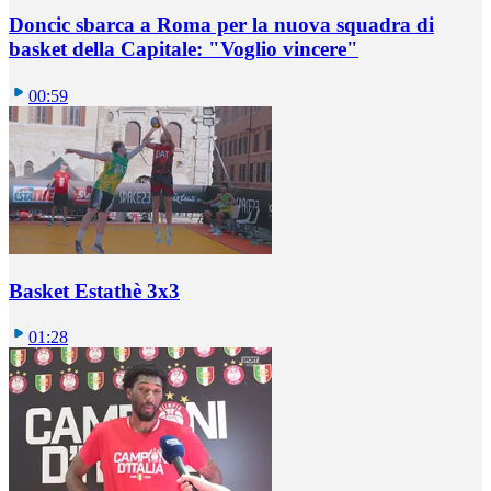
Doncic sbarca a Roma per la nuova squadra di
basket della Capitale: "Voglio vincere"
00:59
Basket Estathè 3x3
01:28