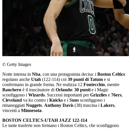
© Getty Images
Notte intensa in
Nba
, con una protagonista decisa: i
Boston Celtics
regolano anche
Utah
(122-114) coi
39 punti di Tatum
e si
confermano in grande forma. Ne realizza 12
Fontecchio
, mentre
Banchero
è il trascinatore di
Orlando
:
30 punti
e i Magic
sconfiggono i
Wizards
. Successi importanti per
Grizzlies
e
76ers
,
Cleveland
va ko contro i
Knicks
e i
Suns
sconfiggono i
rimaneggiati
Nuggets
.
Anthony Davis
(38) trascina i
Lakers
,
vincenti a
Minnesota
.
BOSTON CELTICS-UTAH JAZZ 122-114
Le tante trasferte non fermano i Boston Celtics, che sconfiggono