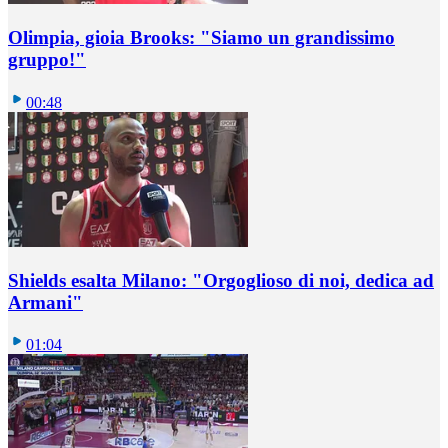
Olimpia, gioia Brooks: "Siamo un grandissimo
gruppo!"
00:48
Shields esalta Milano: "Orgoglioso di noi, dedica ad
Armani"
01:04