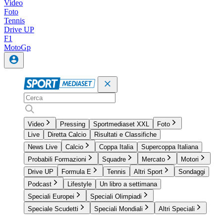
Video
Foto
Tennis
Drive UP
F1
MotoGp
Video
Pressing
Sportmediaset XXL
Foto
Live
Diretta Calcio
Risultati e Classifiche
News Live
Calcio
Coppa Italia
Supercoppa Italiana
Probabili Formazioni
Squadre
Mercato
Motori
Drive UP
Formula E
Tennis
Altri Sport
Sondaggi
Podcast
Lifestyle
Un libro a settimana
Speciali Europei
Speciali Olimpiadi
Speciale Scudetti
Speciali Mondiali
Altri Speciali