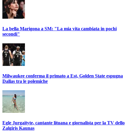
La bella Marigona a SM: "La mia vita cambiata in pochi
secondi"
Milwaukee conferma il primato a Est, Golden State espugna
Dallas tra le polemiche
Egle Jurgaityte, cantante lituana e giornalista per la TV dello
Zalgiris Kaunas