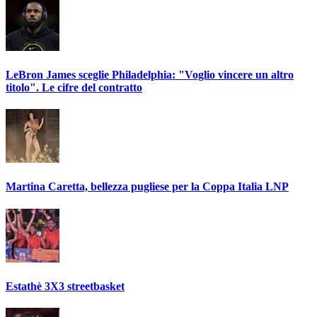
LeBron James sceglie Philadelphia: "Voglio vincere un altro
titolo". Le cifre del contratto
Martina Caretta, bellezza pugliese per la Coppa Italia LNP
Estathè 3X3 streetbasket