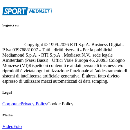
Seguici su
Copyright © 1999-
2026
RTI S.p.A. Business Digital -
P.Iva 03976881007 - Tutti i diritti riservati - Per la pubblicità
Mediamond S.p.A. - RTI S.p.A., Mediaset N.V., sede legale
Amsterdam (Paesi Bassi) - Uffici Viale Europa 46, 20093 Cologno
Monzese (MI)
Rispetto ai contenuti e ai dati personali trasmessi e/o
riprodotti è vietata ogni utilizzazione funzionale all’addestramento di
sistemi di intelligenza artificiale generativa. È altresì fatto divieto
espresso di utilizzare mezzi automatizzati di data scraping.
Legal
Corporate
Privacy Policy
Cookie Policy
Media
Video
Foto