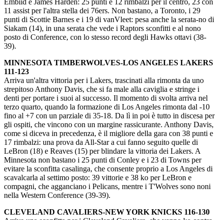
Embiid e James Harden: 25 punti e 12 rimbalzi per il centro, 23 con
11 assist per l'altra stella dei 76ers. Non bastano, a Toronto, i 29
punti di Scottie Barnes e i 19 di vanVleet: pesa anche la serata-no di
Siakam (14), in una serata che vede i Raptors sconfitti e al nono
posto di Conference, con lo stesso record degli Hawks ottavi (38-
39).
MINNESOTA TIMBERWOLVES-LOS ANGELES LAKERS
111-123
Arriva un'altra vittoria per i Lakers, trascinati alla rimonta da uno
strepitoso Anthony Davis, che si fa male alla caviglia e stringe i
denti per portare i suoi al successo. Il momento di svolta arriva nel
terzo quarto, quando la formazione di Los Angeles rimonta dal -10
fino al +7 con un parziale di 35-18. Da lì in poi è tutto in discesa per
gli ospiti, che vincono con un margine rassicurante. Anthony Davis,
come si diceva in precedenza, è il migliore della gara con 38 punti e
17 rimbalzi: una prova da All-Star a cui fanno seguito quelle di
LeBron (18) e Reaves (15) per blindare la vittoria dei Lakers. A
Minnesota non bastano i 25 punti di Conley e i 23 di Towns per
evitare la sconfitta casalinga, che consente proprio a Los Angeles di
scavalcarla al settimo posto: 39 vittorie e 38 ko per LeBron e
compagni, che agganciano i Pelicans, mentre i T'Wolves sono noni
nella Western Conference (39-39).
CLEVELAND CAVALIERS-NEW YORK KNICKS 116-130