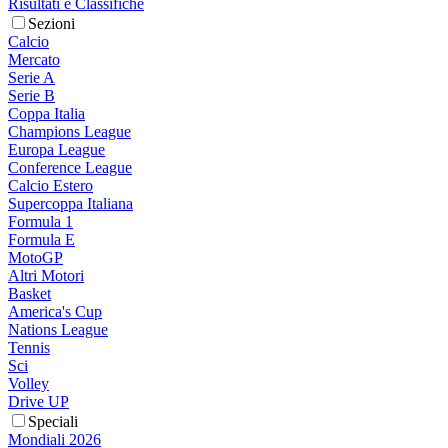
Risultati e Classifiche
Sezioni
Calcio
Mercato
Serie A
Serie B
Coppa Italia
Champions League
Europa League
Conference League
Calcio Estero
Supercoppa Italiana
Formula 1
Formula E
MotoGP
Altri Motori
Basket
America's Cup
Nations League
Tennis
Sci
Volley
Drive UP
Speciali
Mondiali 2026