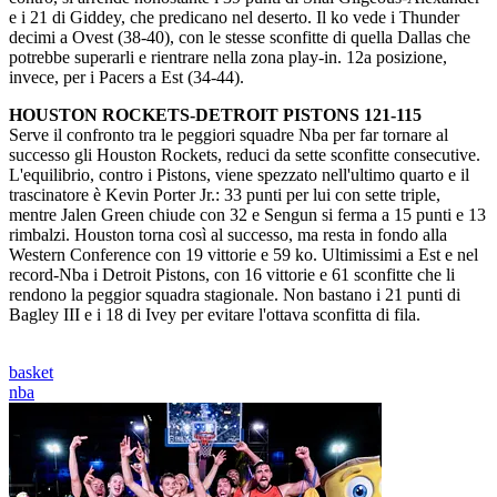
e i 21 di Giddey, che predicano nel deserto. Il ko vede i Thunder
decimi a Ovest (38-40), con le stesse sconfitte di quella Dallas che
potrebbe superarli e rientrare nella zona play-in. 12a posizione,
invece, per i Pacers a Est (34-44).
HOUSTON ROCKETS-DETROIT PISTONS 121-115
Serve il confronto tra le peggiori squadre Nba per far tornare al
successo gli Houston Rockets, reduci da sette sconfitte consecutive.
L'equilibrio, contro i Pistons, viene spezzato nell'ultimo quarto e il
trascinatore è Kevin Porter Jr.: 33 punti per lui con sette triple,
mentre Jalen Green chiude con 32 e Sengun si ferma a 15 punti e 13
rimbalzi. Houston torna così al successo, ma resta in fondo alla
Western Conference con 19 vittorie e 59 ko. Ultimissimi a Est e nel
record-Nba i Detroit Pistons, con 16 vittorie e 61 sconfitte che li
rendono la peggior squadra stagionale. Non bastano i 21 punti di
Bagley III e i 18 di Ivey per evitare l'ottava sconfitta di fila.
basket
nba