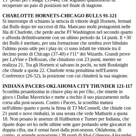
recuperare un paio di posizioni nel finale di stagione.
CHARLOTTE HORNETS-CHICAGO BULLS 91-121
Si interrompe di schianto la striscia di vittorie degli Hornets, fermati
dai Bulls dopo tre successi di fila. Mancano molti protagonisti nelle
fila di Charlotte, che perde anche PJ Washington nel secondo quarto
e affonda definitivamente con un ultimo periodo da 14 punti. Il +30
dei Bulls è meritato, per una formazione che sembra aver blindato
l'ultimo posto utile per i play-in: ci sono infatti tre vittorie tra il
decimo posto di Chicago (37-40) e l'11° dei Wizards. Grandi prove
per LaVine e DeRozan, che chiudono con 23 punti, mentre ne
realizza 21. Tra gli Hornets si salvano in pochi, su tutti Bouknight
che chiude a quota 22. Charlotte resta penultima nell'Eastern
Conference (26-52), la posizione con cui chiuderà la sua stagione.
INDIANA PACERS-OKLAHOMA CITY THUNDER 121-117
Sconfitta pesantissima in chiave play-in per Okc, che rimette in
gioco i Dallas Mavericks e mette a rischio il suo piazzamento nella
corsa alla post-season. Contro i Pacers, la sconfitta matura
nell'ultimo quarto e porta la firma di TJ McConnell, che chiude con
21 punti e nove rimbalzi, in una serata che vede Mathurin a quota
18. Non pesano le assenze di Haliburton e Turner per Indiana, che
riparte dopo sei ko nelle ultime sette gare portando sette giocatori in
doppia cifra, ma è ormai fuori dalla post-season. Oklahoma, di
contro, si arrende nonostante i 39 punti di Shai Gilgeous-Alexander