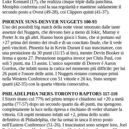
Luke Kennard (17), che realizza cinque triple dalla panchina.
Memphis conferma così la sua regolarità e mantiene saldamente il
secondo posto a Ovest (49-28), coi Clippers quinti (41-37).
PHOENIX SUNS-DENVER NUGGETS 100-93
Uno dei possibili big match della notte viene smorzato dalle tante
assenze dei Nuggets, che devono fare a meno di Jokic, Murray e
Porter Jr. tra gli altri. Hanno buon gioco i Suns, che si portano sul
+27 prima del rientro dei rivali e di un concitato finale, che li vede
però vincitori. Phoenix ha in Kevin Durant il suo trascinatore, con
una prestazione da 30 punti (11/15 al tiro), mentre Devin Booker si
ferma a quota 27. Prestazione negativa invece per Chris Paul, con
soli 5 punti, ma 13 assist. L'unico superstite di Denver è Aaron
Gordon, che infatti suona la carica nel momento più difficile: per lui
26 punti e l'onore delle armi. I Nuggets restano comunque primi
nella Western Conference con 51 vittorie e 26 ko, Suns sempre
quarti (42-35) con la quarta vittoria consecutiva.
PHILADELPHIA 76ERS-TORONTO RAPTORS 117-110
I Sixers tirano col 77% nel primo tempo e chiudono sul +20 a metà
partita (77-57) dopo un secondo quarto da 46 punti, ma spengono
completamente la luce nella ripresa e rischiano di veder sfumare la
vittoria. Gli ospiti rientrano infatti sul +2, prima dello scatto
definitivo di Philadelphia, che ha ormai in tasca il terzo posto
nell'Eastern Conference (51-26). I trascinatori sono sempre loro, Joel