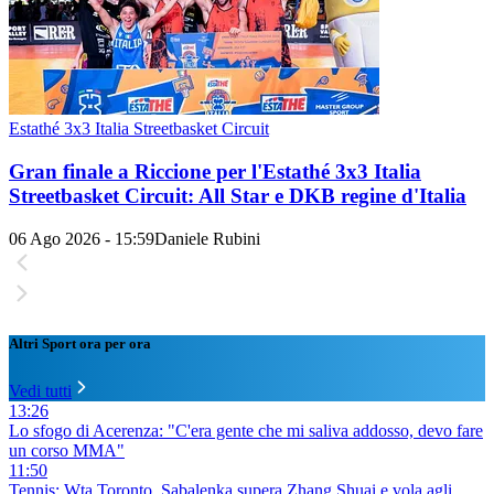
Estathé 3x3 Italia Streetbasket Circuit
Gran finale a Riccione per l'Estathé 3x3 Italia
Streetbasket Circuit: All Star e DKB regine d'Italia
06 Ago 2026 - 15:59
Daniele Rubini
Altri Sport ora per ora
Vedi tutti
13:26
Lo sfogo di Acerenza: "C'era gente che mi saliva addosso, devo fare
un corso MMA"
11:50
Tennis: Wta Toronto, Sabalenka supera Zhang Shuai e vola agli