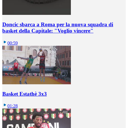
Doncic sbarca a Roma per la nuova squadra di
basket della Capitale: "Voglio vincere"
00:59
Basket Estathè 3x3
01:28