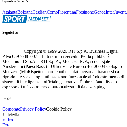
Squadra Serie A
Atalanta
Bologna
Cagliari
Como
Fiorentina
Frosinone
Genoa
Inter
Juvent
Seguici su
Copyright © 1999-
2026
RTI S.p.A. Business Digital -
P.Iva 03976881007 - Tutti i diritti riservati - Per la pubblicità
Mediamond S.p.A. - RTI S.p.A., Mediaset N.V., sede legale
Amsterdam (Paesi Bassi) - Uffici Viale Europa 46, 20093 Cologno
Monzese (MI)
Rispetto ai contenuti e ai dati personali trasmessi e/o
riprodotti è vietata ogni utilizzazione funzionale all’addestramento di
sistemi di intelligenza artificiale generativa. È altresì fatto divieto
espresso di utilizzare mezzi automatizzati di data scraping.
Legal
Corporate
Privacy Policy
Cookie Policy
Media
Video
Foto