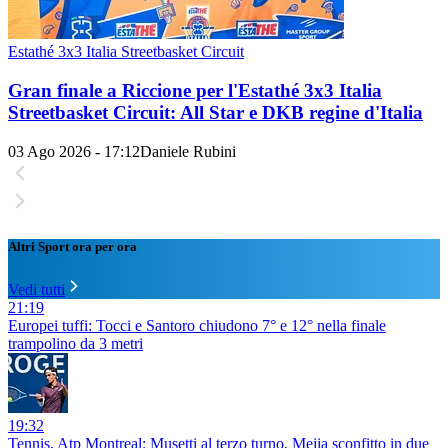
Estathé 3x3 Italia Streetbasket Circuit
Gran finale a Riccione per l'Estathé 3x3 Italia
Streetbasket Circuit: All Star e DKB regine d'Italia
03 Ago 2026 - 17:12
Daniele Rubini
Altri Sport ora per ora
Vedi tutti
21:19
Europei tuffi: Tocci e Santoro chiudono 7° e 12° nella finale
trampolino da 3 metri
19:32
Tennis, Atp Montreal: Musetti al terzo turno, Mejia sconfitto in due