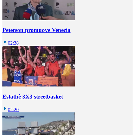
Peterson promuove Venezia
02:38
Estathè 3X3 streetbasket
02:20