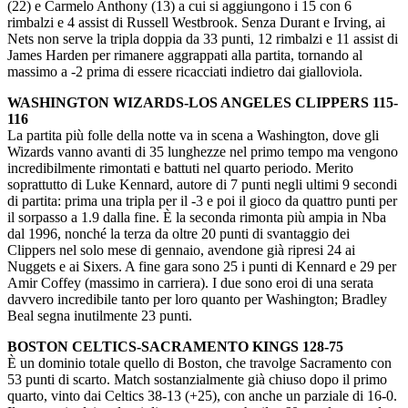
(22) e Carmelo Anthony (13) a cui si aggiungono i 15 con 6
rimbalzi e 4 assist di Russell Westbrook. Senza Durant e Irving, ai
Nets non serve la tripla doppia da 33 punti, 12 rimbalzi e 11 assist di
James Harden per rimanere aggrappati alla partita, tornando al
massimo a -2 prima di essere ricacciati indietro dai gialloviola.
WASHINGTON WIZARDS-LOS ANGELES CLIPPERS 115-
116
La partita più folle della notte va in scena a Washington, dove gli
Wizards vanno avanti di 35 lunghezze nel primo tempo ma vengono
incredibilmente rimontati e battuti nel quarto periodo. Merito
soprattutto di Luke Kennard, autore di 7 punti negli ultimi 9 secondi
di partita: prima una tripla per il -3 e poi il gioco da quattro punti per
il sorpasso a 1.9 dalla fine. È la seconda rimonta più ampia in Nba
dal 1996, nonché la terza da oltre 20 punti di svantaggio dei
Clippers nel solo mese di gennaio, avendone già ripresi 24 ai
Nuggets e ai Sixers. A fine gara sono 25 i punti di Kennard e 29 per
Amir Coffey (massimo in carriera). I due sono eroi di una serata
davvero incredibile tanto per loro quanto per Washington; Bradley
Beal segna inutilmente 23 punti.
BOSTON CELTICS-SACRAMENTO KINGS 128-75
È un dominio totale quello di Boston, che travolge Sacramento con
53 punti di scarto. Match sostanzialmente già chiuso dopo il primo
quarto, vinto dai Celtics 38-13 (+25), con anche un parziale di 16-0.