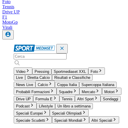
Foto
Tennis
Drive UP
F1
MotoGp
Virali
Video
Pressing
Sportmediaset XXL
Foto
Live
Diretta Calcio
Risultati e Classifiche
News Live
Calcio
Coppa Italia
Supercoppa Italiana
Probabili Formazioni
Squadre
Mercato
Motori
Drive UP
Formula E
Tennis
Altri Sport
Sondaggi
Podcast
Lifestyle
Un libro a settimana
Speciali Europei
Speciali Olimpiadi
Speciale Scudetti
Speciali Mondiali
Altri Speciali