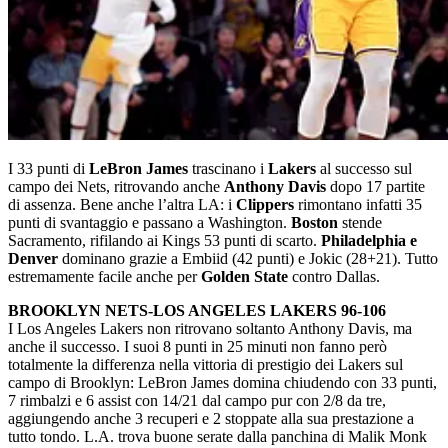
I 33 punti di
LeBron James
trascinano i
Lakers
al successo sul
campo dei Nets, ritrovando anche
Anthony Davis
dopo 17 partite
di assenza. Bene anche l’altra LA: i
Clippers
rimontano infatti 35
punti di svantaggio e passano a Washington.
Boston
stende
Sacramento, rifilando ai Kings 53 punti di scarto.
Philadelphia e
Denver
dominano grazie a Embiid (42 punti) e Jokic (28+21). Tutto
estremamente facile anche per
Golden State
contro Dallas.
BROOKLYN NETS-LOS ANGELES LAKERS 96-106
I Los Angeles Lakers non ritrovano soltanto Anthony Davis, ma
anche il successo. I suoi 8 punti in 25 minuti non fanno però
totalmente la differenza nella vittoria di prestigio dei Lakers sul
campo di Brooklyn: LeBron James domina chiudendo con 33 punti,
7 rimbalzi e 6 assist con 14/21 dal campo pur con 2/8 da tre,
aggiungendo anche 3 recuperi e 2 stoppate alla sua prestazione a
tutto tondo. L.A. trova buone serate dalla panchina di Malik Monk