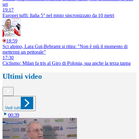
set
19:17
Europei tuffi: Italia 5° nel misto sincronizzato da 10 metri
18:59
Sci alpino, Lara Gut-Behrami si ritira: "Non è più il momento di
mettermi un pettorale"
17:30
Ciclismo: Milan fa tris al Giro di Polonia, sua anche la terza tappa
Ultimi video
Vedi tutti
00:39