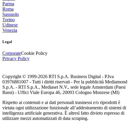
Parma
Roma
Sassuolo
Torino
Udinese
Venezia
Legal
Corporate
Cookie Policy
Privacy Policy
Copyright © 1999-
2026
RTI S.p.A. Business Digital - P.Iva
03976881007 - Tutti i diritti riservati - Per la pubblicità Mediamond
S.p.A. - RTI S.p.A., Mediaset N.V., sede legale Amsterdam (Paesi
Bassi) - Uffici Viale Europa 46, 20093 Cologno Monzese (MI)
Rispetto ai contenuti e ai dati personali trasmessi e/o riprodotti è
vietata ogni utilizzazione funzionale all’addestramento di sistemi di
intelligenza artificiale generativa. È altresì fatto divieto espresso di
utilizzare mezzi automatizzati di data scraping.