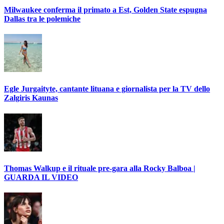
Milwaukee conferma il primato a Est, Golden State espugna
Dallas tra le polemiche
Egle Jurgaityte, cantante lituana e giornalista per la TV dello
Zalgiris Kaunas
Thomas Walkup e il rituale pre-gara alla Rocky Balboa |
GUARDA IL VIDEO