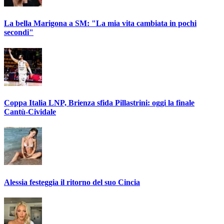
La bella Marigona a SM: "La mia vita cambiata in pochi
secondi"
Coppa Italia LNP, Brienza sfida Pillastrini: oggi la finale
Cantù-Cividale
Alessia festeggia il ritorno del suo Cincia