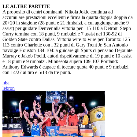
LE ALTRE PARTITE
A proposito di centri dominanti, Nikola Jokic continua ad
accumulare prestazioni eccellenti e firma la quarta doppia doppia da
20+20 in stagione (28 punti e 21 rimbalzi, a cui aggiunge anche 9
assist) per guidare Denver alla vittoria per 115-110 a Detroit. Steph
Curry termina con 18 punti, 9 rimbalzi e 7 assist nel 130-92 di
Golden State contro Dallas. Vittoria wire-to-wire per Toronto: 125-
113 contro Charlotte con i 32 punti di Gary Trent Jr. San Antonio
travolge Houston 134-104: a guidare gli Spurs ci pensano Dejounte
Murray e Jakob Poeltl, autori rispettivamente di 19 punti e 10 assist
e 18 punti e 9 rimbalzi. Minnesota supera 109-107 Portland:
Anthony Edwards è capace di toccare quota 40 punti e 9 rimbalzi
con 14/27 al tiro e 5/13 da tre punti.
nba
lebron