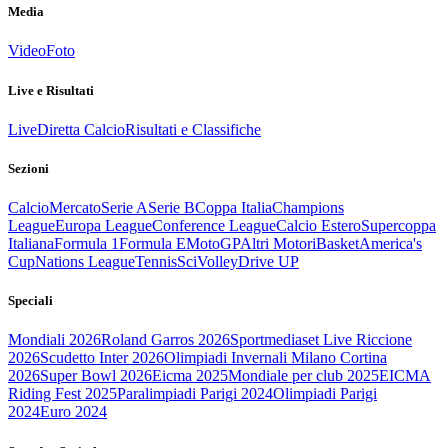
Media
Video
Foto
Live e Risultati
Live
Diretta Calcio
Risultati e Classifiche
Sezioni
Calcio
Mercato
Serie A
Serie B
Coppa Italia
Champions
League
Europa League
Conference League
Calcio Estero
Supercoppa
Italiana
Formula 1
Formula E
MotoGP
Altri Motori
Basket
America's
Cup
Nations League
Tennis
Sci
Volley
Drive UP
Speciali
Mondiali 2026
Roland Garros 2026
Sportmediaset Live Riccione
2026
Scudetto Inter 2026
Olimpiadi Invernali Milano Cortina
2026
Super Bowl 2026
Eicma 2025
Mondiale per club 2025
EICMA
Riding Fest 2025
Paralimpiadi Parigi 2024
Olimpiadi Parigi
2024
Euro 2024