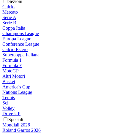
Sezioni
Calcio
Mercato
Serie A
Serie B
Coppa Italia
Champions League
Europa League
Conference League
Calcio Estero
Supercoppa Italiana
Formula 1
Formula E
MotoGP
Altri Motori
Basket
America's Cup
Nations League
Tennis
Sci
Volley
Drive UP
Speciali
Mondiali 2026
Roland Garros 2026