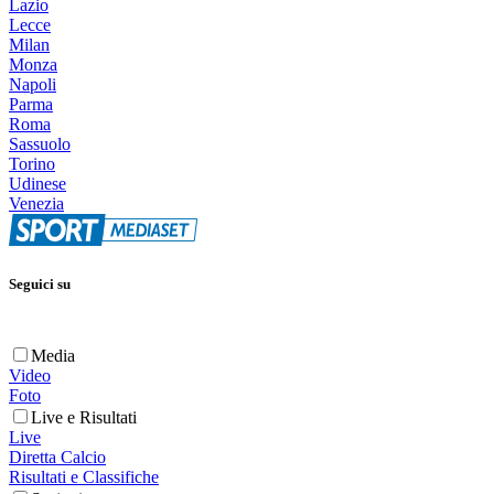
Lazio
Lecce
Milan
Monza
Napoli
Parma
Roma
Sassuolo
Torino
Udinese
Venezia
Seguici su
Media
Video
Foto
Live e Risultati
Live
Diretta Calcio
Risultati e Classifiche