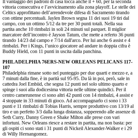
Il vantaggio dei padroni di casa tocca anche il + 60, per la seconda
vittoria consecutiva e l’avvicinamento alla zona playoff. Le stelle dei
Celtics approfittano dell’arrendevole difesa di Sacramento tirando
con ottime percentuali. Jaylen Brown segna 11 dei suoi 19 tiri dal
campo, con un ottimo 5/12 da tre per 30 punti totali. Nella sua
partita anche 10 rimbalzi in soli 24 minuti sul parquet. Il miglior
marcatore dell’incontro è Jayson Tatum, che mette a referto 36 punti
tirando 14/23 dal campo e 7/14 dall'arco. Per lui anche 6 assist e 4
rimbalzi. Per i Kings, l’unico giocatore ad andare in doppia cifra è
Buddy Hield, con 11 punti in uscita dalla panchina.
PHILADELPHIA 76ERS-NEW ORLEANS PELICANS 117-
107
Philadelphia rimane sotto nel punteggio per due quarti e mezzo e, a
7 minuti dalla fine, è in parità sul 95-95. Da là in poi, però, sale in
cattedra Joel Embiid, che segna 12 punti nel solo ultimo quarto e
spinge i suoi alla dodicesima vittoria nelle ultime quindici. Per il
centro camerunense ci sono altri 42 punti con 14 rimbalzi, 4 assist e
4 stoppate in 33 minuti di gioco. Ad accompagnarlo ci sono i 33
punti e 11 rimbalzi di Tobias Harris, sempre produttivo con 13/19 al
tiro e un perfetto 3/3 dalla lunga distanza, sopperendo alle assenze di
Seth Curry, Danny Green e Shake Milton alle prese con vari
infortuni. New Orleans riesce a restare in partita, ma non basta: per
gli ospiti ci sono stati i 31 punti di Nickeil Alexander-Walker e i 29
di Willy Hernangomez.