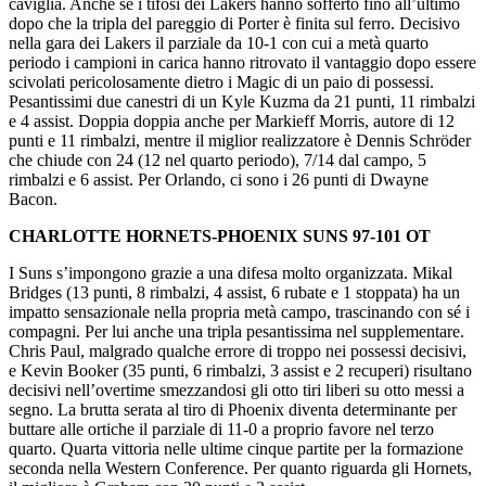
caviglia. Anche se i tifosi dei Lakers hanno sofferto fino all’ultimo
dopo che la tripla del pareggio di Porter è finita sul ferro. Decisivo
nella gara dei Lakers il parziale da 10-1 con cui a metà quarto
periodo i campioni in carica hanno ritrovato il vantaggio dopo essere
scivolati pericolosamente dietro i Magic di un paio di possessi.
Pesantissimi due canestri di un Kyle Kuzma da 21 punti, 11 rimbalzi
e 4 assist. Doppia doppia anche per Markieff Morris, autore di 12
punti e 11 rimbalzi, mentre il miglior realizzatore è Dennis Schröder
che chiude con 24 (12 nel quarto periodo), 7/14 dal campo, 5
rimbalzi e 6 assist. Per Orlando, ci sono i 26 punti di Dwayne
Bacon.
CHARLOTTE HORNETS-PHOENIX SUNS 97-101 OT
I Suns s’impongono grazie a una difesa molto organizzata. Mikal
Bridges (13 punti, 8 rimbalzi, 4 assist, 6 rubate e 1 stoppata) ha un
impatto sensazionale nella propria metà campo, trascinando con sé i
compagni. Per lui anche una tripla pesantissima nel supplementare.
Chris Paul, malgrado qualche errore di troppo nei possessi decisivi,
e Kevin Booker (35 punti, 6 rimbalzi, 3 assist e 2 recuperi) risultano
decisivi nell’overtime smezzandosi gli otto tiri liberi su otto messi a
segno. La brutta serata al tiro di Phoenix diventa determinante per
buttare alle ortiche il parziale di 11-0 a proprio favore nel terzo
quarto. Quarta vittoria nelle ultime cinque partite per la formazione
seconda nella Western Conference. Per quanto riguarda gli Hornets,