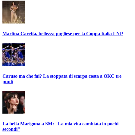
Martina Caretta, bellezza pugliese per la Coppa Italia LNP
Caruso ma che fai? La stoppata di scarpa costa a OKC tre
punti
La bella Marigona a SM: "La mia vita cambiata in pochi
secondi"