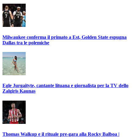
Milwaukee conferma il primato a Est, Golden State espugna
Dallas tra le polemiche
Egle Jurgaityte, cantante lituana e giornalista per la TV dello
Zalgiris Kaunas
Thomas Walkup e il rituale pre-gara alla Rocky Balboa |