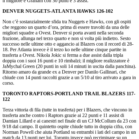
il migliore è Graham con 30 punti e 3 assist.
DENVER NUGGETS-ATLANTA HAWKS 126-102
Non c’è sostanzialmente sfida tra Nuggets e Hawks, con gli ospiti
che reggono un quarto d’ora, prima di essere travolti da una delle
migliori squadre a Ovest. Denver si porta avanti nella seconda
frazione, allunga nel terzo quarto e non si volta più indietro. Sesto
successo nelle ultime otto e aggancio ai Blazers con il record di 28-
18. Per Atlanta invece è il terzo ko nelle ultime cinque partite in
trasferta a Ovest. Nikola Jokic si ferma a due assist dalla tripla
doppia con i suoi 16 punti e 10 rimbalzi; il migliore realizzatore è
JaMychal Green (20 punti in soli 14 minuti in uscita dalla panchina).
Ritorno amaro da grande ex a Denver per Danilo Gallinari, che
chiude con 14 punti raccolti grazie a un 5/10 al tiro arrivato a gara in
corso.
TORONTO RAPTORS-PORTLAND TRAIL BLAZERS 117-
122
Terza vittoria di fila (tutte in trasferta) per i Blazers, che vincono in
trasferta anche contro i Raptors grazie ai 22 punti e 11 assist di
Damian Lillard e ai canestri nel finale di un CJ McCollum da 23 con
9/18 dal campo. Il quintetto ospite chiude tutto in doppia cifra, con
Norman Powell che aiuta Portland su entrambi i lati del campo in un
match da 13 punti per lui. Toronto invece può recriminare su un