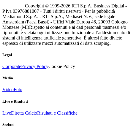
Copyright © 1999-
2026
RTI S.p.A. Business Digital -
P.Iva 03976881007 - Tutti i diritti riservati - Per la pubblicità
Mediamond S.p.A. - RTI S.p.A., Mediaset N.V., sede legale
Amsterdam (Paesi Bassi) - Uffici Viale Europa 46, 20093 Cologno
Monzese (MI)
Rispetto ai contenuti e ai dati personali trasmessi e/o
riprodotti è vietata ogni utilizzazione funzionale all’addestramento di
sistemi di intelligenza artificiale generativa. È altresì fatto divieto
espresso di utilizzare mezzi automatizzati di data scraping.
Legal
Corporate
Privacy Policy
Cookie Policy
Media
Video
Foto
Live e Risultati
Live
Diretta Calcio
Risultati e Classifiche
Sezioni