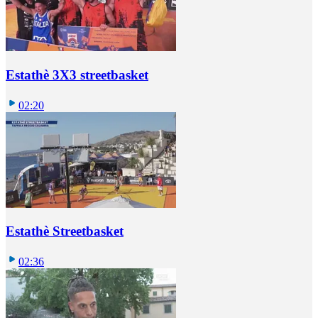
Estathè 3X3 streetbasket
02:20
Estathè Streetbasket
02:36