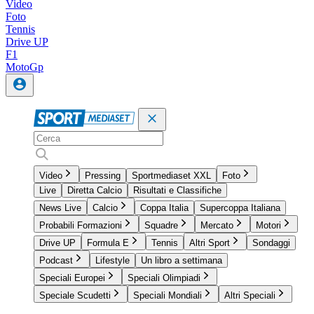
Video
Foto
Tennis
Drive UP
F1
MotoGp
Video
Pressing
Sportmediaset XXL
Foto
Live
Diretta Calcio
Risultati e Classifiche
News Live
Calcio
Coppa Italia
Supercoppa Italiana
Probabili Formazioni
Squadre
Mercato
Motori
Drive UP
Formula E
Tennis
Altri Sport
Sondaggi
Podcast
Lifestyle
Un libro a settimana
Speciali Europei
Speciali Olimpiadi
Speciale Scudetti
Speciali Mondiali
Altri Speciali