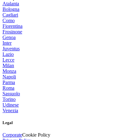
Atalanta
Bologna
Cagliari
Como
Fiorentina
Frosinone
Genoa
Inter
Juventus
Lazio
Lecce
Milan
Monza
Napoli
Parma
Roma
Sassuolo
Torino
Udinese
Venezia
Legal
Corporate
Cookie Policy