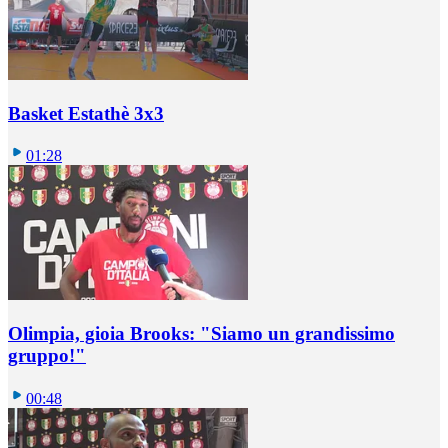
Basket Estathè 3x3
01:28
Olimpia, gioia Brooks: "Siamo un grandissimo
gruppo!"
00:48