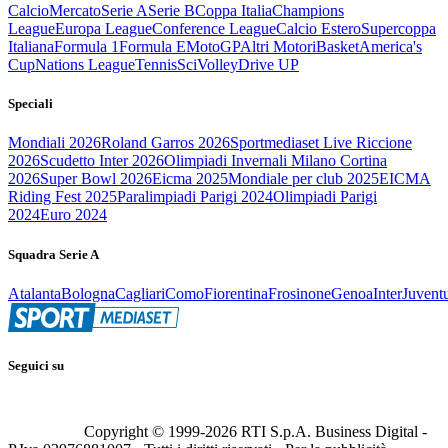
Calcio
Mercato
Serie A
Serie B
Coppa Italia
Champions
League
Europa League
Conference League
Calcio Estero
Supercoppa
Italiana
Formula 1
Formula E
MotoGP
Altri Motori
Basket
America's
Cup
Nations League
Tennis
Sci
Volley
Drive UP
Speciali
Mondiali 2026
Roland Garros 2026
Sportmediaset Live Riccione
2026
Scudetto Inter 2026
Olimpiadi Invernali Milano Cortina
2026
Super Bowl 2026
Eicma 2025
Mondiale per club 2025
EICMA
Riding Fest 2025
Paralimpiadi Parigi 2024
Olimpiadi Parigi
2024
Euro 2024
Squadra Serie A
Atalanta
Bologna
Cagliari
Como
Fiorentina
Frosinone
Genoa
Inter
Juvent
Seguici su
Copyright © 1999-
2026
RTI S.p.A. Business Digital -