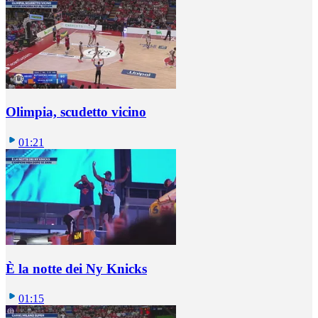
Olimpia, scudetto vicino
01:21
È la notte dei Ny Knicks
01:15