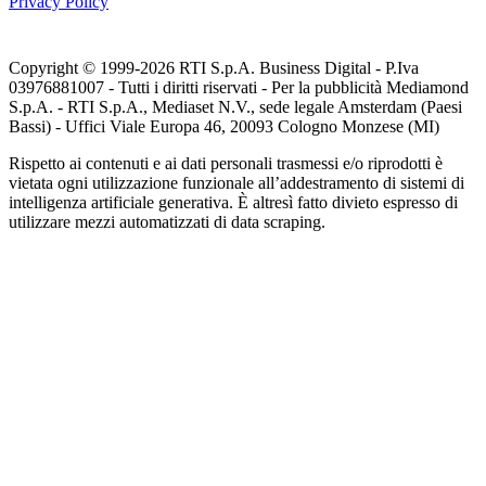
Privacy Policy
Copyright © 1999-
2026
RTI S.p.A. Business Digital - P.Iva
03976881007 - Tutti i diritti riservati - Per la pubblicità Mediamond
S.p.A. - RTI S.p.A., Mediaset N.V., sede legale Amsterdam (Paesi
Bassi) - Uffici Viale Europa 46, 20093 Cologno Monzese (MI)
Rispetto ai contenuti e ai dati personali trasmessi e/o riprodotti è
vietata ogni utilizzazione funzionale all’addestramento di sistemi di
intelligenza artificiale generativa. È altresì fatto divieto espresso di
utilizzare mezzi automatizzati di data scraping.