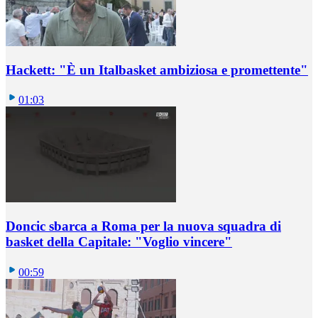
Hackett: "È un Italbasket ambiziosa e promettente"
01:03
Doncic sbarca a Roma per la nuova squadra di
basket della Capitale: "Voglio vincere"
00:59