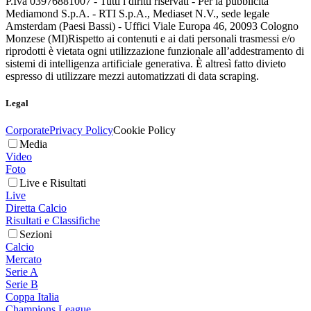
P.Iva 03976881007 - Tutti i diritti riservati - Per la pubblicità
Mediamond S.p.A. - RTI S.p.A., Mediaset N.V., sede legale
Amsterdam (Paesi Bassi) - Uffici Viale Europa 46, 20093 Cologno
Monzese (MI)
Rispetto ai contenuti e ai dati personali trasmessi e/o
riprodotti è vietata ogni utilizzazione funzionale all’addestramento di
sistemi di intelligenza artificiale generativa. È altresì fatto divieto
espresso di utilizzare mezzi automatizzati di data scraping.
Legal
Corporate
Privacy Policy
Cookie Policy
Media
Video
Foto
Live e Risultati
Live
Diretta Calcio
Risultati e Classifiche
Sezioni
Calcio
Mercato
Serie A
Serie B
Coppa Italia
Champions League