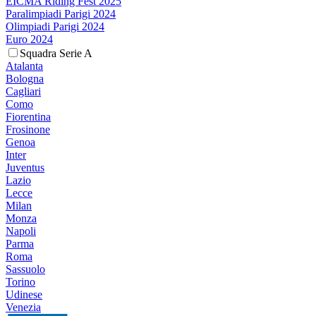
EICMA Riding Fest 2025
Paralimpiadi Parigi 2024
Olimpiadi Parigi 2024
Euro 2024
Squadra Serie A
Atalanta
Bologna
Cagliari
Como
Fiorentina
Frosinone
Genoa
Inter
Juventus
Lazio
Lecce
Milan
Monza
Napoli
Parma
Roma
Sassuolo
Torino
Udinese
Venezia