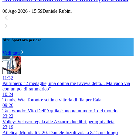
06 Ago 2026 - 15:59
Daniele Rubini
Altri Sport ora per ora
Vedi tutti
11:32
Paltrinieri: "2 medaglie, una donna me l'aveva detto... Ma vado via
con un po' di rammarico"
10:24
Tennis, Wta Toronto: settima vittoria di fila per Eala
09:26
Taekwondo: Vito Dell'Aquila è ancora numero 1 del mondo
23:22
Volley: Velasco regala alle Azzurre due libri per ogni atleta
23:19
Atletica, Mondiali U20: Daniele Inzoli vola a 8.15 nel lungo