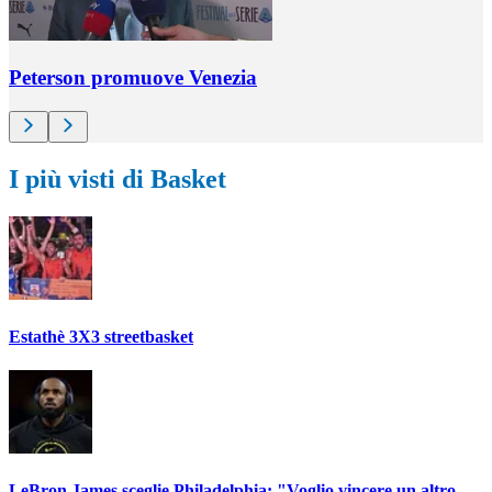
Peterson promuove Venezia
I più visti di Basket
Estathè 3X3 streetbasket
LeBron James sceglie Philadelphia: "Voglio vincere un altro