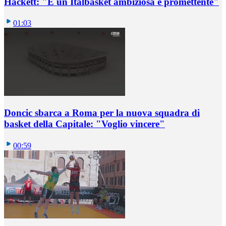
Hackett: "È un Italbasket ambiziosa e promettente"
01:03
Doncic sbarca a Roma per la nuova squadra di
basket della Capitale: "Voglio vincere"
00:59