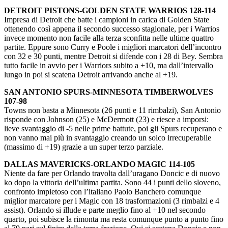
DETROIT PISTONS-GOLDEN STATE WARRIOS 128-114
Impresa di Detroit che batte i campioni in carica di Golden State
ottenendo così appena il secondo successo stagionale, per i Warrios
invece momento non facile alla terza sconfitta nelle ultime quattro
partite. Eppure sono Curry e Poole i migliori marcatori dell’incontro
con 32 e 30 punti, mentre Detroit si difende con i 28 di Bey. Sembra
tutto facile in avvio per i Warriors subito a +10, ma dall’intervallo
lungo in poi si scatena Detroit arrivando anche al +19.
SAN ANTONIO SPURS-MINNESOTA TIMBERWOLVES
107-98
Towns non basta a Minnesota (26 punti e 11 rimbalzi), San Antonio
risponde con Johnson (25) e McDermott (23) e riesce a imporsi:
lieve svantaggio di -5 nelle prime battute, poi gli Spurs recuperano e
non vanno mai più in svantaggio creando un solco irrecuperabile
(massimo di +19) grazie a un super terzo parziale.
DALLAS MAVERICKS-ORLANDO MAGIC 114-105
Niente da fare per Orlando travolta dall’uragano Doncic e di nuovo
ko dopo la vittoria dell’ultima partita. Sono 44 i punti dello sloveno,
confronto impietoso con l’italiano Paolo Banchero comunque
miglior marcatore per i Magic con 18 trasformazioni (3 rimbalzi e 4
assist). Orlando si illude e parte meglio fino al +10 nel secondo
quarto, poi subisce la rimonta ma resta comunque punto a punto fino