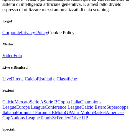
sistemi di intelligenza artificiale generativa. È altresì fatto divieto
espresso di utilizzare mezzi automatizzati di data scraping.
Legal
Corporate
Privacy Policy
Cookie Policy
Media
Video
Foto
Live e Risultati
Live
Diretta Calcio
Risultati e Classifiche
Sezioni
Calcio
Mercato
Serie A
Serie B
Coppa Italia
Champions
League
Europa League
Conference League
Calcio Estero
Supercoppa
Italiana
Formula 1
Formula E
MotoGP
Altri Motori
Basket
America's
Cup
Nations League
Tennis
Sci
Volley
Drive UP
Speciali