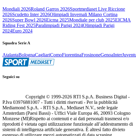
Mondiali 2026
Roland Garros 2026
Sportmediaset Live Riccione
2026
Scudetto Inter 2026
Olimpiadi Invernali Milano Cortina
2026
Super Bowl 2026
Eicma 2025
Mondiale per club 2025
EICMA
Riding Fest 2025
Paralimpiadi Parigi 2024
Olimpiadi Parigi
2024
Euro 2024
Squadra Serie A
Atalanta
Bologna
Cagliari
Como
Fiorentina
Frosinone
Genoa
Inter
Juvent
Seguici su
Copyright © 1999-
2026
RTI S.p.A. Business Digital -
P.Iva 03976881007 - Tutti i diritti riservati - Per la pubblicità
Mediamond S.p.A. - RTI S.p.A., Mediaset N.V., sede legale
Amsterdam (Paesi Bassi) - Uffici Viale Europa 46, 20093 Cologno
Monzese (MI)
Rispetto ai contenuti e ai dati personali trasmessi e/o
riprodotti è vietata ogni utilizzazione funzionale all’addestramento di
sistemi di intelligenza artificiale generativa. È altresì fatto divieto
espresso di utilizzare mezzi automatizzati di data scraping.