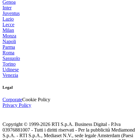
Genoa
Inter
Juventus
Lazio
Lecce
Milan
Monza
Napoli
Parma
Roma
Sassuolo
Torino
Udinese
Venezia
Legal
Corporate
Cookie Policy
Privacy Policy
Copyright © 1999-
2026
RTI S.p.A. Business Digital - P.Iva
03976881007 - Tutti i diritti riservati - Per la pubblicità Mediamond
S.p.A. - RTI S.p.A., Mediaset N.V., sede legale Amsterdam (Paesi