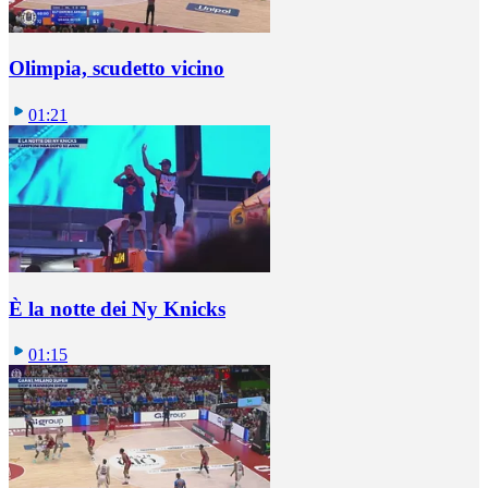
Olimpia, scudetto vicino
01:21
È la notte dei Ny Knicks
01:15