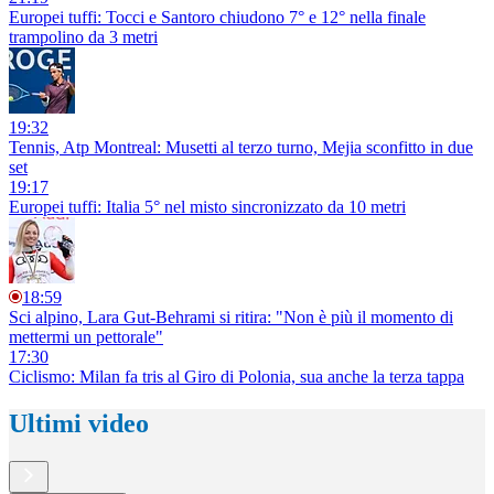
Europei tuffi: Tocci e Santoro chiudono 7° e 12° nella finale
trampolino da 3 metri
19:32
Tennis, Atp Montreal: Musetti al terzo turno, Mejia sconfitto in due
set
19:17
Europei tuffi: Italia 5° nel misto sincronizzato da 10 metri
18:59
Sci alpino, Lara Gut-Behrami si ritira: "Non è più il momento di
mettermi un pettorale"
17:30
Ciclismo: Milan fa tris al Giro di Polonia, sua anche la terza tappa
Ultimi video