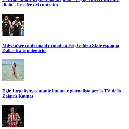
titolo". Le cifre del contratto
Milwaukee conferma il primato a Est, Golden State espugna
Dallas tra le polemiche
Egle Jurgaityte, cantante lituana e giornalista per la TV dello
Zalgiris Kaunas