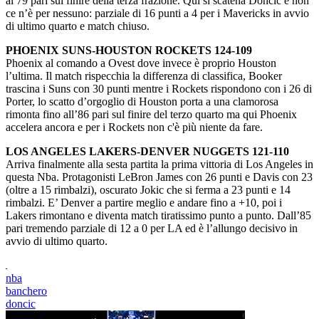
al 79 pari sul finire della terza frazione. Qui si scatena Doncic e non
ce n’è per nessuno: parziale di 16 punti a 4 per i Mavericks in avvio
di ultimo quarto e match chiuso.
PHOENIX SUNS-HOUSTON ROCKETS 124-109
Phoenix al comando a Ovest dove invece è proprio Houston
l’ultima. Il match rispecchia la differenza di classifica, Booker
trascina i Suns con 30 punti mentre i Rockets rispondono con i 26 di
Porter, lo scatto d’orgoglio di Houston porta a una clamorosa
rimonta fino all’86 pari sul finire del terzo quarto ma qui Phoenix
accelera ancora e per i Rockets non c'è più niente da fare.
LOS ANGELES LAKERS-DENVER NUGGETS 121-110
Arriva finalmente alla sesta partita la prima vittoria di Los Angeles in
questa Nba. Protagonisti LeBron James con 26 punti e Davis con 23
(oltre a 15 rimbalzi), oscurato Jokic che si ferma a 23 punti e 14
rimbalzi. E’ Denver a partire meglio e andare fino a +10, poi i
Lakers rimontano e diventa match tiratissimo punto a punto. Dall’85
pari tremendo parziale di 12 a 0 per LA ed è l’allungo decisivo in
avvio di ultimo quarto.
nba
banchero
doncic