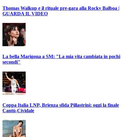
Thomas Walkup e il rituale pre-gara alla Rocky Balboa |
GUARDA IL VIDEO
La bella Marigona a SM: "La mia vita cambiata in pochi
secondi"
Coppa Italia LNP, Brienza sfida Pillastrini: oggi la finale
Cantù-Cividale