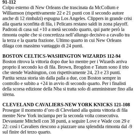
91-112
Colpo esterno di New Orleans che trascinata da McCollum e
Williamson (rispettivamente 22 e 21 punti con il secondo autore
anche di 12 rimbalzi) espugna Los Angeles. Clippers in grande crisi
alla quarta sconfitta di fila, i Pelicans restano saldi in zona playoff.
Padroni di casa sul +10 a metà secondo quarto, qui parte però la
rimonta ospite che si concretizza nell’allungo decisivo a cavallo tra
la terza e la quarta frazione. Ultimo quarto in cui New Orleans
dilaga con massimo vantaggio di 24 punti.
BOSTON CELTICS-WASHINGTON WIZARDS 112-94
Boston ritrova la vittoria dopo due ko mentre per i Wizards arriva
proprio il secondo ko di fila. Brown, Brogdon e Tatum sono il trio
che stende Washington, con rispettivamente 24, 23 e 23 punti.
Partita senza storia sin dalla palla a due, con Boston sempre in
controllo e subito a +24 in avvio di secondo quarto. Per i finalisti
della scorsa edizione della Nba si tratta solo di amministrare fino alla
sirena.
CLEVELAND CAVALIERS-NEW YORK KNICKS 121-108
Prosegue il momento d’oro di Cleveland alla quinta vittoria di fila
mentre New York inciampa per la seconda volta consecutiva.
Devastante Mitchell con 38 punti, a seguire Love e Wade con 29 e
22: così i Cavaliers riescono a piazzare una splendida rimonta dal -9
sul finire del terzo quarto.