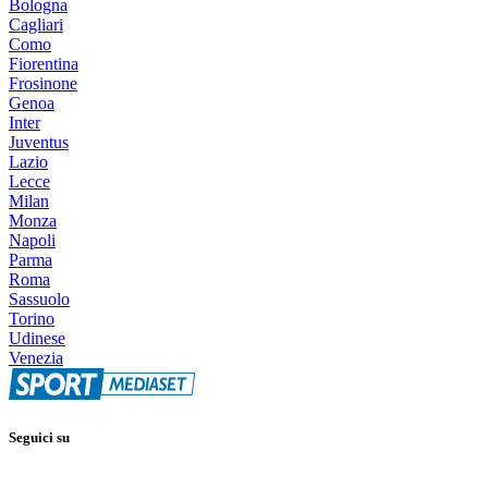
Bologna
Cagliari
Como
Fiorentina
Frosinone
Genoa
Inter
Juventus
Lazio
Lecce
Milan
Monza
Napoli
Parma
Roma
Sassuolo
Torino
Udinese
Venezia
Seguici su