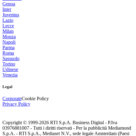
Genoa
Inter
Juventus
Lazio
Lecce
Milan
Monza
Napoli
Parma
Roma
Sassuolo
Torino
Udinese
Venezia
Legal
Corporate
Cookie Policy
Privacy Policy
Copyright © 1999-
2026
RTI S.p.A. Business Digital - P.Iva
03976881007 - Tutti i diritti riservati - Per la pubblicità Mediamond
S.p.A. - RTI S.p.A., Mediaset N.V., sede legale Amsterdam (Paesi