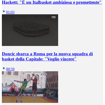
Hackett: "È un Italbasket ambiziosa e promettente"
01:03
Doncic sbarca a Roma per la nuova squadra di
basket della Capitale: "Voglio vincere"
00:59