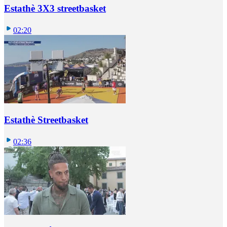
Estathè 3X3 streetbasket
02:20
Estathè Streetbasket
02:36