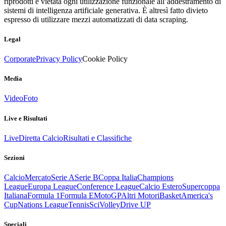
riprodotti è vietata ogni utilizzazione funzionale all’addestramento di
sistemi di intelligenza artificiale generativa. È altresì fatto divieto
espresso di utilizzare mezzi automatizzati di data scraping.
Legal
Corporate
Privacy Policy
Cookie Policy
Media
Video
Foto
Live e Risultati
Live
Diretta Calcio
Risultati e Classifiche
Sezioni
Calcio
Mercato
Serie A
Serie B
Coppa Italia
Champions
League
Europa League
Conference League
Calcio Estero
Supercoppa
Italiana
Formula 1
Formula E
MotoGP
Altri Motori
Basket
America's
Cup
Nations League
Tennis
Sci
Volley
Drive UP
Speciali