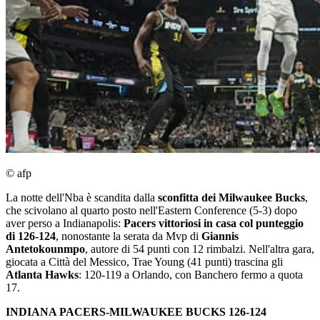
© afp
La notte dell'Nba è scandita dalla
sconfitta dei Milwaukee Bucks
,
che scivolano al quarto posto nell'Eastern Conference (5-3) dopo
aver perso a Indianapolis:
Pacers vittoriosi in casa col punteggio
di 126-124
, nonostante la serata da Mvp di
Giannis
Antetokounmpo
, autore di 54 punti con 12 rimbalzi. Nell'altra gara,
giocata a Città del Messico, Trae Young (41 punti) trascina gli
Atlanta Hawks
: 120-119 a Orlando, con Banchero fermo a quota
17.
INDIANA PACERS-MILWAUKEE BUCKS 126-124