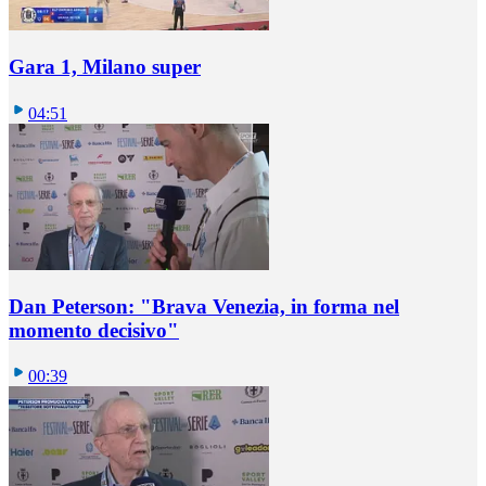
Gara 1, Milano super
04:51
Dan Peterson: "Brava Venezia, in forma nel
momento decisivo"
00:39