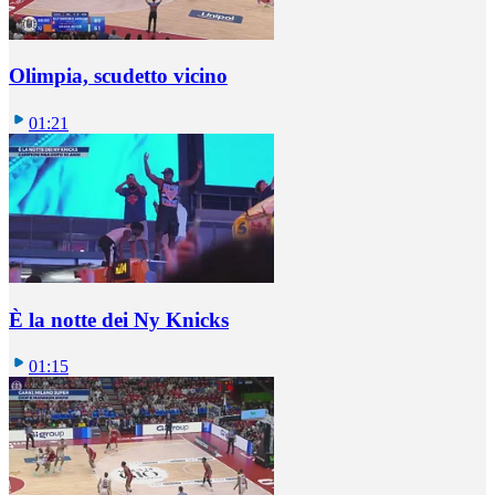
Olimpia, scudetto vicino
01:21
È la notte dei Ny Knicks
01:15