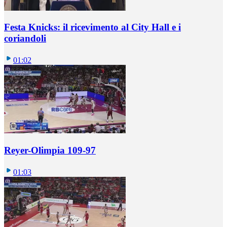
Festa Knicks: il ricevimento al City Hall e i
coriandoli
01:02
Reyer-Olimpia 109-97
01:03