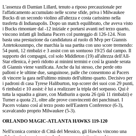
L'assenza di Damian Lillard, tenuto a riposo precauzionale per
l'affaticamento accumulato nelle scorse sfide, priva i Milwaukee
Bucks di un secondo violino all'altezza e costa carissimo nella
trasferta di Indianapolis. Dopo un match equilibrato, che aveva visto
i Bucks rimontare dal -12 iniziale e portarsi avanti nel terzo quarto,
vincono infatti gli Indiana Pacers col punteggio di 126-124. Non
basta una prestazione da candidatura al ruolo di Mvp per Giannis
Antetokounmpo, che marchia la sua partita con uno score tremendo:
54 punti, 12 rimbalzi e 3 assist con un sontuoso 19/25 dal campo. Il
supporto dei compagni, col solo Middleton (19) all'altezza dell'All-
Star ellenica, è però ridotto ai minimi termini e così la grande serata
di Giannis viene vanificata. Anche da lui stesso, che perde otto
palloni e le ultime due, sanguinose, palle che consentono ai Pacers
di vincere la gara nell'ultimo minuto dell'ultimo quarto. Decisivo per
i padroni di casa Tyrese Haliburton, top-scorer dei suoi con 29 punti,
6 rimbalzi e 10 assist: è lui a realizzare la tripla del sorpasso. Qui è
tutta la squadra a girare, con Mathurin a quota 26 (più 11 rimbalzi) e
Turner a quota 21, oltre alle prove convincenti dei panchinari. I
Pacers volano così al terzo posto nell'Eastern Conference (6-3),
scavalcando proprio Milwaukee (5-3).
ORLANDO MAGIC-ATLANTA HAWKS 119-120
Nell'iconica cornice di Città del Messico, gli Hawks vincono una