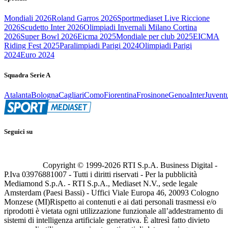
Mondiali 2026
Roland Garros 2026
Sportmediaset Live Riccione
2026
Scudetto Inter 2026
Olimpiadi Invernali Milano Cortina
2026
Super Bowl 2026
Eicma 2025
Mondiale per club 2025
EICMA
Riding Fest 2025
Paralimpiadi Parigi 2024
Olimpiadi Parigi
2024
Euro 2024
Squadra Serie A
Atalanta
Bologna
Cagliari
Como
Fiorentina
Frosinone
Genoa
Inter
Juvent
Seguici su
Copyright © 1999-
2026
RTI S.p.A. Business Digital -
P.Iva 03976881007 - Tutti i diritti riservati - Per la pubblicità
Mediamond S.p.A. - RTI S.p.A., Mediaset N.V., sede legale
Amsterdam (Paesi Bassi) - Uffici Viale Europa 46, 20093 Cologno
Monzese (MI)
Rispetto ai contenuti e ai dati personali trasmessi e/o
riprodotti è vietata ogni utilizzazione funzionale all’addestramento di
sistemi di intelligenza artificiale generativa. È altresì fatto divieto