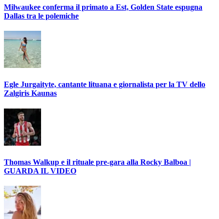
Milwaukee conferma il primato a Est, Golden State espugna
Dallas tra le polemiche
Egle Jurgaityte, cantante lituana e giornalista per la TV dello
Zalgiris Kaunas
Thomas Walkup e il rituale pre-gara alla Rocky Balboa |
GUARDA IL VIDEO