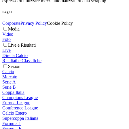
espresso di utilizzare mezzi automatizzati di data scraping.
Legal
Corporate
Privacy Policy
Cookie Policy
Media
Video
Foto
Live e Risultati
Live
Diretta Calcio
Risultati e Classifiche
Sezioni
Calcio
Mercato
Serie A
Serie B
Coppa Italia
Champions League
Europa League
Conference League
Calcio Estero
Supercoppa Italiana
Formula 1
Formula E