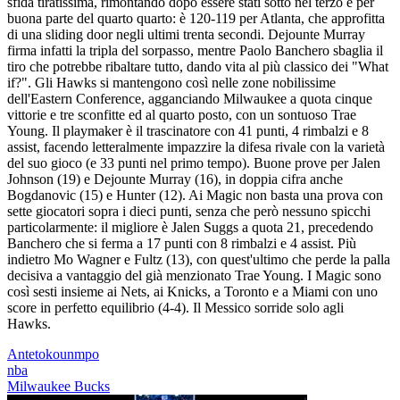
sfida tiratissima, rimontando dopo essere stati sotto nel terzo e per
buona parte del quarto quarto: è 120-119 per Atlanta, che approfitta
di una sliding door negli ultimi trenta secondi. Dejounte Murray
firma infatti la tripla del sorpasso, mentre Paolo Banchero sbaglia il
tiro che potrebbe ribaltare tutto, dando vita al più classico dei "What
if?". Gli Hawks si mantengono così nelle zone nobilissime
dell'Eastern Conference, agganciando Milwaukee a quota cinque
vittorie e tre sconfitte ed al quarto posto, con un sontuoso Trae
Young. Il playmaker è il trascinatore con 41 punti, 4 rimbalzi e 8
assist, facendo letteralmente impazzire la difesa rivale con la varietà
del suo gioco (e 33 punti nel primo tempo). Buone prove per Jalen
Johnson (19) e Dejounte Murray (16), in doppia cifra anche
Bogdanovic (15) e Hunter (12). Ai Magic non basta una prova con
sette giocatori sopra i dieci punti, senza che però nessuno spicchi
particolarmente: il migliore è Jalen Suggs a quota 21, precedendo
Banchero che si ferma a 17 punti con 8 rimbalzi e 4 assist. Più
indietro Mo Wagner e Fultz (13), con quest'ultimo che perde la palla
decisiva a vantaggio del già menzionato Trae Young. I Magic sono
così sesti insieme ai Nets, ai Knicks, a Toronto e a Miami con uno
score in perfetto equilibrio (4-4). Il Messico sorride solo agli
Hawks.
Antetokounmpo
nba
Milwaukee Bucks