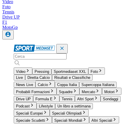
Video
Foto
Tennis
Drive UP
F1
MotoGp
Video
Pressing
Sportmediaset XXL
Foto
Live
Diretta Calcio
Risultati e Classifiche
News Live
Calcio
Coppa Italia
Supercoppa Italiana
Probabili Formazioni
Squadre
Mercato
Motori
Drive UP
Formula E
Tennis
Altri Sport
Sondaggi
Podcast
Lifestyle
Un libro a settimana
Speciali Europei
Speciali Olimpiadi
Speciale Scudetti
Speciali Mondiali
Altri Speciali