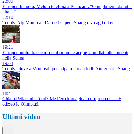
23:09
Europei di nuoto, Meloni telefona a Pellacani: "Complimenti da tutta
l'Italia"
22:10
Tennis: Atp Montreal, Darderi supera Shang e va agli ottavi
19:21
Europei nuoto: tracce idrocarburi nelle acque, annullati allenamenti
nella Senna
19:03
Tennis, piove a Montreal: posticipato il match di Darderi con Shang
18:41
Chiara Pellacani: "5 ori? Me l’ero immaginata proprio così… E
adesso le Olimpiadi"
Ultimi video