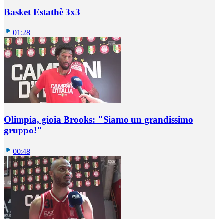
Basket Estathè 3x3
01:28
Olimpia, gioia Brooks: "Siamo un grandissimo
gruppo!"
00:48