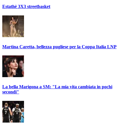
Estathè 3X3 streetbasket
Martina Caretta, bellezza pugliese per la Coppa Italia LNP
La bella Marigona a SM: "La mia vita cambiata in pochi
secondi"