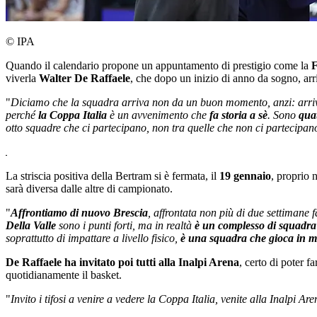
© IPA
Quando il calendario propone un appuntamento di prestigio come la
F
viverla
Walter De Raffaele
, che dopo un inizio di anno da sogno, ar
"
Diciamo che la squadra arriva non da un buon momento, anzi: arriva
perché
la Coppa Italia
è un avvenimento che
fa storia a sè
. Sono
quat
otto squadre che ci partecipano, non tra quelle che non ci partecip
La striscia positiva della Bertram si è fermata, il
19 gennaio
, proprio n
sarà diversa dalle altre di campionato.
"
Affrontiamo di nuovo Brescia
, affrontata non più di due settimane 
Della Valle
sono i punti forti, ma in realtà
è un complesso di squadra
soprattutto di impattare a livello fisico,
è una squadra che gioca in 
De Raffaele ha invitato poi tutti alla Inalpi Arena
, certo di poter f
quotidianamente il basket.
"
Invito i tifosi a venire a vedere la Coppa Italia, venite alla Inalpi