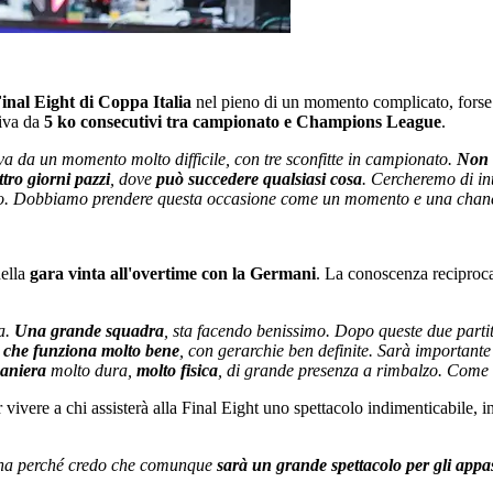
inal Eight di Coppa Italia
nel pieno di un momento complicato, forse ti
riva da
5 ko consecutivi tra campionato e Champions League
.
 da un momento molto difficile, con tre sconfitte in campionato.
Non 
tro giorni pazzi
, dove
può succedere qualsiasi cosa
. Cercheremo di in
ano. Dobbiamo prendere questa occasione come un momento e una chance 
ella
gara vinta all'overtime con la Germani
. La conoscenza reciproca
fa.
Una grande squadra
, sta facendo benissimo. Dopo queste due parti
 che funziona molto bene
, con gerarchie ben definite. Sarà importante
maniera
molto dura,
molto fisica
, di grande presenza a rimbalzo. Come c
ar vivere a chi assisterà alla Final Eight uno spettacolo indimenticabile,
 Arena perché credo che comunque
sarà un grande spettacolo per gli appa