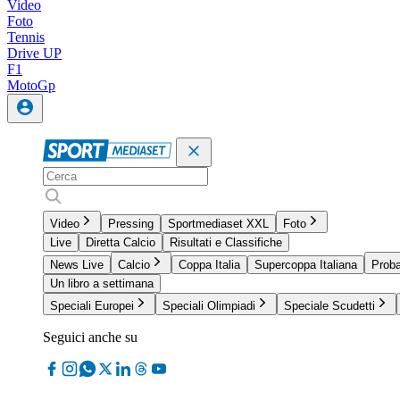
Video
Foto
Tennis
Drive UP
F1
MotoGp
Video
Pressing
Sportmediaset XXL
Foto
Live
Diretta Calcio
Risultati e Classifiche
News Live
Calcio
Coppa Italia
Supercoppa Italiana
Proba
Un libro a settimana
Speciali Europei
Speciali Olimpiadi
Speciale Scudetti
Seguici anche su