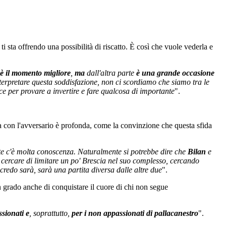
 sta offrendo una possibilità di riscatto. È così che vuole vederla e
è il momento migliore
,
ma
dall'altra parte
è una grande occasione
terpretare questa soddisfazione, non ci scordiamo che siamo tra le
per provare a invertire e fare qualcosa di importante
".
 con l'avversario è profonda, come la convinzione che questa sfida
te c'è molta conoscenza. Naturalmente si potrebbe dire che
Bilan
e
 cercare di limitare un po' Brescia nel suo complesso, cercando
redo sarà, sarà una partita diversa dalle altre due
".
 in grado anche di conquistare il cuore di chi non segue
ssionati e
, soprattutto,
per i non appassionati di pallacanestro
".