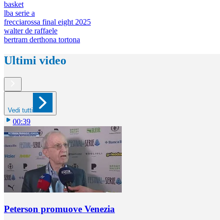
basket
lba serie a
frecciarossa final eight 2025
walter de raffaele
bertram derthona tortona
Ultimi video
Vedi tutti
00:39
Peterson promuove Venezia