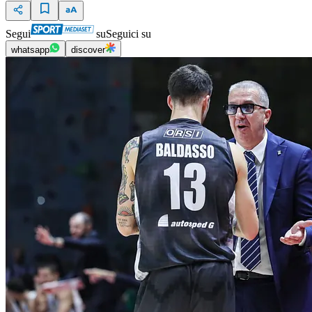
Segui
su
Seguici su
whatsapp
discover