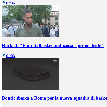
02:36
Hackett: "È un Italbasket ambiziosa e promettente"
01:03
Doncic sbarca a Roma per la nuova squadra di basket