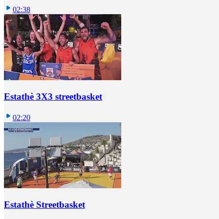
02:38
Estathè 3X3 streetbasket
02:20
Estathè Streetbasket