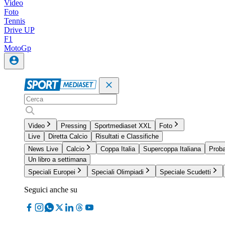
Video
Foto
Tennis
Drive UP
F1
MotoGp
Video
Pressing
Sportmediaset XXL
Foto
Live
Diretta Calcio
Risultati e Classifiche
News Live
Calcio
Coppa Italia
Supercoppa Italiana
Proba
Un libro a settimana
Speciali Europei
Speciali Olimpiadi
Speciale Scudetti
Seguici anche su