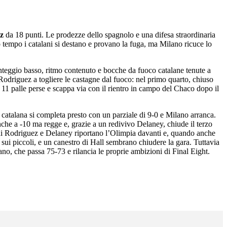
ez
da 18 punti. Le prodezze dello spagnolo e una difesa straordinaria
 tempo i catalani si destano e provano la fuga, ma Milano ricuce lo
nteggio basso, ritmo contenuto e bocche da fuoco catalane tenute a
o Rodriguez a togliere le castagne dal fuoco: nel primo quarto, chiuso
 11 palle perse e scappa via con il rientro in campo del Chaco dopo il
a catalana si completa presto con un parziale di 9-0 e Milano arranca.
nche a -10 ma regge e, grazie a un redivivo Delaney, chiude il terzo
e di Rodriguez e Delaney riportano l’Olimpia davanti e, quando anche
 sui piccoli, e un canestro di Hall sembrano chiudere la gara. Tuttavia
ano, che passa 75-73 e rilancia le proprie ambizioni di Final Eight.