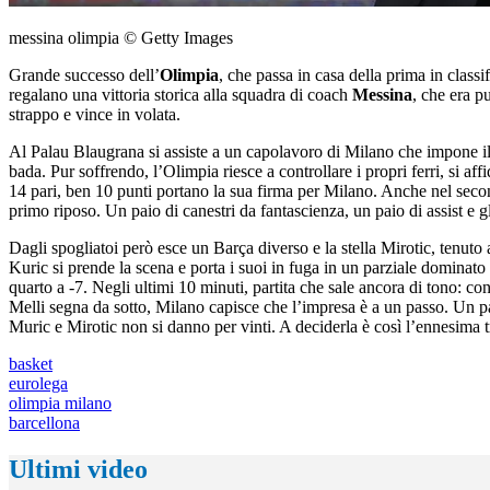
messina olimpia © Getty Images
Grande successo dell’
Olimpia
, che passa in casa della prima in classif
regalano una vittoria storica alla squadra di coach
Messina
, che era p
strappo e vince in volata.
Al Palau Blaugrana si assiste a un capolavoro di Milano che impone il
bada. Pur soffrendo, l’Olimpia riesce a controllare i propri ferri, si a
14 pari, ben 10 punti portano la sua firma per Milano. Anche nel secon
primo riposo. Un paio di canestri da fantascienza, un paio di assist e
Dagli spogliatoi però esce un Barça diverso e la stella Mirotic, tenuto
Kuric si prende la scena e porta i suoi in fuga in un parziale dominato
quarto a -7. Negli ultimi 10 minuti, partita che sale ancora di tono: 
Melli segna da sotto, Milano capisce che l’impresa è a un passo. Un pai
Muric e Mirotic non si danno per vinti. A deciderla è così l’ennesima t
basket
eurolega
olimpia milano
barcellona
Ultimi video