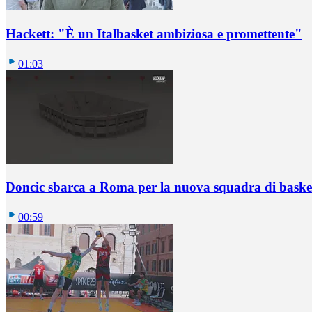
Hackett: "È un Italbasket ambiziosa e promettente"
01:03
Doncic sbarca a Roma per la nuova squadra di basket
00:59