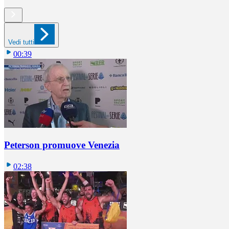
Vedi tutti
00:39
Peterson promuove Venezia
02:38