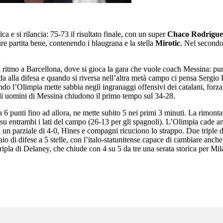
ica e si rilancia: 75-73 il risultato finale, con un super
Chaco Rodrigu
ure partita bene, contenendo i blaugrana e la stella
Mirotic
. Nel secondo
 ritmo a Barcellona, dove si gioca la gara che vuole coach Messina: pu
ffida alla difesa e quando si riversa nell’altra metà campo ci pensa Sergi
do l’Olimpia mette sabbia negli ingranaggi offensivi dei catalani, forza
 gli uomini di Messina chiudono il primo tempo sul 34-28.
 a 6 punti fino ad allora, ne mette subito 5 nei primi 3 minuti. La rimont
 su entrambi i lati del campo (26-13 per gli spagnoli). L’Olimpia cade a
con un parziale di 4-0, Hines e compagni ricuciono lo strappo. Due tripl
o di difese a 5 stelle, con l’italo-statunitense capace di cambiare anche
ripla di Delaney, che chiude con 4 su 5 da tre una serata storica per Mil