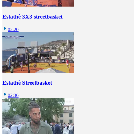
Estathè 3X3 streetbasket
02:20
Estathè Streetbasket
02:36