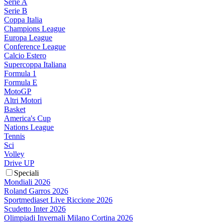
Serie A
Serie B
Coppa Italia
Champions League
Europa League
Conference League
Calcio Estero
Supercoppa Italiana
Formula 1
Formula E
MotoGP
Altri Motori
Basket
America's Cup
Nations League
Tennis
Sci
Volley
Drive UP
Speciali
Mondiali 2026
Roland Garros 2026
Sportmediaset Live Riccione 2026
Scudetto Inter 2026
Olimpiadi Invernali Milano Cortina 2026