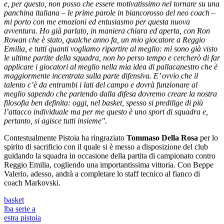
e, per questo, non posso che essere motivatissimo nel tornare su una
panchina italiana – le prime parole in biancorosso del neo coach –
mi porto con me emozioni ed entusiasmo per questa nuova
avventura. Ho già parlato, in maniera chiara ed aperta, con Ron
Rowan che è stato, qualche anno fa, un mio giocatore a Reggio
Emilia, e tutti quanti vogliamo ripartire al meglio: mi sono già visto
le ultime partite della squadra, non ho perso tempo e cercherò di far
applicare i giocatori al meglio nella mia idea di pallacanestro che è
maggiormente incentrata sulla parte difensiva. E’ ovvio che il
talento c’è da entrambi i lati del campo e dovrà funzionare al
meglio sapendo che partendo dalla difesa dovremo creare la nostra
filosofia ben definita: oggi, nel basket, spesso si predilige di più
l’attacco individuale ma per me questo è uno sport di squadra e,
pertanto, si agisce tutti insieme".
Contestualmente Pistoia ha ringraziato
Tommaso Della Rosa
per lo
spirito di sacrificio con il quale si è messo a disposizione del club
guidando la squadra in occasione della partita di campionato contro
Reggio Emilia, cogliendo una importantissima vittoria. Con Beppe
Valerio, adesso, andrà a completare lo staff tecnico al fianco di
coach Markovski.
basket
lba serie a
estra pistoia