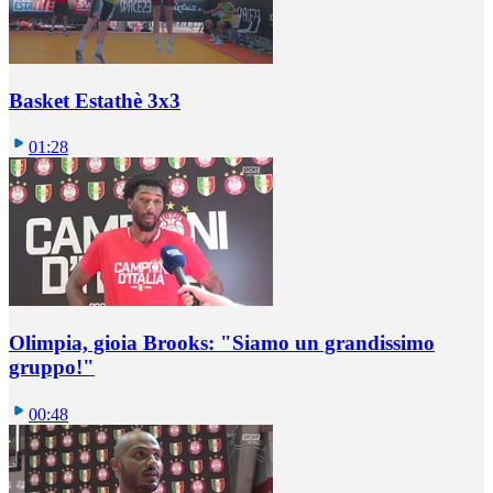
Basket Estathè 3x3
01:28
Olimpia, gioia Brooks: "Siamo un grandissimo
gruppo!"
00:48