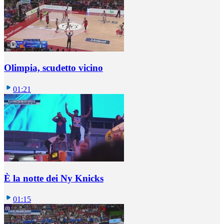
Olimpia, scudetto vicino
01:21
È la notte dei Ny Knicks
01:15