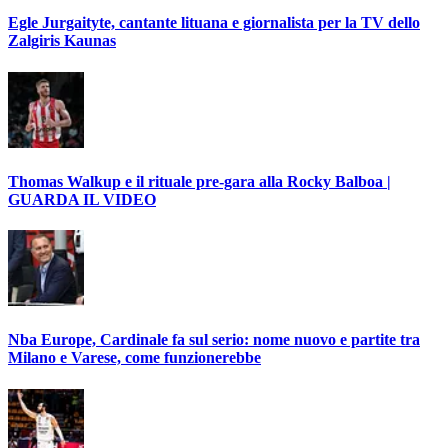
Egle Jurgaityte, cantante lituana e giornalista per la TV dello
Zalgiris Kaunas
Thomas Walkup e il rituale pre-gara alla Rocky Balboa |
GUARDA IL VIDEO
Nba Europe, Cardinale fa sul serio: nome nuovo e partite tra
Milano e Varese, come funzionerebbe