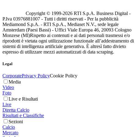
Copyright © 1999-
2026
RTI S.p.A. Business Digital -
P.Iva 03976881007 - Tutti i diritti riservati - Per la pubblicità
Mediamond S.p.A. - RTI S.p.A., Mediaset N.V., sede legale
Amsterdam (Paesi Bassi) - Uffici Viale Europa 46, 20093 Cologno
Monzese (MI)
Rispetto ai contenuti e ai dati personali trasmessi e/o
riprodotti è vietata ogni utilizzazione funzionale all’addestramento di
sistemi di intelligenza artificiale generativa. È altresì fatto divieto
espresso di utilizzare mezzi automatizzati di data scraping.
Legal
Corporate
Privacy Policy
Cookie Policy
Media
Video
Foto
Live e Risultati
Live
Diretta Calcio
Risultati e Classifiche
Sezioni
Calcio
Mercato