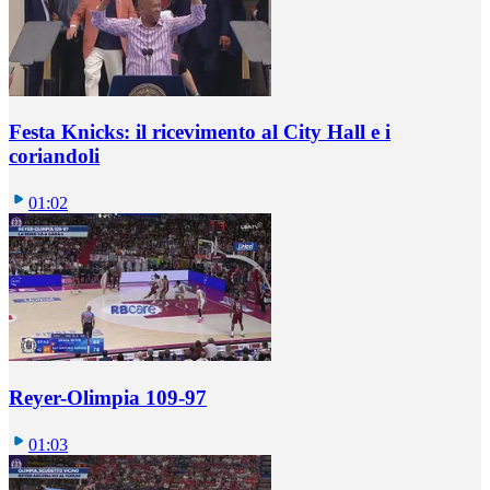
Festa Knicks: il ricevimento al City Hall e i
coriandoli
01:02
Reyer-Olimpia 109-97
01:03