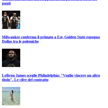
punti
Milwaukee conferma il primato a Est, Golden State espugna
Dallas tra le polemiche
LeBron James sceglie Philadelphia: "Voglio vincere un altro
titolo". Le cifre del contratto