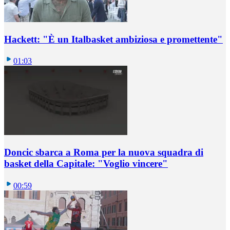
Hackett: "È un Italbasket ambiziosa e promettente"
01:03
Doncic sbarca a Roma per la nuova squadra di
basket della Capitale: "Voglio vincere"
00:59