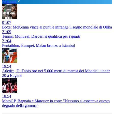
Vedi tutti
01:07
Boxe: McKenna vince ai punti e infrange il sogno mondiale di Oliha
21:09
Tennis: Montreal, Darderi si qualifica per i quarti
21:04
Pentathlon, Europei: Malan bronzo a Istanbul
19:54
Atletica, Di Fabio oro nei 5.000 metri di marcia dei Mondiali under
20 a Eugene
18:54
MotoGP, Bagnaia e Marquez in coro: "Nessuno si aspettava questo
degrado della gomma"