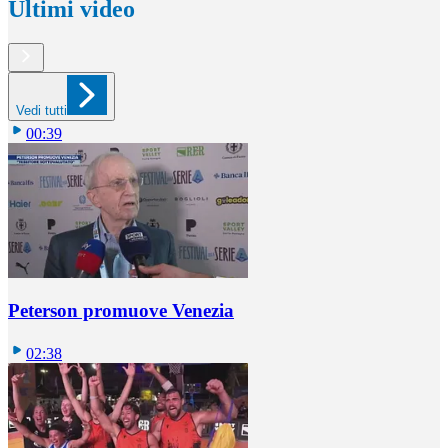
Ultimi video
Vedi tutti
00:39
Peterson promuove Venezia
02:38