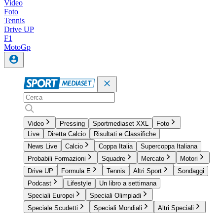
Video
Foto
Tennis
Drive UP
F1
MotoGp
Video
Pressing
Sportmediaset XXL
Foto
Live
Diretta Calcio
Risultati e Classifiche
News Live
Calcio
Coppa Italia
Supercoppa Italiana
Probabili Formazioni
Squadre
Mercato
Motori
Drive UP
Formula E
Tennis
Altri Sport
Sondaggi
Podcast
Lifestyle
Un libro a settimana
Speciali Europei
Speciali Olimpiadi
Speciale Scudetti
Speciali Mondiali
Altri Speciali