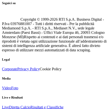
Seguici su
Copyright © 1999-
2026
RTI S.p.A. Business Digital -
P.Iva 03976881007 - Tutti i diritti riservati - Per la pubblicità
Mediamond S.p.A. - RTI S.p.A., Mediaset N.V., sede legale
Amsterdam (Paesi Bassi) - Uffici Viale Europa 46, 20093 Cologno
Monzese (MI)
Rispetto ai contenuti e ai dati personali trasmessi e/o
riprodotti è vietata ogni utilizzazione funzionale all’addestramento di
sistemi di intelligenza artificiale generativa. È altresì fatto divieto
espresso di utilizzare mezzi automatizzati di data scraping.
Legal
Corporate
Privacy Policy
Cookie Policy
Media
Video
Foto
Live e Risultati
Live
Diretta Calcio
Risultati e Classifiche