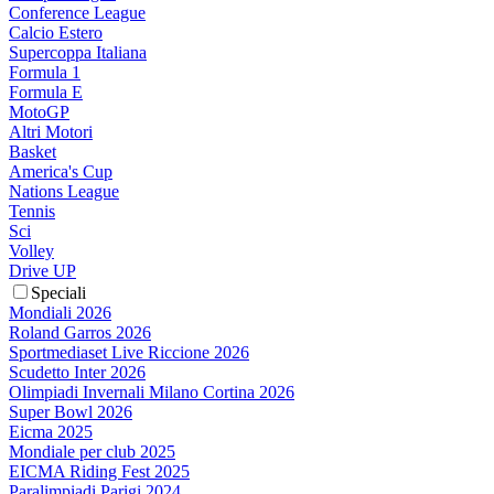
Conference League
Calcio Estero
Supercoppa Italiana
Formula 1
Formula E
MotoGP
Altri Motori
Basket
America's Cup
Nations League
Tennis
Sci
Volley
Drive UP
Speciali
Mondiali 2026
Roland Garros 2026
Sportmediaset Live Riccione 2026
Scudetto Inter 2026
Olimpiadi Invernali Milano Cortina 2026
Super Bowl 2026
Eicma 2025
Mondiale per club 2025
EICMA Riding Fest 2025
Paralimpiadi Parigi 2024