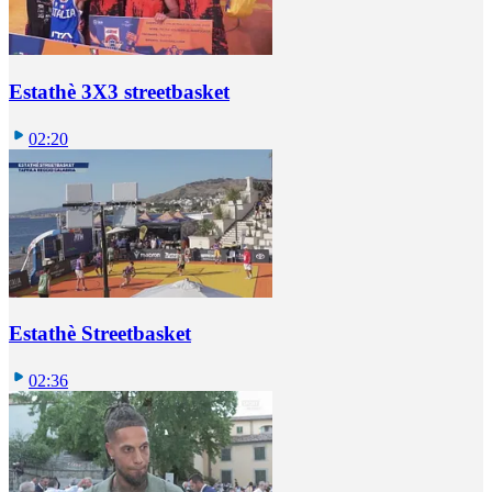
Estathè 3X3 streetbasket
02:20
Estathè Streetbasket
02:36