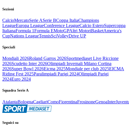
Sezioni
Calcio
Mercato
Serie A
Serie B
Coppa Italia
Champions
League
Europa League
Conference League
Calcio Estero
Supercoppa
Italiana
Formula 1
Formula E
MotoGP
Altri Motori
Basket
America's
Cup
Nations League
Tennis
Sci
Volley
Drive UP
Speciali
Mondiali 2026
Roland Garros 2026
Sportmediaset Live Riccione
2026
Scudetto Inter 2026
Olimpiadi Invernali Milano Cortina
2026
Super Bowl 2026
Eicma 2025
Mondiale per club 2025
EICMA
Riding Fest 2025
Paralimpiadi Parigi 2024
Olimpiadi Parigi
2024
Euro 2024
Squadra Serie A
Atalanta
Bologna
Cagliari
Como
Fiorentina
Frosinone
Genoa
Inter
Juvent
Seguici su