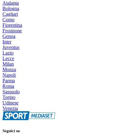
Atalanta
Bologna
Cagliari
Como
Fiorentina
Frosinone
Genoa
Inter
Juventus
Lazio
Lecce
Milan
Monza
Napoli
Parma
Roma
Sassuolo
Torino
Udinese
Venezia
Seguici su