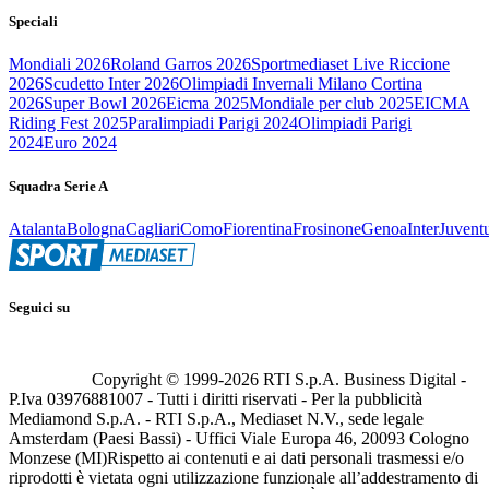
Speciali
Mondiali 2026
Roland Garros 2026
Sportmediaset Live Riccione
2026
Scudetto Inter 2026
Olimpiadi Invernali Milano Cortina
2026
Super Bowl 2026
Eicma 2025
Mondiale per club 2025
EICMA
Riding Fest 2025
Paralimpiadi Parigi 2024
Olimpiadi Parigi
2024
Euro 2024
Squadra Serie A
Atalanta
Bologna
Cagliari
Como
Fiorentina
Frosinone
Genoa
Inter
Juvent
Seguici su
Copyright © 1999-
2026
RTI S.p.A. Business Digital -
P.Iva 03976881007 - Tutti i diritti riservati - Per la pubblicità
Mediamond S.p.A. - RTI S.p.A., Mediaset N.V., sede legale
Amsterdam (Paesi Bassi) - Uffici Viale Europa 46, 20093 Cologno
Monzese (MI)
Rispetto ai contenuti e ai dati personali trasmessi e/o
riprodotti è vietata ogni utilizzazione funzionale all’addestramento di