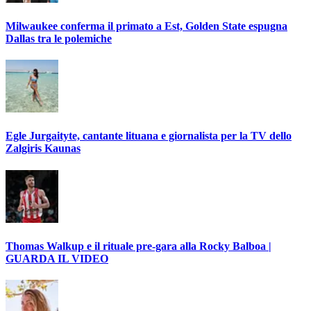
Milwaukee conferma il primato a Est, Golden State espugna
Dallas tra le polemiche
Egle Jurgaityte, cantante lituana e giornalista per la TV dello
Zalgiris Kaunas
Thomas Walkup e il rituale pre-gara alla Rocky Balboa |
GUARDA IL VIDEO