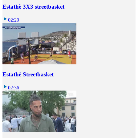
Estathè 3X3 streetbasket
02:20
Estathè Streetbasket
02:36