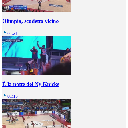
Olimpia, scudetto vicino
01:21
È la notte dei Ny Knicks
01:15