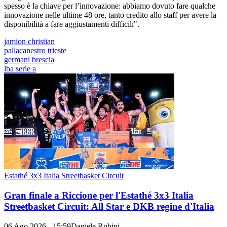
spesso è la chiave per l’innovazione: abbiamo dovuto fare qualche
innovazione nelle ultime 48 ore, tanto credito allo staff per avere la
disponibilità a fare aggiustamenti difficili".
jamion christian
pallacanestro trieste
germani brescia
lba serie a
Estathé 3x3 Italia Streetbasket Circuit
Gran finale a Riccione per l'Estathé 3x3 Italia
Streetbasket Circuit: All Star e DKB regine d'Italia
06 Ago 2026 - 15:59
Daniele Rubini