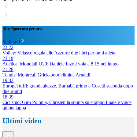
Altri Sport ora per ora
Vedi tutti
23:22
Volley: Velasco regala alle Azzurre due libri per ogni atleta
23:19
Atletica, Mondiali U20: Daniele Inzoli vola a 8.15 nel lungo
21:28
Tennis: Montreal, Griekspoor elimina Arnaldi
19:33
Europei tuffi: grandi altezze, Barnabà primo e Cosetti seconda dopo
due round
18:39
Ciclismo: Giro Polonia, Christen la spunta su strappo finale e vince
quinta tappa
Ultimi video