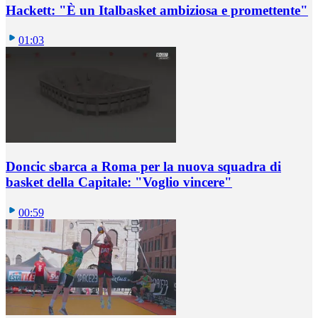
Hackett: "È un Italbasket ambiziosa e promettente"
01:03
Doncic sbarca a Roma per la nuova squadra di
basket della Capitale: "Voglio vincere"
00:59