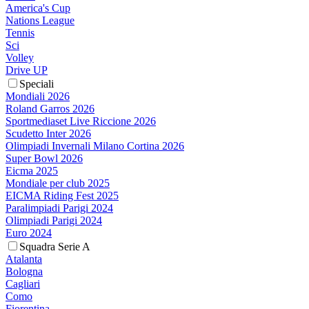
America's Cup
Nations League
Tennis
Sci
Volley
Drive UP
Speciali
Mondiali 2026
Roland Garros 2026
Sportmediaset Live Riccione 2026
Scudetto Inter 2026
Olimpiadi Invernali Milano Cortina 2026
Super Bowl 2026
Eicma 2025
Mondiale per club 2025
EICMA Riding Fest 2025
Paralimpiadi Parigi 2024
Olimpiadi Parigi 2024
Euro 2024
Squadra Serie A
Atalanta
Bologna
Cagliari
Como
Fiorentina