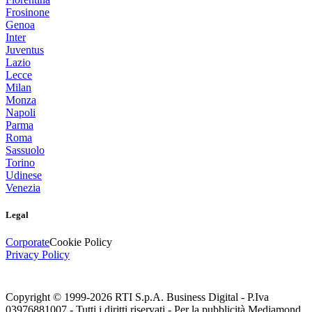
Frosinone
Genoa
Inter
Juventus
Lazio
Lecce
Milan
Monza
Napoli
Parma
Roma
Sassuolo
Torino
Udinese
Venezia
Legal
Corporate
Cookie Policy
Privacy Policy
Copyright © 1999-
2026
RTI S.p.A. Business Digital - P.Iva
03976881007 - Tutti i diritti riservati - Per la pubblicità Mediamond