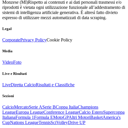
Monzese (MI)
Rispetto ai contenuti e ai dati personali trasmessi e/o
riprodotti è vietata ogni utilizzazione funzionale all’addestramento di
sistemi di intelligenza artificiale generativa. È altresì fatto divieto
espresso di utilizzare mezzi automatizzati di data scraping.
Legal
Corporate
Privacy Policy
Cookie Policy
Media
Video
Foto
Live e Risultati
Live
Diretta Calcio
Risultati e Classifiche
Sezioni
Calcio
Mercato
Serie A
Serie B
Coppa Italia
Champions
League
Europa League
Conference League
Calcio Estero
Supercoppa
Italiana
Formula 1
Formula E
MotoGP
Altri Motori
Basket
America's
Cup
Nations League
Tennis
Sci
Volley
Drive UP