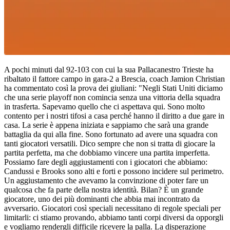
A pochi minuti dal 92-103 con cui la sua Pallacanestro Trieste ha
ribaltato il fattore campo in gara-2 a Brescia, coach Jamion Christian
ha commentato così la prova dei giuliani: "Negli Stati Uniti diciamo
che una serie playoff non comincia senza una vittoria della squadra
in trasferta. Sapevamo quello che ci aspettava qui. Sono molto
contento per i nostri tifosi a casa perché hanno il diritto a due gare in
casa. La serie è appena iniziata e sappiamo che sarà una grande
battaglia da qui alla fine. Sono fortunato ad avere una squadra con
tanti giocatori versatili. Dico sempre che non si tratta di giocare la
partita perfetta, ma che dobbiamo vincere una partita imperfetta.
Possiamo fare degli aggiustamenti con i giocatori che abbiamo:
Candussi e Brooks sono alti e forti e possono incidere sul perimetro.
Un aggiustamento che avevamo la convinzione di poter fare un
qualcosa che fa parte della nostra identità. Bilan? È un grande
giocatore, uno dei più dominanti che abbia mai incontrato da
avversario. Giocatori così speciali necessitano di regole speciali per
limitarli: ci stiamo provando, abbiamo tanti corpi diversi da opporgli
e vogliamo rendergli difficile ricevere la palla. La disperazione