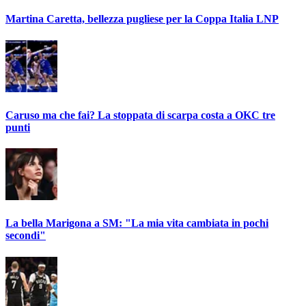
Martina Caretta, bellezza pugliese per la Coppa Italia LNP
Caruso ma che fai? La stoppata di scarpa costa a OKC tre
punti
La bella Marigona a SM: "La mia vita cambiata in pochi
secondi"