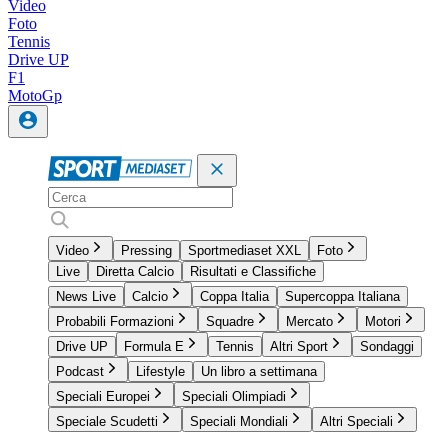
Video
Foto
Tennis
Drive UP
F1
MotoGp
Video
Pressing
Sportmediaset XXL
Foto
Live
Diretta Calcio
Risultati e Classifiche
News Live
Calcio
Coppa Italia
Supercoppa Italiana
Probabili Formazioni
Squadre
Mercato
Motori
Drive UP
Formula E
Tennis
Altri Sport
Sondaggi
Podcast
Lifestyle
Un libro a settimana
Speciali Europei
Speciali Olimpiadi
Speciale Scudetti
Speciali Mondiali
Altri Speciali