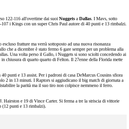
erso 122-116 all'overtime dai suoi
Nuggets
a
Dallas
. I Mavs, sotto
-107 i Kings con un super Chris Paul autore di 40 punti e 13 rimbalzi.
no escluso fratture ma verrà sottoposto ad una nuova risonanza
allo che a dicembre è stato fermo 6 gare sempre per un problema alla
llas. Una volta perso il Gallo, i Nuggets si sono sciolti concedendo ai
o in chiusura di quarto quarto di Felton. Il 27enne della Florida mette
 40 punti e 13 assist. Per i padroni di casa DeMarcus Cousins sfiora
olo 2 in 13 minuti. I Raptors si aggiudicano il big match di giornata a
stabilire la parità ma il suo tiro non colpisce nemmeno il ferro.
Hairston e 19 di Vince Carter. Si ferma a tre la striscia di vittorie
 (12 punti e 13 rimbalzi).