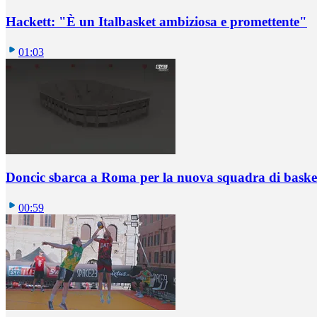
Hackett: "È un Italbasket ambiziosa e promettente"
01:03
Doncic sbarca a Roma per la nuova squadra di basket
00:59