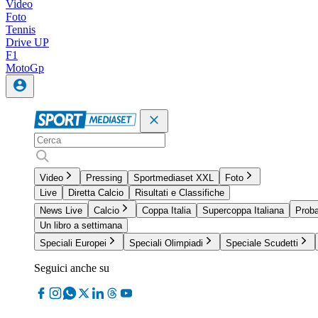
Video
Foto
Tennis
Drive UP
F1
MotoGp
Video
Pressing
Sportmediaset XXL
Foto
Live
Diretta Calcio
Risultati e Classifiche
News Live
Calcio
Coppa Italia
Supercoppa Italiana
Proba
Un libro a settimana
Speciali Europei
Speciali Olimpiadi
Speciale Scudetti
Seguici anche su