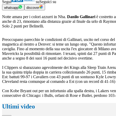
Segui
su
Seguici su
whatsapp
discover
Notte amara per i colori azzurri in Nba.
Danilo Gallinari
è costretto 
anche di 23, rimontano alla distanza grazie al finale da urlo di Raym
Solo 2 punti per Belinelli.
Preoccupano parecchio le condizioni di Gallinari, uscito nel corso del
magnetica al rientro a Denver: si teme un lungo stop. "Questo infortu
caviglia. Fino al momento della sua uscita l'ex giocatore di Milano ave
Mavericks la possibilità di rimontare. I texani, spinti dai 27 punti di 
anche a segno 8 dei suoi 16 punti nel decisivo overtime.
I Clippers si sbarazzano agevolmente dei Kings alla Sleep Train Arena
la sua quinta tripla doppia in carriera collezionando 26 punti, 15 rimb
Est: battuti 99-97 i Cavaliers con 43 punti di un sontuoso Kyle Lowry, a
Cleveland resta comunque al comando a Est (con un record di 41-16) 
Con Kobe Bryant out per un infortunio alla spalla destra, i Lakers vengo
consecutive di Chicago: i Bulls, orfani di Rose e Butler, perdono 103-
Ultimi video