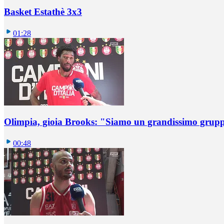
Basket Estathè 3x3
01:28
Olimpia, gioia Brooks: "Siamo un grandissimo grup
00:48