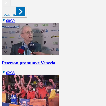
Vedi tutti
00:39
Peterson promuove Venezia
02:38