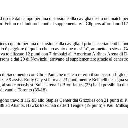
ad uscire dal campo per una distorsione alla caviglia destra nel match p
ond Felton e chiudono i conti al supplementare. I Clippers affondano 117
 terzo quarto per una distorsione alla caviglia. I primi accertamenti han
nio è peggiore di quello che ho avuto due mesi fa", ammette lo stesso G
va totalizzato 12 punti con 7 rimbalzi all'American Airlines Arena di Da
Parsons e dai 20 di Nowitzki, arrivano al supplementare grazie al canestr
 di Sacramento con Chris Paul che mette a referto il suo season-high da
alzi e 9 assist. Rudy Gay si ferma a 23 punti mentre Belinelli ne segna s
l suo career-best. Sulla sirena LeBron James (25) ha la possibilità di ri
davanti a Toronto (39-18).
no travolti 112-95 allo Staples Center dai Grizzlies con 21 punti di P.J. 
88 ad Atlanta. Hawks trascinati da Jeff Teague (19 punti) e Paul Millsap