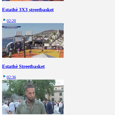
Estathè 3X3 streetbasket
02:20
Estathè Streetbasket
02:36