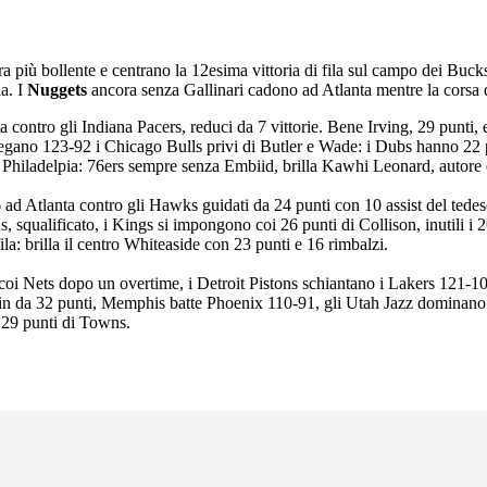
a più bollente e centrano la 12esima vittoria di fila sul campo dei Buck
ia. I
Nuggets
ancora senza Gallinari cadono ad Atlanta mentre la corsa 
ontro gli Indiana Pacers, reduci da 7 vittorie. Bene Irving, 29 punti, 
e piegano 123-92 i Chicago Bulls privi di Butler e Wade: i Dubs hanno 
 Philadelpia: 76ers sempre senza Embiid, brilla Kawhi Leonard, autore 
d Atlanta contro gli Hawks guidati da 24 punti con 10 assist del tedes
 squalificato, i Kings si impongono coi 26 punti di Collison, inutili i
a: brilla il centro Whiteaside con 23 punti e 16 rimbalzi.
oi Nets dopo un overtime, i Detroit Pistons schiantano i Lakers 121-1
fin da 32 punti, Memphis batte Phoenix 110-91, gli Utah Jazz dominan
 29 punti di Towns.