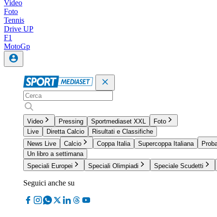
Video
Foto
Tennis
Drive UP
F1
MotoGp
Video
Pressing
Sportmediaset XXL
Foto
Live
Diretta Calcio
Risultati e Classifiche
News Live
Calcio
Coppa Italia
Supercoppa Italiana
Proba
Un libro a settimana
Speciali Europei
Speciali Olimpiadi
Speciale Scudetti
Seguici anche su