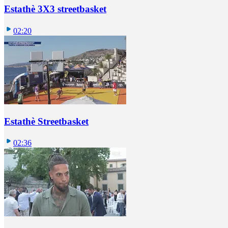
Estathè 3X3 streetbasket
02:20
Estathè Streetbasket
02:36