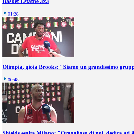
Basket Estathè 3x3
01:28
Olimpia, gioia Brooks: "Siamo un grandissimo grup
00:48
Shields esalta Milano: "Orgoglioso di noi, dedica ad