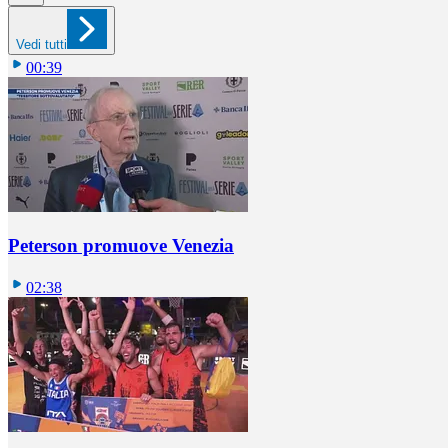
Vedi tutti
00:39
Peterson promuove Venezia
02:38