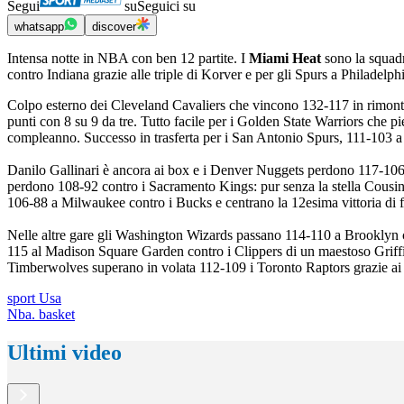
Segui
su
Seguici su
whatsapp
discover
Intensa notte in NBA con ben 12 partite. I
Miami Heat
sono la squadr
contro Indiana grazie alle triple di Korver e per gli Spurs a Philadelph
Colpo esterno dei Cleveland Cavaliers che vincono 132-117 in rimonta c
punti con 8 su 9 da tre. Tutto facile per i Golden State Warriors ch
compleanno. Successo in trasferta per i San Antonio Spurs, 111-103 a
Danilo Gallinari è ancora ai box e i Denver Nuggets perdono 117-106 a
perdono 108-92 contro i Sacramento Kings: pur senza la stella Cousins,
106-88 a Milwaukee contro i Bucks e centrano la 12esima vittoria di fil
Nelle altre gare gli Washington Wizards passano 114-110 a Brooklyn c
115 al Madison Square Garden contro i Clippers di un maestoso Grif
Timberwolves superano in volata 112-109 i Toronto Raptors grazie ai
sport Usa
Nba. basket
Ultimi video