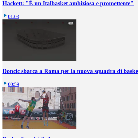
Hackett: "È un Italbasket ambiziosa e promettente"
01:03
Doncic sbarca a Roma per la nuova squadra di basket
00:59