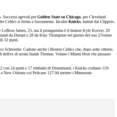
s. Successi agevoli per
Golden State su Chicago
, per Cleveland
dei Celtics si ferma a Sacramento. Incubo
Knicks
, battuti dai Clippers.
e LeBron James, 25, ma il protagonista è il tiratore Kyle Korver, 29
22 punti da Durant e 28 da Klay Thompson nel giorno del suo 27esimo
di 32 punti.
co Schroeder. Cadono anche i Boston Celtics che, dopo sette vittorie,
 26 dell'ex di serata Isaiah Thomas. Volano i Miami Heat che passano
02 con 24 punti e 17 rimbalzi di Drummond, i Knicks crollano 119-
o a New Orleans coi Pelicans 127-94 mentre i Minnesota