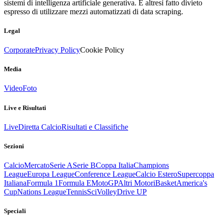
sistemi di intelligenza artificiale generativa. È altresì fatto divieto
espresso di utilizzare mezzi automatizzati di data scraping.
Legal
Corporate
Privacy Policy
Cookie Policy
Media
Video
Foto
Live e Risultati
Live
Diretta Calcio
Risultati e Classifiche
Sezioni
Calcio
Mercato
Serie A
Serie B
Coppa Italia
Champions
League
Europa League
Conference League
Calcio Estero
Supercoppa
Italiana
Formula 1
Formula E
MotoGP
Altri Motori
Basket
America's
Cup
Nations League
Tennis
Sci
Volley
Drive UP
Speciali