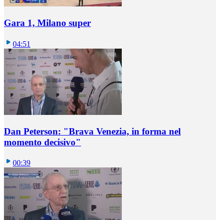
Gara 1, Milano super
04:51
Dan Peterson: "Brava Venezia, in forma nel
momento decisivo"
00:39