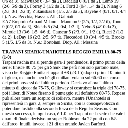
0/6 da 3), Mawugbe 6 (3/4 da 2), Badalau 0 (0/1 da 2), Lamb 19
(2/6, 5/9 da 3), Forray 3 (1/2 da 3), Ford 3 (0/4, 1/4 da 3), Niang 6
(2/3, 0/1, 2/2 tl), Zukauskas 8 (1/5, 2/5 da 3), Bayehe 4 (0/1, 0/1, 4/4
tl). N.e.: Pecchia, Hassan. All.: Galbiati
EA7 Emporio Armani Milano – Mannion 9 (2/5, 1/2, 2/2 tl), Tonut
0 (0/2, 0/1 da 3), Shields 5 (2/4, 0/4, 1/2 tl), Nebo 8 (4/10 da 2),
Mirotic 13 (3/6, 1/5, 4/6 tl), Causeur 5 (2/3, 0/1, 1/2 tl), Ricci 2 (1/2
da 2), LeDay 16 (2/3, 2/5, 6/7 tl), Flaccadori 10 (3/4, 4/5 tl), Brooks
5 (1/5, 1/5 da 3). N.e.: Bortolani, Diop. All.: Messina
TRAPANI SHARK-UNAHOTELS REGGIO EMILIA 80-75
(1-0)
Trapani rischia ma si prende gara-1 prendendosi il primo punto della
serie: finisce 80-75 per gli Shark che però non solo partono male,
visto che Reggio Emilia strappa il +8 (23-15) dopo i primi 10 minuti
di gioco, ma anche perché gli emiliani volano sul 66-60 nel corso
dei primi possessi dell'ultimo periodo. Decisivo allora l'ultimo
minuto di gioco: da 75-75, Galloway si costruisce la tripla del 78-75,
poi i liberi di Notae fissano il punteggio sul definitivo 80-75. Repesa
può allora tirare un sospiro di sollievo, mentre l'Unahotels si
ripresenterà in gara-2, sempre in Sicilia, con la consapevolezza di
poter dare fastidio alla seconda forza della Regular Season. Con
questo successo, in ogni caso, è 1-0 per Trapani nella serie che vale i
quarti di finale: decisivo un super Robinson da 22 punti con 6/8
dall'arco. Inutili, invece, i 21 di un grande Jaylen Barford.