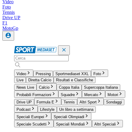
Video
Foto
Tennis
Drive UP
F1
MotoGp
Video
Pressing
Sportmediaset XXL
Foto
Live
Diretta Calcio
Risultati e Classifiche
News Live
Calcio
Coppa Italia
Supercoppa Italiana
Probabili Formazioni
Squadre
Mercato
Motori
Drive UP
Formula E
Tennis
Altri Sport
Sondaggi
Podcast
Lifestyle
Un libro a settimana
Speciali Europei
Speciali Olimpiadi
Speciale Scudetti
Speciali Mondiali
Altri Speciali