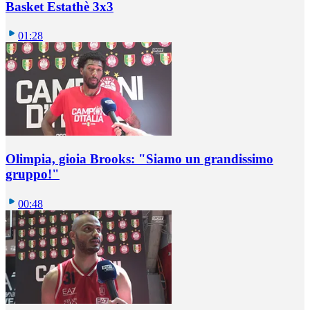
Basket Estathè 3x3
01:28
Olimpia, gioia Brooks: "Siamo un grandissimo
gruppo!"
00:48