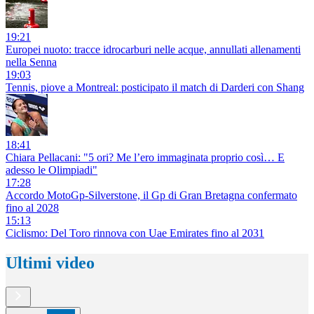
19:21
Europei nuoto: tracce idrocarburi nelle acque, annullati allenamenti
nella Senna
19:03
Tennis, piove a Montreal: posticipato il match di Darderi con Shang
18:41
Chiara Pellacani: "5 ori? Me l’ero immaginata proprio così… E
adesso le Olimpiadi"
17:28
Accordo MotoGp-Silverstone, il Gp di Gran Bretagna confermato
fino al 2028
15:13
Ciclismo: Del Toro rinnova con Uae Emirates fino al 2031
Ultimi video