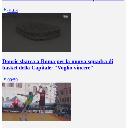
01:03
Doncic sbarca a Roma per la nuova squadra di
basket della Capitale: "Voglio vincere"
00:59