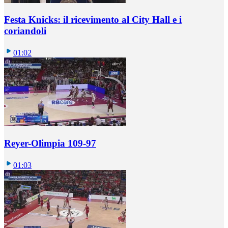
Festa Knicks: il ricevimento al City Hall e i
coriandoli
01:02
Reyer-Olimpia 109-97
01:03