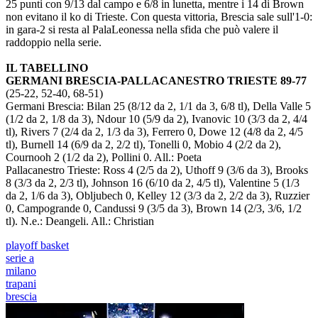
25 punti con 9/13 dal campo e 6/8 in lunetta, mentre i 14 di Brown
non evitano il ko di Trieste. Con questa vittoria, Brescia sale sull'1-0:
in gara-2 si resta al PalaLeonessa nella sfida che può valere il
raddoppio nella serie.
IL TABELLINO
GERMANI BRESCIA-PALLACANESTRO TRIESTE 89-77
(25-22, 52-40, 68-51)
Germani Brescia: Bilan 25 (8/12 da 2, 1/1 da 3, 6/8 tl), Della Valle 5
(1/2 da 2, 1/8 da 3), Ndour 10 (5/9 da 2), Ivanovic 10 (3/3 da 2, 4/4
tl), Rivers 7 (2/4 da 2, 1/3 da 3), Ferrero 0, Dowe 12 (4/8 da 2, 4/5
tl), Burnell 14 (6/9 da 2, 2/2 tl), Tonelli 0, Mobio 4 (2/2 da 2),
Cournooh 2 (1/2 da 2), Pollini 0. All.: Poeta
Pallacanestro Trieste: Ross 4 (2/5 da 2), Uthoff 9 (3/6 da 3), Brooks
8 (3/3 da 2, 2/3 tl), Johnson 16 (6/10 da 2, 4/5 tl), Valentine 5 (1/3
da 2, 1/6 da 3), Obljubech 0, Kelley 12 (3/3 da 2, 2/2 da 3), Ruzzier
0, Campogrande 0, Candussi 9 (3/5 da 3), Brown 14 (2/3, 3/6, 1/2
tl). N.e.: Deangeli. All.: Christian
playoff basket
serie a
milano
trapani
brescia