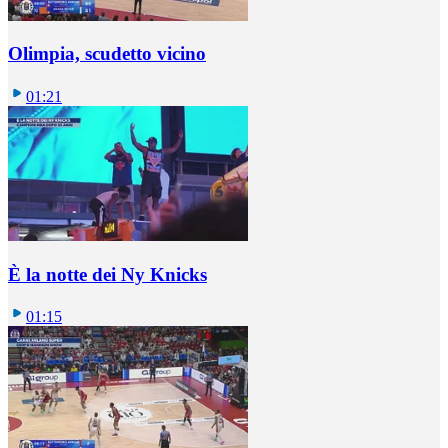
Olimpia, scudetto vicino
01:21
È la notte dei Ny Knicks
01:15