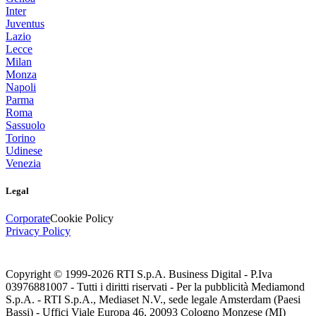
Inter
Juventus
Lazio
Lecce
Milan
Monza
Napoli
Parma
Roma
Sassuolo
Torino
Udinese
Venezia
Legal
Corporate
Cookie Policy
Privacy Policy
Copyright © 1999-
2026
RTI S.p.A. Business Digital - P.Iva
03976881007 - Tutti i diritti riservati - Per la pubblicità Mediamond
S.p.A. - RTI S.p.A., Mediaset N.V., sede legale Amsterdam (Paesi
Bassi) - Uffici Viale Europa 46, 20093 Cologno Monzese (MI)