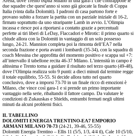
Arena, dove Trento ospita Milano in una gara-1 che contrappone le
due squadre che quest’anno si sono già giocate la finale di Coppa
Italia (vinta dalla Dolomiti). I padroni di casa partono forte e
provano subito a forzare la partita con un parziale iniziale di 16-2,
firmato soprattutto da uno straripante Lamb in avvio. L’Olimpia
incassa e riesce poi a riportarsi a contatto grazie a percentuali
perfette ai tiri liberi di LeDay, Flaccadori e Mirotic: il primo quarto si
chiude allora con la Dolomiti in vantaggio di un solo possesso
lungo, 24-21. Mannion completa poi la rimonta dell’EA7 nella
seconda frazione e porta avanti i lombardi (35-34), con la squadra di
coach Messina che approfitta del momento positivo e scappa sul +7:
all’intervallo il tabellone recita 46-37 Milano. L’intensità in campo è
altissima e Trento torna a guidare il risultato nel terzo quarto (49-48),
dove l’Olimpia realizza solo 9 punti: a dieci minuti dal termine regge
il totale equilibrio, 55-55. Si decide allora tutto nel quarto
conclusivo, dove a imporsi 73-70 in un finale ricco di emozioni è
Milano, che vince così gara-1 e si prende un primo importante
vantaggio nella serie, ribaltando il fattore campo. Da valutare le
condizioni di Zukauskas e Shields, entrambi fermati negli ultimi
minuti da alcuni problemi fisici.
IL TABELLINO
DOLOMITI ENERGIA TRENTINO-EA7 EMPORIO
ARMANI MILANO 70-73
(24-21, 39-46, 55-55)
Dolomiti Energia Trentino – Ellis 11 (5/5, 1/3, 4/4 tl), Cale 10 (5/10,