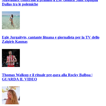
Dallas tra le polemiche
Egle Jurgaityte, cantante lituana e giornalista per la TV dello
Zalgiris Kaunas
Thomas Walkup e il rituale pre-gara alla Rocky Balboa |
GUARDA IL VIDEO