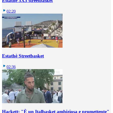
Estathè 3X3 streetbasket
02:20
Estathè Streetbasket
02:36
Hackett: "È un Italbasket ambiziosa e promettente"