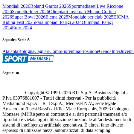
Mondiali 2026
Roland Garros 2026
Sportmediaset Live Riccione
2026
Scudetto Inter 2026
Olimpiadi Invernali Milano Cortina
2026
Super Bowl 2026
Eicma 2025
Mondiale per club 2025
EICMA
Riding Fest 2025
Paralimpiadi Parigi 2024
Olimpiadi Parigi
2024
Euro 2024
Squadra Serie A
Atalanta
Bologna
Cagliari
Como
Fiorentina
Frosinone
Genoa
Inter
Juvent
Seguici su
Copyright © 1999-
2026
RTI S.p.A. Business Digital -
P.Iva 03976881007 - Tutti i diritti riservati - Per la pubblicità
Mediamond S.p.A. - RTI S.p.A., Mediaset N.V., sede legale
Amsterdam (Paesi Bassi) - Uffici Viale Europa 46, 20093 Cologno
Monzese (MI)
Rispetto ai contenuti e ai dati personali trasmessi e/o
riprodotti è vietata ogni utilizzazione funzionale all’addestramento di
sistemi di intelligenza artificiale generativa. È altresì fatto divieto
espresso di utilizzare mezzi automatizzati di data scraping.