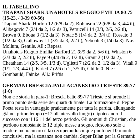
IL TABELLINO
TRAPANI SHARK-UNAHOTELS REGGIO EMILIA 80-75
(15-23, 40-39 60-56)
Trapani Shark: Horton 12 (6/8 da 2), Robinson 22 (6/8 da 3, 4/4 tl),
Alibegovic 7 (2/4 da 2, 1/2 da 3), Petrucelli 14 (3/3, 2/6, 2/2 tl),
Brown 0, Eboua 3 (1/2 da 3), Notae 5 (1/4 da 2, 3/4 tl), Rossato 3
(1/2 da 3), Galloway 11 (3/5 da 3, 2/2 tl), Yeboah 3 (1/4 da 3). N.e.:
Mollura, Gentile. All.: Repesa
Unahotels Reggio Emilia: Barford 21 (8/9 da 2, 5/6 tl), Winston 6
(2/3 da 2, 2/2 tl), Faye 9 (4/4 da 2, 1/2 tl), Grant 2 (1/2 da 2),
Cheatham 14 (2/5, 3/5, 1/3 tl), Uglietti 7 (2/2 da 2, 1/2 da 3), Vitali 9
(1/1, 1/3, 4/4 tl), Faried 7 (2/6 da 2, 3/5 tl), Chillo 0. N.e.:
Gombauld, Fainke. All.: Priftis
GERMANI BRESCIA-PALLACANESTRO TRIESTE 89-77
(1-0)
Non c'è storia in gara-1: Brescia batte 89-77 Trieste e si prende il
primo punto della serie dei quarti di finale. La formazione di Peppe
Poeta resta in vantaggio praticamente per tutta la partita, allungando
già nel primo tempo (+12 all'intervallo lungo) e ipotecando il
successo con il 16-11 del terzo periodo. Gli uomini di Christian, che
perdono nonostante le 12 triple messe a segno, riescono solo a
rendere meno amaro il ko recuperando cinque punti nei 10 minuti
conclusivi, ma la sostanza non cambia. Super Bilan per la Germani: