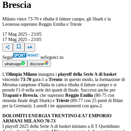
Brescia
Milano vince 73-70 e ribalta il fattore campo, gli Shark e la
Leonessa superano Reggio Emilia e Trieste
17 Mag 2025 - 23:05
17 Mag 2025 - 23:05
Segui
su
Seguici su
whatsapp
discover
L'
Olimpia Milano
inaugura i
playoff della Serie A di basket
vincendo
73-70
gara-1 a
Trento
: in questo modo, la formazione di
Messina campione d'Italia in carica ribalta il fattore campo e si
prende l'1-0 nella serie dei quarti di finale. Successi anche per
Trapani e Brescia
, che superano
Reggio Emilia
(80-75 con
rimonta finale degli Shark) e
Trieste
(89-77 con 25 punti di Bilan
per la Germani). Lunedì i tre appuntamenti con gara-2.
DOLOMITI ENERGIA TRENTINO-EA7 EMPORIO
ARMANI MILANO 70-73
I playoff 2025 della Serie A di basket iniziano a Il T Quotidiano