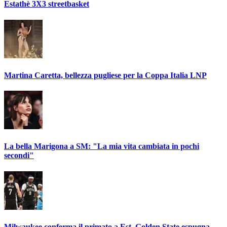
Estathè 3X3 streetbasket
Martina Caretta, bellezza pugliese per la Coppa Italia LNP
La bella Marigona a SM: "La mia vita cambiata in pochi
secondi"
Milwaukee conferma il primato a Est, Golden State espugna