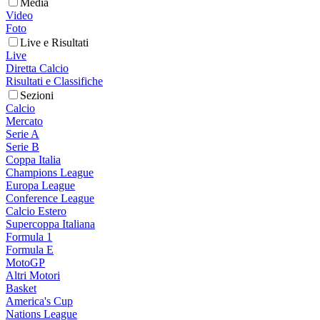
Media
Video
Foto
Live e Risultati
Live
Diretta Calcio
Risultati e Classifiche
Sezioni
Calcio
Mercato
Serie A
Serie B
Coppa Italia
Champions League
Europa League
Conference League
Calcio Estero
Supercoppa Italiana
Formula 1
Formula E
MotoGP
Altri Motori
Basket
America's Cup
Nations League