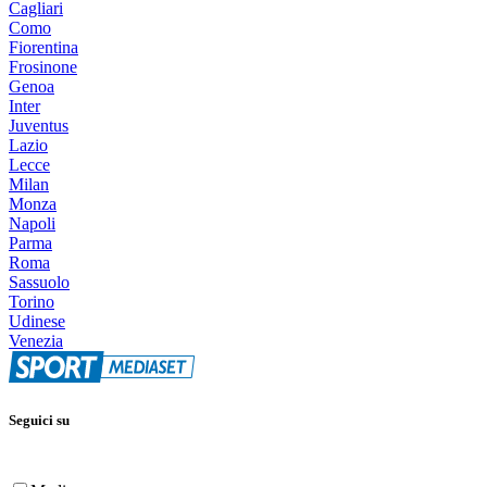
Cagliari
Como
Fiorentina
Frosinone
Genoa
Inter
Juventus
Lazio
Lecce
Milan
Monza
Napoli
Parma
Roma
Sassuolo
Torino
Udinese
Venezia
Seguici su