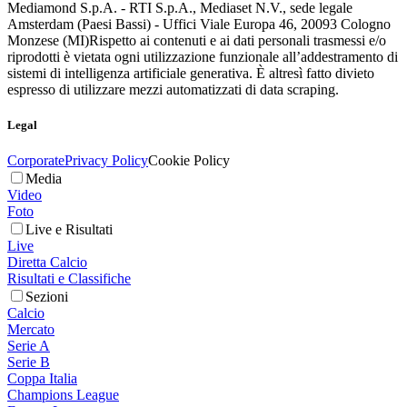
Mediamond S.p.A. - RTI S.p.A., Mediaset N.V., sede legale
Amsterdam (Paesi Bassi) - Uffici Viale Europa 46, 20093 Cologno
Monzese (MI)
Rispetto ai contenuti e ai dati personali trasmessi e/o
riprodotti è vietata ogni utilizzazione funzionale all’addestramento di
sistemi di intelligenza artificiale generativa. È altresì fatto divieto
espresso di utilizzare mezzi automatizzati di data scraping.
Legal
Corporate
Privacy Policy
Cookie Policy
Media
Video
Foto
Live e Risultati
Live
Diretta Calcio
Risultati e Classifiche
Sezioni
Calcio
Mercato
Serie A
Serie B
Coppa Italia
Champions League