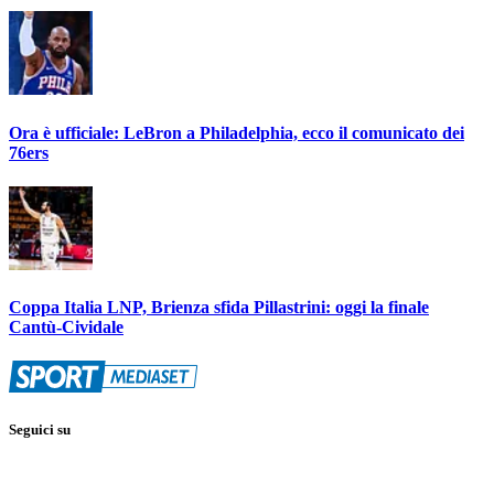
Ora è ufficiale: LeBron a Philadelphia, ecco il comunicato dei
76ers
Coppa Italia LNP, Brienza sfida Pillastrini: oggi la finale
Cantù-Cividale
Seguici su