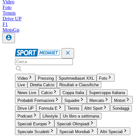
Video
Foto
Tennis
Drive UP
F1
MotoGp
Video
Pressing
Sportmediaset XXL
Foto
Live
Diretta Calcio
Risultati e Classifiche
News Live
Calcio
Coppa Italia
Supercoppa Italiana
Probabili Formazioni
Squadre
Mercato
Motori
Drive UP
Formula E
Tennis
Altri Sport
Sondaggi
Podcast
Lifestyle
Un libro a settimana
Speciali Europei
Speciali Olimpiadi
Speciale Scudetti
Speciali Mondiali
Altri Speciali