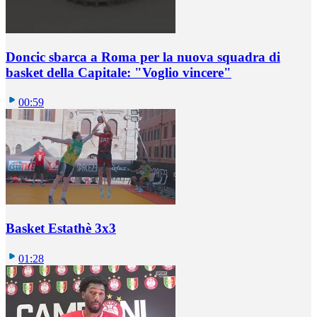
Doncic sbarca a Roma per la nuova squadra di
basket della Capitale: "Voglio vincere"
00:59
Basket Estathè 3x3
01:28