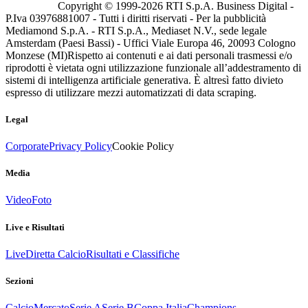
Copyright © 1999-
2026
RTI S.p.A. Business Digital -
P.Iva 03976881007 - Tutti i diritti riservati - Per la pubblicità
Mediamond S.p.A. - RTI S.p.A., Mediaset N.V., sede legale
Amsterdam (Paesi Bassi) - Uffici Viale Europa 46, 20093 Cologno
Monzese (MI)
Rispetto ai contenuti e ai dati personali trasmessi e/o
riprodotti è vietata ogni utilizzazione funzionale all’addestramento di
sistemi di intelligenza artificiale generativa. È altresì fatto divieto
espresso di utilizzare mezzi automatizzati di data scraping.
Legal
Corporate
Privacy Policy
Cookie Policy
Media
Video
Foto
Live e Risultati
Live
Diretta Calcio
Risultati e Classifiche
Sezioni
Calcio
Mercato
Serie A
Serie B
Coppa Italia
Champions