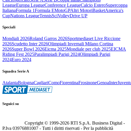
League
Europa League
Conference League
Calcio Estero
Supercoppa
Italiana
Formula 1
Formula E
MotoGP
Altri Motori
Basket
America's
Cup
Nations League
Tennis
Sci
Volley
Drive UP
Speciali
Mondiali 2026
Roland Garros 2026
Sportmediaset Live Riccione
2026
Scudetto Inter 2026
Olimpiadi Invernali Milano Cortina
2026
Super Bowl 2026
Eicma 2025
Mondiale per club 2025
EICMA
Riding Fest 2025
Paralimpiadi Parigi 2024
Olimpiadi Parigi
2024
Euro 2024
Squadra Serie A
Atalanta
Bologna
Cagliari
Como
Fiorentina
Frosinone
Genoa
Inter
Juvent
Seguici su
Copyright © 1999-
2026
RTI S.p.A. Business Digital -
P.Iva 03976881007 - Tutti i diritti riservati - Per la pubblicità