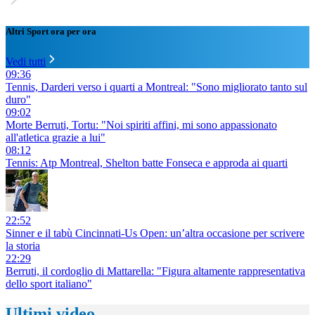
Altri Sport ora per ora
Vedi tutti
09:36
Tennis, Darderi verso i quarti a Montreal: "Sono migliorato tanto sul
duro"
09:02
Morte Berruti, Tortu: "Noi spiriti affini, mi sono appassionato
all'atletica grazie a lui"
08:12
Tennis: Atp Montreal, Shelton batte Fonseca e approda ai quarti
22:52
Sinner e il tabù Cincinnati-Us Open: un’altra occasione per scrivere
la storia
22:29
Berruti, il cordoglio di Mattarella: "Figura altamente rappresentativa
dello sport italiano"
Ultimi video