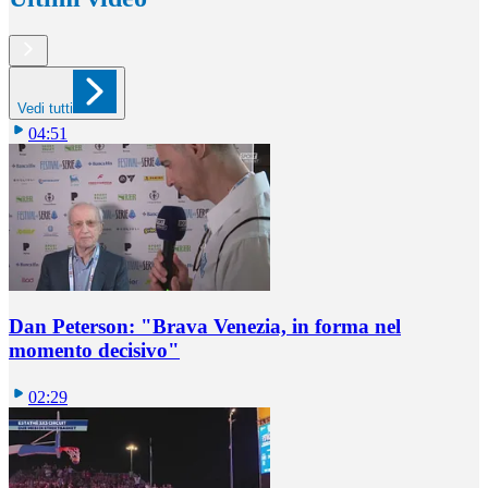
Vedi tutti
04:51
Dan Peterson: "Brava Venezia, in forma nel
momento decisivo"
02:29