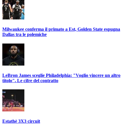
Milwaukee conferma il primato a Est, Golden State espugna
Dallas tra le polemiche
LeBron James sceglie Philadelphia: "Voglio vincere un altro
titolo". Le cifre del contratto
Estathè 3X3 circuit