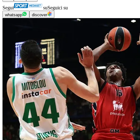
Segui
su
Seguici su
whatsapp
discover