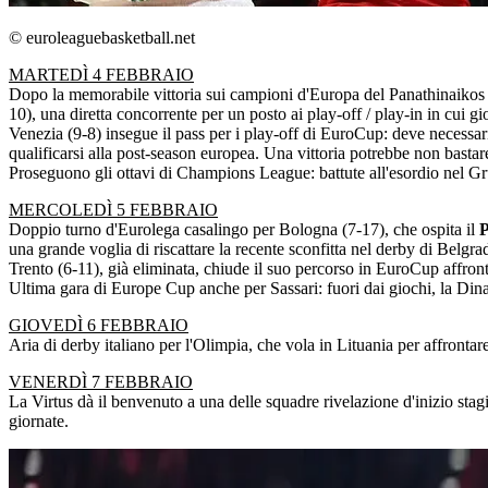
© euroleaguebasketball.net
MARTEDÌ 4 FEBBRAIO
Dopo la memorabile vittoria sui campioni d'Europa del Panathinaikos n
10), una diretta concorrente per un posto ai play-off / play-in in cu
Venezia (9-8) insegue il pass per i play-off di EuroCup: deve necessar
qualificarsi alla post-season europea. Una vittoria potrebbe non bastar
Proseguono gli ottavi di Champions League: battute all'esordio nel Gru
MERCOLEDÌ 5 FEBBRAIO
Doppio turno d'Eurolega casalingo per Bologna (7-17), che ospita il
P
una grande voglia di riscattare la recente sconfitta nel derby di Belgra
Trento (6-11), già eliminata, chiude il suo percorso in EuroCup affron
Ultima gara di Europe Cup anche per Sassari: fuori dai giochi, la Din
GIOVEDÌ 6 FEBBRAIO
Aria di derby italiano per l'Olimpia, che vola in Lituania per affrontar
VENERDÌ 7 FEBBRAIO
La Virtus dà il benvenuto a una delle squadre rivelazione d'inizio stag
giornate.