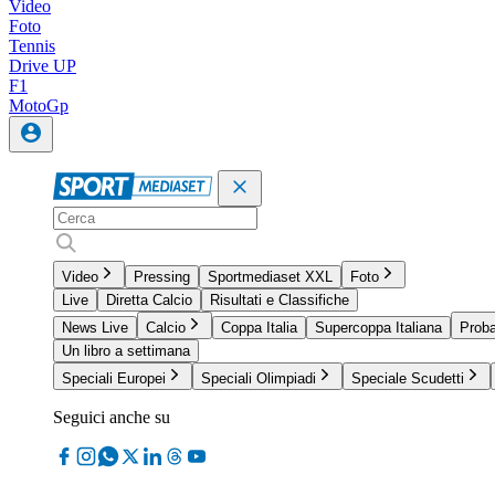
Video
Foto
Tennis
Drive UP
F1
MotoGp
Video
Pressing
Sportmediaset XXL
Foto
Live
Diretta Calcio
Risultati e Classifiche
News Live
Calcio
Coppa Italia
Supercoppa Italiana
Proba
Un libro a settimana
Speciali Europei
Speciali Olimpiadi
Speciale Scudetti
Seguici anche su