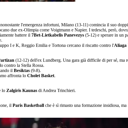
onostante l'emergenza infortuni, Milano (13-11) comincia il suo doppio
i giocano due ex-Olimpia come Voigtmann e Napier. I tedeschi, però, dovr
iamente battere il
7Bet-Lietkabelis Panevezys
(5-12) e sperare in un 
e.
ppo I e K, Reggio Emilia e Tortona cercano il riscatto contro l'
Aliaga
artizan
(12-12) dell'ex Lundberg. Una gara già difficile di per sé, ma r
do contro la Stella Rossa.
tando il
Besiktas
(9-8).
amo affronta lo
Cholet Basket
.
e lo
Zalgiris Kaunas
di Andrea Trinchieri.
ione, il
Paris Basketball
che è sì rimasto una formazione insidiosa, ma 