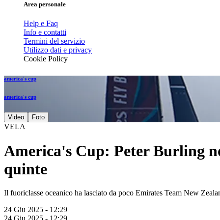
Area personale
Help e Faq
Info e contatti
Termini del servizio
Utilizzo dati e privacy
Cookie Policy
america's cup
america's cup
Video
Foto
VELA
America's Cup: Peter Burling no
quinte
Il fuoriclasse oceanico ha lasciato da poco Emirates Team New Zealan
24 Giu 2025 - 12:29
24 Giu 2025 - 12:29