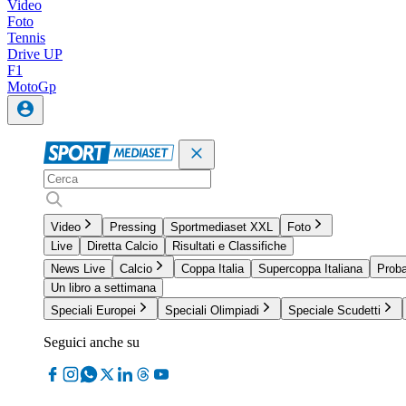
Video
Foto
Tennis
Drive UP
F1
MotoGp
Video
Pressing
Sportmediaset XXL
Foto
Live
Diretta Calcio
Risultati e Classifiche
News Live
Calcio
Coppa Italia
Supercoppa Italiana
Proba
Un libro a settimana
Speciali Europei
Speciali Olimpiadi
Speciale Scudetti
Seguici anche su