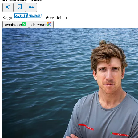
Segui
su
Seguici su
whatsapp
discover