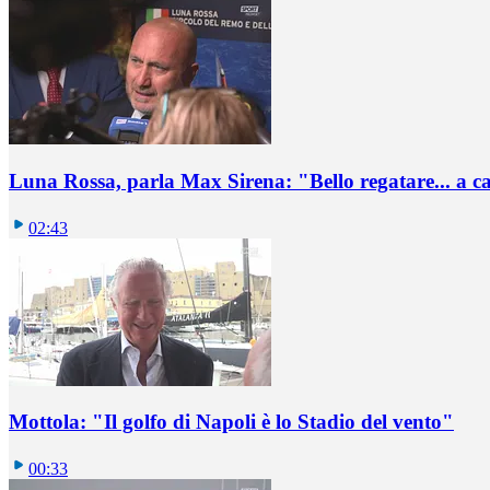
Luna Rossa, parla Max Sirena: "Bello regatare... a c
02:43
Mottola: "Il golfo di Napoli è lo Stadio del vento"
00:33