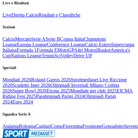
Live e Risultati
Live
Diretta Calcio
Risultati e Classifiche
Sezioni
Calcio
Mercato
Serie A
Serie B
Coppa Italia
Champions
League
Europa League
Conference League
Calcio Estero
Supercoppa
Italiana
Formula 1
Formula E
MotoGP
Altri Motori
Basket
America's
Cup
Nations League
Tennis
Sci
Volley
Drive UP
Speciali
Mondiali 2026
Roland Garros 2026
Sportmediaset Live Riccione
2026
Scudetto Inter 2026
Olimpiadi Invernali Milano Cortina
2026
Super Bowl 2026
Eicma 2025
Mondiale per club 2025
EICMA
Riding Fest 2025
Paralimpiadi Parigi 2024
Olimpiadi Parigi
2024
Euro 2024
Squadra Serie A
Atalanta
Bologna
Cagliari
Como
Fiorentina
Frosinone
Genoa
Inter
Juvent