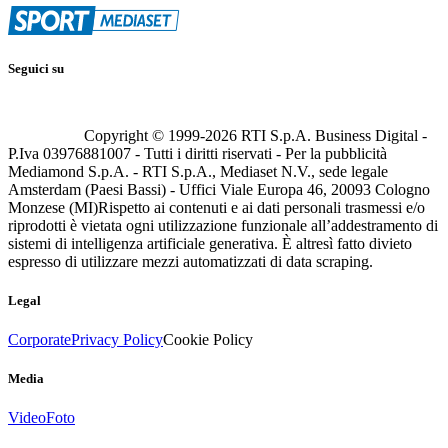
Seguici su
Copyright © 1999-
2026
RTI S.p.A. Business Digital -
P.Iva 03976881007 - Tutti i diritti riservati - Per la pubblicità
Mediamond S.p.A. - RTI S.p.A., Mediaset N.V., sede legale
Amsterdam (Paesi Bassi) - Uffici Viale Europa 46, 20093 Cologno
Monzese (MI)
Rispetto ai contenuti e ai dati personali trasmessi e/o
riprodotti è vietata ogni utilizzazione funzionale all’addestramento di
sistemi di intelligenza artificiale generativa. È altresì fatto divieto
espresso di utilizzare mezzi automatizzati di data scraping.
Legal
Corporate
Privacy Policy
Cookie Policy
Media
Video
Foto