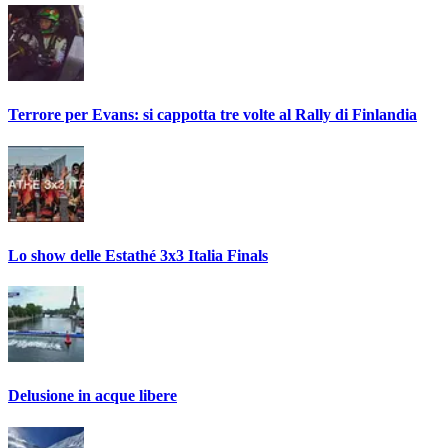
Terrore per Evans: si cappotta tre volte al Rally di Finlandia
Lo show delle Estathé 3x3 Italia Finals
Delusione in acque libere