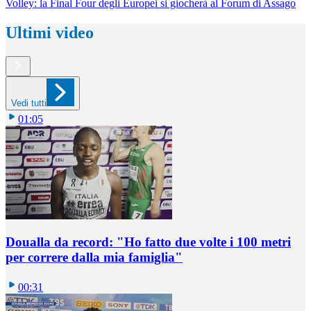
Volley: la Final Four degli Europei si giocherà al Forum di Assago
Ultimi video
Vedi tutti
01:05
Doualla da record: "Ho fatto due volte i 100 metri
per correre dalla mia famiglia"
00:31