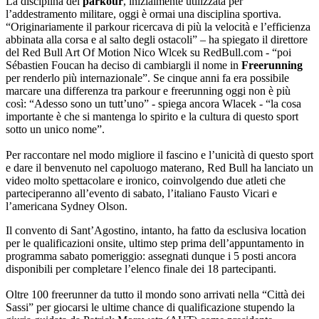
La disciplina del
parkour
, inizialmente utilizzata per
l’addestramento militare, oggi è ormai una disciplina sportiva.
“Originariamente il parkour ricercava di più la velocità e l’efficienza
abbinata alla corsa e al salto degli ostacoli” – ha spiegato il direttore
del Red Bull Art Of Motion Nico Wlcek su RedBull.com - “poi
Sébastien Foucan ha deciso di cambiargli il nome in
Freerunning
per renderlo più internazionale”. Se cinque anni fa era possibile
marcare una differenza tra parkour e freerunning oggi non è più
così: “Adesso sono un tutt’uno” - spiega ancora Wlacek - “la cosa
importante è che si mantenga lo spirito e la cultura di questo sport
sotto un unico nome”.
Per raccontare nel modo migliore il fascino e l’unicità di questo sport
e dare il benvenuto nel capoluogo materano, Red Bull ha lanciato un
video molto spettacolare e ironico, coinvolgendo due atleti che
parteciperanno all’evento di sabato, l’italiano Fausto Vicari e
l’americana Sydney Olson.
Il convento di Sant’Agostino, intanto, ha fatto da esclusiva location
per le qualificazioni onsite, ultimo step prima dell’appuntamento in
programma sabato pomeriggio: assegnati dunque i 5 posti ancora
disponibili per completare l’elenco finale dei 18 partecipanti.
Oltre 100 freerunner da tutto il mondo sono arrivati nella “Città dei
Sassi” per giocarsi le ultime chance di qualificazione stupendo la