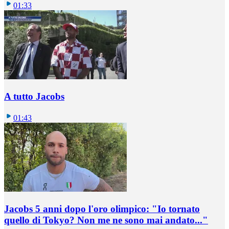
01:33
A tutto Jacobs
01:43
Jacobs 5 anni dopo l'oro olimpico: "Io tornato
quello di Tokyo? Non me ne sono mai andato..."