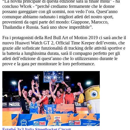
“La novità principale di questa edizione sarà la finale mista” - ha
concluso Wlcek - “perché crediamo fermamente che le donne
possano gareggiare con gli uomini, non vedo l’ora. Quest’anno
comunque abbiamo radunato i migliori atleti del nostro sport,
provenienti da ogni parte del mondo: Giappone, Marocco,
Thailandia e Russia. Sarà uno show imperdibile”.
Fra i protagonisti della Red Bull Art of Motion 2019 ci sarà anche il
nuovo Huawei Watch GT 2, Official Time Keeper dell’evento, che
grazie alle sofisticate funzionalità di tracking delle attività sportive e
la batteria a lunghissima durata, sarà il compagno perfetto per gli
atleti dell’edizione di quest’anno che lo utilizzeranno durante le
prove e la gara per monitorare le loro performance.
Estathé 3x3 Italia Streetbasket Circuit