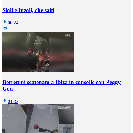
Sioli e Inzoli, che salti
00:24
Berrettini scatenato a Ibiza in consolle con Peggy
Gou
01:33