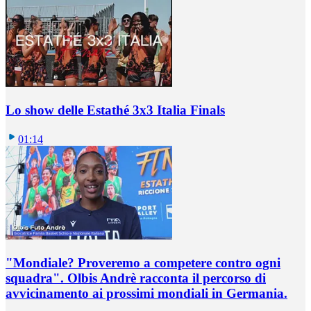
Lo show delle Estathé 3x3 Italia Finals
01:14
"Mondiale? Proveremo a competere contro ogni
squadra". Olbis Andrè racconta il percorso di
avvicinamento ai prossimi mondiali in Germania.