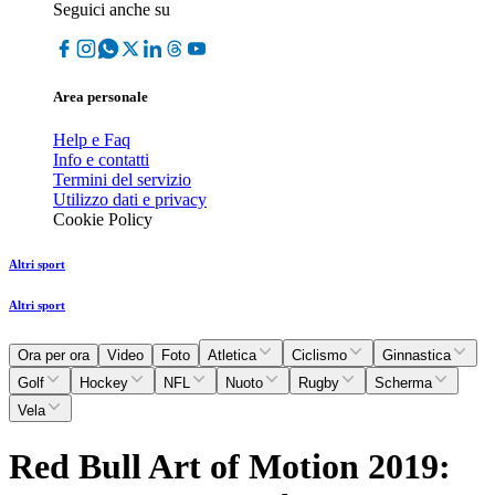
Seguici anche su
Area personale
Help e Faq
Info e contatti
Termini del servizio
Utilizzo dati e privacy
Cookie Policy
Altri sport
Altri sport
Ora per ora
Video
Foto
Atletica
Ciclismo
Ginnastica
Golf
Hockey
NFL
Nuoto
Rugby
Scherma
Vela
Red Bull Art of Motion 2019: