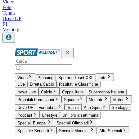
Video
Foto
Tennis
Drive UP
F1
MotoGp
Video
Pressing
Sportmediaset XXL
Foto
Live
Diretta Calcio
Risultati e Classifiche
News Live
Calcio
Coppa Italia
Supercoppa Italiana
Probabili Formazioni
Squadre
Mercato
Motori
Drive UP
Formula E
Tennis
Altri Sport
Sondaggi
Podcast
Lifestyle
Un libro a settimana
Speciali Europei
Speciali Olimpiadi
Speciale Scudetti
Speciali Mondiali
Altri Speciali