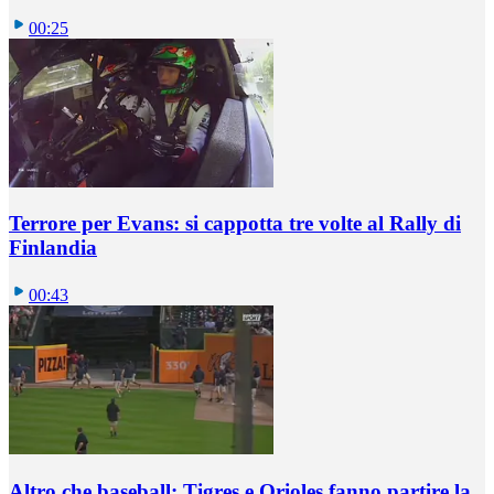
00:25
Terrore per Evans: si cappotta tre volte al Rally di
Finlandia
00:43
Altro che baseball: Tigres e Orioles fanno partire la