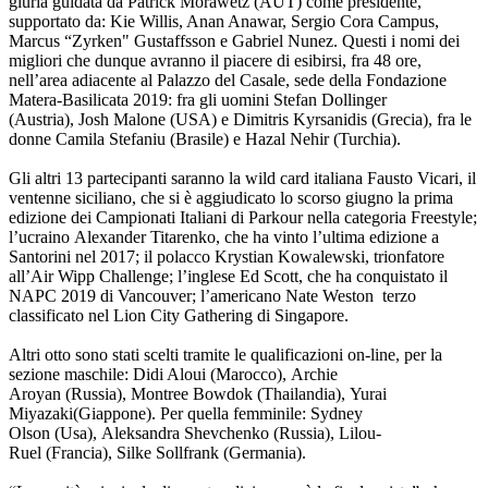
giuria guidata da Patrick Morawetz (AUT) come presidente,
supportato da: Kie Willis, Anan Anawar, Sergio Cora Campus,
Marcus “Zyrken" Gustaffsson e Gabriel Nunez. Questi i nomi dei
migliori che dunque avranno il piacere di esibirsi, fra 48 ore,
nell’area adiacente al Palazzo del Casale, sede della Fondazione
Matera-Basilicata 2019: fra gli uomini Stefan Dollinger
(Austria), Josh Malone (USA) e Dimitris Kyrsanidis (Grecia), fra le
donne Camila Stefaniu (Brasile) e Hazal Nehir (Turchia).
Gli altri 13 partecipanti saranno la wild card italiana Fausto Vicari, il
ventenne siciliano, che si è aggiudicato lo scorso giugno la prima
edizione dei Campionati Italiani di Parkour nella categoria Freestyle;
l’ucraino Alexander Titarenko, che ha vinto l’ultima edizione a
Santorini nel 2017; il polacco Krystian Kowalewski, trionfatore
all’Air Wipp Challenge; l’inglese Ed Scott, che ha conquistato il
NAPC 2019 di Vancouver; l’americano Nate Weston terzo
classificato nel Lion City Gathering di Singapore.
Altri otto sono stati scelti tramite le qualificazioni on-line, per la
sezione maschile: Didi Aloui (Marocco), Archie
Aroyan (Russia), Montree Bowdok (Thailandia), Yurai
Miyazaki(Giappone). Per quella femminile: Sydney
Olson (Usa), Aleksandra Shevchenko (Russia), Lilou-
Ruel (Francia), Silke Sollfrank (Germania).