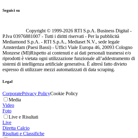
Seguici su
Copyright © 1999-
2026
RTI S.p.A. Business Digital -
P.Iva 03976881007 - Tutti i diritti riservati - Per la pubblicità
Mediamond S.p.A. - RTI S.p.A., Mediaset N.V., sede legale
Amsterdam (Paesi Bassi) - Uffici Viale Europa 46, 20093 Cologno
Monzese (MI)
Rispetto ai contenuti e ai dati personali trasmessi e/o
riprodotti è vietata ogni utilizzazione funzionale all’addestramento di
sistemi di intelligenza artificiale generativa. È altresì fatto divieto
espresso di utilizzare mezzi automatizzati di data scraping.
Legal
Corporate
Privacy Policy
Cookie Policy
Media
Video
Foto
Live e Risultati
Live
Diretta Calcio
Risultati e Classifiche