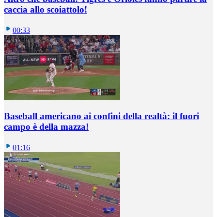
caccia allo scoiattolo!
00:33
Baseball americano ai confini della realtà: il fuori
campo è della mazza!
01:16