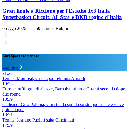
Gran finale a Riccione per l'Estathé 3x3 Italia
Streetbasket Circuit: All Star e DKB regine d'Italia
06 Ago 2026 - 15:59
Daniele Rubini
Altri Sport ora per ora
Vedi tutti
21:28
Tennis: Montreal, Griekspoor elimina Arnaldi
19:33
Europei tuffi: grandi altezze, Barnabà primo e Cosetti seconda dopo
due round
18:39
Ciclismo: Giro Polonia, Christen la spunta su strappo finale e vince
quinta tappa
18:31
Tennis: Jasmine Paolini salta Cincinnati
17:39