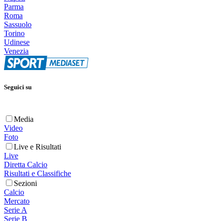
Parma
Roma
Sassuolo
Torino
Udinese
Venezia
Seguici su
Media
Video
Foto
Live e Risultati
Live
Diretta Calcio
Risultati e Classifiche
Sezioni
Calcio
Mercato
Serie A
Serie B