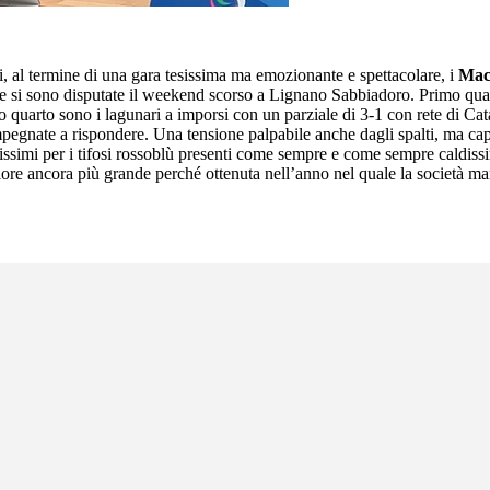
, al termine di una gara tesissima ma emozionante e spettacolare, i
Mac
he si sono disputate il weekend scorso a Lignano Sabbiadoro. Primo quarto
quarto sono i lagunari a imporsi con un parziale di 3-1 con rete di Cata
impegnate a rispondere. Una tensione palpabile anche dagli spalti, ma capi
issimi per i tifosi rossoblù presenti come sempre e come sempre caldissim
re ancora più grande perché ottenuta nell’anno nel quale la società mant