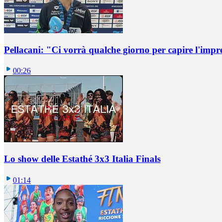
Pellacani: "Ci vorrà qualche giorno per capire l'impr
00:26
Lo show delle Estathé 3x3 Italia Finals
01:14