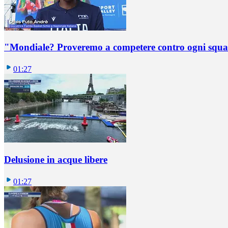
"Mondiale? Proveremo a competere contro ogni squadr
01:27
Delusione in acque libere
01:27