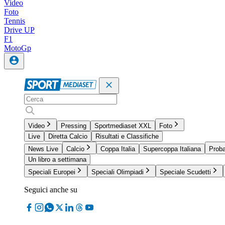
Video
Foto
Tennis
Drive UP
F1
MotoGp
Video
Pressing
Sportmediaset XXL
Foto
Live
Diretta Calcio
Risultati e Classifiche
News Live
Calcio
Coppa Italia
Supercoppa Italiana
Proba
Un libro a settimana
Speciali Europei
Speciali Olimpiadi
Speciale Scudetti
Seguici anche su