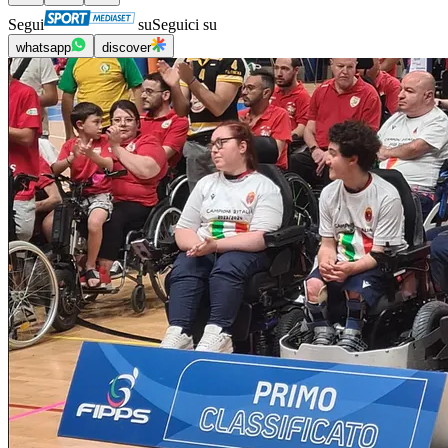
Segui
su
Seguici su
whatsapp
discover