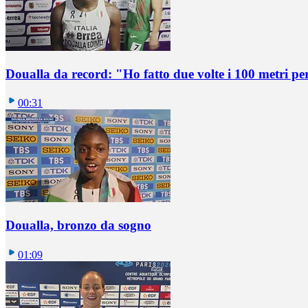
Doualla da record: "Ho fatto due volte i 100 metri pe
00:31
Doualla, bronzo da sogno
01:09