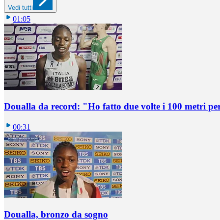
Vedi tutti
01:05
Doualla da record: "Ho fatto due volte i 100 metri pe
00:31
Doualla, bronzo da sogno