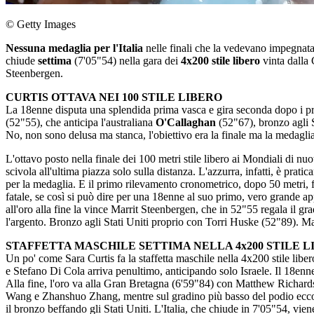
© Getty Images
Nessuna medaglia per l'Italia
nelle finali che la vedevano impegnat
chiude
settima
(7'05"54) nella gara dei
4x200 stile libero
vinta dalla
Steenbergen.
CURTIS OTTAVA NEI 100 STILE LIBERO
La 18enne disputa una splendida prima vasca e gira seconda dopo i prim
(52"55), che anticipa l'australiana
O'Callaghan
(52"67), bronzo agli 
No, non sono delusa ma stanca, l'obiettivo era la finale ma la medaglia 
L'ottavo posto nella finale dei 100 metri stile libero ai Mondiali di 
scivola all'ultima piazza solo sulla distanza. L'azzurra, infatti, è prati
per la medaglia. E il primo rilevamento cronometrico, dopo 50 metri, f
fatale, se così si può dire per una 18enne al suo primo, vero grande 
all'oro alla fine la vince Marrit Steenbergen, che in 52"55 regala il g
l'argento. Bronzo agli Stati Uniti proprio con Torri Huske (52"89). Ma
STAFFETTA MASCHILE SETTIMA NELLA 4x200 STILE L
Un po' come Sara Curtis fa la staffetta maschile nella 4x200 stile libe
e Stefano Di Cola arriva penultimo, anticipando solo Israele. Il 18en
Alla fine, l'oro va alla Gran Bretagna (6'59"84) con Matthew Richards
Wang e Zhanshuo Zhang, mentre sul gradino più basso del podio ecco 
il bronzo beffando gli Stati Uniti. L'Italia, che chiude in 7'05"54, vi