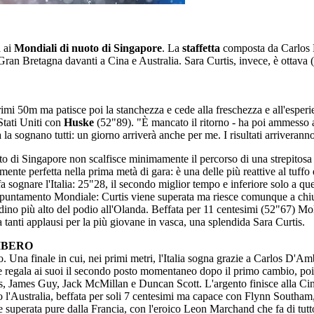
a ai
Mondiali di nuoto di Singapore
. La
staffetta
composta da Carlos 
 Gran Bretagna davanti a Cina e Australia. Sara Curtis, invece, è ottava (
i 50m ma patisce poi la stanchezza e cede alla freschezza e all'esperie
Stati Uniti con
Huske
(52"89). "È mancato il ritorno - ha poi ammesso a 
la sognano tutti: un giorno arriverà anche per me. I risultati arriverann
nuoto di Singapore non scalfisce minimamente il percorso di una strepito
camente perfetta nella prima metà di gara: è una delle più reattive al tuff
a sognare l'Italia: 25"28, il secondo miglior tempo e inferiore solo a q
appuntamento Mondiale: Curtis viene superata ma riesce comunque a chiud
radino più alto del podio all'Olanda. Beffata per 11 centesimi (52"67) Mo
 tanti applausi per la più giovane in vasca, una splendida Sara Curtis.
IBERO
ro. Una finale in cui, nei primi metri, l'Italia sogna grazie a Carlos D'
ne regala ai suoi il secondo posto momentaneo dopo il primo cambio, poi
, James Guy, Jack McMillan e Duncan Scott. L'argento finisce alla Cina
l'Australia, beffata per soli 7 centesimi ma capace con Flynn Southam
ene superata pure dalla Francia, con l'eroico Leon Marchand che fa di tut