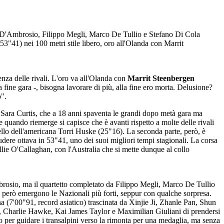
D'Ambrosio, Filippo Megli, Marco De Tullio e Stefano Di Cola
53"41) nei 100 metri stile libero, oro all'Olanda con Marrit
nza delle rivali. L'oro va all'Olanda con
Marrit Steenbergen
fine gara -, bisogna lavorare di più, alla fine ero morta. Delusione?
o".
sa Sara Curtis, che a 18 anni spaventa le grandi dopo metà gara ma
o e quando riemerge si capisce che è avanti rispetto a molte delle rivali
uello dell'americana Torri Huske (25"16). La seconda parte, però, è
ere ottava in 53"41, uno dei suoi migliori tempi stagionali. La corsa
llie O'Callaghan, con l'Australia che si mette dunque al collo
Ambrosio, ma il quartetto completato da Filippo Megli, Marco De Tullio
 però emergono le Nazionali più forti, seppur con qualche sorpresa.
 (7'00"91, record asiatico) trascinata da Xinjie Ji, Zhanle Pan, Shun
, Charlie Hawke, Kai James Taylor e Maximilian Giuliani di prendersi
to per guidare i transalpini verso la rimonta per una medaglia, ma senza