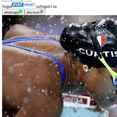
Segui
su
Seguici su
whatsapp
discover