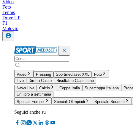
Video
Foto
Tennis
Drive UP
F1
MotoGp
Video
Pressing
Sportmediaset XXL
Foto
Live
Diretta Calcio
Risultati e Classifiche
News Live
Calcio
Coppa Italia
Supercoppa Italiana
Proba
Un libro a settimana
Speciali Europei
Speciali Olimpiadi
Speciale Scudetti
Seguici anche su