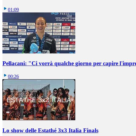
01:09
Pellacani: "Ci vorrà qualche giorno per capire l'impr
00:26
Lo show delle Estathé 3x3 Italia Finals