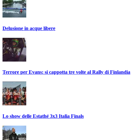
Delusione in acque libere
Terrore per Evans: si cappotta tre volte al Rally di Finlandia
Lo show delle Estathé 3x3 Italia Finals