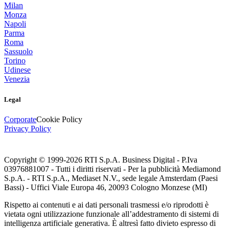
Milan
Monza
Napoli
Parma
Roma
Sassuolo
Torino
Udinese
Venezia
Legal
Corporate
Cookie Policy
Privacy Policy
Copyright © 1999-
2026
RTI S.p.A. Business Digital - P.Iva
03976881007 - Tutti i diritti riservati - Per la pubblicità Mediamond
S.p.A. - RTI S.p.A., Mediaset N.V., sede legale Amsterdam (Paesi
Bassi) - Uffici Viale Europa 46, 20093 Cologno Monzese (MI)
Rispetto ai contenuti e ai dati personali trasmessi e/o riprodotti è
vietata ogni utilizzazione funzionale all’addestramento di sistemi di
intelligenza artificiale generativa. È altresì fatto divieto espresso di