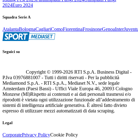
2024
Euro 2024
Squadra Serie A
Atalanta
Bologna
Cagliari
Como
Fiorentina
Frosinone
Genoa
Inter
Juvent
Seguici su
Copyright © 1999-
2026
RTI S.p.A. Business Digital -
P.Iva 03976881007 - Tutti i diritti riservati - Per la pubblicità
Mediamond S.p.A. - RTI S.p.A., Mediaset N.V., sede legale
Amsterdam (Paesi Bassi) - Uffici Viale Europa 46, 20093 Cologno
Monzese (MI)
Rispetto ai contenuti e ai dati personali trasmessi e/o
riprodotti è vietata ogni utilizzazione funzionale all’addestramento di
sistemi di intelligenza artificiale generativa. È altresì fatto divieto
espresso di utilizzare mezzi automatizzati di data scraping.
Legal
Corporate
Privacy Policy
Cookie Policy