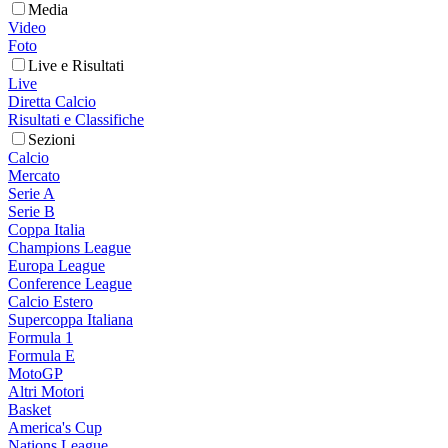
Media
Video
Foto
Live e Risultati
Live
Diretta Calcio
Risultati e Classifiche
Sezioni
Calcio
Mercato
Serie A
Serie B
Coppa Italia
Champions League
Europa League
Conference League
Calcio Estero
Supercoppa Italiana
Formula 1
Formula E
MotoGP
Altri Motori
Basket
America's Cup
Nations League