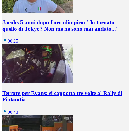
Jacobs 5 anni dopo l'oro olimpico: "Io tornato
quello di Tokyo? Non me ne sono mai andato..."
00:25
Terrore per Evans: si cappotta tre volte al Rally di
Finlandia
00:43