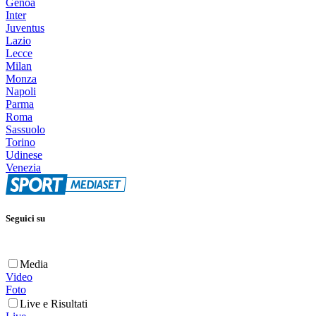
Genoa
Inter
Juventus
Lazio
Lecce
Milan
Monza
Napoli
Parma
Roma
Sassuolo
Torino
Udinese
Venezia
Seguici su
Media
Video
Foto
Live e Risultati