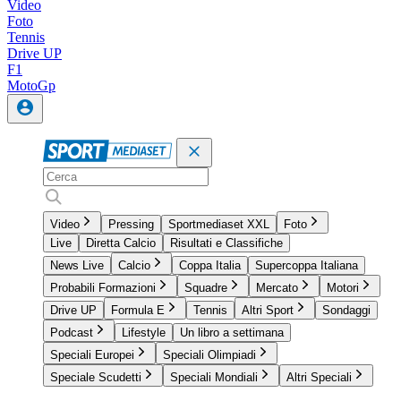
Video
Foto
Tennis
Drive UP
F1
MotoGp
Video
Pressing
Sportmediaset XXL
Foto
Live
Diretta Calcio
Risultati e Classifiche
News Live
Calcio
Coppa Italia
Supercoppa Italiana
Probabili Formazioni
Squadre
Mercato
Motori
Drive UP
Formula E
Tennis
Altri Sport
Sondaggi
Podcast
Lifestyle
Un libro a settimana
Speciali Europei
Speciali Olimpiadi
Speciale Scudetti
Speciali Mondiali
Altri Speciali