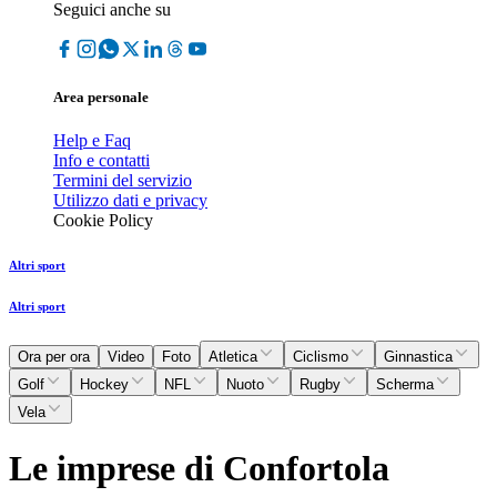
Seguici anche su
Area personale
Help e Faq
Info e contatti
Termini del servizio
Utilizzo dati e privacy
Cookie Policy
Altri sport
Altri sport
Ora per ora
Video
Foto
Atletica
Ciclismo
Ginnastica
Golf
Hockey
NFL
Nuoto
Rugby
Scherma
Vela
Le imprese di Confortola