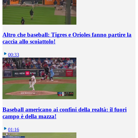
Altro che baseball: Tigres e Orioles fanno partire la
caccia allo scoiattolo!
00:33
Baseball americano ai confini della realtà: il fuori
campo è della mazza!
01:16