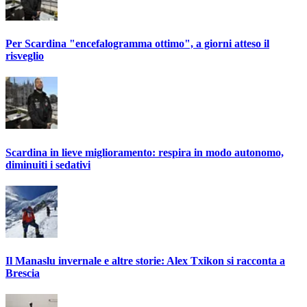
Per Scardina "encefalogramma ottimo", a giorni atteso il
risveglio
Scardina in lieve miglioramento: respira in modo autonomo,
diminuiti i sedativi
Il Manaslu invernale e altre storie: Alex Txikon si racconta a
Brescia