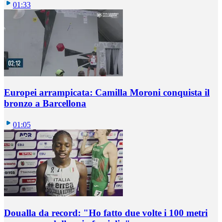
01:33
Europei arrampicata: Camilla Moroni conquista il
bronzo a Barcellona
01:05
Doualla da record: "Ho fatto due volte i 100 metri