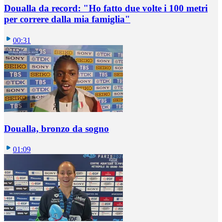
Doualla da record: "Ho fatto due volte i 100 metri
per correre dalla mia famiglia"
00:31
Doualla, bronzo da sogno
01:09