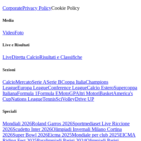
Corporate
Privacy Policy
Cookie Policy
Media
Video
Foto
Live e Risultati
Live
Diretta Calcio
Risultati e Classifiche
Sezioni
Calcio
Mercato
Serie A
Serie B
Coppa Italia
Champions
League
Europa League
Conference League
Calcio Estero
Supercoppa
Italiana
Formula 1
Formula E
MotoGP
Altri Motori
Basket
America's
Cup
Nations League
Tennis
Sci
Volley
Drive UP
Speciali
Mondiali 2026
Roland Garros 2026
Sportmediaset Live Riccione
2026
Scudetto Inter 2026
Olimpiadi Invernali Milano Cortina
2026
Super Bowl 2026
Eicma 2025
Mondiale per club 2025
EICMA
Riding Fest 2025
Paralimpiadi Parigi 2024
Olimpiadi Parigi