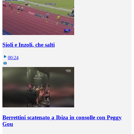
Sioli e Inzoli, che salti
00:24
Berrettini scatenato a Ibiza in consolle con Peggy
Gou