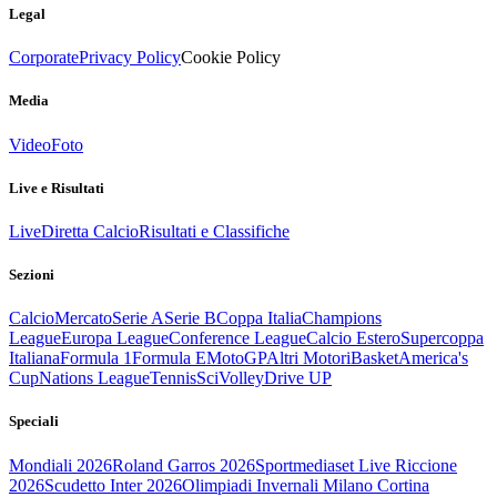
Legal
Corporate
Privacy Policy
Cookie Policy
Media
Video
Foto
Live e Risultati
Live
Diretta Calcio
Risultati e Classifiche
Sezioni
Calcio
Mercato
Serie A
Serie B
Coppa Italia
Champions
League
Europa League
Conference League
Calcio Estero
Supercoppa
Italiana
Formula 1
Formula E
MotoGP
Altri Motori
Basket
America's
Cup
Nations League
Tennis
Sci
Volley
Drive UP
Speciali
Mondiali 2026
Roland Garros 2026
Sportmediaset Live Riccione
2026
Scudetto Inter 2026
Olimpiadi Invernali Milano Cortina