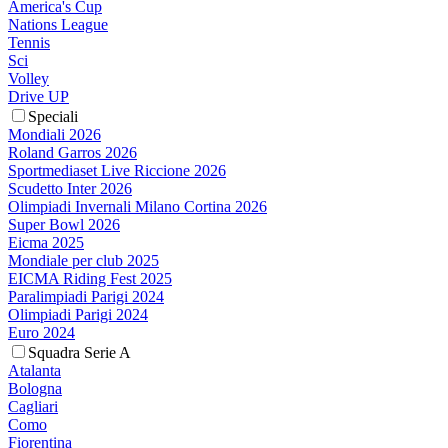
America's Cup
Nations League
Tennis
Sci
Volley
Drive UP
Speciali
Mondiali 2026
Roland Garros 2026
Sportmediaset Live Riccione 2026
Scudetto Inter 2026
Olimpiadi Invernali Milano Cortina 2026
Super Bowl 2026
Eicma 2025
Mondiale per club 2025
EICMA Riding Fest 2025
Paralimpiadi Parigi 2024
Olimpiadi Parigi 2024
Euro 2024
Squadra Serie A
Atalanta
Bologna
Cagliari
Como
Fiorentina