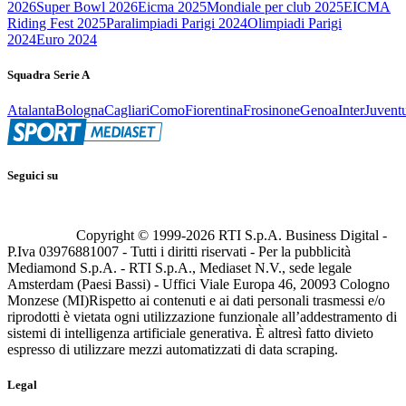
2026
Super Bowl 2026
Eicma 2025
Mondiale per club 2025
EICMA
Riding Fest 2025
Paralimpiadi Parigi 2024
Olimpiadi Parigi
2024
Euro 2024
Squadra Serie A
Atalanta
Bologna
Cagliari
Como
Fiorentina
Frosinone
Genoa
Inter
Juvent
Seguici su
Copyright © 1999-
2026
RTI S.p.A. Business Digital -
P.Iva 03976881007 - Tutti i diritti riservati - Per la pubblicità
Mediamond S.p.A. - RTI S.p.A., Mediaset N.V., sede legale
Amsterdam (Paesi Bassi) - Uffici Viale Europa 46, 20093 Cologno
Monzese (MI)
Rispetto ai contenuti e ai dati personali trasmessi e/o
riprodotti è vietata ogni utilizzazione funzionale all’addestramento di
sistemi di intelligenza artificiale generativa. È altresì fatto divieto
espresso di utilizzare mezzi automatizzati di data scraping.
Legal