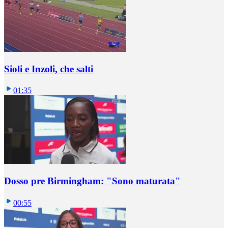
Sioli e Inzoli, che salti
01:35
Dosso pre Birmingham: "Sono maturata"
00:55