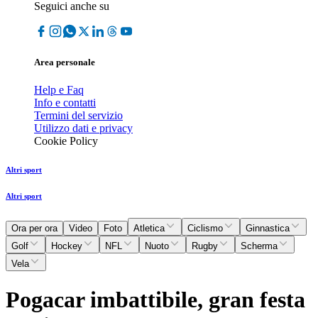
Seguici anche su
Area personale
Help e Faq
Info e contatti
Termini del servizio
Utilizzo dati e privacy
Cookie Policy
Altri sport
Altri sport
Ora per ora
Video
Foto
Atletica
Ciclismo
Ginnastica
Golf
Hockey
NFL
Nuoto
Rugby
Scherma
Vela
Pogacar imbattibile, gran festa