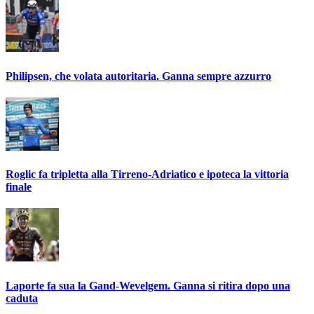
Philipsen, che volata autoritaria. Ganna sempre azzurro
Roglic fa tripletta alla Tirreno-Adriatico e ipoteca la vittoria
finale
Laporte fa sua la Gand-Wevelgem. Ganna si ritira dopo una
caduta