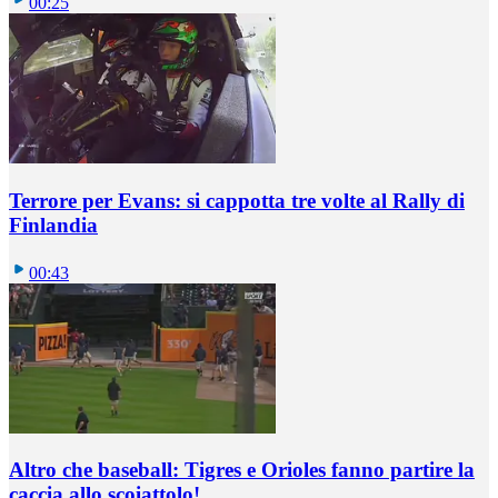
00:25
Terrore per Evans: si cappotta tre volte al Rally di
Finlandia
00:43
Altro che baseball: Tigres e Orioles fanno partire la
caccia allo scoiattolo!