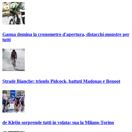
Ganna domina la cronometro d'apertura, distacchi-monstre per
tutti
Strade Bianche: trionfo Pidcock, battuti Madouas e Benoot
de Kleijn sorprende tutti in volata: sua la Milano-Torino