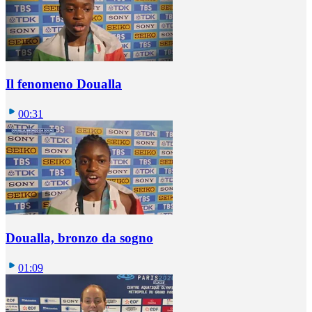
Il fenomeno Doualla
00:31
Doualla, bronzo da sogno
01:09