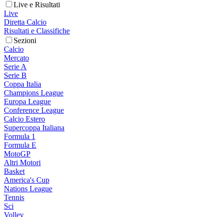
Live e Risultati
Live
Diretta Calcio
Risultati e Classifiche
Sezioni
Calcio
Mercato
Serie A
Serie B
Coppa Italia
Champions League
Europa League
Conference League
Calcio Estero
Supercoppa Italiana
Formula 1
Formula E
MotoGP
Altri Motori
Basket
America's Cup
Nations League
Tennis
Sci
Volley