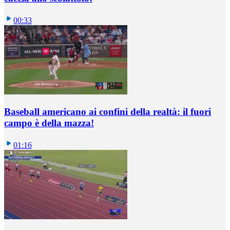
00:33
Baseball americano ai confini della realtà: il fuori
campo è della mazza!
01:16