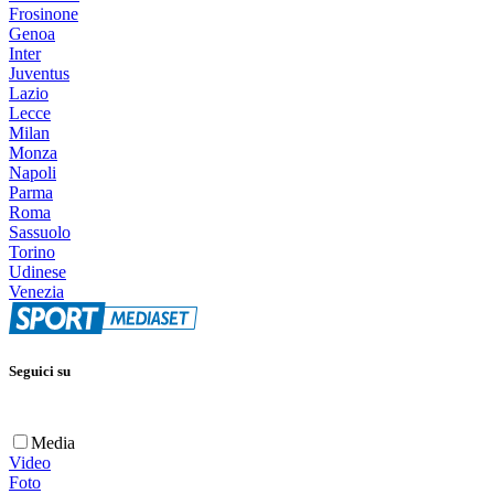
Frosinone
Genoa
Inter
Juventus
Lazio
Lecce
Milan
Monza
Napoli
Parma
Roma
Sassuolo
Torino
Udinese
Venezia
Seguici su
Media
Video
Foto