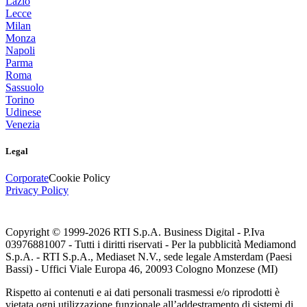
Lazio
Lecce
Milan
Monza
Napoli
Parma
Roma
Sassuolo
Torino
Udinese
Venezia
Legal
Corporate
Cookie Policy
Privacy Policy
Copyright © 1999-
2026
RTI S.p.A. Business Digital - P.Iva
03976881007 - Tutti i diritti riservati - Per la pubblicità Mediamond
S.p.A. - RTI S.p.A., Mediaset N.V., sede legale Amsterdam (Paesi
Bassi) - Uffici Viale Europa 46, 20093 Cologno Monzese (MI)
Rispetto ai contenuti e ai dati personali trasmessi e/o riprodotti è
vietata ogni utilizzazione funzionale all’addestramento di sistemi di