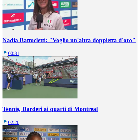
Nadia Battocletti: "Voglio un'altra doppietta d'oro"
00:31
Tennis, Darderi ai quarti di Montreal
02:26