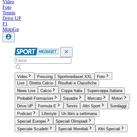
Video
Foto
Tennis
Drive UP
F1
MotoGp
Video
Pressing
Sportmediaset XXL
Foto
Live
Diretta Calcio
Risultati e Classifiche
News Live
Calcio
Coppa Italia
Supercoppa Italiana
Probabili Formazioni
Squadre
Mercato
Motori
Drive UP
Formula E
Tennis
Altri Sport
Sondaggi
Podcast
Lifestyle
Un libro a settimana
Speciali Europei
Speciali Olimpiadi
Speciale Scudetti
Speciali Mondiali
Altri Speciali