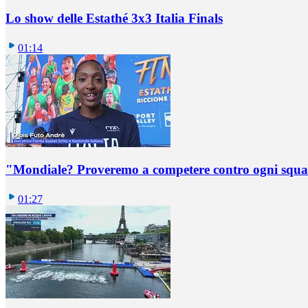
Lo show delle Estathé 3x3 Italia Finals
01:14
"Mondiale? Proveremo a competere contro ogni squadr
01:27