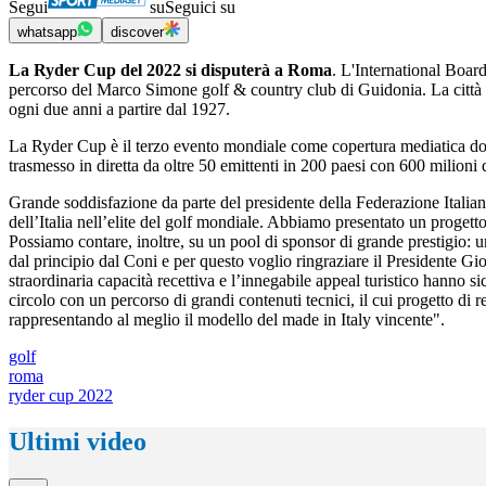
Segui
su
Seguici su
whatsapp
discover
La Ryder Cup del 2022 si disputerà a Roma
. L'International Board
percorso del Marco Simone golf & country club di Guidonia. La città e
ogni due anni a partire dal 1927.
La Ryder Cup è il terzo evento mondiale come copertura mediatica dop
trasmesso in diretta da oltre 50 emittenti in 200 paesi con 600 milioni di
Grande soddisfazione da parte del presidente della Federazione Italian
dell’Italia nell’elite del golf mondiale. Abbiamo presentato un progett
Possiamo contare, inoltre, su un pool di sponsor di grande prestigio: un
dal principio dal Coni e per questo voglio ringraziare il Presidente G
straordinaria capacità recettiva e l’innegabile appeal turistico hanno 
circolo con un percorso di grandi contenuti tecnici, il cui progetto di r
rappresentando al meglio il modello del made in Italy vincente".
golf
roma
ryder cup 2022
Ultimi video