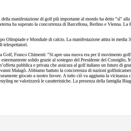
 della manifestazione di golf più importante al mondo ha detto "sì" alla 
terna ha superato la concorrenza di Barcellona, Berlino e Vienna. La Ry
o Olimpiade e Mondiale di calcio. La manifestazione attira in media 30
 telespettatori.
a Golf, Franco Chimenti: "Si apre una nuova era per il movimento golfis
o estremamente solido grazie al sostegno del Presidente del Consiglio, Mat
’offerta pubblica e privata che assicura al golf italiano un futuro di gra
iovanni Malagò. Abbiamo battuto la concorrenza di nazioni golfisticament
sicuramente giocato a nostro favore. A tutto ciò va aggiunta la vicinanz
estyling ne valorizzerà le caratteristiche. La presenza della famiglia Biag