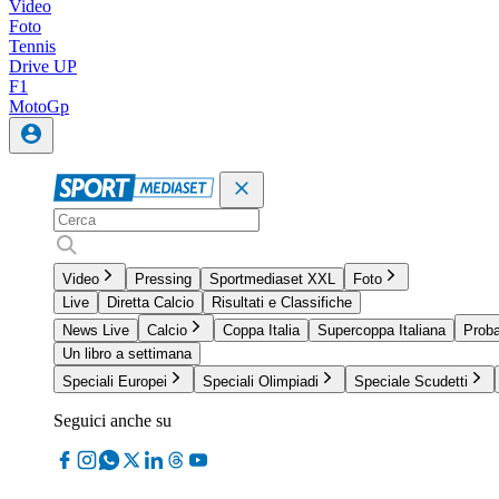
Video
Foto
Tennis
Drive UP
F1
MotoGp
Video
Pressing
Sportmediaset XXL
Foto
Live
Diretta Calcio
Risultati e Classifiche
News Live
Calcio
Coppa Italia
Supercoppa Italiana
Proba
Un libro a settimana
Speciali Europei
Speciali Olimpiadi
Speciale Scudetti
Seguici anche su