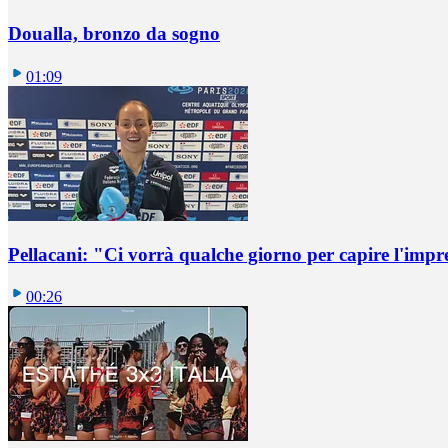
Doualla, bronzo da sogno
01:09
Pellacani: "Ci vorrà qualche giorno per capire l'impr
00:26