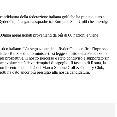
candidatura della federazione italiana golf che ha puntato tutto sul
der Cup è la gara a squadre tra Europa e Stati Uniti che si svolge
0mila appassionati provenienti da più di 60 nazioni e viene
tico italiano. L’assegnazione della Ryder Cup certifica l’ingresso
teo Renzi e di otto ministeri - si legge sul sito della Federazione -
ndi prospettive. Il nostro percorso è stato condiviso e supportato sin
e evolute e ciò deve riempirci d’orgoglio. Il fascino di Roma, la
a con il centro della città del Marco Simone Golf & Country Club,
iotti ha dato ancor più prestigio alla nostra candidatura,