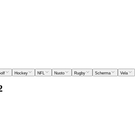
olf
Hockey
NFL
Nuoto
Rugby
Scherma
Vela
2