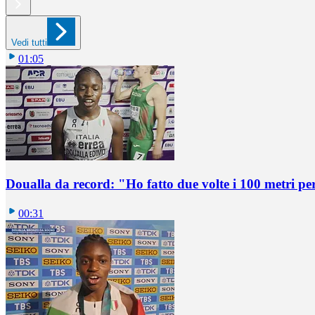
Vedi tutti
01:05
Doualla da record: "Ho fatto due volte i 100 metri pe
00:31