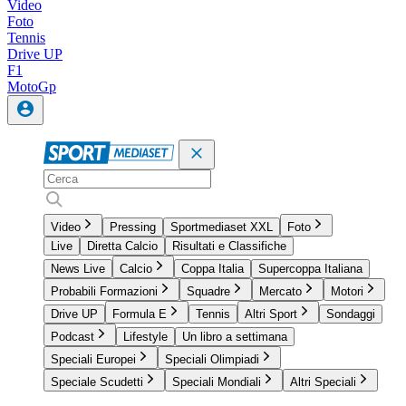
Video
Foto
Tennis
Drive UP
F1
MotoGp
Video
Pressing
Sportmediaset XXL
Foto
Live
Diretta Calcio
Risultati e Classifiche
News Live
Calcio
Coppa Italia
Supercoppa Italiana
Probabili Formazioni
Squadre
Mercato
Motori
Drive UP
Formula E
Tennis
Altri Sport
Sondaggi
Podcast
Lifestyle
Un libro a settimana
Speciali Europei
Speciali Olimpiadi
Speciale Scudetti
Speciali Mondiali
Altri Speciali