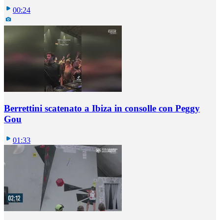
00:24
Berrettini scatenato a Ibiza in consolle con Peggy
Gou
01:33