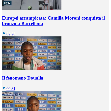
Europei arrampicata: Camilla Moroni conquista il
bronzo a Barcellona
02:26
Il fenomeno Doualla
00:31