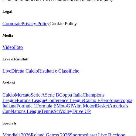
Legal
Corporate
Privacy Policy
Cookie Policy
Media
Video
Foto
Live e Risultati
Live
Diretta Calcio
Risultati e Classifiche
Sezioni
Calcio
Mercato
Serie A
Serie B
Coppa Italia
Champions
League
Europa League
Conference League
Calcio Estero
Supercoppa
Italiana
Formula 1
Formula E
MotoGP
Altri Motori
Basket
America's
Cup
Nations League
Tennis
Sci
Volley
Drive UP
Speciali
Mondiali 2026
Roland Garros 2026
Sportmediaset Live Riccione