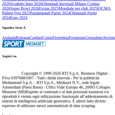
2026
Scudetto Inter 2026
Olimpiadi Invernali Milano Cortina
2026
Super Bowl 2026
Eicma 2025
Mondiale per club 2025
EICMA
Riding Fest 2025
Paralimpiadi Parigi 2024
Olimpiadi Parigi
2024
Euro 2024
Squadra Serie A
Atalanta
Bologna
Cagliari
Como
Fiorentina
Frosinone
Genoa
Inter
Juvent
Seguici su
Copyright © 1999-
2026
RTI S.p.A. Business Digital -
P.Iva 03976881007 - Tutti i diritti riservati - Per la pubblicità
Mediamond S.p.A. - RTI S.p.A., Mediaset N.V., sede legale
Amsterdam (Paesi Bassi) - Uffici Viale Europa 46, 20093 Cologno
Monzese (MI)
Rispetto ai contenuti e ai dati personali trasmessi e/o
riprodotti è vietata ogni utilizzazione funzionale all’addestramento di
sistemi di intelligenza artificiale generativa. È altresì fatto divieto
espresso di utilizzare mezzi automatizzati di data scraping.