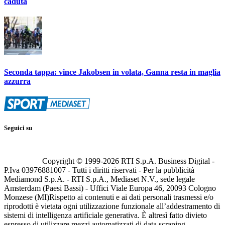
caduta
Seconda tappa: vince Jakobsen in volata, Ganna resta in maglia
azzurra
Seguici su
Copyright © 1999-
2026
RTI S.p.A. Business Digital -
P.Iva 03976881007 - Tutti i diritti riservati - Per la pubblicità
Mediamond S.p.A. - RTI S.p.A., Mediaset N.V., sede legale
Amsterdam (Paesi Bassi) - Uffici Viale Europa 46, 20093 Cologno
Monzese (MI)
Rispetto ai contenuti e ai dati personali trasmessi e/o
riprodotti è vietata ogni utilizzazione funzionale all’addestramento di
sistemi di intelligenza artificiale generativa. È altresì fatto divieto
espresso di utilizzare mezzi automatizzati di data scraping.