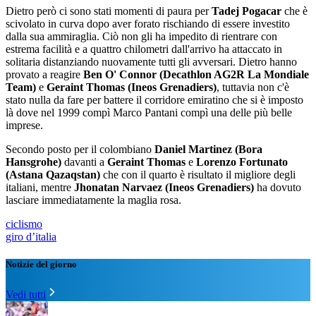
Dietro però ci sono stati momenti di paura per
Tadej Pogacar
che è
scivolato in curva dopo aver forato rischiando di essere investito
dalla sua ammiraglia. Ciò non gli ha impedito di rientrare con
estrema facilità e a quattro chilometri dall'arrivo ha attaccato in
solitaria distanziando nuovamente tutti gli avversari. Dietro hanno
provato a reagire
Ben O' Connor (Decathlon AG2R La Mondiale
Team)
e
Geraint Thomas (Ineos Grenadiers)
, tuttavia non c'è
stato nulla da fare per battere il corridore emiratino che si è imposto
là dove nel 1999 compì Marco Pantani compì una delle più belle
imprese.
Secondo posto per il colombiano
Daniel Martinez (Bora
Hansgrohe)
davanti a
Geraint Thomas
e
Lorenzo Fortunato
(Astana Qazaqstan)
che con il quarto è risultato il migliore degli
italiani, mentre
Jhonatan Narvaez (Ineos Grenadiers)
ha dovuto
lasciare immediatamente la maglia rosa.
ciclismo
giro d’italia
Notizie del giorno
Vedi tutti