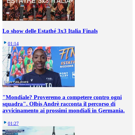
Lo show delle Estathé 3x3 Italia Finals
01:14
"Mondiale? Proveremo a competere contro ogni
squadra". Olbis Andrè racconta il percorso di
avvicinamento ai prossimi mondiali in Germania.
01:27