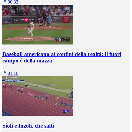
00:33
Baseball americano ai confini della realtà: il fuori
campo è della mazza!
01:16
Sioli e Inzoli, che salti