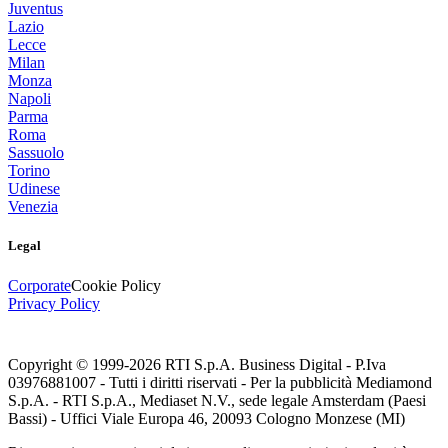
Juventus
Lazio
Lecce
Milan
Monza
Napoli
Parma
Roma
Sassuolo
Torino
Udinese
Venezia
Legal
Corporate
Cookie Policy
Privacy Policy
Copyright © 1999-
2026
RTI S.p.A. Business Digital - P.Iva
03976881007 - Tutti i diritti riservati - Per la pubblicità Mediamond
S.p.A. - RTI S.p.A., Mediaset N.V., sede legale Amsterdam (Paesi
Bassi) - Uffici Viale Europa 46, 20093 Cologno Monzese (MI)