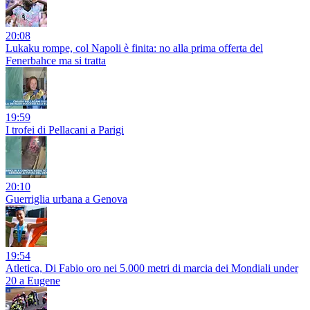
20:08
Lukaku rompe, col Napoli è finita: no alla prima offerta del
Fenerbahce ma si tratta
19:59
I trofei di Pellacani a Parigi
20:10
Guerriglia urbana a Genova
19:54
Atletica, Di Fabio oro nei 5.000 metri di marcia dei Mondiali under
20 a Eugene