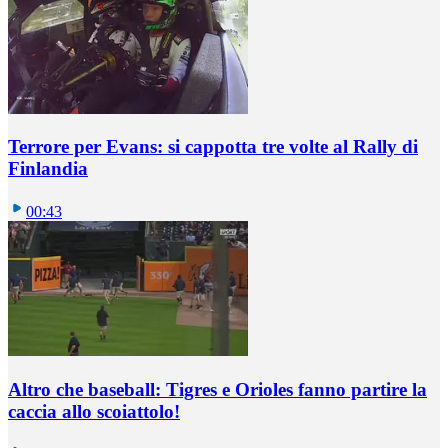
Terrore per Evans: si cappotta tre volte al Rally di
Finlandia
00:43
Altro che baseball: Tigres e Orioles fanno partire la
caccia allo scoiattolo!