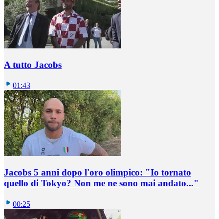
A tutto Jacobs
01:43
Jacobs 5 anni dopo l'oro olimpico: "Io tornato
quello di Tokyo? Non me ne sono mai andato..."
00:25