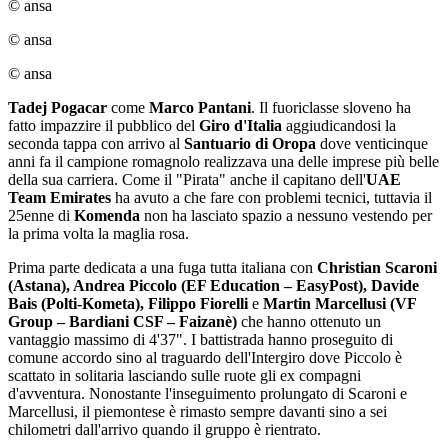
© ansa
© ansa
© ansa
Tadej Pogacar
come
Marco Pantani
. Il fuoriclasse sloveno ha
fatto impazzire il pubblico del
Giro d'Italia
aggiudicandosi la
seconda tappa con arrivo al
Santuario di Oropa
dove venticinque
anni fa il campione romagnolo realizzava una delle imprese più belle
della sua carriera. Come il "Pirata" anche il capitano dell'
UAE
Team Emirates
ha avuto a che fare con problemi tecnici, tuttavia il
25enne di
Komenda
non ha lasciato spazio a nessuno vestendo per
la prima volta la maglia rosa.
Prima parte dedicata a una fuga tutta italiana con
Christian Scaroni
(Astana), Andrea Piccolo (EF Education – EasyPost), Davide
Bais (Polti-Kometa), Filippo Fiorelli
e
Martin Marcellusi (VF
Group – Bardiani CSF – Faizanè)
che hanno ottenuto un
vantaggio massimo di 4'37". I battistrada hanno proseguito di
comune accordo sino al traguardo dell'Intergiro dove Piccolo è
scattato in solitaria lasciando sulle ruote gli ex compagni
d'avventura. Nonostante l'inseguimento prolungato di Scaroni e
Marcellusi, il piemontese è rimasto sempre davanti sino a sei
chilometri dall'arrivo quando il gruppo è rientrato.