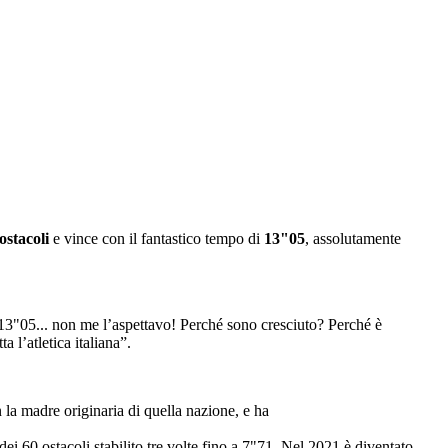
ostacoli
e vince con il fantastico tempo di
13"05
, assolutamente
 13"05... non me l’aspettavo! Perché sono cresciuto? Perché è
 l’atletica italiana”.
la madre originaria di quella nazione, e ha
 dei 60 ostacoli stabilito tre volte fino a 7"71. Nel 2021 è diventato