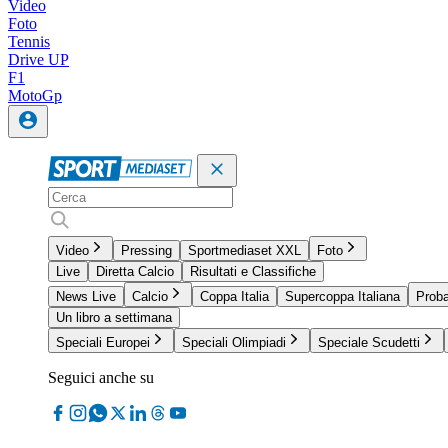
Video
Foto
Tennis
Drive UP
F1
MotoGp
Video
Pressing
Sportmediaset XXL
Foto
Live
Diretta Calcio
Risultati e Classifiche
News Live
Calcio
Coppa Italia
Supercoppa Italiana
Proba
Un libro a settimana
Speciali Europei
Speciali Olimpiadi
Speciale Scudetti
Seguici anche su