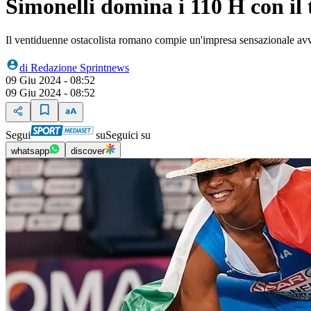
Simonelli domina i 110 H con il
Il ventiduenne ostacolista romano compie un'impresa sensazionale avvi
di
Redazione Sprintnews
09 Giu 2024 - 08:52
09 Giu 2024 - 08:52
Segui
su
Seguici su
whatsapp
discover