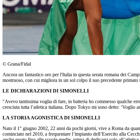
© Grana/Fidal
Ancora un fantastico oro per l'Italia in questa serata romana dei Campi
mostruoso, con cui migliora in un sol colpo il suo precedente primato 
LE DICHIARAZIONI DI SIMONELLI
"Avevo tantissima voglia di fare, in batteria ho commesso qualche err
cresciuta tutta l’atletica italiana. Dopo Tokyo mi sono detto: ‘Voglio a
LA STORIA AGONISTICA DI SIMONELLI
Nato il 1° giugno 2002, 22 anni da pochi giorni, vive a Roma da quand
cominciato nel 2010, a frequentare l’impianto dell’Esercito alla Cecc
anche nuoto fino alle scuole medie, prima di dedicarsi solo all’atletica. 