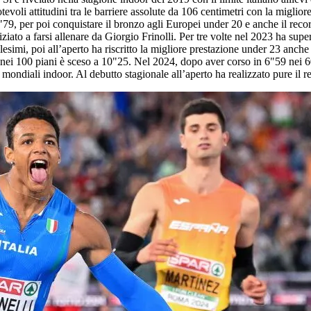
voli attitudini tra le barriere assolute da 106 centimetri con la miglior
3"79, per poi conquistare il bronzo agli Europei under 20 e anche il reco
iato a farsi allenare da Giorgio Frinolli. Per tre volte nel 2023 ha supe
simi, poi all’aperto ha riscritto la migliore prestazione under 23 anche 
 nei 100 piani è sceso a 10"25. Nel 2024, dopo aver corso in 6"59 nei 60 
 mondiali indoor. Al debutto stagionale all’aperto ha realizzato pure il r