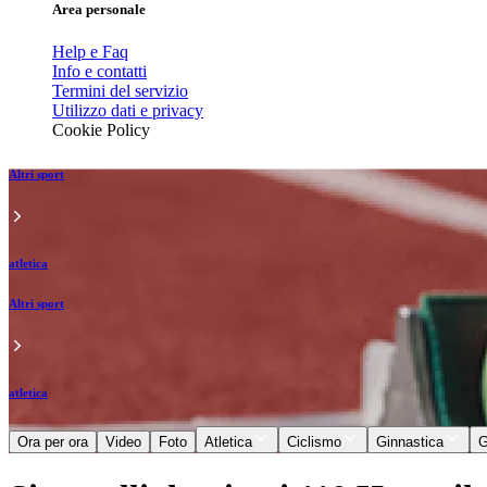
Area personale
Help e Faq
Info e contatti
Termini del servizio
Utilizzo dati e privacy
Cookie Policy
Altri sport
atletica
Altri sport
atletica
Ora per ora
Video
Foto
Atletica
Ciclismo
Ginnastica
G