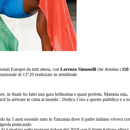
onati Europei da tutti attesa, con
Lorenzo Simonelli
che domina i
110 
nazionale di 13"20 realizzato in semifinale.
ore, in finale ho fatto una gara bellissima e quasi perfetta. Mamma mia,
nch’io arrivare in cima al mondo’. Dedico l’oro a questo pubblico e a tutta
o ha 5 anni essendo nato in Tanzania dove il padre italiano viveva con 
hignola praticando
Si è rivelato nella stagione indoor del 2019 con il limite italiano allievi