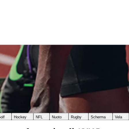
olf
Hockey
NFL
Nuoto
Rugby
Scherma
Vela