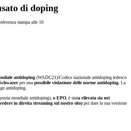
usato di doping
onferenza stampa alle 16
mondiale antidoping
(WADC21)/Codice nazionale antidoping tedesco
 Schwazer
per una
possibile violazione delle norme antidoping
. La
gge antidoping.
'Agenzia mondiale antidoping),
o EPO
, è stat
a rilevata sia nei
vedere in diretta streaming sul nostro sito)
per dare la sua versione