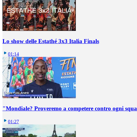
Lo show delle Estathé 3x3 Italia Finals
01:14
"Mondiale? Proveremo a competere contro ogni squadr
01:27