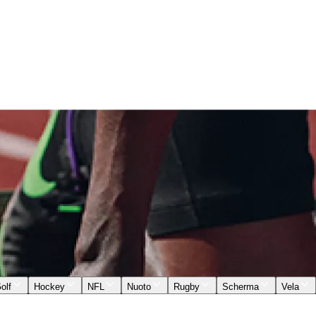
olf
Hockey
NFL
Nuoto
Rugby
Scherma
Vela