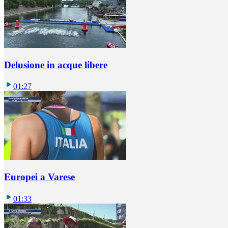
Delusione in acque libere
01:27
Europei a Varese
01:33