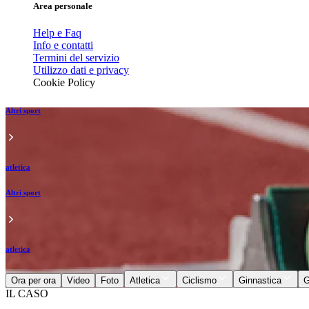
Area personale
Help e Faq
Info e contatti
Termini del servizio
Utilizzo dati e privacy
Cookie Policy
Altri sport
atletica
Altri sport
atletica
Ora per ora
Video
Foto
Atletica
Ciclismo
Ginnastica
G
IL CASO