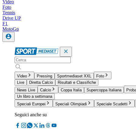
Video
Foto
Tennis
Drive UP
F1
MotoGp
Video
Pressing
Sportmediaset XXL
Foto
Live
Diretta Calcio
Risultati e Classifiche
News Live
Calcio
Coppa Italia
Supercoppa Italiana
Proba
Un libro a settimana
Speciali Europei
Speciali Olimpiadi
Speciale Scudetti
Seguici anche su