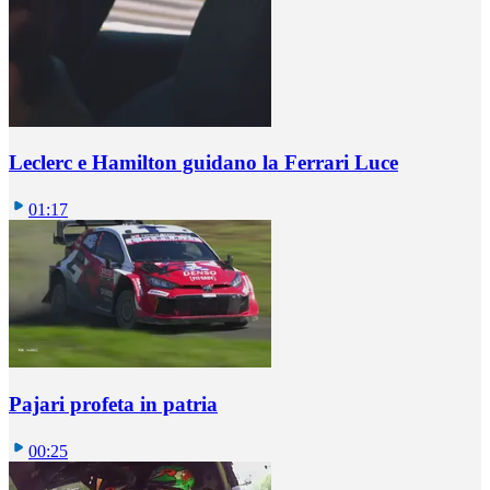
Leclerc e Hamilton guidano la Ferrari Luce
01:17
Pajari profeta in patria
00:25