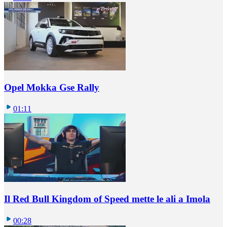
Opel Mokka Gse Rally
01:11
Il Red Bull Kingdom of Speed mette le ali a Imola
00:28