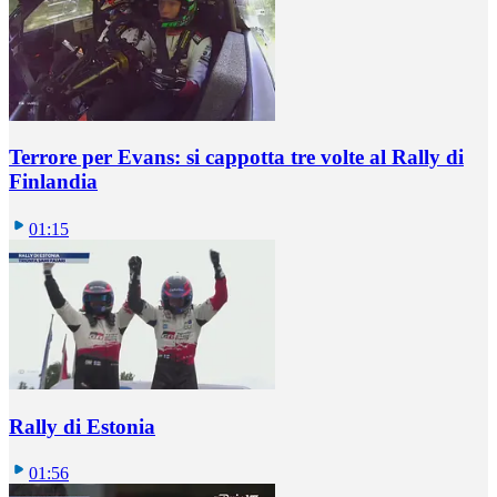
Terrore per Evans: si cappotta tre volte al Rally di
Finlandia
01:15
Rally di Estonia
01:56