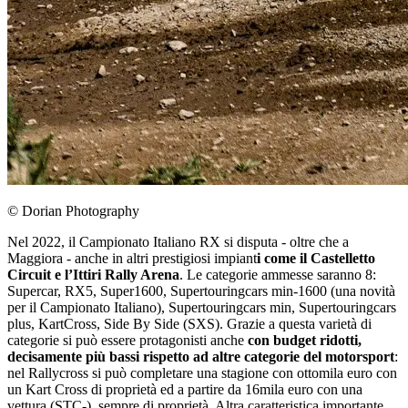
© Dorian Photography
Nel 2022, il Campionato Italiano RX si disputa - oltre che a
Maggiora - anche in altri prestigiosi impiant
i come il Castelletto
Circuit e l’Ittiri Rally Arena
. Le categorie ammesse saranno 8:
Supercar, RX5, Super1600, Supertouringcars min-1600 (una novità
per il Campionato Italiano), Supertouringcars min, Supertouringcars
plus, KartCross, Side By Side (SXS). Grazie a questa varietà di
categorie
si può essere protagonisti anche
con budget ridotti,
decisamente più bassi rispetto ad altre categorie del motorsport
:
nel Rallycross si può completare una stagione con ottomila euro con
un Kart Cross di proprietà ed a partire da 16mila euro con una
vettura (STC-), sempre di proprietà. Altra caratteristica importante