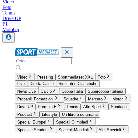
Video
Foto
Tennis
Drive UP
F1
MotoGp
Video
Pressing
Sportmediaset XXL
Foto
Live
Diretta Calcio
Risultati e Classifiche
News Live
Calcio
Coppa Italia
Supercoppa Italiana
Probabili Formazioni
Squadre
Mercato
Motori
Drive UP
Formula E
Tennis
Altri Sport
Sondaggi
Podcast
Lifestyle
Un libro a settimana
Speciali Europei
Speciali Olimpiadi
Speciale Scudetti
Speciali Mondiali
Altri Speciali