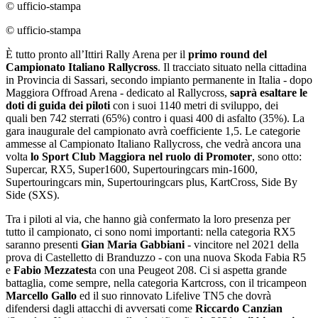
© ufficio-stampa
© ufficio-stampa
È tutto pronto all’Ittiri Rally Arena per il
primo round del
Campionato Italiano Rallycross
. Il tracciato situato nella cittadina
in Provincia di Sassari, secondo impianto permanente in Italia - dopo
Maggiora Offroad Arena - dedicato al Rallycross,
saprà esaltare le
doti di guida dei piloti
con i suoi 1140 metri di sviluppo, dei
quali ben 742 sterrati (65%) contro i quasi 400 di asfalto (35%). La
gara inaugurale del campionato avrà coefficiente 1,5. Le categorie
ammesse al Campionato Italiano Rallycross, che vedrà ancora una
volta
lo Sport Club Maggiora nel ruolo di Promoter
, sono otto:
Supercar, RX5, Super1600, Supertouringcars min-1600,
Supertouringcars min, Supertouringcars plus, KartCross, Side By
Side (SXS).
Tra i piloti al via, che hanno già confermato la loro presenza per
tutto il campionato, ci sono nomi importanti: nella categoria RX5
saranno presenti
Gian Maria Gabbiani
- vincitore nel 2021 della
prova di Castelletto di Branduzzo - con una nuova Skoda Fabia R5
e
Fabio Mezzatest
a con una Peugeot 208. Ci si aspetta grande
battaglia, come sempre, nella categoria Kartcross, con il tricampeon
Marcello Gallo
ed il suo rinnovato Lifelive TN5 che dovrà
difendersi dagli attacchi di avversati come
Riccardo Canzian