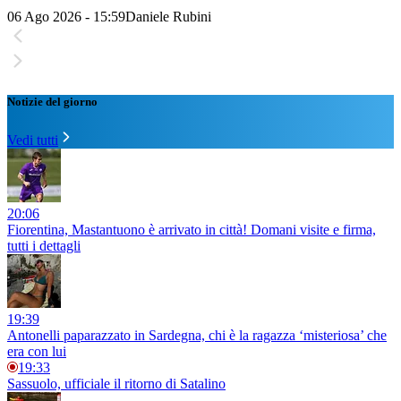
06 Ago 2026 - 15:59
Daniele Rubini
Notizie del giorno
Vedi tutti
20:06
Fiorentina, Mastantuono è arrivato in città! Domani visite e firma,
tutti i dettagli
19:39
Antonelli paparazzato in Sardegna, chi è la ragazza ‘misteriosa’ che
era con lui
19:33
Sassuolo, ufficiale il ritorno di Satalino