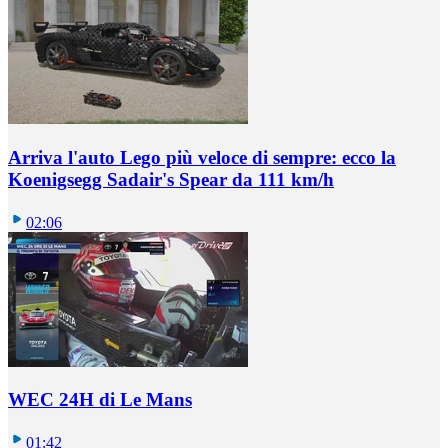
Arriva l'auto Lego più veloce di sempre: ecco la
Koenigsegg Sadair's Spear da 111 km/h
02:06
WEC 24H di Le Mans
01:42