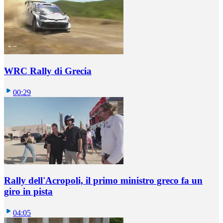
WRC Rally di Grecia
00:29
Rally dell'Acropoli, il primo ministro greco fa un
giro in pista
04:05