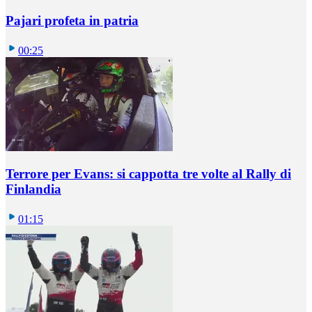
Pajari profeta in patria
00:25
Terrore per Evans: si cappotta tre volte al Rally di
Finlandia
01:15