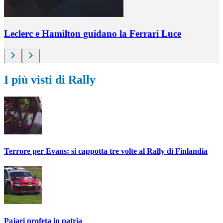
Leclerc e Hamilton guidano la Ferrari Luce
I più visti di Rally
Terrore per Evans: si cappotta tre volte al Rally di Finlandia
Pajari profeta in patria