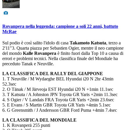
Rovanpera nella leggenda: campione a soli 22 anni, battuto
McRae
Sul podio è così salito l'idolo di casa
Takamoto Katsuta
, terzo a
2'11"3. Quarta piazza per Sebastien Ogier, mentre il neo campione
del mondo
Kalle Rovanpera
è finito fuori dalla Top 10 a causa di
errori e problemi tecnici. Nella classifica finale del Mondiale ha
preceduto Tanak e Neuville.
LA CLASSIFICA DEL RALLY DEL GIAPPONE
1. T Neuville / M Wydaeghe BEL Hyundai i20 N 2hr 43min
52.3sec
2. O Tänak / M Järveoja EST Hyundai i20 N +1min 11.1sec
3. T Katsuta / A Johnston JPN Toyota GR Yaris +2min 11.3sec
4. S Ogier / V Landais FRA Toyota GR Yaris +2min 23.6sec
5. E Evans / S Martin GBR Toyota GR Yaris +4min 5.1sec
6. G Greensmith / J Andersson GBR Ford Puma +4min 7.4sec
LA CLASSIFICA DEL MONDIALE
1. K Rovanperä 255 punti