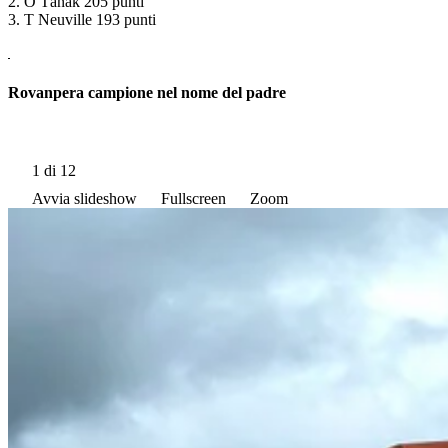
2. O Tänak 205 punti
3. T Neuville 193 punti
Rovanpera campione nel nome del padre
1
di 12
Avvia slideshow
Fullscreen
Zoom