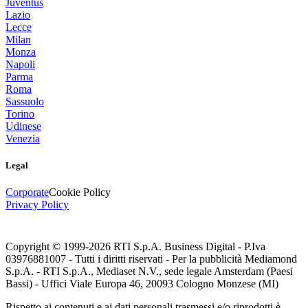
Juventus
Lazio
Lecce
Milan
Monza
Napoli
Parma
Roma
Sassuolo
Torino
Udinese
Venezia
Legal
Corporate
Cookie Policy
Privacy Policy
Copyright © 1999-
2026
RTI S.p.A. Business Digital - P.Iva
03976881007 - Tutti i diritti riservati - Per la pubblicità Mediamond
S.p.A. - RTI S.p.A., Mediaset N.V., sede legale Amsterdam (Paesi
Bassi) - Uffici Viale Europa 46, 20093 Cologno Monzese (MI)
Rispetto ai contenuti e ai dati personali trasmessi e/o riprodotti è