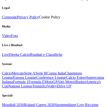
Legal
Corporate
Privacy Policy
Cookie Policy
Media
Video
Foto
Live e Risultati
Live
Diretta Calcio
Risultati e Classifiche
Sezioni
Calcio
Mercato
Serie A
Serie B
Coppa Italia
Champions
League
Europa League
Conference League
Calcio Estero
Supercoppa
Italiana
Formula 1
Formula E
MotoGP
Altri Motori
Basket
America's
Cup
Nations League
Tennis
Sci
Volley
Drive UP
Speciali
Mondiali 2026
Roland Garros 2026
Sportmediaset Live Riccione