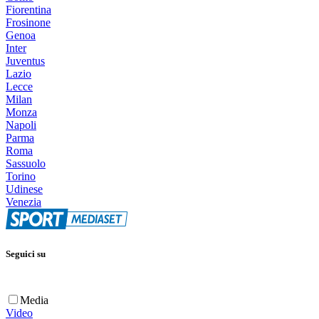
Fiorentina
Frosinone
Genoa
Inter
Juventus
Lazio
Lecce
Milan
Monza
Napoli
Parma
Roma
Sassuolo
Torino
Udinese
Venezia
Seguici su
Media
Video