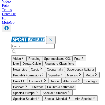
Video
Foto
Tennis
Drive UP
F1
MotoGp
Video
Pressing
Sportmediaset XXL
Foto
Live
Diretta Calcio
Risultati e Classifiche
News Live
Calcio
Coppa Italia
Supercoppa Italiana
Probabili Formazioni
Squadre
Mercato
Motori
Drive UP
Formula E
Tennis
Altri Sport
Sondaggi
Podcast
Lifestyle
Un libro a settimana
Speciali Europei
Speciali Olimpiadi
Speciale Scudetti
Speciali Mondiali
Altri Speciali