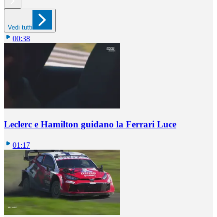
Vedi tutti
00:38
Leclerc e Hamilton guidano la Ferrari Luce
01:17