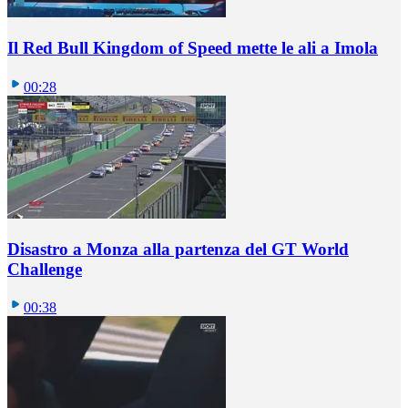
Il Red Bull Kingdom of Speed mette le ali a Imola
00:28
Disastro a Monza alla partenza del GT World
Challenge
00:38