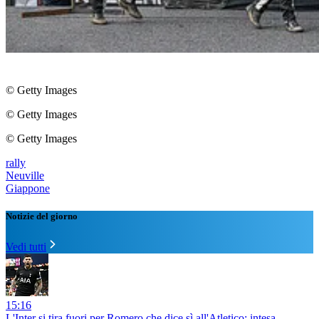
© Getty Images
© Getty Images
© Getty Images
rally
Neuville
Giappone
Notizie del giorno
Vedi tutti
15:16
L'Inter si tira fuori per Romero che dice sì all'Atletico: intesa