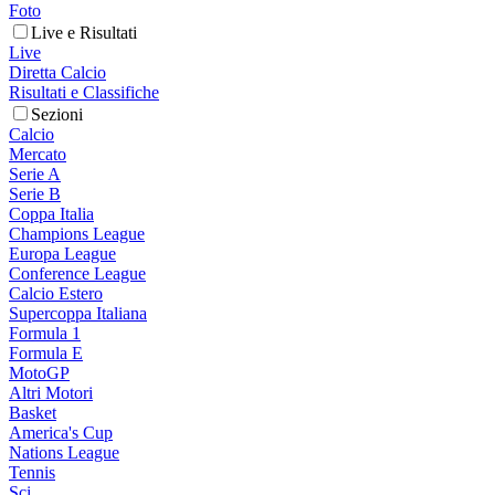
Foto
Live e Risultati
Live
Diretta Calcio
Risultati e Classifiche
Sezioni
Calcio
Mercato
Serie A
Serie B
Coppa Italia
Champions League
Europa League
Conference League
Calcio Estero
Supercoppa Italiana
Formula 1
Formula E
MotoGP
Altri Motori
Basket
America's Cup
Nations League
Tennis
Sci