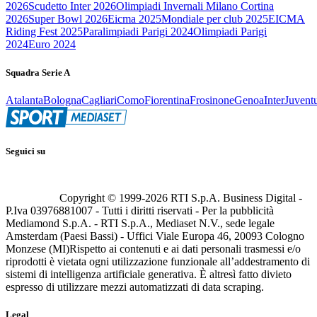
2026
Scudetto Inter 2026
Olimpiadi Invernali Milano Cortina
2026
Super Bowl 2026
Eicma 2025
Mondiale per club 2025
EICMA
Riding Fest 2025
Paralimpiadi Parigi 2024
Olimpiadi Parigi
2024
Euro 2024
Squadra Serie A
Atalanta
Bologna
Cagliari
Como
Fiorentina
Frosinone
Genoa
Inter
Juvent
Seguici su
Copyright © 1999-
2026
RTI S.p.A. Business Digital -
P.Iva 03976881007 - Tutti i diritti riservati - Per la pubblicità
Mediamond S.p.A. - RTI S.p.A., Mediaset N.V., sede legale
Amsterdam (Paesi Bassi) - Uffici Viale Europa 46, 20093 Cologno
Monzese (MI)
Rispetto ai contenuti e ai dati personali trasmessi e/o
riprodotti è vietata ogni utilizzazione funzionale all’addestramento di
sistemi di intelligenza artificiale generativa. È altresì fatto divieto
espresso di utilizzare mezzi automatizzati di data scraping.
Legal