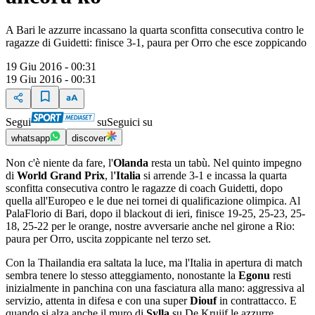
A Bari le azzurre incassano la quarta sconfitta consecutiva contro le
ragazze di Guidetti: finisce 3-1, paura per Orro che esce zoppicando
19 Giu 2016 - 00:31
19 Giu 2016 - 00:31
Segui
su
Seguici su
whatsapp
discover
Non c'è niente da fare, l'
Olanda
resta un tabù. Nel quinto impegno
di
World Grand Prix
, l
'Italia
si arrende 3-1 e incassa la quarta
sconfitta consecutiva contro le ragazze di coach Guidetti, dopo
quella all'Europeo e le due nei tornei di qualificazione olimpica. Al
PalaFlorio di Bari, dopo il blackout di ieri, finisce 19-25, 25-23, 25-
18, 25-22 per le orange, nostre avversarie anche nel girone a Rio:
paura per Orro, uscita zoppicante nel terzo set.
Con la Thailandia era saltata la luce, ma l'Italia in apertura di match
sembra tenere lo stesso atteggiamento, nonostante la
Egonu
resti
inizialmente in panchina con una fasciatura alla mano: aggressiva al
servizio, attenta in difesa e con una super
Diouf
in contrattacco. E
quando si alza anche il muro di
Sylla
su De Kruijf le azzurre