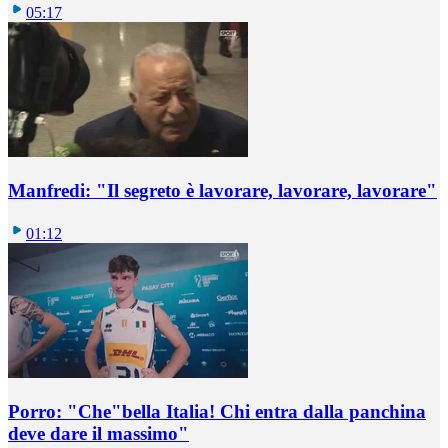
05:17
Manfredi: "Il segreto è lavorare, lavorare, lavorare"
01:12
Porro: "Che"bella Italia! Chi entra dalla panchina
deve dare il massimo"