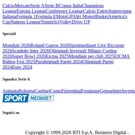
Calcio
Mercato
Serie A
Serie B
Coppa Italia
Champions
League
Europa League
Conference League
Calcio Estero
Supercoppa
Italiana
Formula 1
Formula E
MotoGP
Altri Motori
Basket
America's
Cup
Nations League
Tennis
Sci
Volley
Drive UP
Speciali
Mondiali 2026
Roland Garros 2026
Sportmediaset Live Riccione
2026
Scudetto Inter 2026
Olimpiadi Invernali Milano Cortina
2026
Super Bowl 2026
Eicma 2025
Mondiale per club 2025
EICMA
Riding Fest 2025
Paralimpiadi Parigi 2024
Olimpiadi Parigi
2024
Euro 2024
Squadra Serie A
Atalanta
Bologna
Cagliari
Como
Fiorentina
Frosinone
Genoa
Inter
Juvent
Seguici su
Copyright © 1999-
2026
RTI S.p.A. Business Digital -