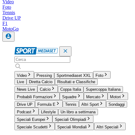
Video
Foto
Tennis
Drive UP
F1
MotoGp
Video
Pressing
Sportmediaset XXL
Foto
Live
Diretta Calcio
Risultati e Classifiche
News Live
Calcio
Coppa Italia
Supercoppa Italiana
Probabili Formazioni
Squadre
Mercato
Motori
Drive UP
Formula E
Tennis
Altri Sport
Sondaggi
Podcast
Lifestyle
Un libro a settimana
Speciali Europei
Speciali Olimpiadi
Speciale Scudetti
Speciali Mondiali
Altri Speciali