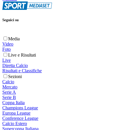
Seguici su
Media
Video
Foto
Live e Risultati
Live
Diretta Calcio
Risultati e Classifiche
Sezioni
Calcio
Mercato
Serie A
Serie B
Coppa Italia
Champions League
Europa League
Conference League
Calcio Estero
Supercoppa Italiana