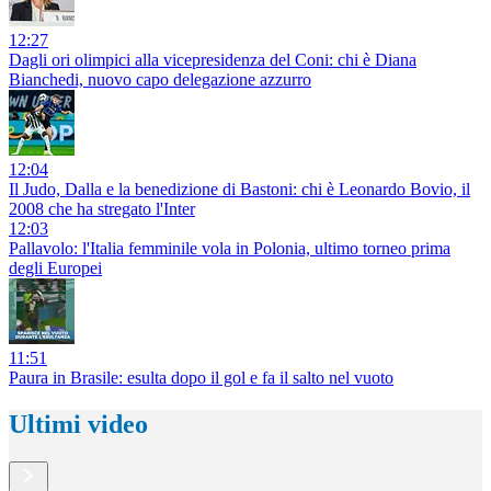
12:27
Dagli ori olimpici alla vicepresidenza del Coni: chi è Diana
Bianchedi, nuovo capo delegazione azzurro
12:04
Il Judo, Dalla e la benedizione di Bastoni: chi è Leonardo Bovio, il
2008 che ha stregato l'Inter
12:03
Pallavolo: l'Italia femminile vola in Polonia, ultimo torneo prima
degli Europei
11:51
Paura in Brasile: esulta dopo il gol e fa il salto nel vuoto
Ultimi video