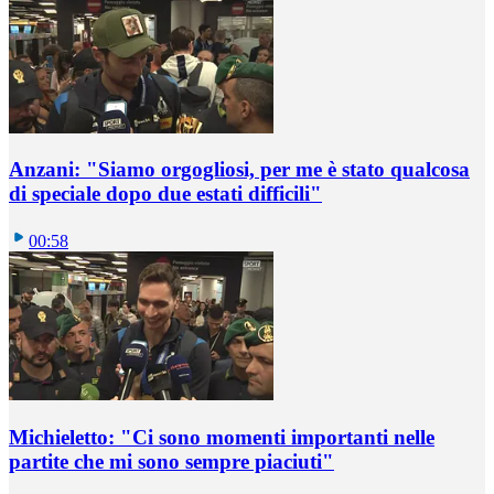
Anzani: "Siamo orgogliosi, per me è stato qualcosa
di speciale dopo due estati difficili"
00:58
Michieletto: "Ci sono momenti importanti nelle
partite che mi sono sempre piaciuti"