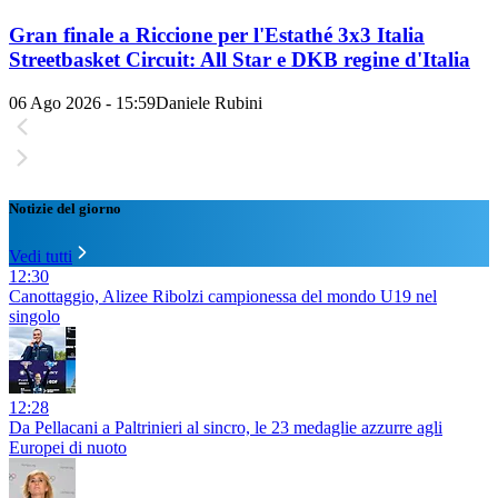
Gran finale a Riccione per l'Estathé 3x3 Italia
Streetbasket Circuit: All Star e DKB regine d'Italia
06 Ago 2026 - 15:59
Daniele Rubini
Notizie del giorno
Vedi tutti
12:30
Canottaggio, Alizee Ribolzi campionessa del mondo U19 nel
singolo
12:28
Da Pellacani a Paltrinieri al sincro, le 23 medaglie azzurre agli
Europei di nuoto