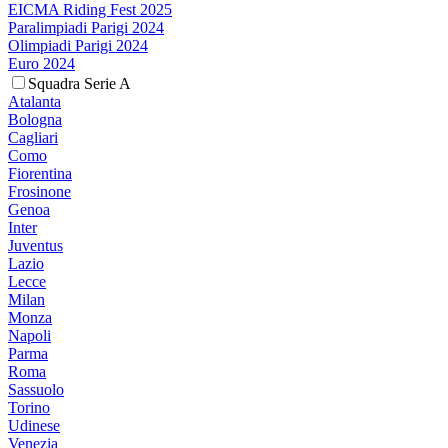
EICMA Riding Fest 2025
Paralimpiadi Parigi 2024
Olimpiadi Parigi 2024
Euro 2024
Squadra Serie A
Atalanta
Bologna
Cagliari
Como
Fiorentina
Frosinone
Genoa
Inter
Juventus
Lazio
Lecce
Milan
Monza
Napoli
Parma
Roma
Sassuolo
Torino
Udinese
Venezia