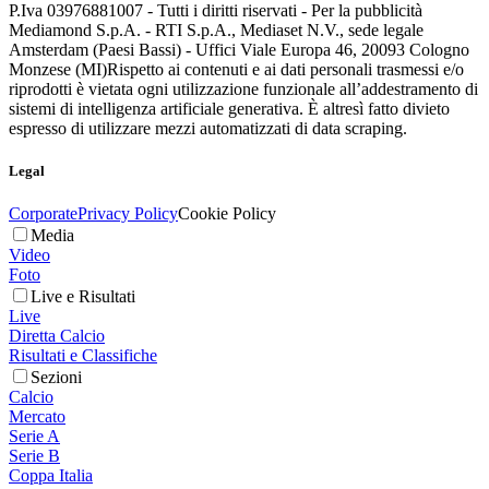
P.Iva 03976881007 - Tutti i diritti riservati - Per la pubblicità
Mediamond S.p.A. - RTI S.p.A., Mediaset N.V., sede legale
Amsterdam (Paesi Bassi) - Uffici Viale Europa 46, 20093 Cologno
Monzese (MI)
Rispetto ai contenuti e ai dati personali trasmessi e/o
riprodotti è vietata ogni utilizzazione funzionale all’addestramento di
sistemi di intelligenza artificiale generativa. È altresì fatto divieto
espresso di utilizzare mezzi automatizzati di data scraping.
Legal
Corporate
Privacy Policy
Cookie Policy
Media
Video
Foto
Live e Risultati
Live
Diretta Calcio
Risultati e Classifiche
Sezioni
Calcio
Mercato
Serie A
Serie B
Coppa Italia