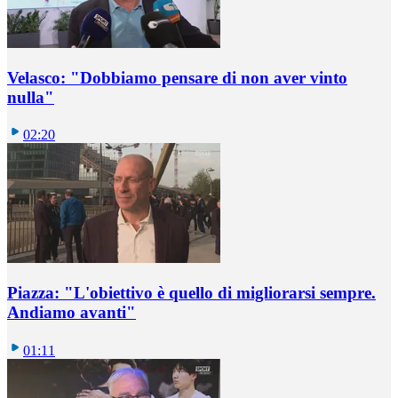
Velasco: "Dobbiamo pensare di non aver vinto
nulla"
02:20
Piazza: "L'obiettivo è quello di migliorarsi sempre.
Andiamo avanti"
01:11