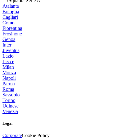
Squadra Serie A
Atalanta
Bologna
Cagliari
Como
Fiorentina
Frosinone
Genoa
Inter
Juventus
Lazio
Lecce
Milan
Monza
Napoli
Parma
Roma
Sassuolo
Torino
Udinese
Venezia
Legal
Corporate
Cookie Policy