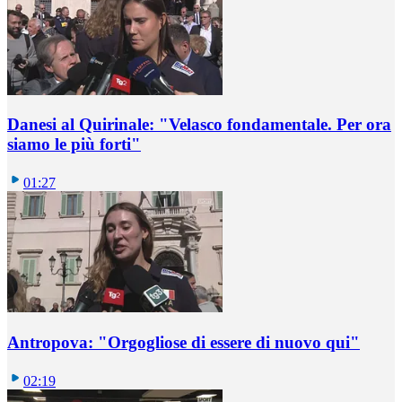
Danesi al Quirinale: "Velasco fondamentale. Per ora
siamo le più forti"
01:27
Antropova: "Orgogliose di essere di nuovo qui"
02:19