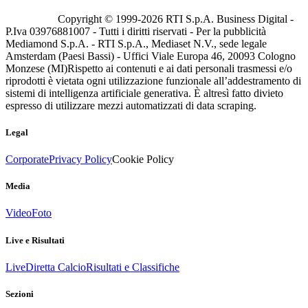
Copyright © 1999-
2026
RTI S.p.A. Business Digital -
P.Iva 03976881007 - Tutti i diritti riservati - Per la pubblicità
Mediamond S.p.A. - RTI S.p.A., Mediaset N.V., sede legale
Amsterdam (Paesi Bassi) - Uffici Viale Europa 46, 20093 Cologno
Monzese (MI)
Rispetto ai contenuti e ai dati personali trasmessi e/o
riprodotti è vietata ogni utilizzazione funzionale all’addestramento di
sistemi di intelligenza artificiale generativa. È altresì fatto divieto
espresso di utilizzare mezzi automatizzati di data scraping.
Legal
Corporate
Privacy Policy
Cookie Policy
Media
Video
Foto
Live e Risultati
Live
Diretta Calcio
Risultati e Classifiche
Sezioni