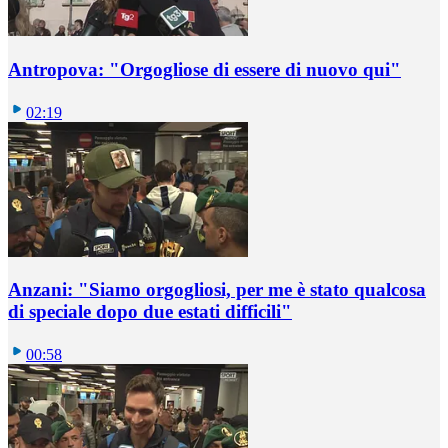
Antropova: "Orgogliose di essere di nuovo qui"
02:19
Anzani: "Siamo orgogliosi, per me è stato qualcosa
di speciale dopo due estati difficili"
00:58