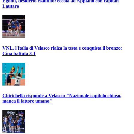
Egonu, desiderio esaudito: eccola ad Appiano con capitan
Lautaro
VNL, l'Italia di Velasco rialza la testa e conquista il bronzo:
Cina battuta 3-1
Chirichella risponde a Velasco: "Nazionale capitolo chiuso,
manca il fattore umano"