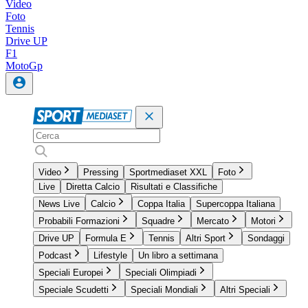
Video
Foto
Tennis
Drive UP
F1
MotoGp
Video
Pressing
Sportmediaset XXL
Foto
Live
Diretta Calcio
Risultati e Classifiche
News Live
Calcio
Coppa Italia
Supercoppa Italiana
Probabili Formazioni
Squadre
Mercato
Motori
Drive UP
Formula E
Tennis
Altri Sport
Sondaggi
Podcast
Lifestyle
Un libro a settimana
Speciali Europei
Speciali Olimpiadi
Speciale Scudetti
Speciali Mondiali
Altri Speciali