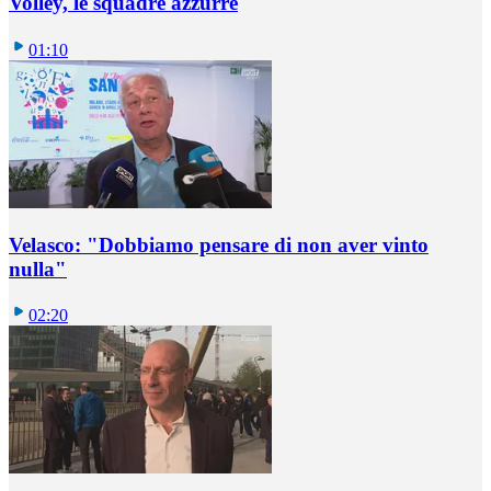
Volley, le squadre azzurre
01:10
Velasco: "Dobbiamo pensare di non aver vinto
nulla"
02:20