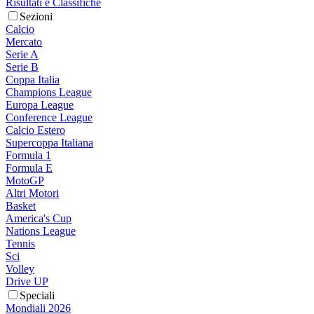
Risultati e Classifiche
Sezioni
Calcio
Mercato
Serie A
Serie B
Coppa Italia
Champions League
Europa League
Conference League
Calcio Estero
Supercoppa Italiana
Formula 1
Formula E
MotoGP
Altri Motori
Basket
America's Cup
Nations League
Tennis
Sci
Volley
Drive UP
Speciali
Mondiali 2026