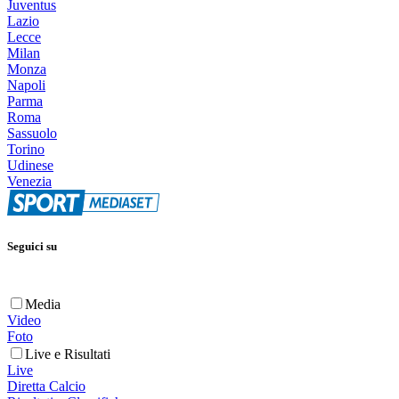
Juventus
Lazio
Lecce
Milan
Monza
Napoli
Parma
Roma
Sassuolo
Torino
Udinese
Venezia
Seguici su
Media
Video
Foto
Live e Risultati
Live
Diretta Calcio