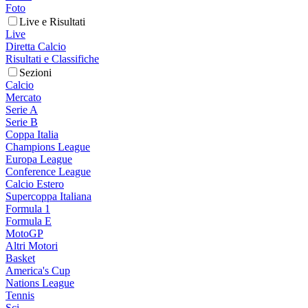
Foto
Live e Risultati
Live
Diretta Calcio
Risultati e Classifiche
Sezioni
Calcio
Mercato
Serie A
Serie B
Coppa Italia
Champions League
Europa League
Conference League
Calcio Estero
Supercoppa Italiana
Formula 1
Formula E
MotoGP
Altri Motori
Basket
America's Cup
Nations League
Tennis
Sci