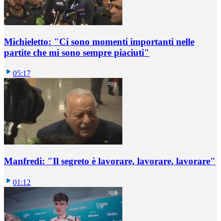
Michieletto: "Ci sono momenti importanti nelle
partite che mi sono sempre piaciuti"
05:17
Manfredi: "Il segreto è lavorare, lavorare, lavorare"
01:12