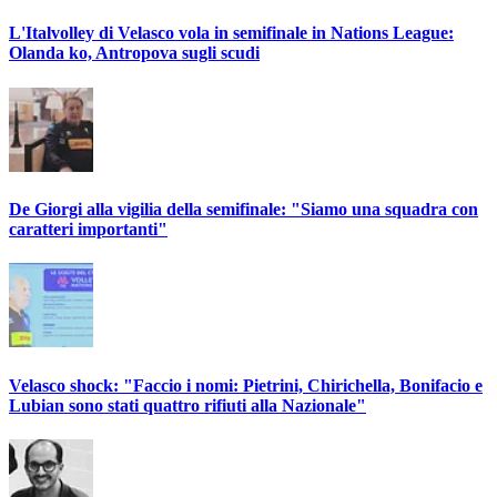
L'Italvolley di Velasco vola in semifinale in Nations League:
Olanda ko, Antropova sugli scudi
De Giorgi alla vigilia della semifinale: "Siamo una squadra con
caratteri importanti"
Velasco shock: "Faccio i nomi: Pietrini, Chirichella, Bonifacio e
Lubian sono stati quattro rifiuti alla Nazionale"