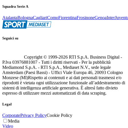
Squadra Serie A
Atalanta
Bologna
Cagliari
Como
Fiorentina
Frosinone
Genoa
Inter
Juvent
Seguici su
Copyright © 1999-
2026
RTI S.p.A. Business Digital -
P.Iva 03976881007 - Tutti i diritti riservati - Per la pubblicità
Mediamond S.p.A. - RTI S.p.A., Mediaset N.V., sede legale
Amsterdam (Paesi Bassi) - Uffici Viale Europa 46, 20093 Cologno
Monzese (MI)
Rispetto ai contenuti e ai dati personali trasmessi e/o
riprodotti è vietata ogni utilizzazione funzionale all’addestramento di
sistemi di intelligenza artificiale generativa. È altresì fatto divieto
espresso di utilizzare mezzi automatizzati di data scraping.
Legal
Corporate
Privacy Policy
Cookie Policy
Media
Video