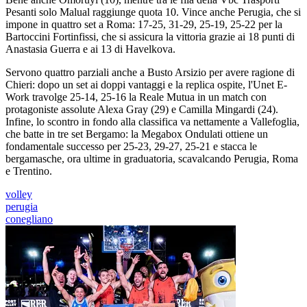
Pesanti solo Malual raggiunge quota 10. Vince anche Perugia, che si
impone in quattro set a Roma: 17-25, 31-29, 25-19, 25-22 per la
Bartoccini Fortinfissi, che si assicura la vittoria grazie ai 18 punti di
Anastasia Guerra e ai 13 di Havelkova.
Servono quattro parziali anche a Busto Arsizio per avere ragione di
Chieri: dopo un set ai doppi vantaggi e la replica ospite, l'Unet E-
Work travolge 25-14, 25-16 la Reale Mutua in un match con
protagoniste assolute Alexa Gray (29) e Camilla Mingardi (24).
Infine, lo scontro in fondo alla classifica va nettamente a Vallefoglia,
che batte in tre set Bergamo: la Megabox Ondulati ottiene un
fondamentale successo per 25-23, 29-27, 25-21 e stacca le
bergamasche, ora ultime in graduatoria, scavalcando Perugia, Roma
e Trentino.
volley
perugia
conegliano