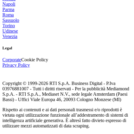
Napoli
Parma
Roma
Sassuolo
Torino
Udinese
Venezia
Legal
Corporate
Cookie Policy
Privacy Policy
Copyright © 1999-
2026
RTI S.p.A. Business Digital - P.Iva
03976881007 - Tutti i diritti riservati - Per la pubblicità Mediamond
S.p.A. - RTI S.p.A., Mediaset N.V., sede legale Amsterdam (Paesi
Bassi) - Uffici Viale Europa 46, 20093 Cologno Monzese (MI)
Rispetto ai contenuti e ai dati personali trasmessi e/o riprodotti è
vietata ogni utilizzazione funzionale all’addestramento di sistemi di
intelligenza artificiale generativa. È altresì fatto divieto espresso di
utilizzare mezzi automatizzati di data scraping.