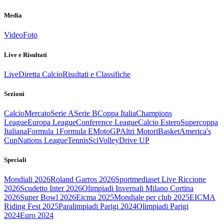
Media
Video
Foto
Live e Risultati
Live
Diretta Calcio
Risultati e Classifiche
Sezioni
Calcio
Mercato
Serie A
Serie B
Coppa Italia
Champions
League
Europa League
Conference League
Calcio Estero
Supercoppa
Italiana
Formula 1
Formula E
MotoGP
Altri Motori
Basket
America's
Cup
Nations League
Tennis
Sci
Volley
Drive UP
Speciali
Mondiali 2026
Roland Garros 2026
Sportmediaset Live Riccione
2026
Scudetto Inter 2026
Olimpiadi Invernali Milano Cortina
2026
Super Bowl 2026
Eicma 2025
Mondiale per club 2025
EICMA
Riding Fest 2025
Paralimpiadi Parigi 2024
Olimpiadi Parigi
2024
Euro 2024