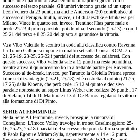
nonostante i padroni di casa cerchino di riaprire i giochi con il
successo nel terzo parziale. Gli umbri vincono grazie ad un super
Leon Venero da 23 punti, ma anche Anderson (20) contribuisce al
successo di Perugia. Inutili, invece, i 14 di Jaeschke e Ishikawa per
Milano. Vince in quattro set, invece, Trentino: l'Itas parte male e
perde 25-23 il primo parziale, poi domina il secondo (25-13) e con il
25-21 del terzo e il 25-20 del quarto si garantisce la vittoria.
Va a Vibo Valentia lo scontro in coda alla classifica contro Ravenna.
La Tonno Callipo si impone in quattro set sulla Consar RCM: 25-
21, 25-19, 23-25, 25-22 i parziali del successo dei calabresi. Con
questo successo, Vibo Valentia sale a 12 punti ma resta penultima,
mentre arriva il quindicesimo ko in altrettante partite per Ravenna.
Successo al tie-break, invece, per Taranto: la Gioiella Prisma spreca
i due set di vantaggio (25-21, 25-18) ed è costretta al quinto (21-25,
17-25) dalla Kioene, che però cede 15-12 al quinto e decisivo
parziale nonostante un super Linus Weber che realizza 26 punti: i 17
di Stefani, i 14 di Di Martino e i 13 di De Barros regalano la vittoria
alla formazione di Di Pinto.
SERIE A1 FEMMINILE
Nella Serie A1 femminile, invece, prosegue la rincorsa di
Conegliano. L'Imoco Volley travolge in tre set Casalmaggiore: 25-
16, 25-23, 25-18 i parziali del successo che porta la firma soprattutto
di Paola Egonu e Miriam Sylla, rispettivamente a 14 e 12 punti.
Bene anche Omoruyi (10), mentre tra le fila della Vbc Trasporti