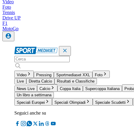
Video
Foto
Tennis
Drive UP
F1
MotoGp
Video
Pressing
Sportmediaset XXL
Foto
Live
Diretta Calcio
Risultati e Classifiche
News Live
Calcio
Coppa Italia
Supercoppa Italiana
Proba
Un libro a settimana
Speciali Europei
Speciali Olimpiadi
Speciale Scudetti
Seguici anche su