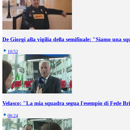
De Giorgi alla vigilia della semifinale: "Siamo una s
10:52
Velasco: "La mia squadra segua l'esempio di Fede B
06:24