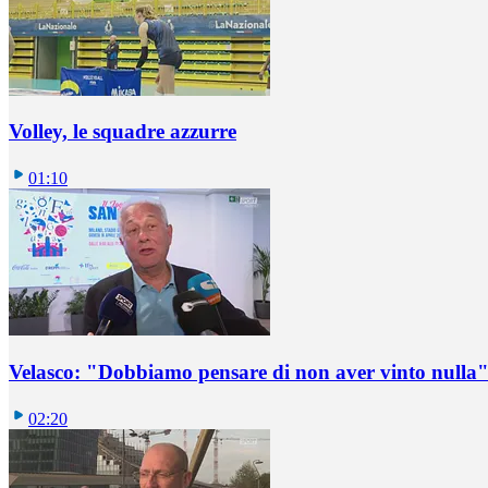
Volley, le squadre azzurre
01:10
Velasco: "Dobbiamo pensare di non aver vinto nulla
02:20